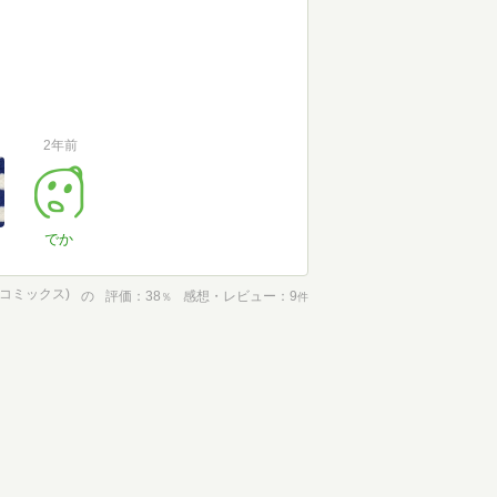
2年前
でか
Mコミックス)
の
評価
38
感想・レビュー
9
％
件