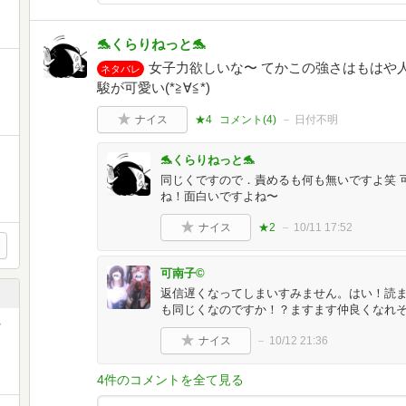
🐬くらりねっと🐬
女子力欲しいな〜 てかこの強さはもはや人間
ネタバレ
駿が可愛い(*≧∀≦*)
ナイス
★4
コメント(
4
)
日付不明
🐬くらりねっと🐬
同じくですので．責めるも何も無いですよ笑 
ね！面白いですよね〜
ナイス
★2
10/11 17:52
可南子©️
返信遅くなってしまいすみません。はい！読ま
も同じくなのですか！？ますます仲良くなれそ
-
ナイス
10/12 21:36
4件のコメントを全て見る