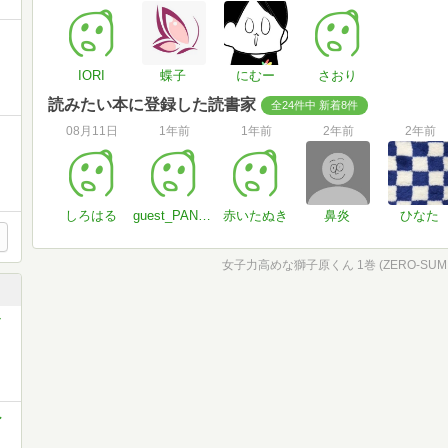
IORI
蝶子
にむー
さおり
読みたい本に登録した読書家
全24件中 新着8件
08月11日
1年前
1年前
2年前
2年前
しろはる
guest_PANDA
赤いたぬき
鼻炎
ひなた
女子力高めな獅子原くん 1巻 (ZERO-SU
ン