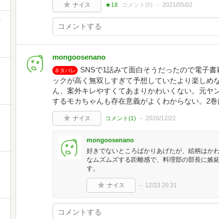
ナイス
★18
コメント(
0
)
2021/05/02
-
mongoosenano
SNSで1話みて面白そうだったので電子
ネタバレ
ックが高く無双しすぎて予想していたより楽しめな
ん、案外キレやすくてあまりかわいくない。元ヤ
するモカちゃんも存在意義がよくわからない。2巻
ナイス
コメント(
1
)
2020/12/22
mongoosenano
好きでないところばかりあげたが、絵柄はかわ
なムズムズする距離感で、料理部の部長に嫉
す。
ナイス
12/23 20:31