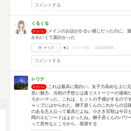
くるくる
メインのお話がかるい感じだったのに、
ネタバレ
かわいくて面白かった
ナイス
★1
コメント(
0
)
2022/01/04
レリナ
これは最高に面白い。女子力高めな上に
ネタバレ
良い魅力。当初の予想とは違うストーリーの漫画だ
ろかハマった。これは、ヒットの予感がするのです
ャップにはやられた。獅子原くんのこれからの活
のある主人公って最高だよね。小さき百獣は今日
-
間のエピソードはよかったね。獅子原くんのパワ
って意外なところから、発源する