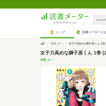
Amazo
トップ
読書メーターと
トップ
相舞 みー
女子力高めな獅子原くん 1巻 (ZERO-SUM
女子力高めな獅子原くん 1巻 (Z
相舞 みー