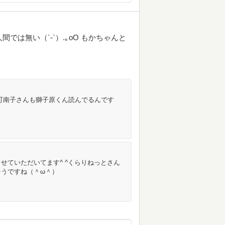
では無い（´-`）.｡oO もかちゃんと
可南子さんも獅子原くん読んでるんです
せていただいてます^ ^くらりねっとさん
うですね（＾ω＾）