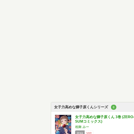
女子力高めな獅子原くんシリーズ
8
女子力高めな獅子原くん 3巻 (ZERO
SUMコミックス)
相舞 みー
登録
102