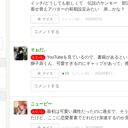
イッチ/どうしても欲しくて 伝説のヤンキー 
着せ替えアバターの初期設定みたい 弟…かな？
ナイス
コメント(
0
)
2026/07/21
そぉだ。
YouTubeを見ているので、書籍がある
ネタバレ
獅子原くん、可愛すぎるのにギャップがあって、
ナイス
★14
コメント(
0
)
2024/08/17
ニュービー
最初は可愛い属性だったのに過去で、そう
ネタバレ
たけど、ここに恋愛要素でどれだけ加速するのか
ナイス
コメント(
0
)
2023/09/05