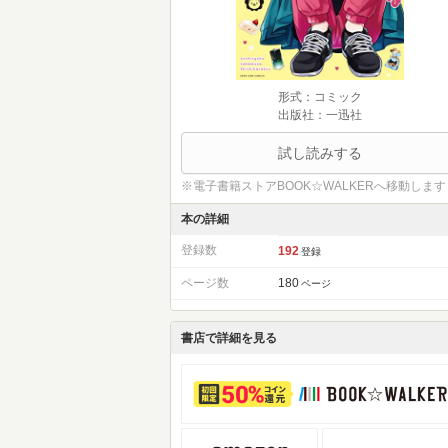
形式：コミック
出版社：一迅社
試し読みする
※電子書籍ストアBOOK☆WALKERへ移動します
本の詳細
登録数
192
登録
ページ数
180
ページ
書店で詳細を見る