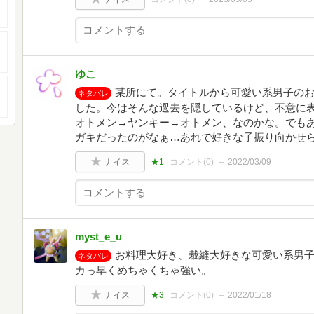
ゆこ
某所にて。タイトルから可愛い系男子の
ネタバレ
した。今はそんな過去を隠しているけど、不意に
オトメン→ヤンキー→オトメン、なのかな。でも
ガキだったのがなぁ…あれで好きな子振り向かせ
ナイス
★1
コメント(
0
)
2022/03/09
myst_e_u
お料理大好き、裁縫大好きな可愛い系男
ネタバレ
カっ早くめちゃくちゃ強い。
ナイス
★3
コメント(
0
)
2022/01/18