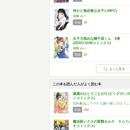
何かと無自覚な女子1 (MFC)
相舞 みー
登録
30
女子力高めな獅子原くん 8巻
(ZERO-SUMコミックス)
相舞 みー
登録
20
もっと見る
この本を読んだ人がよく読む本
薬屋のひとりごと(17) (ビッグガンガ
ンコミックス)
日向夏,ねこクラゲ,七緒一綺,しのとうこ
登録
290
魔法医レクスの変態カルテ ５ (バ
チコミックス)