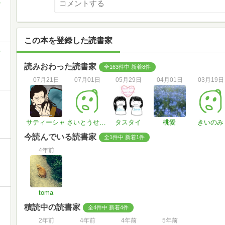
-
この本を登録した読書家
-
読みおわった読書家
全163件中 新着8件
07月21日
07月01日
05月29日
04月01日
03月19日
サティーシャ
さいとうせいな
タスタイ
桃愛
きいのみ
今読んでいる読書家
全1件中 新着1件
4年前
toma
積読中の読書家
全4件中 新着4件
2年前
4年前
4年前
5年前