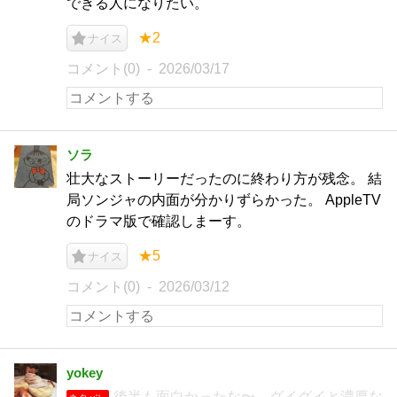
できる人になりたい。
★2
ナイス
コメント(0)
2026/03/17
ソラ
壮大なストーリーだったのに終わり方が残念。 結
局ソンジャの内面が分かりずらかった。 AppleTV
のドラマ版で確認しまーす。
★5
ナイス
コメント(0)
2026/03/12
yokey
後半も面白かったな〜。グイグイと濃厚な