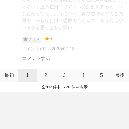
たネット上の在日コリアンへの態度を見ると、何
も変わってないように思う。再び右傾化するこの
国で、今もなお日々恐怖で苦しんでいる人たちが
いるかと思うと心が痛い。
★6
ナイス
コメント(0)
2025/07/18
最初
1
2
3
4
5
最後
全474件中 1-20 件を表示