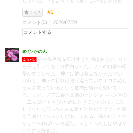
じられた。下巻より上巻の荒々しい感じが好き。
★2
ナイス
コメント(0)
2026/07/29
めぐ≠かのん
やや風呂敷を広げすぎた感はあるが、それ
ネタバレ
を差し引いても十分面白かった。ノアの自殺の衝
撃がすごかった、神には彼は救えなかったのか。
けれど、神への祈りは巡り巡ってボロボロの花ち
ゃんを救っているという皮肉が後から効いてく
る。また、ノアに会う直前のソンジャ→ハンスの
「二人(息子たち)のために生きてきたのよ」に対
してそれを言っちゃあ駄目だと地の文でぶった斬
る作者のセンスがしびあこである。確かにノアか
らしてみればいい迷惑だ。そしてわたしはやはり
イサクが好きだ。