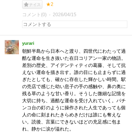
★2
ナイス
コメント(0)
2026/04/15
yurari
朝鮮半島から日本へと渡り、四世代にわたって過
酷な運命を生き抜いた在日コリアン一家の物語。
差別の歴史、アイデンティティの葛藤、そして抗
えない運命を描き出す。 ​誰の目にも止まらずに過
ぎたとしても、確かに存在した輝かしい時間。駅
の売店で感じた幼い息子の手の感触や、鼻の奥に
残る草のような甘い香り。そうした微細な記憶を
大切に持ち、過酷な運命を受け入れていく。パチ
ンコ台の釘のように操作された人生であっても個
人の命に刻まれたきらめきだけは誰にも奪えな
い。 ​読後、言葉にできないほどの充足感に包ま
れ、静かに涙が溢れた。