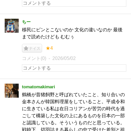
ちー
移民にピンとこないのか 文化の違いなのか 最後
まで読めたけども むむぅ
★4
ナイス
コメント(0)
2026/05/02
tomatomakimari
鶴橋が昔猪飼野と呼ばれていたこと、知り合いの
金本さんが韓国料理屋をしていること。平成令和
に生きている私は在日コリアンが苦労の時代を過
ごして構築した文化の上にあるものを日本の一部
と認識している。そういうものだと思っている。
戦時下、切羽詰まる暮らしの中で受けた差別と祖