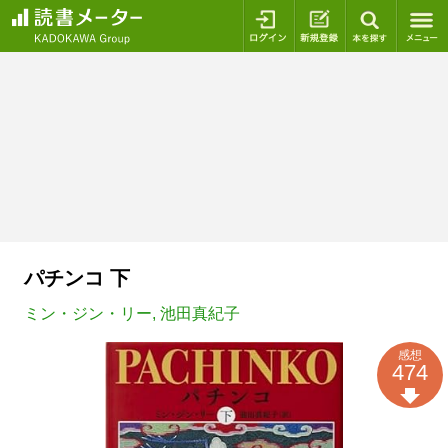
ログイン
新規登録
本を探
パチンコ 下
ミン・ジン・リー
,
池田真紀子
感想
474