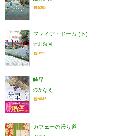
5205
ファイア・ドーム (下)
辻村深月
3915
暁星
湊かなえ
9045
カフェーの帰り道