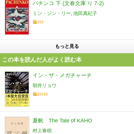
パチンコ 下 (文春文庫 り 7-2)
ミン・ジン・リー
池田真紀子
315
もっと見る
この本を読んだ人がよく読む本
イン・ザ・メガチャーチ
朝井リョウ
22162
夏帆 The Tale of KAHO
村上春樹