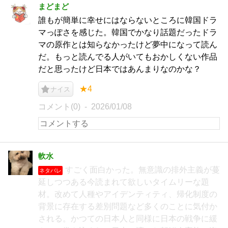
まどまど
誰もが簡単に幸せにはならないところに韓国ドラ
マっぽさを感じた。韓国でかなり話題だったドラ
マの原作とは知らなかったけど夢中になって読ん
だ。もっと読んでる人がいてもおかしくない作品
だと思ったけど日本ではあんまりなのかな？
★4
ナイス
コメント(0)
2026/01/08
軟水
すごく面白かった。無意識の排外主義が蔓
ネタバレ
延しつつある今読まれて欲しいタイムリーな題
材。改めて人種やアイデンティティ、帰化制度の
背景に存在する差別問題など多くのことに気付か
される。かつての日本人と同様に日本の戦争に緩