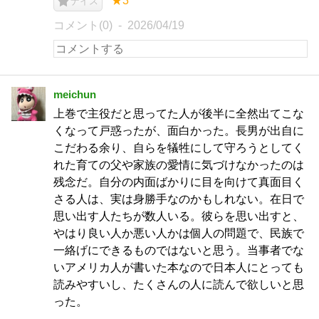
★3
ナイス
コメント(0)
2026/04/19
meichun
上巻で主役だと思ってた人が後半に全然出てこな
くなって戸惑ったが、面白かった。長男が出自に
こだわる余り、自らを犠牲にして守ろうとしてく
れた育ての父や家族の愛情に気づけなかったのは
残念だ。自分の内面ばかりに目を向けて真面目く
さる人は、実は身勝手なのかもしれない。在日で
思い出す人たちが数人いる。彼らを思い出すと、
やはり良い人か悪い人かは個人の問題で、民族で
一絡げにできるものではないと思う。当事者でな
いアメリカ人が書いた本なので日本人にとっても
読みやすいし、たくさんの人に読んで欲しいと思
った。