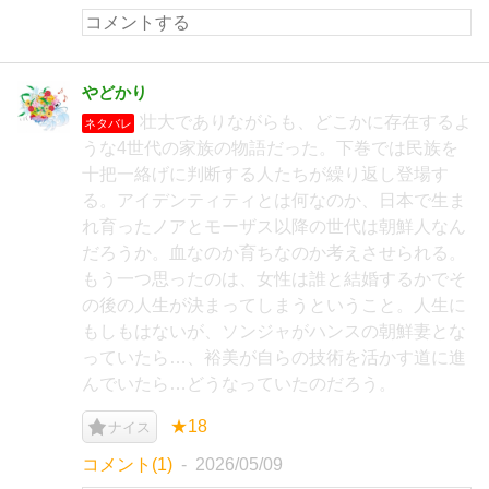
やどかり
壮大でありながらも、どこかに存在するよ
ネタバレ
うな4世代の家族の物語だった。下巻では民族を
十把一絡げに判断する人たちが繰り返し登場す
る。アイデンティティとは何なのか、日本で生ま
れ育ったノアとモーザス以降の世代は朝鮮人なん
だろうか。血なのか育ちなのか考えさせられる。
もう一つ思ったのは、女性は誰と結婚するかでそ
の後の人生が決まってしまうということ。人生に
もしもはないが、ソンジャがハンスの朝鮮妻とな
っていたら…、裕美が自らの技術を活かす道に進
んでいたら…どうなっていたのだろう。
★18
ナイス
コメント(1)
2026/05/09