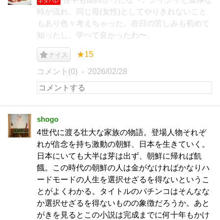
ネタバレ
時が流れ、同じ母(女性)としてやりきれないこと
もあり色々考えちゃった。在日の苦しみも初めて
知ったし、学べて良かったわ〜。
★15
ナイス
コメント(0)
2026/02/28
shogo
4世代に渡る壮大な家族の物語。登場人物それぞ
れが信念を持ち激動の朝鮮、日本を生きていく。
日本にいても大半は芽は出ず、朝鮮に帰れば飢
餓。この時代の朝鮮の人は金がなければかなりハ
ードモードの人生を選択せざるを得ないというこ
とがよくわかる。タイトルのパチンコはそんなな
か選択せざるを得ないものの象徴だろうか。あと
がきを見るとこの小説は完成までに何十年もかけ