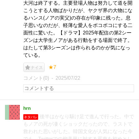
大河は終了する。主要登場人物は努力して道を開
こうとする人物ばかりだが、ヤクザ界の大物にな
るハンス(ノアの実父)の存在が印象に残った。息
子思いなのだが、軽薄な愛人をボコボコにする二
面性に驚いた。【ドラマ】2025年配信の第2シー
ズンは大学生ノアがある行動をする場面で終了。
はたして第3シーズンは作られるのかが気になっ
ている。
★7
ナイス
コメント(0)
2025/07/22
hrn
後半はかなり駆け足で進んで行った。中で
ネタバレ
もノアの死が凄くショックだったので、ラストで
救われた思いがした。韓国文化が人気になった今
でも、Twitterでの柳美里に対する罵声を初めとし