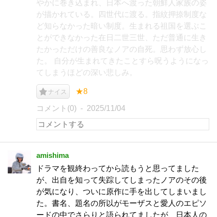
やかに巻き込まれ、日本へ渡った朝鮮人家族の姿
が描かれている。四世代に渡る。指紋押捺制度な
ど知らなかった暗い制度。生まれる祖国を選ぶこ
とができなかった在日二世三世、ただ普通に生き
たかっただけの善良なノアの自死。思わず放心し
た。 自分が生まれてきたことすら呪うようになっ
てしまうほどの深い悲しみ。
★8
ナイス
コメント(0)
2025/11/04
amishima
ドラマを観終わってから読もうと思ってました
が、出自を知って失踪してしまったノアのその後
が気になり、ついに原作に手を出してしまいまし
た。書名、題名の所以がモーザスと愛人のエピソ
ードの中でさらりと語られてましたが、日本人の