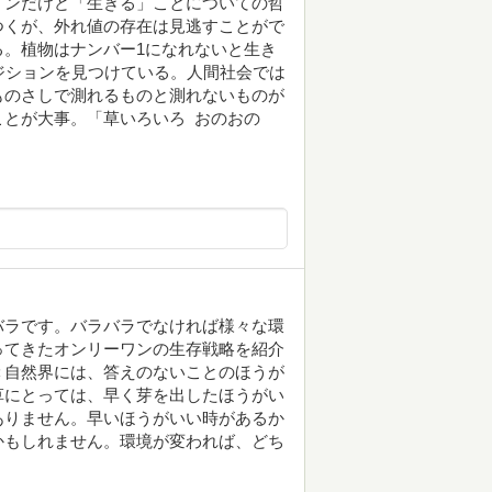
インだけど「生きる」ことについての哲
つくが、外れ値の存在は見逃すことがで
。植物はナンバー1になれないと生き
ジションを見つけている。人間社会では
ものさしで測れるものと測れないものが
ことが大事。「草いろいろ おのおの
バラです。バラバラでなければ様々な環
ってきたオンリーワンの生存戦略を紹介
＜自然界には、答えのないことのほうが
草にとっては、早く芽を出したほうがい
ありません。早いほうがいい時があるか
かもしれません。環境が変われば、どち