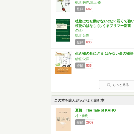
稲垣 栄洋,三上 修
登録
682
植物はなぜ動かないのか: 弱くて強
植物のはなし (ちくまプリマー新書
252)
稲垣 栄洋
登録
636
生き物の死にざま はかない命の物語
稲垣 栄洋
登録
535
もっと見る
この本を読んだ人がよく読む本
夏帆 The Tale of KAHO
村上春樹
登録
2959