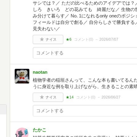
サシでは？／ ただの比べるためのアイデアでは？
しろ きいろ どの花みても 綺麗だな／ 生物の世
み分けて暮らす／ No. 1になれるonly oneのポジ
フィールドは自分で創る／ 自分らしさで勝負する
見失わない／
ナイス
★6
コメント(
0
)
2026/07/07
naotan
植物学者の稲垣さんって、こんな本も書いてるん
うに身近な例を取り上げながら、生きることの素
ナイス
★14
コメント(
0
)
2026/06/27
たかこ