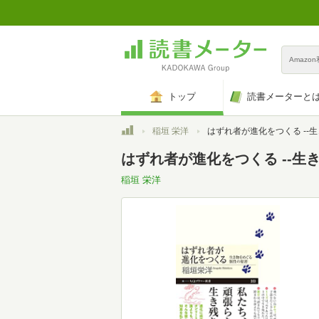
Amazo
トップ
読書メーターと
トップ
稲垣 栄洋
はずれ者が進化をつくる --生き物をめぐる個性の秘密 (ちくま
はずれ者が進化をつくる --生
稲垣 栄洋