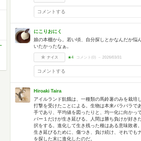
にこりおにく
娘の本棚から。若い頃、自分探しとかなんだか悩
ー
いたかったなぁ。
ナイス
★4
コメント(
0
)
2026/03/31
Hiroaki Taira
アイルランド飢餓は、一種類の馬鈴薯のみを栽培
打撃を受けたことによる。生物は本来バラバラで
手であり、平均値を図ったりと、均一化に向かっ
バー１だけが生き延びる。人間は勝ち負けが好き
択をする。進化して生き残った種はある意味敗者
生き延びるために、傷つき、負け続け、それでもナ
を探した末に進化したのだ。