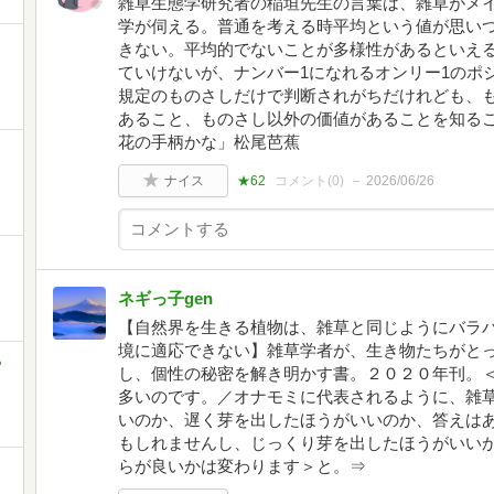
雑草生態学研究者の稲垣先生の言葉は、雑草がメ
学が伺える。普通を考える時平均という値が思い
きない。平均的でないことが多様性があるといえる
ていけないが、ナンバー1になれるオンリー1のポ
規定のものさしだけで判断されがちだけれども、
あること、ものさし以外の価値があることを知る
花の手柄かな」松尾芭蕉
ナイス
★62
コメント(
0
)
2026/06/26
ネギっ子gen
【自然界を生きる植物は、雑草と同じようにバラ
境に適応できない】雑草学者が、生き物たちがと
ち
し、個性の秘密を解き明かす書。２０２０年刊。
多いのです。／オナモミに代表されるように、雑
いのか、遅く芽を出したほうがいいのか、答えは
もしれませんし、じっくり芽を出したほうがいい
らが良いかは変わります＞と。⇒