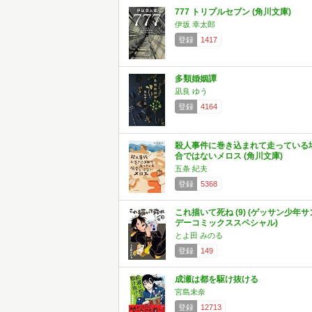
777 トリプルセブン (角川文庫)
伊坂 幸太郎
登録
1417
多類婚姻譚
凪良 ゆう
登録
4164
殺人事件に巻き込まれて走っている
合ではないメロス (角川文庫)
五条 紀夫
登録
5368
これ描いて死ね (9) (ゲッサン少年サ
デーコミックススペシャル)
とよ田 みのる
登録
149
成瀬は都を駆け抜ける
宮島未奈
登録
12713