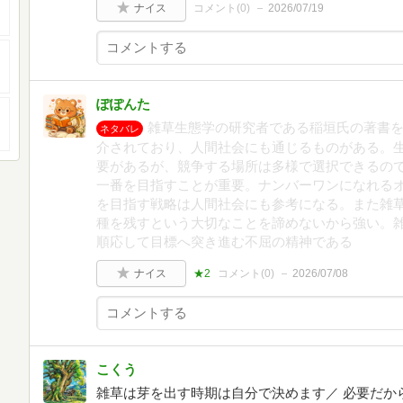
ナイス
コメント(
0
)
2026/07/19
ぽぽんた
雑草生態学の研究者である稲垣氏の著書
ネタバレ
介されており、人間社会にも通じるものがある。
要があるが、競争する場所は多様で選択できるの
一番を目指すことが重要。ナンバーワンになれる
を目指す戦略は人間社会にも参考になる。また雑
種を残すという大切なことを諦めないから強い。
順応して目標へ突き進む不屈の精神である
ナイス
★2
コメント(
0
)
2026/07/08
こくう
雑草は芽を出す時期は自分で決めます／ 必要だか