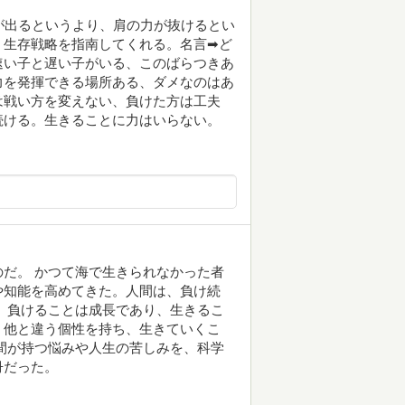
が出るというより、肩の力が抜けるとい
。生存戦略を指南してくれる。名言➡ど
速い子と遅い子がいる、このばらつきあ
力を発揮できる場所ある、ダメなのはあ
は戦い方を変えない、負けた方は工夫
続ける。生きることに力はいらない。
のだ。 かつて海で生きられなかった者
や知能を高めてきた。人間は、負け続
ら、負けることは成長であり、生きるこ
、他と違う個性を持ち、生きていくこ
人間が持つ悩みや人生の苦しみを、科学
冊だった。