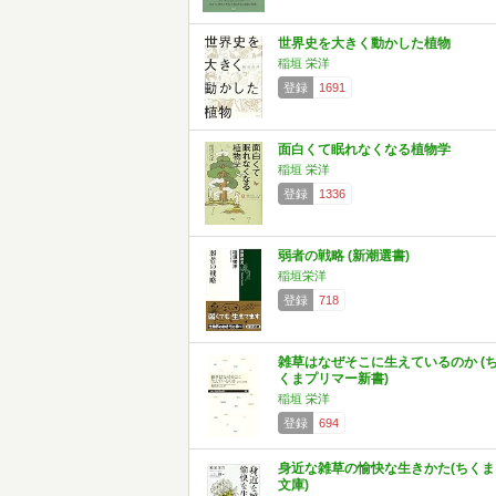
世界史を大きく動かした植物
稲垣 栄洋
登録
1691
面白くて眠れなくなる植物学
稲垣 栄洋
登録
1336
弱者の戦略 (新潮選書)
稲垣栄洋
登録
718
雑草はなぜそこに生えているのか (
くまプリマー新書)
稲垣 栄洋
登録
694
身近な雑草の愉快な生きかた(ちくま
文庫)