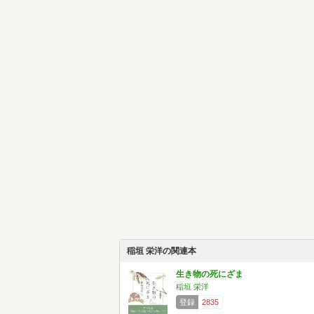
稲垣 栄洋の関連本
生き物の死にざま
稲垣 栄洋
登録
2835