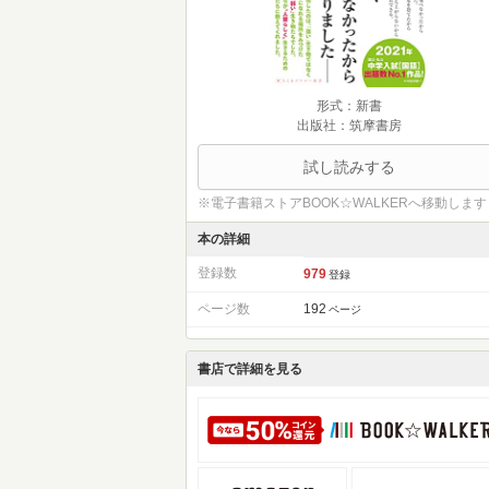
形式：新書
出版社：筑摩書房
試し読みする
※電子書籍ストアBOOK☆WALKERへ移動します
本の詳細
登録数
979
登録
ページ数
192
ページ
書店で詳細を見る