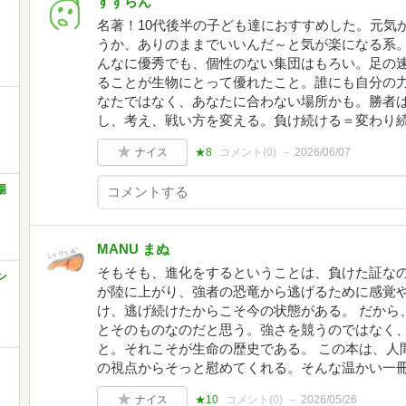
すずらん
名著！10代後半の子ども達におすすめした。元気
うか、ありのままでいいんだ～と気が楽になる系
んなに優秀でも、個性のない集団はもろい。足の
ることが生物にとって優れたこと。誰にも自分の
なたではなく、あなたに合わない場所かも。勝者
し、考え、戦い方を変える。負け続ける＝変わり
ナイス
★8
コメント(
0
)
2026/06/07
場
MANU まぬ
​そもそも、進化をするということは、負けた証な
ン
が陸に上がり、強者の恐竜から逃げるために感覚
け、逃げ続けたからこそ今の状態がある。 ​だか
とそのものなのだと思う。強さを競うのではなく
と。それこそが生命の歴史である。 ​この本は、
の視点からそっと慰めてくれる。そんな温かい一
ナイス
★10
コメント(
0
)
2026/05/26