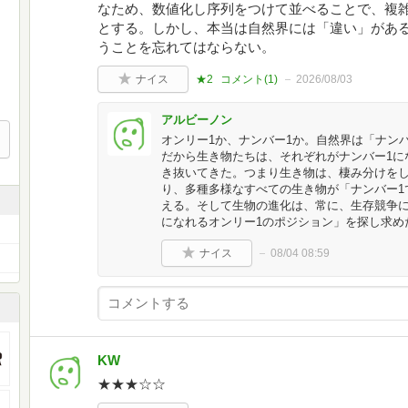
なため、数値化し序列をつけて並べることで、複
とする。しかし、本当は自然界には「違い」があ
うことを忘れてはならない。
ナイス
★2
コメント(
1
)
2026/08/03
アルビーノン
オンリー1か、ナンバー1か。自然界は「ナン
だから生き物たちは、それぞれがナンバー1に
き抜いてきた。つまり生き物は、棲み分けをし
り、多種多様なすべての生き物が「ナンバー1
える。そして生物の進化は、常に、生存競争に
になれるオンリー1のポジション」を探し求め
ナイス
08/04 08:59
KW
★★★☆☆