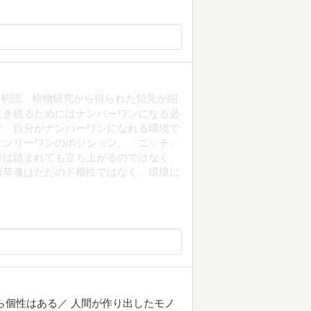
を初読。植物研究から得られた知見が紹
生き残るためにはナンバーワンになる必
で、自分がナンバーワンになれる環境で
オンリーワンのポジション、「ニッチ」
草は踏まれても立ち上がるのではなく、
雑草魂はただのド根性ではなく、環境に
ら個性はある／ 人間が作り出したモノ