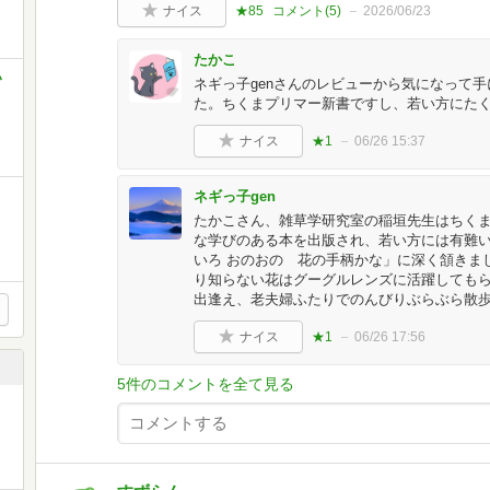
ナイス
★85
コメント(
5
)
2026/06/23
たかこ
い
ネギっ子genさんのレビューから気になって
た。ちくまプリマー新書ですし、若い方にたく
ナイス
★1
06/26 15:37
ネギっ子gen
たかこさん、雑草学研究室の稲垣先生はちく
な学びのある本を出版され、若い方には有難
いろ おのおの 花の手柄かな」に深く頷きま
り知らない花はグーグルレンズに活躍しても
出逢え、老夫婦ふたりでのんびりぶらぶら散
ナイス
★1
06/26 17:56
5件のコメントを全て見る