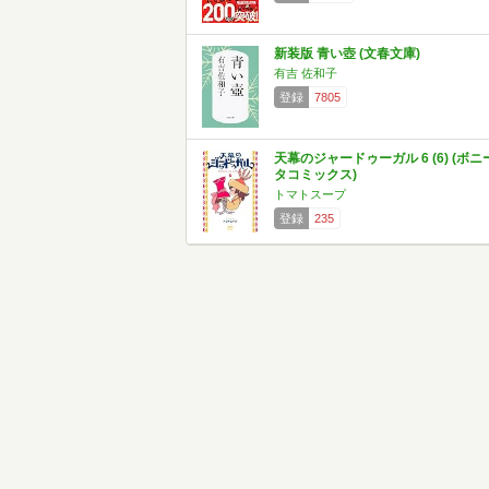
新装版 青い壺 (文春文庫)
有吉 佐和子
登録
7805
天幕のジャードゥーガル 6 (6) (ボニ
タコミックス)
トマトスープ
登録
235