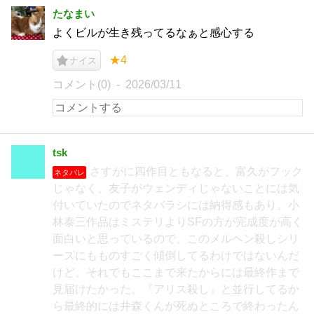
たなまい
よくビルが生き残ってるなぁと感心する
★4
ナイス
コメント(0)
2026/03/11
tsk
さすがに四作目ともなると、富久がフック
ネタバレ
じゃなく、友子がウェンディじゃないことには気
付いていたのでネタバラシには納得感もあり。小
林泰三作品はミステリよりSFの方が完成度が高く
面白いと思っているので、このメルヘン殺しシリ
ーズにもものすごく傾倒してるわけではないんだ
けど、それでもここまで来たからには最終作まで
見届けたかった。『アリス殺し』と並行してるか
ら最終的には井森くんが死ぬところで終わったん