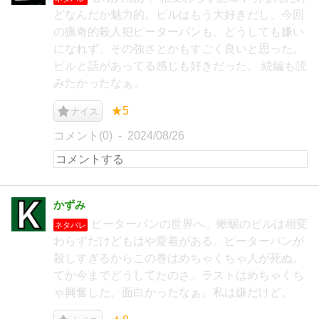
どなんだか魅力的。ビルはもう大好きだし、今回
の猟奇的殺人犯ピーターパンも、どうしても嫌い
になれず、その強さとかもすごく良いと思った。
ビルと話があってる感じも好きだった。 続編も読
みたかったなぁ。
★5
ナイス
コメント(0)
2024/08/26
かずみ
ピーターパンの世界へ。蜥蜴のビルは相変
ネタバレ
わらずだけどもはや愛着がある。ピーターパンが
殺しすぎるからこの巻はめちゃくちゃ人が死ぬ。
てか今までどうしてたのさ。ラストはめちゃくち
ゃ興奮した。面白かったなぁ。私は嫌だけど。