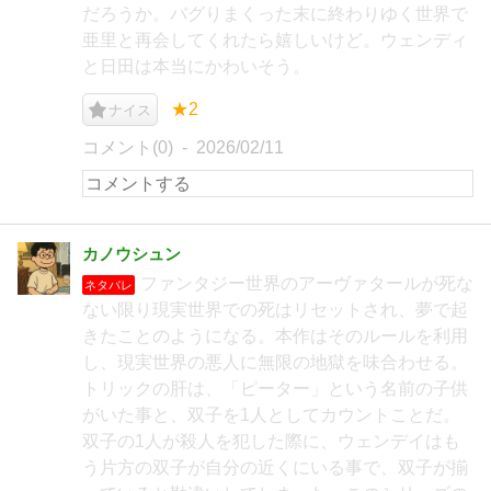
だろうか。バグりまくった末に終わりゆく世界で
亜里と再会してくれたら嬉しいけど。ウェンディ
と日田は本当にかわいそう。
★2
ナイス
コメント(0)
2026/02/11
カノウシュン
ファンタジー世界のアーヴァタールが死な
ネタバレ
ない限り現実世界での死はリセットされ、夢で起
きたことのようになる。本作はそのルールを利用
し、現実世界の悪人に無限の地獄を味合わせる。
トリックの肝は、「ピーター」という名前の子供
がいた事と、双子を1人としてカウントことだ。
双子の1人が殺人を犯した際に、ウェンデイはも
う片方の双子が自分の近くにいる事で、双子が揃