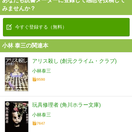
あなたも読書メーターに登録して感想を投稿して
みませんか？
今すぐ登録する（無料）
小林 泰三の関連本
アリス殺し (創元クライム・クラブ)
小林泰三
9590
玩具修理者 (角川ホラー文庫)
小林泰三
7647