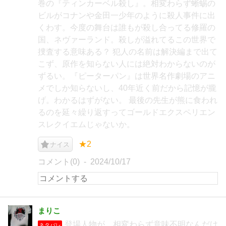
巻の『ティンカーベル殺し』。相変わらず蜥蜴の
ビルがコナンや金田一少年のように殺人事件に出
くわす。今度の舞台は誰もが殺し合ってる修羅の
国、ネヴァーランド。殺しが溢れてるこの世界で
捜査する意味ある？ 犯人の名前は解決編まで出て
こず、原作を知らない人には絶対わからないのが
ずるい。『ピーターパン』は世界名作劇場のアニ
メでしか知らないし、40年近く前だから記憶が朧
げ。わかるはずがない。 最後の先生が熊に食われ
るのを延々繰り返すってゴールドエクスペリエン
スレクイエムじゃないか。
★2
ナイス
コメント(0)
2024/10/17
まりこ
登場人物が、相変わらず意味不明なんだけ
ネタバレ