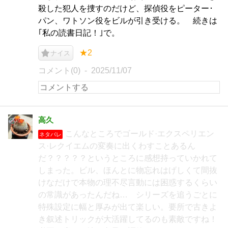
殺した犯人を捜すのだけど、探偵役をピーター･
パン、ワトソン役をビルが引き受ける。 続きは
｢私の読書日記！｣で。
★2
ナイス
コメント(0)
2025/11/07
高久
こんなところでゴールド·エクスペリエン
ネタバレ
ス·レクイエムの変奏に出くわすことあるん
だ？？？？？というところに感想持っていかれて
しまった。ビル、ほんとに物忘れはげしくて間抜
けなだけで本物の理不尽言動には困惑するくらい
の常識があったんだね… シリーズを追うごとに
特殊設定に幅と厚みが出て楽しい。要所で古きよ
き叙述トリックが大活躍してるのも素敵ですね！