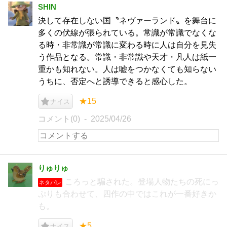
SHIN
決して存在しない国〝ネヴァーランド〟を舞台に
多くの伏線が張られている。常識が常識でなくな
る時・非常識が常識に変わる時に人は自分を見失
う作品となる。常識・非常識や天才・凡人は紙一
重かも知れない。人は嘘をつかなくても知らない
うちに、否定へと誘導できると感心した。
★15
ナイス
コメント(0)
2025/04/26
りゅりゅ
ころっと騙された。登場人物たちの死にっ
ネタバレ
ぷりも合わせて、四作の中ではこれが一番好きか
も。
★5
ナイス