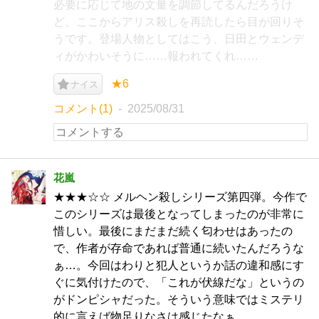
必要に応じて地の文量を調節してるんだろうけ
ど、ここからアリス殺しを再読したら目が回りそ
うです。登場人物としてはこう、日田とウェンデ
ィがかわいそうに……報われてくれ……
★6
ナイス
コメント(1)
2025/08/31
花嵐
★★★☆☆ メルヘン殺しシリーズ第四弾。今作で
このシリーズは最後となってしまったのが非常に
惜しい。最後にまだまだ続く匂わせはあったの
で、作者が存命であれば普通に続いたんだろうな
ぁ…。今回はわりと犯人というか話の違和感にす
ぐに気付けたので、「これが伏線だな」というの
がドンピシャだった。そういう意味ではミステリ
的に言えば物足りなさは感じたなぁ。