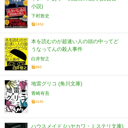
小説)
下村敦史
1652
本を読むのが超速い人の頭の中ってど
うなってんの殺人事件
白井智之
865
地雷グリコ (角川文庫)
青崎有吾
1145
ハウスメイド (ハヤカワ・ミステリ文庫)