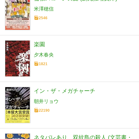
米澤穂信
2546
楽園
夕木春央
1821
イン・ザ・メガチャーチ
朝井リョウ
22190
ネタバレあり 双紋島の殺人 (文芸書・