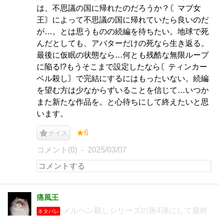
は、不思議の国に帰れたのだろうか？〘マブ女
王〙によって不思議の国に帰れていたら良いのだ
が…。とは思うものの続編を待ちたい。地球で死
んだとしても、アバターだけの死なら生き返る。
最後に仮眠の状態なら…何とも残酷な無限ループ
に陥る!?もうそこまで設定したなら〘ティンカー
ベル殺し〙で完結にするにはもったいない。続編
を望む方は少なからずいることを信じて…いつか
また新たな作品を。と心待ちにして終えたいと思
います。
★6
ナイス
コメント(0)
2025/03/07
痛風王
メルヘン殺しシリーズの第4弾にして最終
ネタバレ