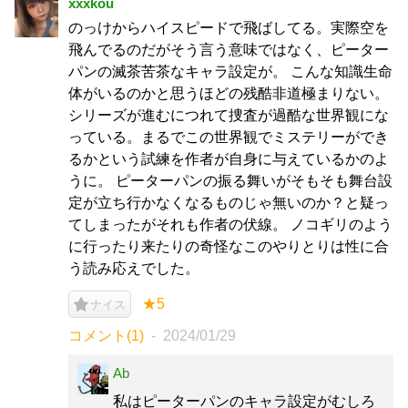
xxxkou
のっけからハイスピードで飛ばしてる。実際空を
飛んでるのだがそう言う意味ではなく、ピーター
パンの滅茶苦茶なキャラ設定が。 こんな知識生命
体がいるのかと思うほどの残酷非道極まりない。
シリーズが進むにつれて捜査が過酷な世界観にな
っている。まるでこの世界観でミステリーができ
るかという試練を作者が自身に与えているかのよ
うに。 ピーターパンの振る舞いがそもそも舞台設
定が立ち行かなくなるものじゃ無いのか？と疑っ
てしまったがそれも作者の伏線。 ノコギリのよう
に行ったり来たりの奇怪なこのやりとりは性に合
う読み応えでした。
★5
ナイス
コメント(1)
2024/01/29
Ab
私はピーターパンのキャラ設定がむしろ