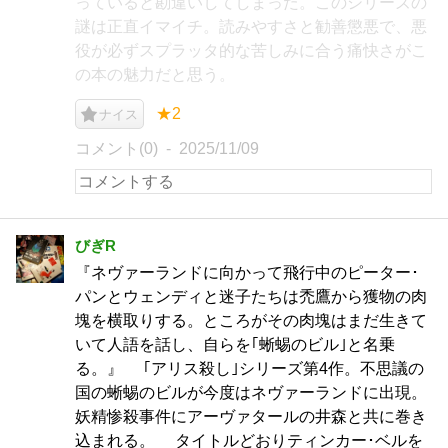
っていると勘違いしてしまった。このシリーズの
謎は正直イマイチ。読みやすさと勧善懲悪で、悪
役が必ずスプラッタ的な苦しみに合う痛快さがこ
の本の魅力だと思う。
★2
ナイス
コメント(0)
2025/11/09
びぎR
『ネヴァーランドに向かって飛行中のピーター･
パンとウェンディと迷子たちは禿鷹から獲物の肉
塊を横取りする。ところがその肉塊はまだ生きて
いて人語を話し、自らを｢蜥蜴のビル｣と名乗
る。』 ｢アリス殺し｣シリーズ第4作。不思議の
国の蜥蜴のビルが今度はネヴァーランドに出現。
妖精惨殺事件にアーヴァタールの井森と共に巻き
込まれる。 タイトルどおりティンカー･ベルを