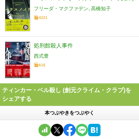
フリーダ・マクファデン
高橋知子
4221
処刑館殺人事件
西式豊
618
ティンカー・ベル殺し (創元クライム・クラブ)を
シェアする
本つぶやきをつぶやく