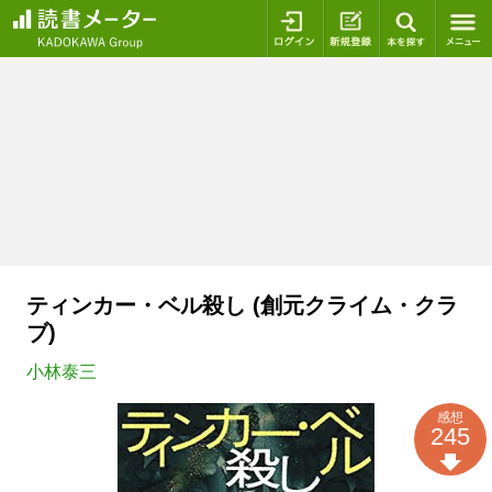
ログイン
新規登録
本を探
ティンカー・ベル殺し (創元クライム・クラ
ブ)
小林泰三
感想
245