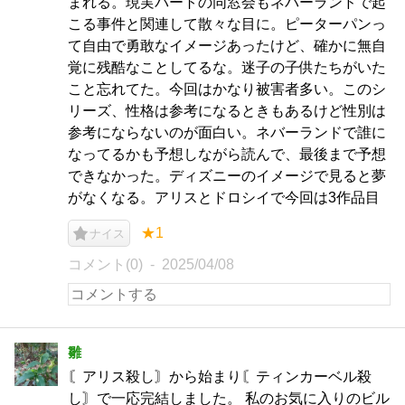
まれる。現実パートの同窓会もネバーランドで起
こる事件と関連して散々な目に。ピーターパンっ
て自由で勇敢なイメージあったけど、確かに無自
覚に残酷なことしてるな。迷子の子供たちがいた
こと忘れてた。今回はかなり被害者多い。このシ
リーズ、性格は参考になるときもあるけど性別は
参考にならないのが面白い。ネバーランドで誰に
なってるかも予想しながら読んで、最後まで予想
できなかった。ディズニーのイメージで見ると夢
がなくなる。アリスとドロシイで今回は3作品目
★1
ナイス
コメント(0)
2025/04/08
雛
〘アリス殺し〙から始まり〘ティンカーベル殺
し〙で一応完結しました。 私のお気に入りのビル