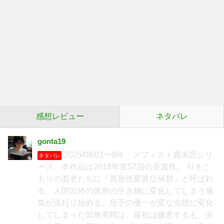
感想レビュー
ネタバレ
gonta19
2025/08/01〜8/4 メフィスト賞未読シリ
ネタバレ
ーズ。本作品は2018年第57回の受賞作。 引きこ
もりの若者たちに「異形性変異症候群」と呼ばれ
る、人間以外の異形の生き物に変化してしまう病
気が流行り始める。息子の優一が変な虫状に変化
してしまった田無美晴は、最初は嫌悪するも、夫