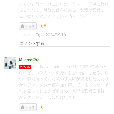
いぐいと引きずりこまれた。ラスト、簡単に終わ
ることなく、母親の首を絞める。父親が変異す
る。捻りが効いたオチが素晴らしい
★8
ナイス
コメント(0)
2024/09/10
Mileree♡ra
Kindle Unlimited 解説にも書いてあった
ネタバレ
けれど、カフカの「変身」を思い起こさせる。途
中、以前飼っていた犬の茶太郎が登場したあたり
からファンタジー色を強く感じてしまっった。そ
れを言ってしまえば前提の「異型性変異症候群」
がファンタジーなのだけれども､､､。
★1
ナイス