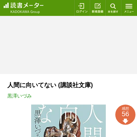
ログイン
新規登録
本を探
人間に向いてない (講談社文庫)
黒澤いづみ
感想
56