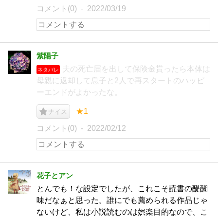
コメント(0)
2022/03/19
紫陽子
夫の死亡届を出して保険金貰ったら本体は
ネタバレ
母親に返却して息子と2人で再スタートのハッピ
ーエンドがよかったな。
★1
ナイス
コメント(0)
2022/02/12
花子とアン
とんでも！な設定でしたが、これこそ読書の醍醐
味だなぁと思った。誰にでも薦められる作品じゃ
ないけど、私は小説読むのは娯楽目的なので、こ