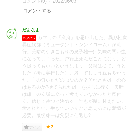
コメント(0)
2022/06/03
だよなよ
カフカの「変身」を思い出した。異形性変
ネタバレ
異症候群（ミュータント・シンドローム）が流
行。美晴の引きこもりの息子雄一は気味の悪い虫
になってしまった。戸籍上死んだことになり、ど
う扱ってもいいという決まり。父親は捨てようと
した（後に実行した）。殺してしまう親も多かっ
た。心の無いただの虫なのか？それとも雄一の心
はあるのか?捨てられた雄一を探しに行く。美晴
は雄一の立場に立って考えていなかったと気付
く。信じて待つと決める。誰もが親に甘えたい。
愛されたい。生きていいんだと思えるには愛情が
必要。最後雄一は父親に仕返し?
★2
ナイス