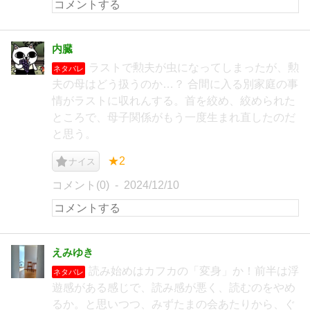
内臓
ラストで勲夫が虫になってしまったが、勲
ネタバレ
夫の母はどう扱うのか…？ 合間に入る別家庭の事
情がラストに収れんする。首を絞め、絞められた
ところで、母子関係がもう一度生まれ直したのだ
と思う。
★2
ナイス
コメント(0)
2024/12/10
えみゆき
読み始めはカフカの「変身」か！前半は浮
ネタバレ
遊感がある感じで、読み感が悪く、読むのをやめ
るか。と思いつつ、みずたまの会あたりから、ぐ