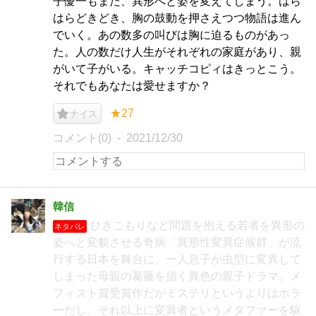
子優一もまた、異形へと姿を変えてしまう。はら
はらどきどき、胸の鼓動を押さえつつ物語は進ん
でいく。あの数多の叫びは胸に迫るものがあっ
た。人の数だけ人生がそれぞれの家庭があり、親
がいて子がいる。キャッチコピィはきっとこう。
それでもあなたは愛せますか？
★27
ナイス
コメント(0)
2021/12/30
韓信
ひきこもりなど問題を抱える若者を異形の
ネタバレ
姿へと変貌させる奇病「異形性変異症候群」が流
行する日本を舞台に、一人息子が虫型に変異して
しまった母親の葛藤を描く異色の親子ドラマ。メ
フィスト賞受賞作だがミステリというよりはホラ
ーだし、それ以上に変異者というメタファーを駆