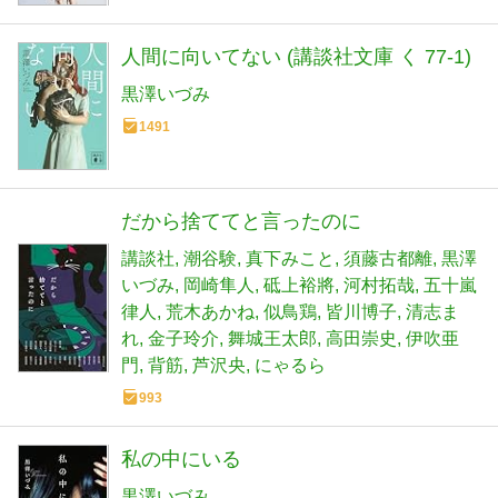
人間に向いてない (講談社文庫 く 77-1)
黒澤いづみ
1491
だから捨ててと言ったのに
講談社
潮谷験
真下みこと
須藤古都離
黒澤
いづみ
岡崎隼人
砥上裕將
河村拓哉
五十嵐
律人
荒木あかね
似鳥鶏
皆川博子
清志ま
れ
金子玲介
舞城王太郎
高田崇史
伊吹亜
門
背筋
芦沢央
にゃるら
993
私の中にいる
黒澤いづみ