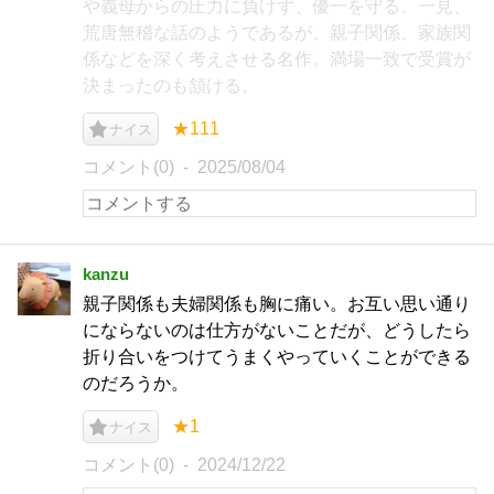
や義母からの圧力に負けず、優一を守る。一見、
荒唐無稽な話のようであるが、親子関係、家族関
係などを深く考えさせる名作。満場一致で受賞が
決まったのも頷ける。
★111
ナイス
コメント(0)
2025/08/04
kanzu
親子関係も夫婦関係も胸に痛い。お互い思い通り
にならないのは仕方がないことだが、どうしたら
折り合いをつけてうまくやっていくことができる
のだろうか。
★1
ナイス
コメント(0)
2024/12/22