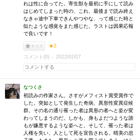
れは性に合ってた。寄生獣を最初に手にして読み
はじめてしまった時の、これ、最後まで読み終え
なきゃ途中下車できんやつやな、って感じた時と
似たような感覚をまた感じた。ラストは因果応報
で良いです！
★2
ナイス
コメント(0)
2022/02/07
なつくさ
初読みの作家さん。さすがメフィスト賞受賞作で
した。突如として発生した奇病、異形性変異症候
群。その名の通り罹った者は異形の者へと姿が変
わってしまうのだ。しかも、身もよだつような誰
もが嫌悪するような姿へと。そして、罹った者は
人権を失い、人として死を宣告される。晴美の息