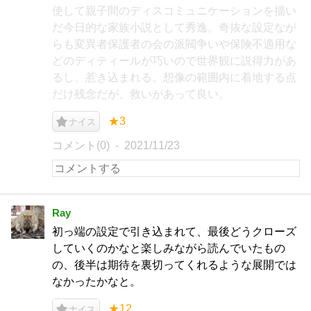
使して親子間のディスコミュニケーションを描い
だ今日的な家族小説として秀逸。奇抜な設定なが
らも変異者保護者の会の派閥争いや保険不適用な
どのディティールが巧いので世界観に説得力があ
るし、惹き込まれる。想像の範囲内に着地する点
だけ残念だが、救いがあって良い。
★3
ナイス
コメント(0)
2021/11/23
Ray
初っ端の設定で引き込まれて、最後どうクローズ
していくのかなと楽しみながら読んでいたもの
の、後半は期待を裏切ってくれるような展開では
なかったかなと。
★12
ナイス