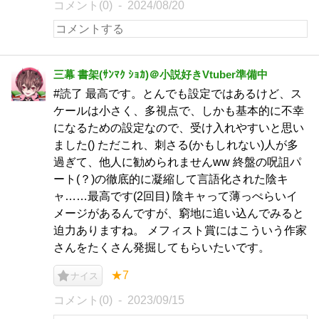
コメント(0)
2024/08/20
三幕 書架(ｻﾝﾏｸ ｼｮｶ)＠小説好きVtuber準備中
#読了 最高です。とんでも設定ではあるけど、ス
ケールは小さく、多視点で、しかも基本的に不幸
になるための設定なので、受け入れやすいと思い
ました() ただこれ、刺さる(かもしれない)人が多
過ぎて、他人に勧められませんww 終盤の呪詛パ
ート(？)の徹底的に凝縮して言語化された陰キ
ャ……最高です(2回目) 陰キャって薄っぺらいイ
メージがあるんですが、窮地に追い込んでみると
迫力ありますね。 メフィスト賞にはこういう作家
さんをたくさん発掘してもらいたいです。
★7
ナイス
コメント(0)
2023/09/15