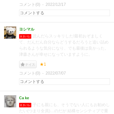
コメント(0)
2022/12/17
ヨシマル
読んだらスッキリした!最初おぞましく
ネタバレ
て、だんだん自分ならどうするだろうと追い詰め
られるような気分になり、でも最後は良かった。
津森さんが幸せになっていますように。
★1
ナイス
コメント(0)
2022/07/07
Ca ke
子にも親にも、そうでない人にもお勧めし
ネタバレ
たい(つまり全員)…のだが 結構センシティブで重