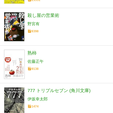
殺し屋の営業術
野宮有
9398
熟柿
佐藤正午
9138
777 トリプルセブン (角川文庫)
伊坂幸太郎
1474