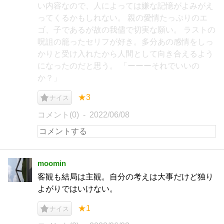
い内容なので、人によっては嫌な記憶がよみがえ
ってくるかもしれない。 親の愛情たっぷりのエ
ゴ、子であるが故の我儘で切実な願い。 ラストの
呪詛の籠ったセリフが好き。多分あの感情をしっ
かりと受け入れたから人間として向き合えるよう
になったのだと思う。 「ーーーそれでいいの
か？」
★3
ナイス
コメント(0)
2022/06/08
moomin
客観も結局は主観。自分の考えは大事だけど独り
よがりではいけない。
★1
ナイス