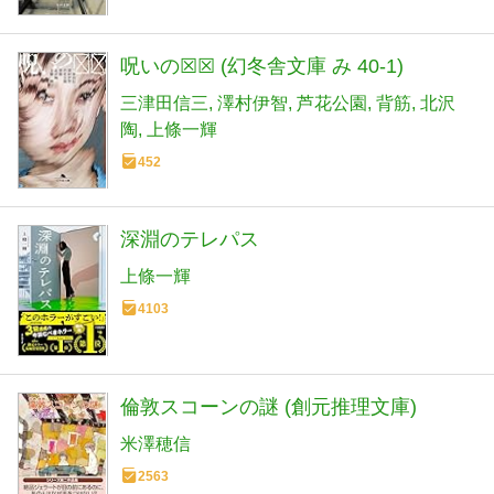
呪いの☒☒ (幻冬舎文庫 み 40-1)
三津田信三
澤村伊智
芦花公園
背筋
北沢
陶
上條一輝
452
深淵のテレパス
上條一輝
4103
倫敦スコーンの謎 (創元推理文庫)
米澤穂信
2563