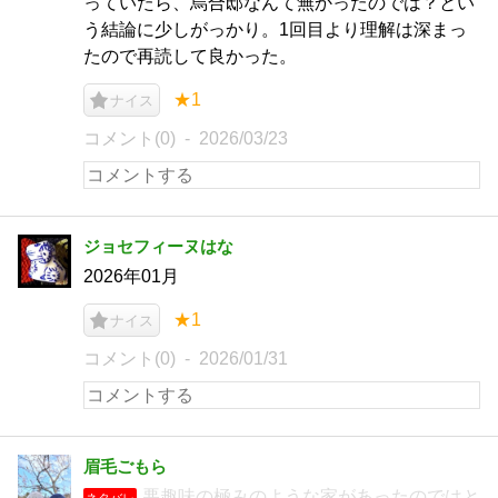
っていたら、烏合邸なんて無かったのでは？とい
う結論に少しがっかり。1回目より理解は深まっ
たので再読して良かった。
★1
ナイス
コメント(0)
2026/03/23
ジョセフィーヌはな
2026年01月
★1
ナイス
コメント(0)
2026/01/31
眉毛ごもら
悪趣味の極みのような家があったのではと
ネタバレ