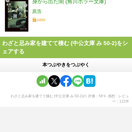
身から出た闇 (角川ホラー文庫)
原浩
1455
わざと忌み家を建てて棲む (中公文庫 み 50-2)をシ
ェアする
本つぶやきをつぶやく
わざと忌み家を建てて棲む (中公文庫 み 50-2)
の
評価
59
％
感想・レビュ
ー
122
件