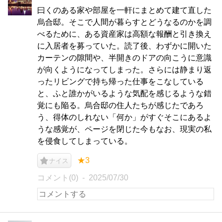
曰くのある家や部屋を一軒にまとめて建て直した
烏合邸。そこで人間が暮らすとどうなるのかを調
べるために、ある資産家は高額な報酬と引き換え
に入居者を募っていた。読了後、わずかに開いた
カーテンの隙間や、半開きのドアの向こうに意識
が向くようになってしまった。さらには静まり返
ったリビングで持ち帰った仕事をこなしている
と、ふと誰かがいるような気配を感じるような錯
覚にも陥る。烏合邸の住人たちが感じたであろ
う、得体のしれない「何か」がすぐそこにあるよ
うな感覚が、ページを閉じた今もなお、現実の私
を侵食してしまっている。
★3
ナイス
コメント(0)
2025/07/30