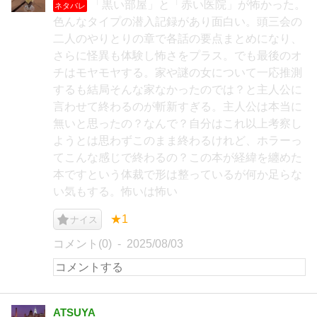
「黒い部屋」と「赤い医院」が怖かった。
ネタバレ
色んなタイプの潜入記録があり面白い。頭三会の
二人のやりとりの章で各話の要点まとめになり、
さらに怪異も体験し怖さをプラス。でも最後のオ
チはモヤモヤする。家や謎の女について一応推測
するも結局そんな家なかったのでは？と主人公に
言わせて終わるのが斬新すぎる。主人公は本当に
無いと思ったの？なんで？自分はこれ以上考察し
ようとは思わずこのまま終わるけれど、ホラーっ
てこんな感じで終わるの？この本が経緯を纏めた
本ですという体裁で形は整っているが何か足らな
い気もする。怖いは怖い
★1
ナイス
コメント(0)
2025/08/03
ATSUYA