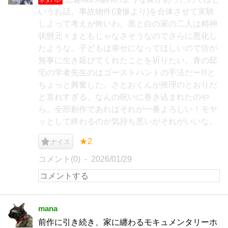
いうお話。事故物件(凄惨より)を合体させて実験
しよって考えが怖いわ。黒と白の家の二人は精神
状態元々まともじゃなさそうなのでさらに悪化し
たような。子どもは幸せになってほしいので坊が
無事に生き延びてくれたことを祈りたい。青の邸
宅の学者先生のはゴーストハントの手法だー!!!と
ちょっと興奮した。さとおくんが推理のとおりだ
と哀れすぎる。なんの呪いに巻き込まれたのや
ら。全部創作であればそれが一番よろしい！モヤ
ッとして終わるのが気持ち悪いがそれがいいな。
★2
ナイス
コメント(0)
2026/01/29
mana
前作に引き続き、家に纏わるモキュメンタリーホ