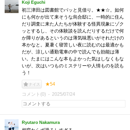
Koji Eguchi
初三津田は図書館でパッと見借り。★★☆。如何
にも何かが出て来そうな烏合邸に、一時的に住ん
だり調査に来た人たちが体験する怪異現象にゾク
ッとするし、その体験談を読んだりするだけで何
か障りがあるというのは薄気味悪いがそれだけの
本かなと。夏暑く寝苦しい夜に読むのは最適かも
だが、涼しい通勤電車の中で読んでも効能は薄
い。たまにはこんな本もよかった気はしなくもな
いが、次はいつものミステリーや人情ものを読も
う！
★54
ナイス
コメント(0)
2025/07/24
Ryutaro Nakamura