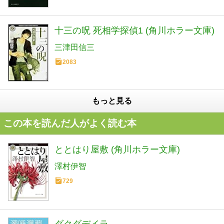
十三の呪 死相学探偵1 (角川ホラー文庫)
三津田信三
2083
もっと見る
この本を読んだ人がよく読む本
ととはり屋敷 (角川ホラー文庫)
澤村伊智
729