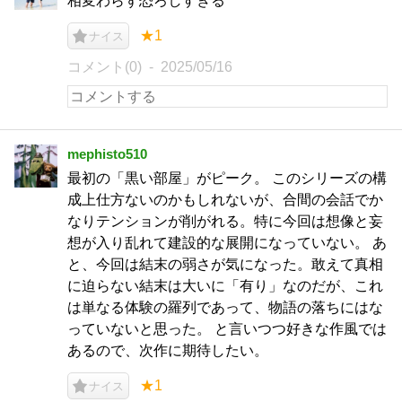
相変わらず恐ろしすぎる
★1
ナイス
コメント(0)
2025/05/16
mephisto510
最初の「黒い部屋」がピーク。 このシリーズの構
成上仕方ないのかもしれないが、合間の会話でか
なりテンションが削がれる。特に今回は想像と妄
想が入り乱れて建設的な展開になっていない。 あ
と、今回は結末の弱さが気になった。敢えて真相
に迫らない結末は大いに「有り」なのだが、これ
は単なる体験の羅列であって、物語の落ちにはな
っていないと思った。 と言いつつ好きな作風では
あるので、次作に期待したい。
★1
ナイス