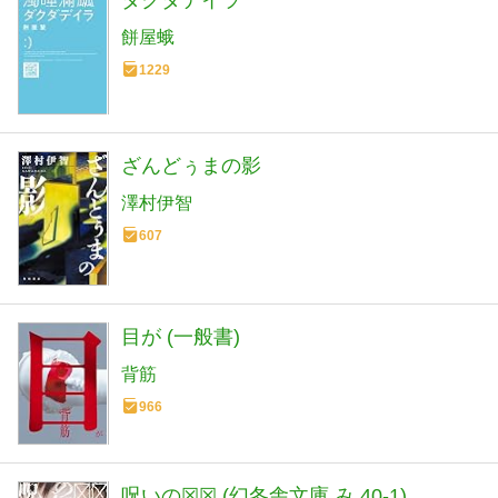
ダクダデイラ
餅屋蛾
1229
ざんどぅまの影
澤村伊智
607
目が (一般書)
背筋
966
呪いの☒☒ (幻冬舎文庫 み 40-1)