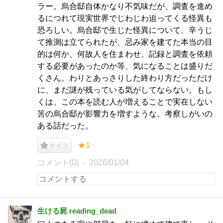
ラー。烏合邸自体かなり不気味だが、調査を進め
るにつれて現実世界でじわじわ迫ってくる怪異も
恐ろしい。烏合邸で生じた怪異について、辛うじ
て推測は立てられたが、忌み家を建てた本当の目
的は何か、何故人を住まわせ、記録と調査を依頼
する必要があったのか等、気になることは盛りだ
くさん。わりとあっさりした終わり方だっただけ
に、まだ謎が残っている気がしてならない。もし
くは、この本を読む人が増えることで実在しない
筈の烏合邸が影響力を増すような。考察しがいの
ある話だった。
★1
ナイス
コメント(0)
2026/01/04
生ける屍 reading_dead