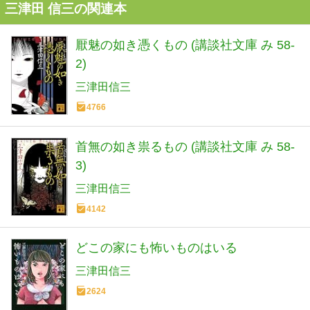
三津田 信三の関連本
厭魅の如き憑くもの (講談社文庫 み 58-
2)
三津田信三
4766
首無の如き祟るもの (講談社文庫 み 58-
3)
三津田信三
4142
どこの家にも怖いものはいる
三津田信三
2624