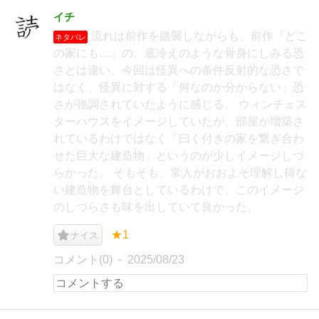
イチ
流れは前作を踏襲しながらも、前作『どこ
ネタバレ
の家にも…』の、底冷えのような骨身にしみる恐
さとは違い、今回は怪異への条件反射的な恐さで
はなく、怪異に対する「何なのか分からない」恐
さが強調されていたように感じる。 ウィンチェス
ターハウスをイメージしていたが、部屋が増築さ
れているわけではなく「曰く付きの家を繋ぎ合わ
せた巨大な建造物」というのが少しイメージしづ
らかった。 そもそも、常人がおおよそ理解し得な
い建造物を舞台としているわけで、このイメージ
のしづらさも味を出していて良かった。
★1
ナイス
コメント(0)
2025/08/23