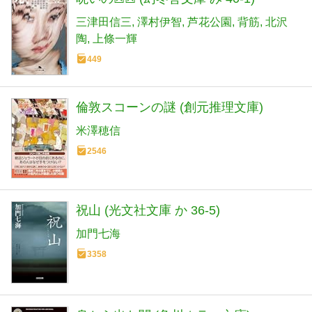
三津田信三
澤村伊智
芦花公園
背筋
北沢
陶
上條一輝
449
倫敦スコーンの謎 (創元推理文庫)
米澤穂信
2546
祝山 (光文社文庫 か 36-5)
加門七海
3358