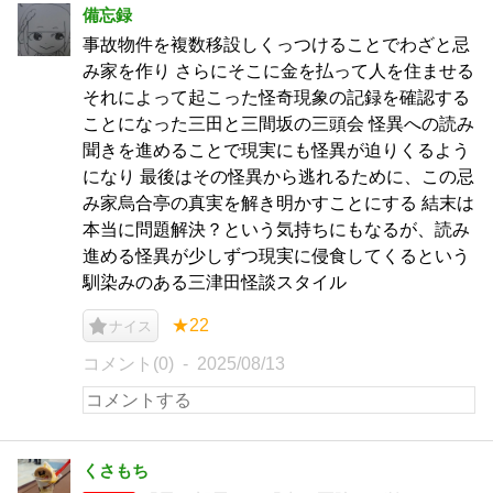
備忘録
事故物件を複数移設しくっつけることでわざと忌
み家を作り さらにそこに金を払って人を住ませる
それによって起こった怪奇現象の記録を確認する
ことになった三田と三間坂の三頭会 怪異への読み
聞きを進めることで現実にも怪異が迫りくるよう
になり 最後はその怪異から逃れるために、この忌
み家烏合亭の真実を解き明かすことにする 結末は
本当に問題解決？という気持ちにもなるが、読み
進める怪異が少しずつ現実に侵食してくるという
馴染みのある三津田怪談スタイル
★22
ナイス
コメント(0)
2025/08/13
くさもち