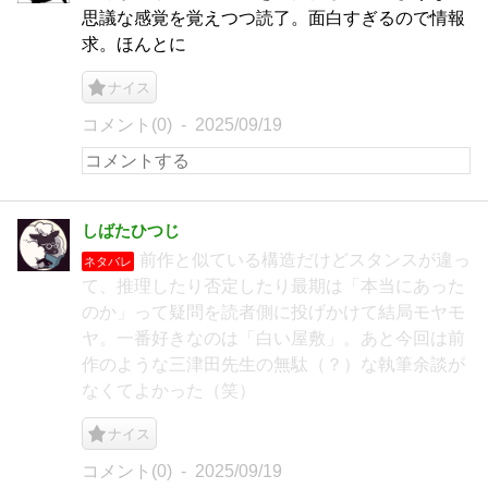
思議な感覚を覚えつつ読了。面白すぎるので情報
求。ほんとに
ナイス
コメント(0)
2025/09/19
しばたひつじ
前作と似ている構造だけどスタンスが違っ
ネタバレ
て、推理したり否定したり最期は「本当にあった
のか」って疑問を読者側に投げかけて結局モヤモ
ヤ。一番好きなのは「白い屋敷」。あと今回は前
作のような三津田先生の無駄（？）な執筆余談が
なくてよかった（笑）
ナイス
コメント(0)
2025/09/19