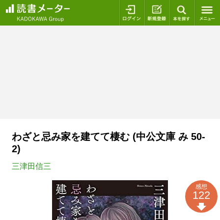
ログイン
新規登録
本を探
わざと忌み家を建てて棲む (中公文庫 み 50-
2)
三津田信三
感想
122