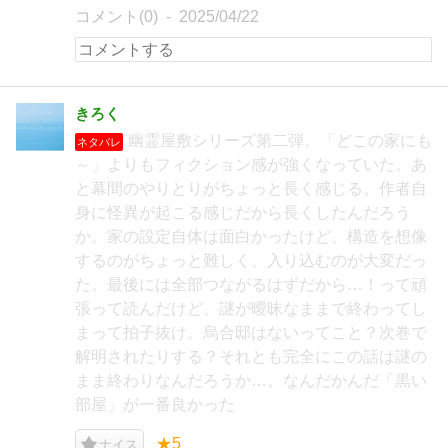
コメント(0)
2025/04/22
きろく
幽霊屋敷シリーズ第二弾。「どこの家にも
ネタバレ
～」よりもフィクション感が強くなっていた。あ
と幕間のやりとりがちょっと長く感じる。作者自
身に怪異が起こる感じだから長くしたんだろう
か。家の設定自体は面白かったけど、構造を想像
するのがちょっと難しく、入り込むのが大変だっ
た。最後には全部つながるはずだから…！って頑
張って読んだけど、謎が曖昧なままで終わってし
まって拍子抜け。烏合邸はないってこと？次巻で
解明されたりする？それとも完全にこの話は謎の
まま終わりなんだろうか…。なんだかんだ「黒い
部屋」が一番良かった
★5
ナイス