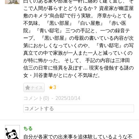
曰くのある家や部屋を一軒に纏めて建て直し、 そ
こで人間が暮らすとどうなるか？ 資産家が幽霊屋
敷のキメラ“烏合邸”で行う実験。 序章からとても
不気味。 『黒い部屋』 『白い屋敷』 『赤い医
院』 『青い邸宅』 三つの手記と、一つの録音テ
ープ。 『黒い部屋』の母親の書いている内容が次
第におかしくなっていくのや、 『青い邸宅』の写
真立ての中で家族が一人また一人と減っていくの
が特に怖かった。 そして、 手記の内容は三津田
信三の日常に怪異を及ぼす… 現実を侵蝕する謎の
女・川谷妻華がとにかく不気味だ。
★3
ナイス
コメント(0)
2025/10/14
ちる
自分が各家での出来事を追体験しているような不