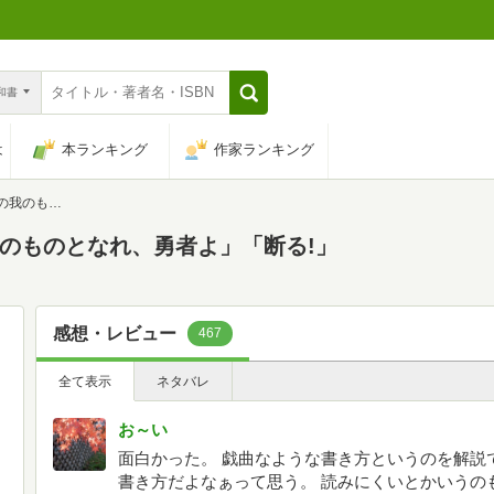
n和書
は
本ランキング
作家ランキング
者よ」「断る!」
の我のものとなれ、勇者よ」「断る!」
感想・レビュー
467
全て表示
ネタバレ
お～い
面白かった。 戯曲なような書き方というのを解説
書き方だよなぁって思う。 読みにくいとかいうの