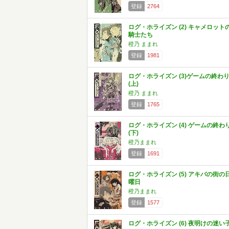
登録
2764
ログ・ホライズン (2) キャメロット
騎士たち
橙乃 ままれ
登録
1981
ログ・ホライズン (3)ゲームの終わ
(上)
橙乃 ままれ
登録
1765
ログ・ホライズン (4) ゲームの終わ
(下)
橙乃ままれ
登録
1691
ログ・ホライズン (5) アキバの街の
曜日
橙乃ままれ
登録
1577
ログ・ホライズン (6) 夜明けの迷い