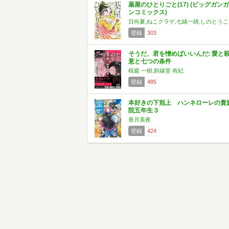
薬屋のひとりごと(17) (ビッグガンガ
ンコミックス)
日向夏,ねこクラゲ,七緒一綺,しのとうこ
登録
303
そうだ、君を憎めばいいんだ: 愛と
意と七つの条件
桜庭 一樹,斜線堂 有紀
登録
485
本好きの下剋上 ハンネローレの貴
院五年生３
香月美夜
登録
424