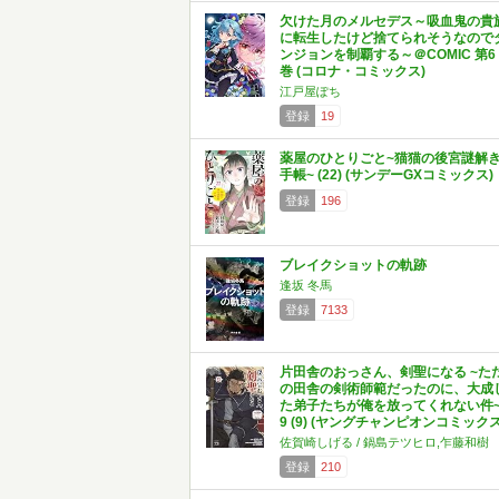
欠けた月のメルセデス～吸血鬼の貴
に転生したけど捨てられそうなので
ンジョンを制覇する～＠COMIC 第6
巻 (コロナ・コミックス)
江戸屋ぽち
登録
19
薬屋のひとりごと~猫猫の後宮謎解
手帳~ (22) (サンデーGXコミックス)
登録
196
ブレイクショットの軌跡
逢坂 冬馬
登録
7133
片田舎のおっさん、剣聖になる ~た
の田舎の剣術師範だったのに、大成
た弟子たちが俺を放ってくれない件
9 (9) (ヤングチャンピオンコミックス
佐賀崎しげる / 鍋島テツヒロ,乍藤和樹
登録
210