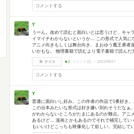
Y
うーん。改めて読むと面白いとは思うけど、キャ
イマイチわからないというか… この形式で人気に
アニメ向きもしくは舞台向き。まおゆう魔王勇者
いかもな。 物理書籍で読むより電子書籍で読んだ
ナイス
★2
コメント(
0
)
2022/09/17
Y
普通に面白いし好み。この作者の作品で1番好き。
この台本みたいな形式は好き嫌い別れそうだなぁ。
がわからないところがたまにあるのが難点。アニ
あるけど… 漫画とかもあるのでそれで補完してい
もいいけどこっちも映像化して欲しい。完結して