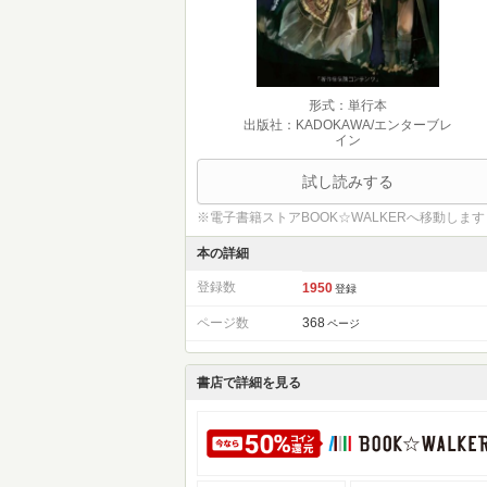
形式：単行本
出版社：KADOKAWA/エンターブレ
イン
試し読みする
※電子書籍ストアBOOK☆WALKERへ移動します
本の詳細
登録数
1950
登録
ページ数
368
ページ
書店で詳細を見る