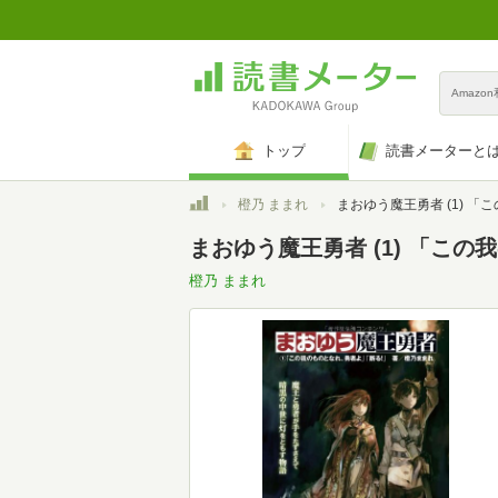
Amazo
トップ
読書メーターと
トップ
橙乃 ままれ
まおゆう魔王勇者 (1) 「この我のものとなれ、勇
まおゆう魔王勇者 (1) 「こ
橙乃 ままれ