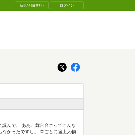
新規登録(無料)
ログイン
で読んで。 ああ、舞台台本ってこんな
もなかったですし。 章ごとに途上人物