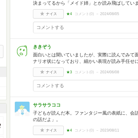
決まってるから「メイド姉」とか読み飛ばしてい
ナイス
★4
コメント(
0
)
2024/08/05
ききぞう
面白いとは聞いていましたが、実際に読んでみて面
ナリオ状になっており、細かい表現が読み手任せ
ナイス
★3
コメント(
0
)
2024/06/08
サラサラココ
子どもが読んだ本。ファンタジー風の表紙に、会
の話だよ」。
ナイス
★4
コメント(
0
)
2023/08/11