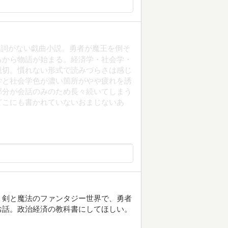
名詞がない戯曲小説。勇者が魔王を倒そ
ろから物語が始まる。経済学・社会学・
親切。慣れない形式で読みづらさは感じ
学と社会学色が濃い箇所がやや疲れを誘
部分が会話のみのため長々続いてしまう
どこにも書かれていないおまじないあ
。剣と魔法のファンタジー世界で、勇者
お話。政治経済の教科書にしてほしい。