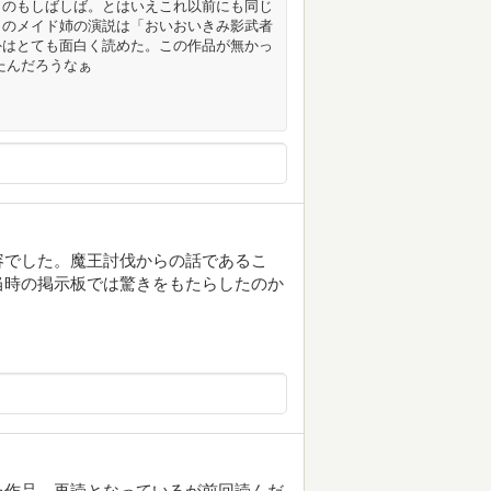
うのもしばしば。とはいえこれ以前にも同じ
トのメイド姉の演説は「おいおいきみ影武者
外はとても面白く読めた。この作品が無かっ
たんだろうなぁ
容でした。魔王討伐からの話であるこ
当時の掲示板では驚きをもたらしたのか
た作品。再読となっているが前回読んだ