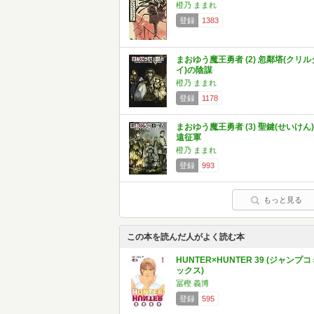
橙乃 ままれ
登録
1383
まおゆう魔王勇者 (2) 忽鄰塔(クリル
イ)の陰謀
橙乃 ままれ
登録
1178
まおゆう魔王勇者 (3) 聖鍵(せいけん)
遠征軍
橙乃 ままれ
登録
993
もっと見る
この本を読んだ人がよく読む本
HUNTER×HUNTER 39 (ジャンプコ
ックス)
冨樫 義博
登録
595