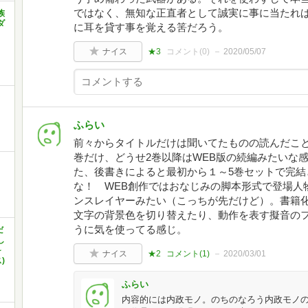
ではなく、無知な正直者として誠実に事に当たれ
族
ダ
に耳を貸す事を覚える筈だろう。
ナイス
★3
コメント(
0
)
2020/05/07
き
ふらい
前々からタイトルだけは聞いてたものの読んだこと
巻だけ、どうせ2巻以降はWEB版の続編みたいな
た、後書きによると最初から１～5巻セットで完結
な！ WEB創作ではおなじみの脚本形式で登場人
ンスレイヤーみたい（こっちが先だけど）。書籍
文字の背景色を切り替えたり、動作を表す擬音の
うに気を使ってる感じ。
だ
し
~
ナイス
★2
コメント(
1
)
2020/03/01
)
ふらい
内容的には内政モノ。のちのなろう内政モノ