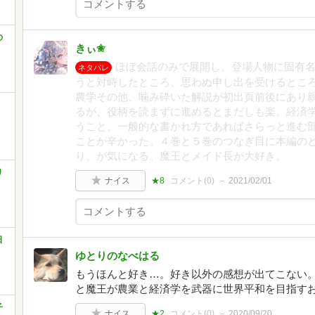
の
きぃ✬
ほぼ会話のみで展開し、登場人物に固有
ネタバレ
うと対峙したところ、思わぬ申し出を受けるとこ
農学その他、噛み砕いた解説が初出頁前後にあり
り
るが、役柄を読まずに進めるとまだしも楽。経済
うこと、一般的な書かれ方であればさらっと進む
ことが辛かった。４巻と５巻のつなぎ目に本編の
り、が気になる。魔王とメイド長が大好き。
り
ナイス
★8
コメント(
0
)
2021/02/01
日
ゆとりのなべはる
もうほんと好き…。好き以外の感想が出てこない
と魔王が農業と経済学を武器に世界平和を目指す
子
ナイス
★2
コメント(
0
)
2020/09/20