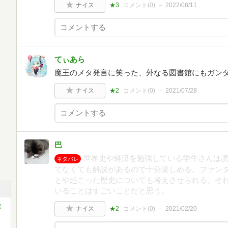
ナイス
★3
コメント(
0
)
2022/08/11
てぃあら
魔王のメタ発言に笑った、外なる図書館にもガン
ナイス
★2
コメント(
0
)
2021/07/28
巴
世界史や経済を勉強している学生さんは読
ネタバレ
てなくても解説があるので十分楽しめる。ファン
とや起こった歴史についても考えさせられる。そ
いることはすごいことだと思う。
ま
ナイス
★2
コメント(
0
)
2021/02/20