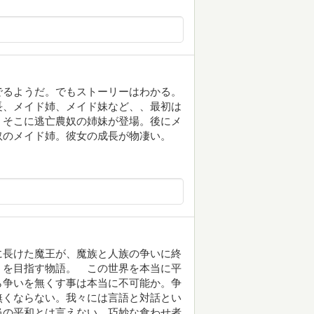
でるようだ。でもストーリーはわかる。
長、メイド姉、メイド妹など、、最初は
。そこに逃亡農奴の姉妹が登場。後にメ
奴のメイド姉。彼女の成長が物凄い。
に長けた魔王が、魔族と人族の争いに終
うを目指す物語。 この世界を本当に平
ら争いを無くす事は本当に不可能か。争
無くならない。我々には言語と対話とい
当の平和とは言えない。巧妙な食わせ者