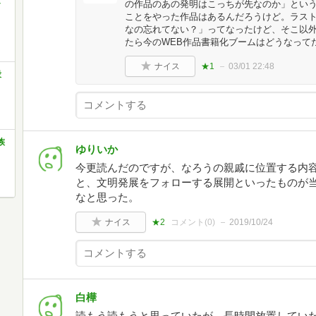
の作品のあの発明はこっちが先なのか」とい
ことをやった作品はあるんだろうけど。ラス
なの忘れてない？」ってなったけど、そこ以
たら今のWEB作品書籍化ブームはどうなって
ナイス
★1
03/01 22:48
殺
族
ゆりいか
今更読んだのですが、なろうの親戚に位置する内
と、文明発展をフォローする展開といったものが
なと思った。
ナイス
★2
コメント(
0
)
2019/10/24
白樺
読もう読もうと思っていたが、長時間放置してい