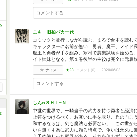
タ
こも 旧柏バカ一代
コミックと並行しながら読む。まるで台本を読む
キャラクターに名前が無い、勇者、魔王、メイド
魔王と勇者が手を組み、寒村で農業試験を始める
イド姉妹となる。第１巻後半の主役は完全に元農
ナイス
★23
コメント(
0
)
2020/06/03
しん∞ＳＨＩ−Ｎ
中世の世界で、一騎当千の武力を持つ勇者と経済
ミ
止符をつけるべく、お互いに手を取り、丘の向こ
和するならば、剣も魔法も必要ない。 この世か
いを無くす為に武力に頼る時点で、争いは永久に
う予め備わった武器がある。それを使わずして本