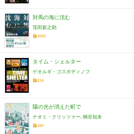
対馬の海に沈む
窪田新之助
3005
タイム・シェルター
ゲオルギ・ゴスポディノフ
214
陽の光が消えた町で
ナオミ・クリッツァー
桐谷知未
365