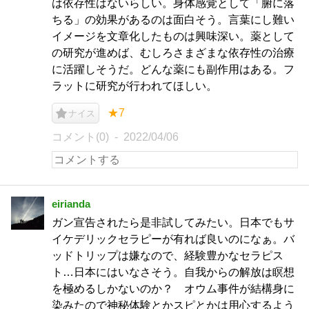
は依存性はないらしい。身体感覚として「腑に落
ちる」の効果があるのは面白そう。言葉にし難い
イメージを文章化したものは興味深い。薬として
の研究が進めば、むしろさまざまな依存性の治療
に活躍しそうだ。どんな薬にも副作用はある。フ
ラットに研究が行われてほしい。
★7
ナイス
コメント(0)
2022/04/06
eirianda
ガン宣告されたら是非試してみたい。日本でもサ
イケデリックセラピーが有れば良いのになぁ。バ
ッドトリップは嫌なので、経験豊かなセラピス
ト…日本にはいなさそう。自我からの解放は瞑想
を極めるしかないのか？ オウム事件が結構身に
染みたので神秘体験とかスピとかは用心するよう