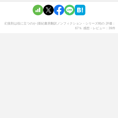
幻覚剤は役に立つのか (亜紀書房翻訳ノンフィクション・シリーズIII)
の
評価
67
％
感想・レビュー
39
件