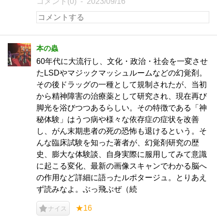
コメント(0)
2023/09/16
本の蟲
60年代に大流行し、文化・政治・社会を一変させ
たLSDやマジックマッシュルームなどの幻覚剤。
その後ドラッグの一種として規制されたが、当初
から精神障害の治療薬として研究され、現在再び
脚光を浴びつつあるらしい。その特徴である「神
秘体験」はうつ病や様々な依存症の症状を改善
し、がん末期患者の死の恐怖も退けるという。そ
んな臨床試験を知った著者が、幻覚剤研究の歴
史、膨大な体験談、自身実際に服用してみて意識
に起こる変化、最新の画像スキャンでわかる脳へ
の作用など詳細に語ったルポタージュ。とりあえ
ず読みなよ。ぶっ飛ぶぜ（続
★16
ナイス