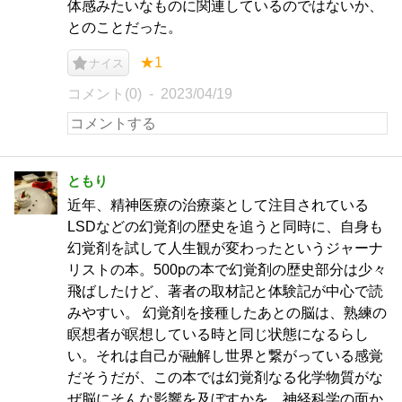
体感みたいなものに関連しているのではないか、
とのことだった。
★1
ナイス
コメント(0)
2023/04/19
ともり
近年、精神医療の治療薬として注目されている
LSDなどの幻覚剤の歴史を追うと同時に、自身も
幻覚剤を試して人生観が変わったというジャーナ
リストの本。500pの本で幻覚剤の歴史部分は少々
飛ばしたけど、著者の取材記と体験記が中心で読
みやすい。 幻覚剤を接種したあとの脳は、熟練の
瞑想者が瞑想している時と同じ状態になるらし
い。それは自己が融解し世界と繋がっている感覚
だそうだが、この本では幻覚剤なる化学物質がな
ぜ脳にそんな影響を及ぼすかを、神経科学の面か