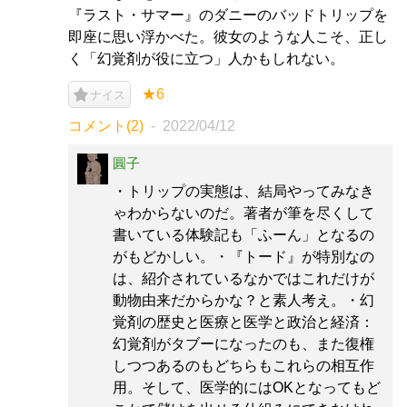
『ラスト・サマー』のダニーのバッドトリップを
即座に思い浮かべた。彼女のような人こそ、正し
く「幻覚剤が役に立つ」人かもしれない。
★6
ナイス
コメント(2)
2022/04/12
圓子
・トリップの実態は、結局やってみなき
ゃわからないのだ。著者が筆を尽くして
書いている体験記も「ふーん」となるの
がもどかしい。・『トード』が特別なの
は、紹介されているなかではこれだけが
動物由来だからかな？と素人考え。・幻
覚剤の歴史と医療と医学と政治と経済：
幻覚剤がタブーになったのも、また復権
しつつあるのもどちらもこれらの相互作
用。そして、医学的にはOKとなってもど