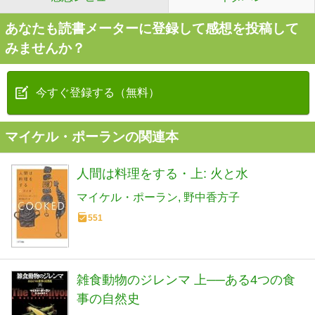
あなたも読書メーターに登録して感想を投稿して
みませんか？
今すぐ登録する（無料）
マイケル・ポーランの関連本
人間は料理をする・上: 火と水
マイケル・ポーラン
野中香方子
551
雑食動物のジレンマ 上──ある4つの食
事の自然史