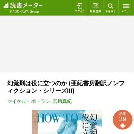
ログイン
新規登録
本を探
幻覚剤は役に立つのか (亜紀書房翻訳ノンフ
ィクション・シリーズIII)
マイケル・ポーラン
,
宮﨑真紀
感想
39