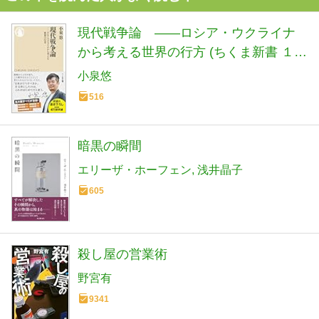
現代戦争論 ――ロシア・ウクライナ
から考える世界の行方 (ちくま新書 １９
００)
小泉悠
516
暗黒の瞬間
エリーザ・ホーフェン
浅井晶子
605
殺し屋の営業術
野宮有
9341