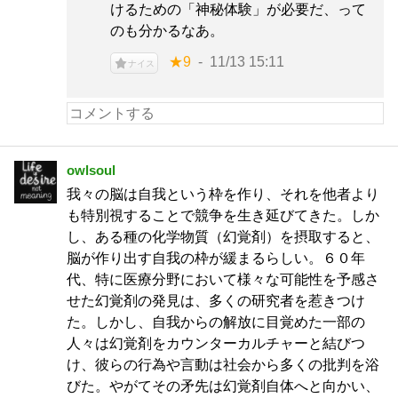
けるための「神秘体験」が必要だ、って
のも分かるなあ。
★9
11/13 15:11
ナイス
owlsoul
我々の脳は自我という枠を作り、それを他者より
も特別視することで競争を生き延びてきた。しか
し、ある種の化学物質（幻覚剤）を摂取すると、
脳が作り出す自我の枠が緩まるらしい。６０年
代、特に医療分野において様々な可能性を予感さ
せた幻覚剤の発見は、多くの研究者を惹きつけ
た。しかし、自我からの解放に目覚めた一部の
人々は幻覚剤をカウンターカルチャーと結びつ
け、彼らの行為や言動は社会から多くの批判を浴
びた。やがてその矛先は幻覚剤自体へと向かい、