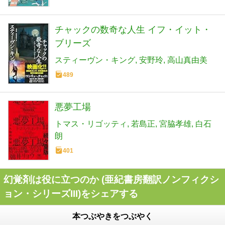
チャックの数奇な人生 イフ・イット・
ブリーズ
スティーヴン・キング
安野玲
高山真由美
489
悪夢工場
トマス・リゴッティ
若島正
宮脇孝雄
白石
朗
401
幻覚剤は役に立つのか (亜紀書房翻訳ノンフィクシ
ョン・シリーズIII)をシェアする
本つぶやきをつぶやく