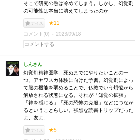
そこで研究の熱は冷めてしまう。しかし、幻覚剤
の可能性は本当に潰えてしまったのか
★11
ナイス
コメント(0)
2023/09/18
しんさん
幻覚剤精神医学。死ぬまでにやりたいことの一
つ、アヤワスカ体験に向けた予習。幻覚剤によっ
て脳の機能を弱めることで、仏教でいう煩悩から
解放される状態になる。それが「知覚の拡張」
「神を感じる」「死の恐怖の克服」などにつなが
るということらしい。強烈な読書トリップだった
よ、友よ。
★5
ナイス