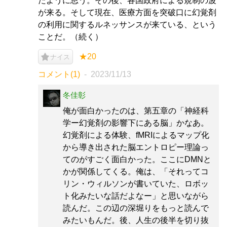
たように思う。その後、各国政府による規制の波
が来る。そして現在、医療方面を突破口に幻覚剤
の利用に関するルネッサンスが来ている、という
ことだ。（続く）
★20
ナイス
コメント(1)
2023/11/13
冬佳彰
俺が面白かったのは、第五章の「神経科
学ー幻覚剤の影響下にある脳」かなあ。
幻覚剤による体験、fMRIによるマップ化
から導き出された脳エントロピー理論っ
てのがすごく面白かった。ここにDMNと
かが関係してくる。俺は、「それってコ
リン・ウィルソンが書いていた、ロボッ
ト化みたいな話だよなー」と思いながら
読んだ。この辺の深堀りをもっと読んで
みたいもんだ。後、人生の後半を切り抜