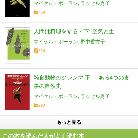
マイケル・ポーラン
ラッセル秀子
419
人間は料理をする・下: 空気と土
マイケル・ポーラン
野中香方子
310
雑食動物のジレンマ 下──ある4つの食
事の自然史
マイケル・ポーラン
ラッセル秀子
223
もっと見る
この本を読んだ人がよく読む本