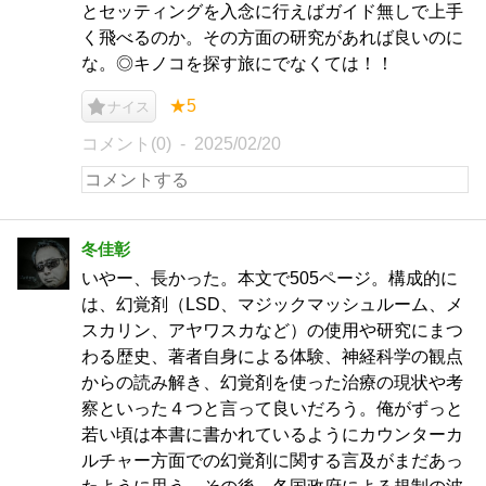
とセッティングを入念に行えばガイド無しで上手
く飛べるのか。その方面の研究があれば良いのに
な。◎キノコを探す旅にでなくては！！
★5
ナイス
コメント(0)
2025/02/20
冬佳彰
いやー、長かった。本文で505ページ。構成的に
は、幻覚剤（LSD、マジックマッシュルーム、メ
スカリン、アヤワスカなど）の使用や研究にまつ
わる歴史、著者自身による体験、神経科学の観点
からの読み解き、幻覚剤を使った治療の現状や考
察といった４つと言って良いだろう。俺がずっと
若い頃は本書に書かれているようにカウンターカ
ルチャー方面での幻覚剤に関する言及がまだあっ