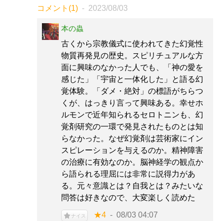
コメント(1)
2023/08/03
本の蟲
古くから宗教儀式に使われてきた幻覚性
物質再発見の歴史。スピリチュアルな方
面に興味のなかった人でも、「神の愛を
感じた」「宇宙と一体化した」と語る幻
覚体験。「ダメ・絶対」の標語がちらつ
くが、はっきり言って興味ある。幸せホ
ルモンで近年知られるセロトニンも、幻
覚剤研究の一環で発見されたものとは知
らなかった。なぜ幻覚剤は芸術家にイン
スピレーションを与えるのか。精神障害
の治療に有効なのか。脳神経学の観点か
ら語られる理屈には非常に説得力があ
る。元々意識とは？自我とは？みたいな
問答は好きなので、大変楽しく読めた
★4
08/03 04:07
ナイス