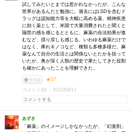
試してみたいとまでは惹かれなかったが、こんな
世界があるんだと勉強に。過去にはLSDを含むド
ラッグは認知能力等を大幅に高める薬、精神疾患
に効く薬として、米国で大量消費されたと聞くと
隔世の感を感じるとともに、麻薬の合法効果が進
むなど、揺り戻しも感じる。いわゆる麻薬だけで
はなく、痺れキノコなど、種類も多種多様だ。麻
薬なんて自分の生活とは関係ないとたかを括って
いたが、奥が深く人類の歴史で果たしてきた役割
も確かにあったことを理解できた。
★57
ナイス
コメント(0)
2022/04/12
あずき
「麻薬」のイメージしかなかったが、「幻覚剤」