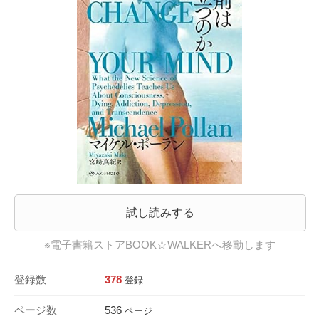
試し読みする
※電子書籍ストアBOOK☆WALKERへ移動します
登録数
378
登録
ページ数
536
ページ