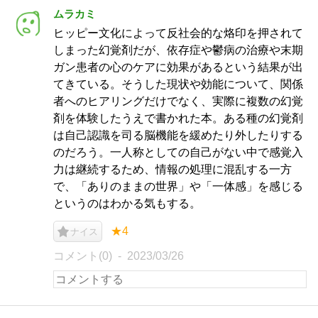
ムラカミ
ヒッピー文化によって反社会的な烙印を押されて
しまった幻覚剤だが、依存症や鬱病の治療や末期
ガン患者の心のケアに効果があるという結果が出
てきている。そうした現状や効能について、関係
者へのヒアリングだけでなく、実際に複数の幻覚
剤を体験したうえで書かれた本。ある種の幻覚剤
は自己認識を司る脳機能を緩めたり外したりする
のだろう。一人称としての自己がない中で感覚入
力は継続するため、情報の処理に混乱する一方
で、「ありのままの世界」や「一体感」を感じる
というのはわかる気もする。
★4
ナイス
コメント(0)
2023/03/26