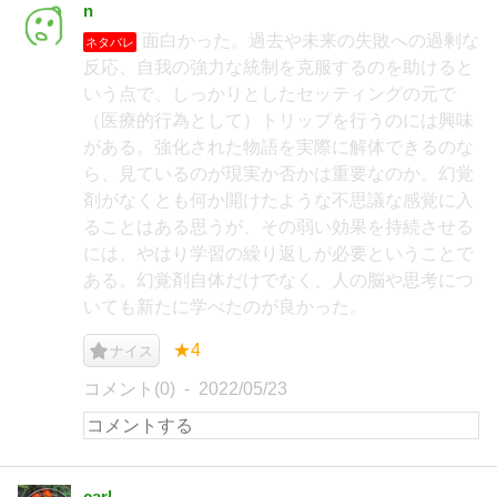
n
面白かった。過去や未来の失敗への過剰な
ネタバレ
反応、自我の強力な統制を克服するのを助けると
いう点で、しっかりとしたセッティングの元で
（医療的行為として）トリップを行うのには興味
がある。強化された物語を実際に解体できるのな
ら、見ているのが現実か否かは重要なのか。幻覚
剤がなくとも何か開けたような不思議な感覚に入
ることはある思うが、その弱い効果を持続させる
には、やはり学習の繰り返しが必要ということで
ある。幻覚剤自体だけでなく、人の脳や思考につ
いても新たに学べたのが良かった。
★4
ナイス
コメント(0)
2022/05/23
carl