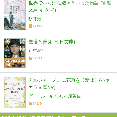
世界でいちばん透きとおった物語 (新潮
文庫 す 31-2)
杉井光
29954
傲慢と善良 (朝日文庫)
辻村深月
42533
アルジャーノンに花束を〔新版〕(ハヤ
カワ文庫NV)
ダニエル・キイス
小尾芙佐
24139