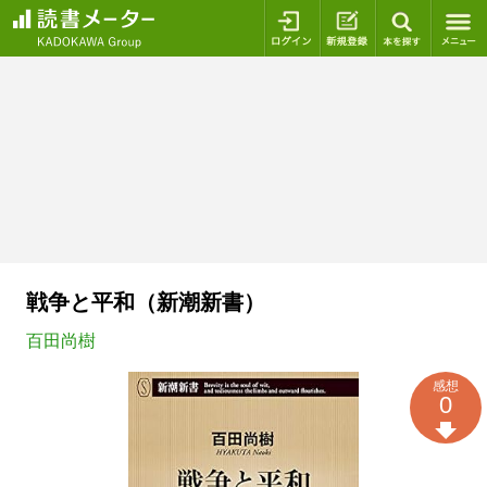
ログイン
新規登録
本を探
戦争と平和（新潮新書）
百田尚樹
感想
0