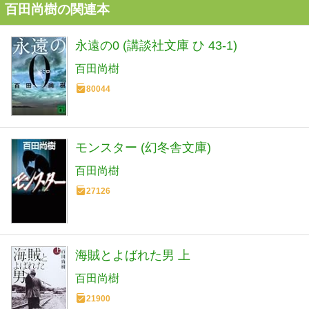
百田尚樹の関連本
永遠の0 (講談社文庫 ひ 43-1)
百田尚樹
80044
モンスター (幻冬舎文庫)
百田尚樹
27126
海賊とよばれた男 上
百田尚樹
21900