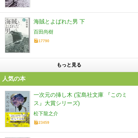
海賊とよばれた男 下
百田尚樹
17790
もっと見る
人気の本
一次元の挿し木 (宝島社文庫 『このミ
ス』大賞シリーズ)
松下龍之介
23459