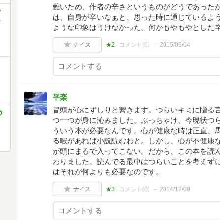
難いため、作者の辛さというものがどうであった
ノ
は、自身が辛いなぁと、思った時に通じているよ
冬
ような印象はうけなかった。何かもやもやとした
ナイス
★2
コメント(
0
)
2015/09/04
平楽
冒頭が心にずしりと響きます。つらいキミに贈る
う
つ一つが身に沁みました。ぶっちゃけ、今現状つ
ういう本が必要なんです。心が健康な時は正直、
る暇があれば小説読むわと。しかし、心が不健康
が頭にまるで入ってこない。だから、この本を読
わりました。読んでる最中はつらいことを考えず
はそれが何よりも必要なのです。
ナイス
★3
コメント(
0
)
2014/12/09