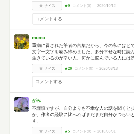
ナイス
★9
コメント(
0
)
2020/10/12
momo
重病に冒された筆者の言葉だから、今の私にはと
文字一文字を噛み締めました。多分幸せな時に読
生きているのが辛い人、何かに悩んでいる人には
ナイス
★29
コメント(
0
)
2020/03/13
がみ
不謹慎ですが、自分よりも不幸な人の話を聞くと
が、作者の経験に比べればまだまだ自分がつらい
す。
ナイス
★5
コメント(
0
)
2018/06/01