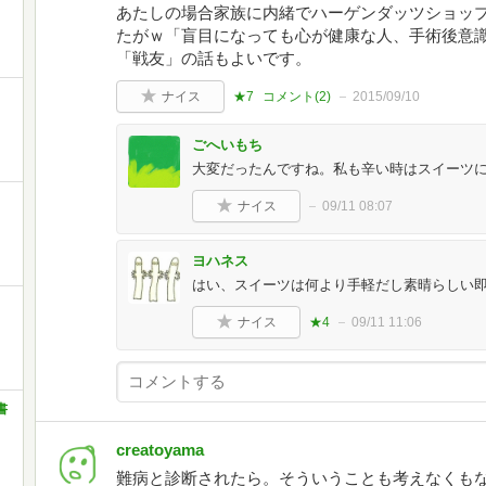
あたしの場合家族に内緒でハーゲンダッツショッ
たがｗ「盲目になっても心が健康な人、手術後意識
「戦友」の話もよいです。
ナイス
★7
コメント(
2
)
2015/09/10
ごへいもち
大変だったんですね。私も辛い時はスイーツ
ナイス
09/11 08:07
ヨハネス
はい、スイーツは何より手軽だし素晴らしい
ナイス
★4
09/11 11:06
書
creatoyama
難病と診断されたら。そういうことも考えなくも