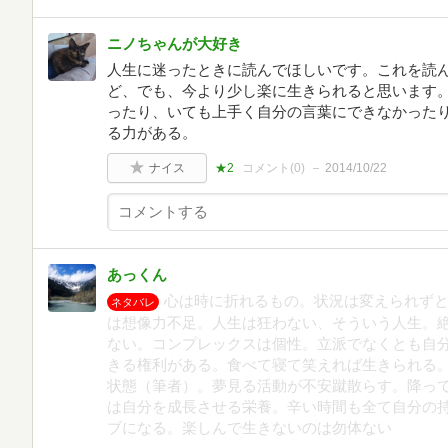
ニノちゃんが大好き
人生に迷ったときに読んでほしいです。これを読
ど、でも、今より少し楽に生きられると思います
ったり、いても上手く自分の言葉にできなかった
る力がある。
ナイス
★2
コメント(
0
)
2014/10/22
あっくん
心は時に折れるもの。状況は変えられず
ネタバレ
は想像力不足。人生は狂わない、そういう人生。
ない。コンプレックスは個性。立派でなくとも自
きる権利がある。食べて寝て笑えれば生きられる
状態（筆者）。夢見る活動が不安蹴散らす。降っ
は自分を成長させる栄養。辛い時間も全て自分の
ブになる。楽しんで生きないのは勿体ない