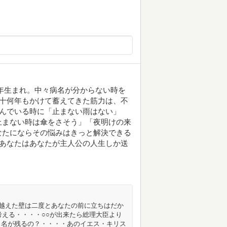
970年生まれ。中々病名が分からない時を
二十何年もかけて蓄えてきた筋力は、不
しんでいる時に「止まない雨はない」
止まない時は傘をさそう」「夜明けの来
なたにならその悩みはきっと解決できる
もあなたはあなたが主人公の人生しか送
て越えた壁は二度とあなたの前に立ちはだか
考える・・・・○○が出来たら総理大臣より
り名が残るの？・・・・あのイエス・キリス