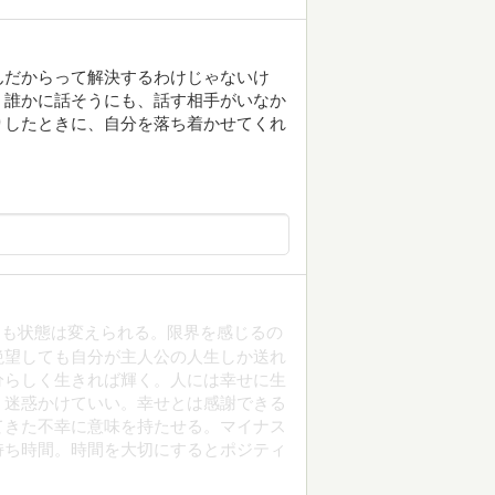
んだからって解決するわけじゃないけ
。誰かに話そうにも、話す相手がいなか
りしたときに、自分を落ち着かせてくれ
とも状態は変えられる。限界を感じるの
絶望しても自分が主人公の人生しか送れ
分らしく生きれば輝く。人には幸せに生
。迷惑かけていい。幸せとは感謝できる
てきた不幸に意味を持たせる。マイナス
持ち時間。時間を大切にするとポジティ