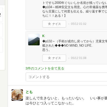
トですら2000年ぐらいしか名前が残ってい
◆p104～精神安定文を用意。心の常備薬を携
なら言葉にして何度も伝える。繰り返す事で
ちに！！ある！】
ナイス
05/12 01:02
K
◆p132～（手術が成功し戻ってから）児童
載された◆◆◆NO MIND, NO LIF
思う。
ナイス
05/12 01:08
3件のコメントを全て見る
とも
楽しんで生きないと、もったいない。 いい事が
は今ひとつ入ってこなかった。