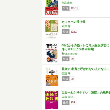
宮島未奈
登録
12713
カフェーの帰り道
嶋津 輝
登録
6252
40代からの筋トレこそ人生を成功に
導く (PHPビジネス新書)
Testosterone
登録
99
長老力 老害と呼ばれない人になる！
齋藤 孝
登録
20
世界一わかりやすい「速読」の教科
斉藤 英治
登録
959