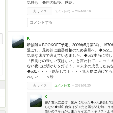
気持ち、発想の転換。感謝。
ナイス
コメント(
0
)
2024/01/19
K
断捨離＝BOOKOFF予定。2009年5月第3刷。1
過ごし、最終的に臓器移植のため豪州へ。◆p22
気味な速度で衰えていきました。◆p27本当に苦
「夜明けの来ない夜はない」と言われて……⇒「
ない夜には明かりを灯そう」⇒未来の成長したあ
◆p31・・・・絶望しても・・・無人島に逃げて
れない ＜続
ナイス
コメント(
3
)
2023/01/25
K
書き友人に送信→励みになった◆p66成長し
らない◆p101自分はダメだと落ち込む時こう
偉いの？それが出来たらイエス・キリストよ