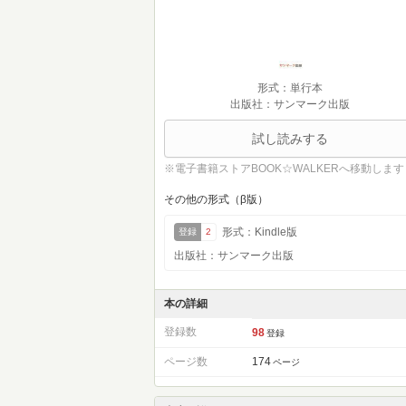
形式：単行本
出版社：サンマーク出版
試し読みする
※電子書籍ストアBOOK☆WALKERへ移動します
その他の形式（β版）
形式：Kindle版
登録
2
出版社：サンマーク出版
本の詳細
登録数
98
登録
ページ数
174
ページ