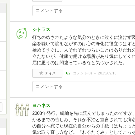
シトラス
打ちのめされたような気分のときに泣くに泣けず
楽を聴いて涙をながすのは心の浄化に役立つはず
始めてすぐに、人それぞれつらいことはありだれ
立たないが、健康で働ける場所があり気にしてく
屈に思うのは間違っているなと気づかされた。
ナイス
★2
コメント(
0
)
2015/09/13
ヨハネス
2008年発行。続編を先に読んでしまったのです
かるまでの苦しみ、それが不治と宣言されても病
の自分へ宛てた現在の自分からの手紙（はちょっ
気の取り直し方など。「わるだくみ」としてこっ