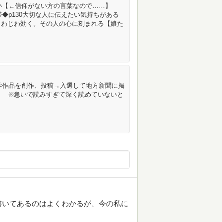
ない【←信仰がない方の言葉なので……】
帯◆p130大切な人に伝えたい気持ちがある
じわじわ効く。その人の心に刻まれる【娘た
文学作品を創作、投稿→入選して地方新聞に掲
E. ※急いで読みすぎて深く読めていないと
書いてあるのはよくわかるが、今の私に