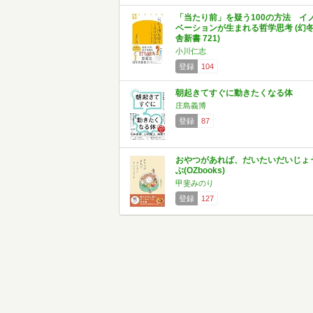
「当たり前」を疑う100の方法 イ
ベーションが生まれる哲学思考 (幻
舎新書 721)
小川仁志
登録
104
朝起きてすぐに動きたくなる体
庄島義博
登録
87
おやつがあれば、だいたいだいじょ
ぶ(OZbooks)
甲斐みのり
登録
127