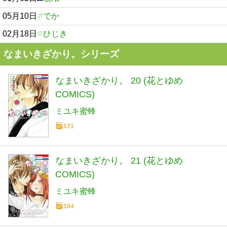
05月10日
でか
02月18日
ひじき
なまいきざかり。シリーズ
なまいきざかり。 20 (花とゆめ
COMICS)
ミユキ蜜蜂
171
なまいきざかり。 21 (花とゆめ
COMICS)
ミユキ蜜蜂
184