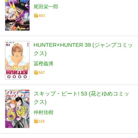
尾田栄一郎
403
HUNTER×HUNTER 39 (ジャンプコミッ
クス)
冨樫義博
587
スキップ・ビート! 53 (花とゆめコミッ
クス)
仲村佳樹
119