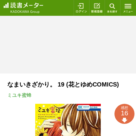
ログイン
新規登録
本を探
なまいきざかり。 19 (花とゆめCOMICS)
ミユキ蜜蜂
感想
16