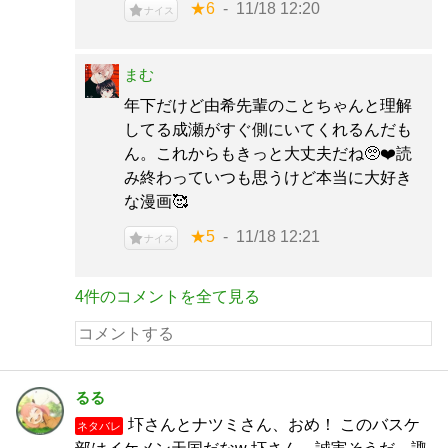
★6
11/18 12:20
ナイス
まむ
年下だけど由希先輩のことちゃんと理解
してる成瀬がすぐ側にいてくれるんだも
ん。これからもきっと大丈夫だね🥺❤️読
み終わっていつも思うけど本当に大好き
な漫画🥰
★5
11/18 12:21
ナイス
4件のコメントを全て見る
るる
圷さんとナツミさん、おめ！ このバスケ
ネタバレ