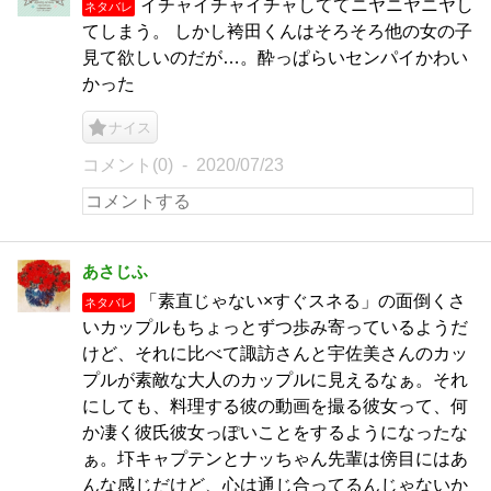
イチャイチャイチャしててニヤニヤニヤし
ネタバレ
てしまう。 しかし袴田くんはそろそろ他の女の子
見て欲しいのだが…。酔っぱらいセンパイかわい
かった
ナイス
コメント(0)
2020/07/23
あさじふ
「素直じゃない×すぐスネる」の面倒くさ
ネタバレ
いカップルもちょっとずつ歩み寄っているようだ
けど、それに比べて諏訪さんと宇佐美さんのカッ
プルが素敵な大人のカップルに見えるなぁ。それ
にしても、料理する彼の動画を撮る彼女って、何
か凄く彼氏彼女っぽいことをするようになったな
ぁ。圷キャプテンとナッちゃん先輩は傍目にはあ
んな感じだけど、心は通じ合ってるんじゃないか