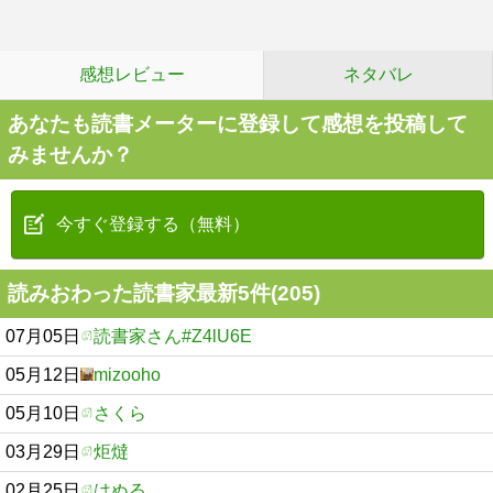
感想レビュー
ネタバレ
あなたも読書メーターに登録して感想を投稿して
みませんか？
今すぐ登録する（無料）
読みおわった読書家最新5件(205)
07月05日
読書家さん#Z4lU6E
05月12日
mizooho
05月10日
さくら
03月29日
炬燵
02月25日
はぬる