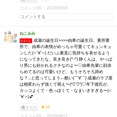
コメント(0)
2020/08/19
ねこみみ
成瀬の誕生日>>>>由希の誕生日。要所要
ネタバレ
所で、由希の表情がめっちゃ可愛くてキュンキュ
ンした(∩´∀`∩) だいぶ素直に気持ちを表せるよう
になってきたな。良き良き(^-^) 静くんは、やっぱ
り男にも好かれるクチなのよ〜♡由希先輩に顔赤
らめてるのは可愛いけど、もうそろそろ諦め
な？...と思ってしまう←酷い(￣∀￣) 成瀬のラブ度
は相変わらず強くて萌え〜(*ฅ́˘ฅ̀*)♡年下彼氏が、
カッコよくて・色っぽくて・なまいきすぎる〜(∩
´∀`∩)💕
★18
ナイス
コメント(0)
2020/08/12