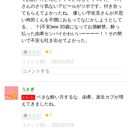
さんのさり気ないアピールがツボです。付き合っ
てもらえてよかったね。 優しい宇佐見さんが片思
い袴田くんを不憫におもってなにかしようとして
る、、？(不安)ww 20歳になってお酒解禁。酔っ
払った由希センパイかわいいーーーー！！その勢
いで不安も吐き出せてよかった。
★2
ナイス
コメント(0)
2021/12/12
うさぎ
ベタな酔い方するな、由希。派生カプが増
ネタバレ
えてきましたね。
★3
ナイス
コメント(0)
2021/07/19