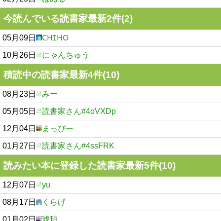
今読んでいる読書家最新2件(2)
05月09日
𐊢𐋏𐊦𐋏𐊫
10月26日
にゃんちゅう
積読中の読書家最新4件(10)
08月23日
みー
05月05日
読書家さん#4oVXDp
12月04日
まっぴー
01月27日
読書家さん#4ssFRK
読みたい本に登録した読書家最新5件(10)
12月07日
yu
08月17日
くらげ
01月02日
琥珀