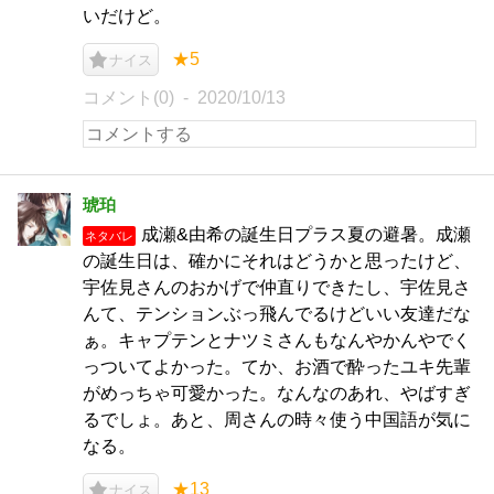
いだけど。
★5
ナイス
コメント(0)
2020/10/13
琥珀
成瀬&由希の誕生日プラス夏の避暑。成瀬
ネタバレ
の誕生日は、確かにそれはどうかと思ったけど、
宇佐見さんのおかげで仲直りできたし、宇佐見さ
んて、テンションぶっ飛んでるけどいい友達だな
ぁ。キャプテンとナツミさんもなんやかんやでく
っついてよかった。てか、お酒で酔ったユキ先輩
がめっちゃ可愛かった。なんなのあれ、やばすぎ
るでしょ。あと、周さんの時々使う中国語が気に
なる。
★13
ナイス