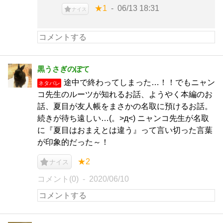
★1
06/13 18:31
ナイス
黒うさぎのぽて
途中で終わってしまった…！！でもニャン
ネタバレ
コ先生のルーツが知れるお話、ようやく本編のお
話、夏目が友人帳をまさかの名取に預けるお話。
続きが待ち遠しい…(。>д<) ニャンコ先生が名取
に『夏目はおまえとは違う』って言い切った言葉
が印象的だった～！
★2
ナイス
コメント(0)
2020/06/10