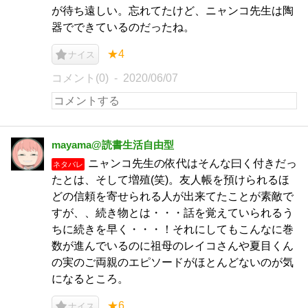
が待ち遠しい。忘れてたけど、ニャンコ先生は陶
器でできているのだったね。
★4
ナイス
コメント(0)
2020/06/07
mayama@読書生活自由型
ニャンコ先生の依代はそんな曰く付きだっ
ネタバレ
たとは、そして増殖(笑)。友人帳を預けられるほ
どの信頼を寄せられる人が出来てたことが素敵で
すが、、続き物とは・・・話を覚えていられるう
ちに続きを早く・・・！それにしてもこんなに巻
数が進んでいるのに祖母のレイコさんや夏目くん
の実のご両親のエピソードがほとんどないのが気
になるところ。
★6
ナイス