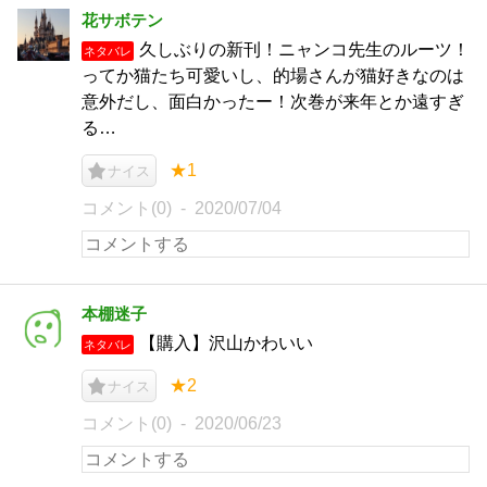
花サボテン
久しぶりの新刊！ニャンコ先生のルーツ！
ネタバレ
ってか猫たち可愛いし、的場さんが猫好きなのは
意外だし、面白かったー！次巻が来年とか遠すぎ
る…
★1
ナイス
コメント(0)
2020/07/04
本棚迷子
【購入】沢山かわいい
ネタバレ
★2
ナイス
コメント(0)
2020/06/23