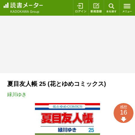
ログイン
新規登録
本を探
夏目友人帳 25 (花とゆめコミックス)
緑川ゆき
感想
16