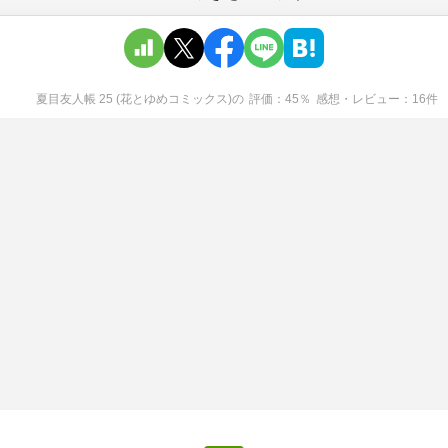
夏目友人帳 25 (花とゆめコミックス)
の
評価
45
％
感想・レビュー
16
件