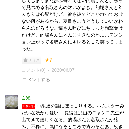
してしまうまだ歩み寄れてない的場さんと、黙っ
て見つめる名取さんの対比がよき。的場さんと2
人きりは心配だけど、彼も彼でどこか放っておけ
ない所があるから、夏目もこうどうしていいかわ
らんのだろうな。猫さん呼びにちょっと衝撃受け
たけど、的場さんにゃんこすきなのか……テンシ
ョン上がって名取さんにキレるところ笑ってしま
った。
★7
ナイス
コメント(0)
2020/06/07
白米
中級達の話にほっこりする。ハムスターみ
ネタバレ
たいな妖が可愛い。 長編は沢山のニャンコ先生が
出てきて嬉しくなる。的場さんと名取さんが絡
み、不穏に。気になるところで終わるなあ。続き