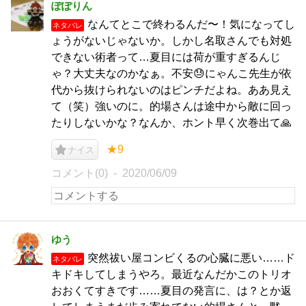
ぽぽりん
なんてとこで終わるんだ〜！気になってし
ネタバレ
ょうがないじゃないか。しかし名取さんでも対処
できない術者って…夏目には荷が重すぎるんじ
ゃ？大丈夫なのかなぁ。不安😓にゃんこ先生が依
代から抜けられないのはピンチだよね。ああ見え
て（笑）強いのに。的場さんは途中から敵に回っ
たりしないかな？なんか、ホント早く次巻出て🙏
★9
ナイス
コメント(0)
2020/06/09
ゆう
突然祓い屋コンビくるの心臓に悪い……ド
ネタバレ
キドキしてしまうやろ。最近なんだかこのトリオ
おおくてすきです……夏目の発言に、は？とか返