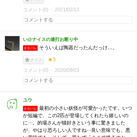
コメント(0)
2021/02/13
い@ナイスの連打お断り中
そういえば陶器だったんだっけ…。
ネタバレ
★3
ナイス
コメント(0)
2020/09/03
ユウ
最初の小さい妖怪が可愛かったです。いつ
ネタバレ
か短編で、この2匹が登場してくれたら嬉しいの
に···。的場さんが猫好きという事に驚きました
が、やはり恐ろしい人ですね···良い意味でも、悪