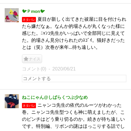
🐦Ｐmon🐦
夏目が新しく出てきた祓屋に目を付けられ
ネタバレ
たら嫌だなぁ。なんか的場さんが丸くなった様に
感じた。ﾆｬﾝｺ先生がいっぱいで全部同じに見えて
た。的場さん見分けられたのｽｺﾞｲ。猫好きだった
とは（笑）次巻が来年...待ち遠しい。
ナイス
コメント(0)
2020/06/21
ねこにゃん@しばらくつぶ少なめ
ニャンコ先生の依代のルーツがわかった
ネタバレ
巻。ニャンコ先生型つくも神に萌えましたが、こ
のピンチはどう乗り切るのか。続きが待ち遠しい
です。特別編、リボンの謎はほっこりする話でし