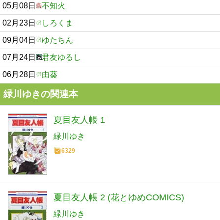
05月08日
不知火
02月23日
しろくま
09月04日
ゆたちん
07月24日
君友ゆるし
06月28日
由葵
緑川ゆきの関連本
夏目友人帳 1
緑川ゆき
6329
夏目友人帳 2 (花とゆめCOMICS)
緑川ゆき