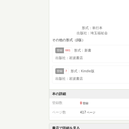
形式：単行本
出版社：埼玉福祉会
その他の形式（β版）
形式：新書
登録
681
出版社：岩波書店
形式：Kindle版
登録
7
出版社：岩波書店
本の詳細
登録数
0
登録
ページ数
417
ページ
書店で詳細を見る