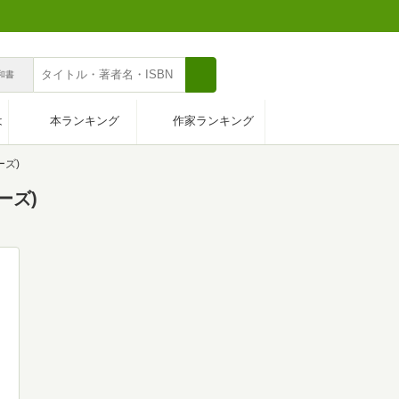
n和書
は
本ランキング
作家ランキング
ーズ)
ーズ)
感想・レビュー
0
全て表示
ネタバレ
感想・レビューがありませ