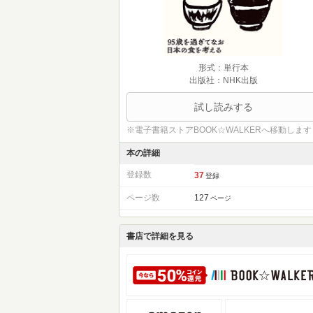
形式：単行本
出版社：NHK出版
試し読みする
※電子書籍ストアBOOK☆WALKERへ移動します
本の詳細
登録数
37
登録
ページ数
127
ページ
書店で詳細を見る