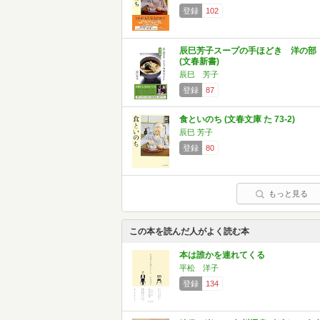
登録
102
辰巳芳子スープの手ほどき 洋の部
(文春新書)
辰巳 芳子
登録
87
食といのち (文春文庫 た 73-2)
辰巳 芳子
登録
80
もっと見る
この本を読んだ人がよく読む本
本は誰かを連れてくる
平松 洋子
登録
134