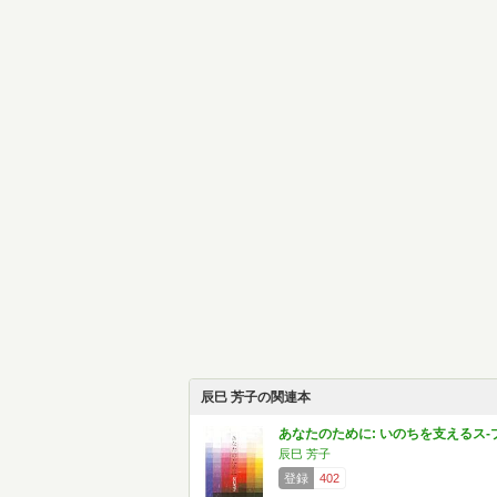
辰巳 芳子の関連本
あなたのために: いのちを支えるス-
辰巳 芳子
登録
402