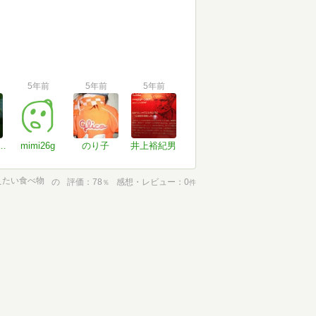
5年前
5年前
5年前
ce of Scotch
mimi26g
のり子
井上裕紀男
えたい食べ物
の
評価
78
感想・レビュー
0
％
件