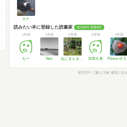
カナ
読みたい本に登録した読書家
全13件中 新着8件
1年前
1年前
2年前
2年前
4年前
ちー
Non
ねこまんまさんさん
宮田久美
Prin
辰巳芳子 ご飯と汁物: 後世に伝