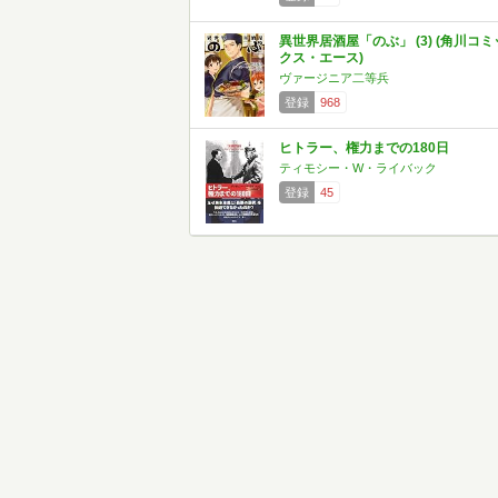
異世界居酒屋「のぶ」 (3) (角川コミ
クス・エース)
ヴァージニア二等兵
登録
968
ヒトラー、権力までの180日
ティモシー・W・ライバック
登録
45