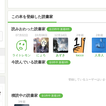
この本を登録した読書家
読みおわった読書家
全23件中 新着8件
07月02日
03月08日
12月14日
2年前
2年前
ライトレモン
にょろ
あずき
tocco
人非人
今読んでいる読書家
全0件中 新着0件
登録しているユーザーはいま
積読中の読書家
全1件中 新着1件
3年前