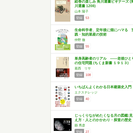
絵巻の楽しみ 角川選書ビギナーズ (
川選書 1208)
山本 陽子
登録
53
生命科学者、定年後に畑にハマる 
践・知的菜産の技術
仲野 徹
登録
55
単身高齢者のリアル ――老後ひと
の住宅問題 (ちくま新書 １９１３)
葛西 リサ
登録
108
いちばんよくわかる日本建築史入門
エクスナレッジ
登録
40
じっくりながめたくなる月の図鑑:見
え方・人とのかかわり・探査の歴史
縣 秀彦
登録
27