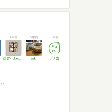
4年前
5年前
5年前
碧雲- lukeminen
wiki
ツナ吉
せん