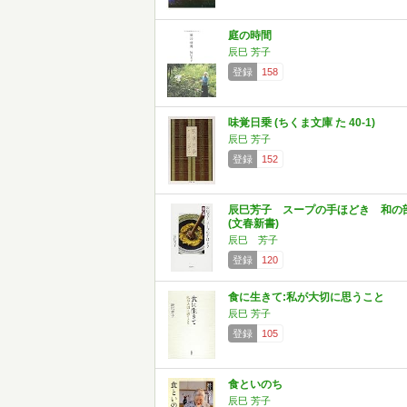
庭の時間
辰巳 芳子
登録
158
味覚日乗 (ちくま文庫 た 40-1)
辰巳 芳子
登録
152
辰巳芳子 スープの手ほどき 和の
(文春新書)
辰巳 芳子
登録
120
食に生きて:私が大切に思うこと
辰巳 芳子
登録
105
食といのち
辰巳 芳子