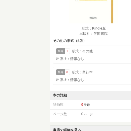
形式：Kindle版
出版社：笠間書院
その他の形式（β版）
形式：その他
登録
1
出版社：情報なし
形式：単行本
登録
0
出版社：情報なし
本の詳細
登録数
0
登録
ページ数
0
ページ
書店で詳細を見る