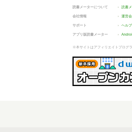
読書メーターについて
読書メ
会社情報
運営会
サポート
ヘルプ
アプリ版読書メーター
Andr
※本サイトはアフィリエイトプログ