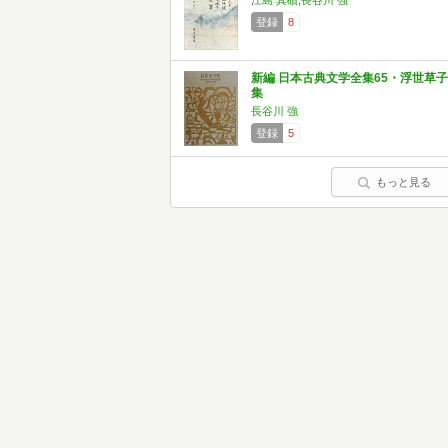
江島 其磧,長谷川 強
登録
8
新編 日本古典文学全集65・浮世草子
集
長谷川 強
登録
5
もっと見る