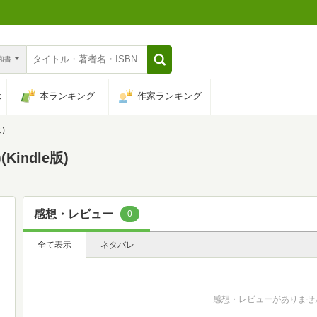
n和書
は
本ランキング
作家ランキング
)
indle版)
感想・レビュー
0
全て表示
ネタバレ
感想・レビューがありませ