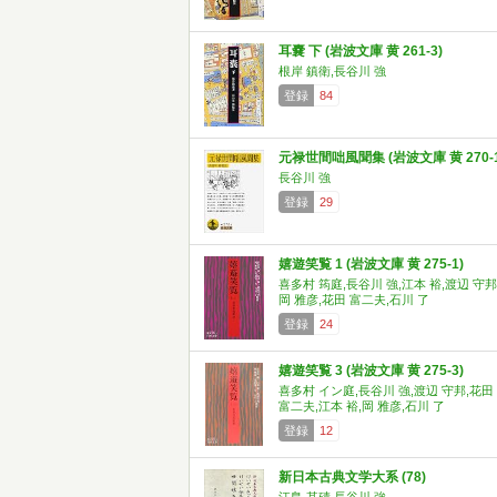
耳嚢 下 (岩波文庫 黄 261-3)
根岸 鎮衛,長谷川 強
登録
84
元禄世間咄風聞集 (岩波文庫 黄 270-1
長谷川 強
登録
29
嬉遊笑覧 1 (岩波文庫 黄 275-1)
喜多村 筠庭,長谷川 強,江本 裕,渡辺 守邦
岡 雅彦,花田 富二夫,石川 了
登録
24
嬉遊笑覧 3 (岩波文庫 黄 275-3)
喜多村 イン庭,長谷川 強,渡辺 守邦,花田
富二夫,江本 裕,岡 雅彦,石川 了
登録
12
新日本古典文学大系 (78)