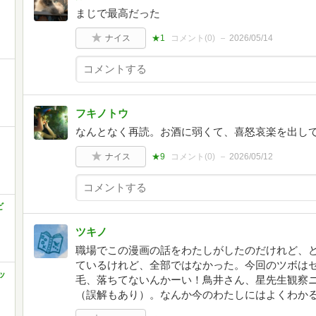
まじで最高だった
ナイス
★1
コメント(
0
)
2026/05/14
フキノトウ
なんとなく再読。お酒に弱くて、喜怒哀楽を出し
ナイス
★9
コメント(
0
)
2026/05/12
ビ
ツキノ
職場でこの漫画の話をわたしがしたのだけれど、
ているけれど、全部ではなかった。今回のツボは
ッ
毛、落ちてないんかーい！鳥井さん、星先生観察
（誤解もあり）。なんか今のわたしにはよくわかるわ