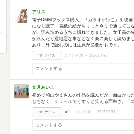
アリス
電子DMMブックス購入。『カラオケ行こ』を映画
になり読了。表紙の絵がちょっと今まで通ってこ
が、読み進めるうちに慣れてきました。女子高の
が絡んだり意地悪な事などなく楽に楽しく読めま
あり、外で読むのには注意が必要かもです。
ナイス
コメント(
0
)
2026/07/20
文月あいこ
初めて和山やまさんの作品を読んだが、面白かっ
じもなく、シュールでくすりと笑える面白さ。「
ナイス
★1
コメント(
0
)
2026/07/16