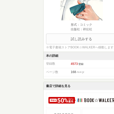
形式：コミック
出版社：祥伝社
試し読みする
※電子書籍ストアBOOK☆WALKERへ移動します
本の詳細
登録数
4573
登録
ページ数
168
ページ
書店で詳細を見る