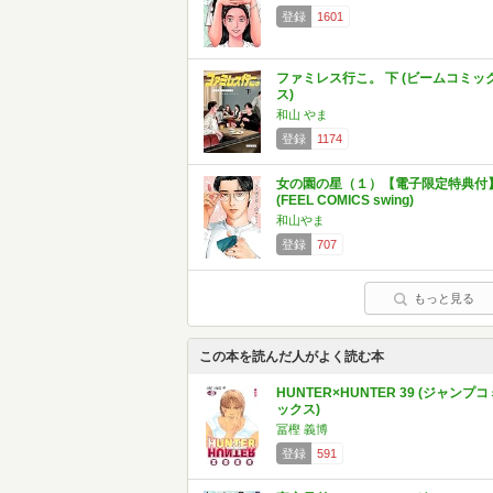
登録
1601
ファミレス行こ。 下 (ビームコミッ
ス)
和山 やま
登録
1174
女の園の星（１）【電子限定特典付
(FEEL COMICS swing)
和山やま
登録
707
もっと見る
この本を読んだ人がよく読む本
HUNTER×HUNTER 39 (ジャンプコ
ックス)
冨樫 義博
登録
591