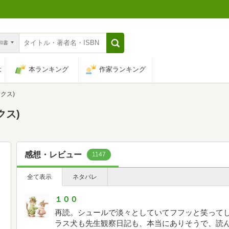
n和書
は
本ランキング
作家ランキング
クス)
クス)
感想・レビュー
1147
全て表示
ネタバレ
１００
再読。シュールで淡々としていてフフッと笑って
ラス犬も先生観察日記も、本当にありそうで、読