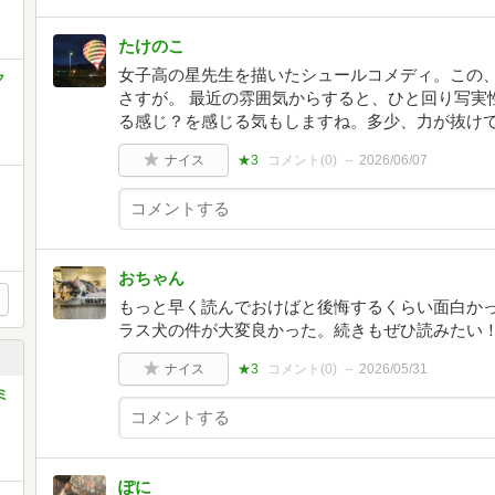
たけのこ
女子高の星先生を描いたシュールコメディ。この
ク
さすが。 最近の雰囲気からすると、ひと回り写実
る感じ？を感じる気もしますね。多少、力が抜け
ナイス
★3
コメント(
0
)
2026/06/07
】
おちゃん
もっと早く読んでおけばと後悔するくらい面白か
ラス犬の件が大変良かった。続きもぜひ読みたい
ナイス
★3
コメント(
0
)
2026/05/31
ミ
ぽに