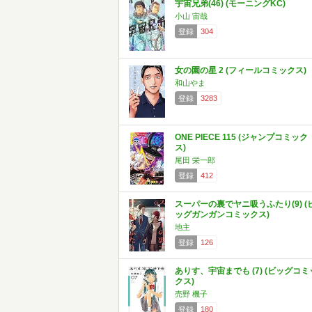
宇宙兄弟(46) (モーニングKC)
小山 宙哉
登録
304
女の園の星 2 (フィールコミックス)
和山やま
登録
3283
ONE PIECE 115 (ジャンプコミック
ス)
尾田 栄一郎
登録
412
スーパーの裏でヤニ吸うふたり(9) (
ッグガンガンコミックス)
地主
登録
126
ありす、宇宙までも (7) (ビッグコミ
クス)
売野 機子
登録
180