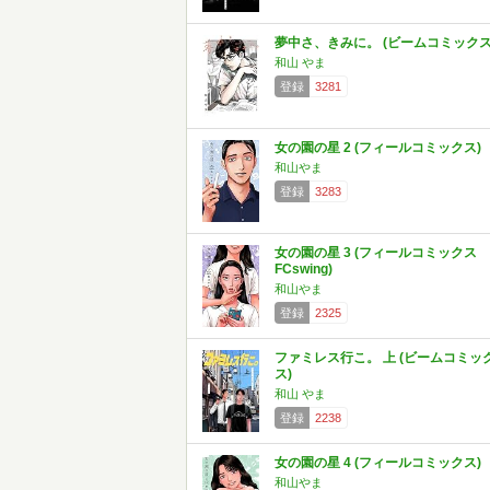
夢中さ、きみに。 (ビームコミックス
和山 やま
登録
3281
女の園の星 2 (フィールコミックス)
和山やま
登録
3283
女の園の星 3 (フィールコミックス
FCswing)
和山やま
登録
2325
ファミレス行こ。 上 (ビームコミッ
ス)
和山 やま
登録
2238
女の園の星 4 (フィールコミックス)
和山やま