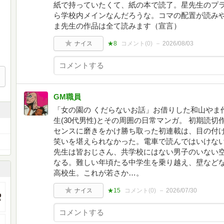
紙で持っていたくて、紙の本で読了。星先生のプ
ら学校内メインなんだろうな。コマの配置が読み
ま先生の作品は全て読みます（宣言）
ナイス
★8
コメント(
0
)
2026/08/03
GM職員
「女の園の くだらないお話」お借りした和山やま
生(30代男性)とその周囲の日常マンガ。 初期読
センスに磨きをかけ勝ち取った初連載は、目の付
笑いを堪えられなかった。電車で読んではいけない
先生は皆おじさん、共学校にはない男子のいない
なる。難しい年頃たる中学生を乗り越え、壁など
高校生。これが若さか…。
ナイス
★15
コメント(
0
)
2026/07/30