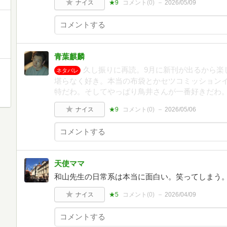
ナイス
★9
コメント(
0
)
2026/05/09
青葉麒麟
久し振りに再読。9月に新刊が出るから楽
ネタバレ
堪らなく好き。本当の布袋とかセツコミッション
特だわ。そしてやっぱり鳥井さんが一番好きだわ
ナイス
★9
コメント(
0
)
2026/05/06
天使ママ
和山先生の日常系は本当に面白い。笑ってしまう
ナイス
★5
コメント(
0
)
2026/04/09