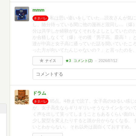
mmm
私は思い違いをしていた…読友さんが気
ネタバレ
し、随分待っている間に他の漫画と混同し…（爆
分は共学しか経験がなくそれをよしとしていたの
か合格しなくて（爆）その後「男子高、最高！」
達が中高と女子高に通っていた話を聞いていたこ
った方が向いてたんじゃないの？」と言ったのを
ナイス
★3
コメント(
2
)
2026/07/12
ドラム
85点。4巻まで読了。女子高のゆるい感じ
ネタバレ
が、女子高生ならギリギリいそうなラインをついて
く声を出して笑ってしまうこともあるくらい面白い
少し髪型を変えたりすると誰か分からなくなる。 
いとわからない。 それ以外は面白くておすすめ。