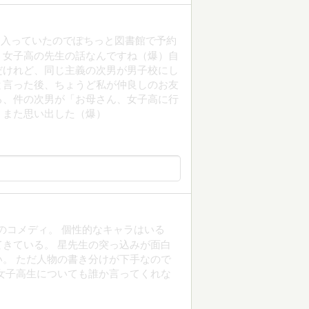
に入っていたのでぽちっと図書館で予約
）女子高の先生の話なんですね（爆）自
だけれど、同じ主義の次男が男子校にし
と言った後、ちょうど私が仲良しのお友
ろ、件の次男が「お母さん、女子高に行
、また思い出した（爆）
のコメディ。 個性的なキャラはいる
きている。 星先生の突っ込みが面白
。 ただ人物の書き分けが下手なので
女子高生についても誰か言ってくれな