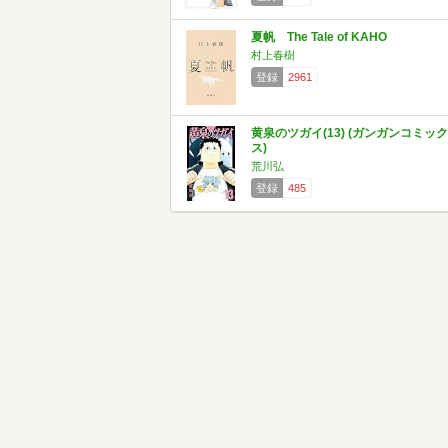
夏帆 The Tale of KAHO
村上春樹
登録
2961
黄泉のツガイ(13) (ガンガンコミック
ス)
荒川弘
登録
485