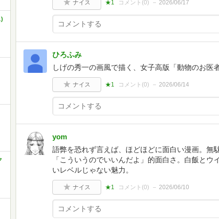
ナイス
★1
コメント(
0
)
2026/06/17
)
ひろふみ
しげの秀一の画風で描く、女子高版「動物のお医
ナイス
★1
コメント(
0
)
2026/06/14
yom
語弊を恐れず言えば、ほどほどに面白い漫画。無
「こういうのでいいんだよ」的面白さ。白飯とウ
ク
いレベルじゃない魅力。
ナイス
★1
コメント(
0
)
2026/06/10