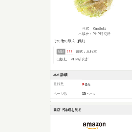
形式：Kindle版
出版社：PHP研究所
その他の形式（β版）
形式：単行本
登録
173
出版社：PHP研究所
本の詳細
登録数
0
登録
ページ数
35
ページ
書店で詳細を見る