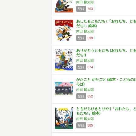
内田 麟太郎
登録
763
あしたもともだち (「おれたち、と
だち!」絵本)
内田 麟太郎
登録
699
ありがとうともだち (おれたち、と
だち!)
内田 麟太郎
登録
674
がたごと がたごと (絵本・こどもの
ろば)
内田 麟太郎
登録
652
ともだちひきとりや (「おれたち、
もだち!」絵本)
内田 麟太郎
登録
585