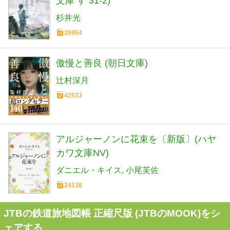
文庫 す 31-2)
杉井光
29954
傲慢と善良 (朝日文庫)
辻村深月
42533
アルジャーノンに花束を〔新版〕(ハヤ
カワ文庫NV)
ダニエル・キイス
小尾芙佐
24138
JTBの鉄道旅地図帳 正縮尺版 (JTBのMOOK)をシ
ェアする