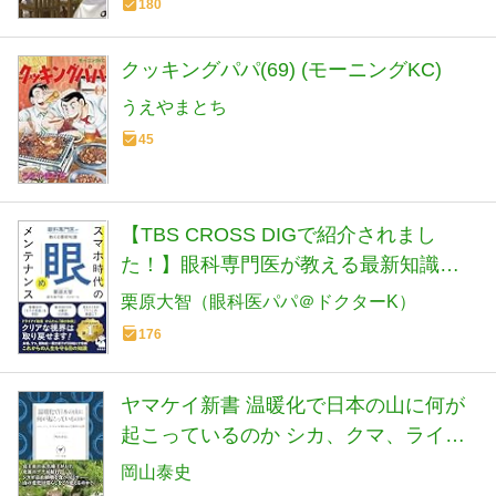
180
クッキングパパ(69) (モーニングKC)
うえやまとち
45
【TBS CROSS DIGで紹介されまし
た！】眼科専門医が教える最新知識
スマホ時代の「眼」メンテナンス
栗原大智（眼科医パパ＠ドクターK）
176
ヤマケイ新書 温暖化で日本の山に何が
起こっているのか シカ、クマ、ライチ
ョウが棲む山の生態系の危機
岡山泰史