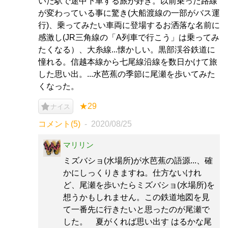
いた駅で途中下車する旅が好き。以前乗った路線
が変わっている事に驚き(大船渡線の一部がバス運
行)、乗ってみたい車両に登場するお洒落な名前に
感激し(JR三角線の「A列車で行こう」は乗ってみ
たくなる）、大糸線...懐かしい。黒部渓谷鉄道に
憧れる。信越本線から七尾線沿線を数日かけて旅
した思い出。...水芭蕉の季節に尾瀬を歩いてみた
くなった。
★29
ナイス
コメント(5)
2020/08/25
マリリン
ミズバショ(水場所)が水芭蕉の語源...、確
かにしっくりきますね。仕方ないけれ
ど、尾瀬を歩いたらミズバショ(水場所)を
想うかもしれません。この鉄道地図を見
て一番先に行きたいと思ったのが尾瀬で
した。 夏がくれば思い出す はるかな尾