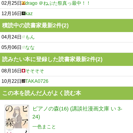
02月25日
drago ＠ねぶた祭真っ最中！！
12月16日
kaz
積読中の読書家最新2件(2)
04月24日
もん
05月06日
なな
読みたい本に登録した読書家最新2件(2)
08月16日
そそそそ
10月22日
TAKA0726
この本を読んだ人がよく読む本
ピアノの森(16) (講談社漫画文庫 い 3-
24)
一色まこと