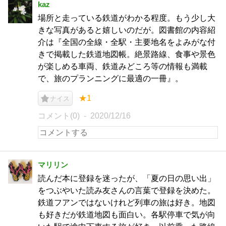
kaz
場所と走っている鉄道がわかる程度。もう少し大
きな写真があると嬉しいのだが。図書館の内容紹
介は『全国の全線・全駅・主要地名をよみがな付
きで掲載した鉄道地図帳。絶景路線、食事や景色
が楽しめる車両、鉄道みどころ等の情報も満載
で、旅のプランニングに最適の一冊』。
★1
ナイス
コメント(0)
2020/12/16
マリリン
読んだ本に登録を迷ったが、「夏の日の思い出」
をつぶやいた読み友さんの言葉で登録を決めた。
鉄道フアンではないけれど列車の旅は好き。地図
も好きだが鉄道地図も面白い。各駅停車で気が向