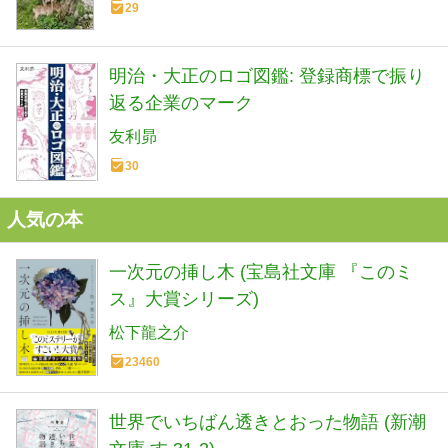
29
明治・大正のロゴ図鑑: 登録商標で振り
返る企業のマーク
友利昴
30
人気の本
一次元の挿し木 (宝島社文庫 『このミ
ス』大賞シリーズ)
松下龍之介
23460
世界でいちばん透きとおった物語 (新潮