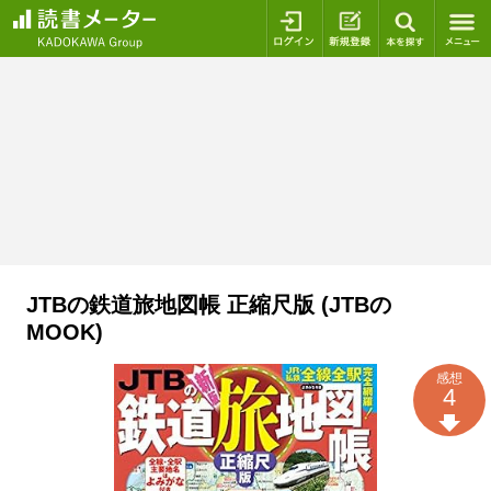
ログイン
新規登録
本を探
JTBの鉄道旅地図帳 正縮尺版 (JTBの
MOOK)
感想
4