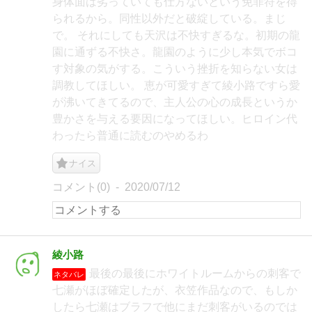
身体面は劣っていても仕方ないという免罪符を得
られるから。同性以外だと破綻している。まじ
で。 それにしても天沢は不快すぎるな。初期の龍
園に通ずる不快さ。龍園のように少し本気でボコ
す対象の気がする。こういう挫折を知らない女は
調教してほしい。 恵が可愛すぎて綾小路ですら愛
が沸いてきてるので、主人公の心の成長というか
豊かさを与える要因になってほしい。ヒロイン代
わったら普通に読むのやめるわ
ナイス
コメント(0)
2020/07/12
綾小路
最後の最後にホワイトルームからの刺客で
ネタバレ
七瀬がほぼ確定したが、衣笠作品なので、もしか
したら七瀬はブラフで他にまだ刺客がいるのでは