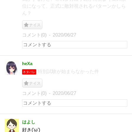
位になって、正式に敵対視されるパターンかしら
ん？
ナイス
コメント(0)
2020/06/27
heXa
特別試験が始まらなかった件
ネタバレ
ナイス
コメント(0)
2020/06/27
はよし
好き('ω')