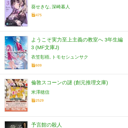
葵せきな
深崎暮人
475
ようこそ実力至上主義の教室へ 3年生編
3 (MF文庫J)
衣笠彰梧
トモセシュンサク
609
倫敦スコーンの謎 (創元推理文庫)
米澤穂信
2529
予言館の殺人