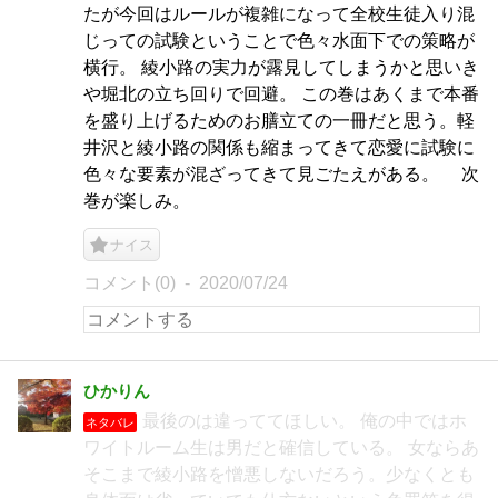
たが今回はルールが複雑になって全校生徒入り混
じっての試験ということで色々水面下での策略が
横行。 綾小路の実力が露見してしまうかと思いき
や堀北の立ち回りで回避。 この巻はあくまで本番
を盛り上げるためのお膳立ての一冊だと思う。軽
井沢と綾小路の関係も縮まってきて恋愛に試験に
色々な要素が混ざってきて見ごたえがある。 次
巻が楽しみ。
ナイス
コメント(0)
2020/07/24
ひかりん
最後のは違っててほしい。 俺の中ではホ
ネタバレ
ワイトルーム生は男だと確信している。 女ならあ
そこまで綾小路を憎悪しないだろう。少なくとも