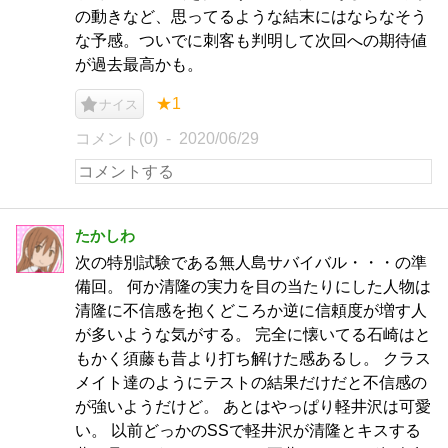
の動きなど、思ってるような結末にはならなそう
な予感。ついでに刺客も判明して次回への期待値
が過去最高かも。
★1
ナイス
コメント(0)
2020/06/29
たかしわ
次の特別試験である無人島サバイバル・・・の準
備回。 何か清隆の実力を目の当たりにした人物は
清隆に不信感を抱くどころか逆に信頼度が増す人
が多いような気がする。 完全に懐いてる石崎はと
もかく須藤も昔より打ち解けた感あるし。 クラス
メイト達のようにテストの結果だけだと不信感の
が強いようだけど。 あとはやっぱり軽井沢は可愛
い。 以前どっかのSSで軽井沢が清隆とキスする