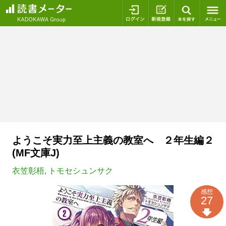
ログイン
新規登録
本を探
ようこそ実力至上主義の教室へ ２年生編２
(MF文庫J)
衣笠彰梧
,
トモセシュンサク
感想
27