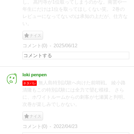
し。 高円寺が1位取ってしまうのかな。南雲や一
年生にだけは1位を取ってほしくない笑。 2巻の
レビューになってないのは承知の上だが、仕方な
い。
ナイス
コメント(0)
2025/06/12
loki penpen
無人島特別試験へ向けた前哨戦。 綾小路
ネタバレ
清隆もこの特別試験には全力で望む模様。 さら
に、ホワイトルームからの刺客が七瀬翼と判明。
次巻が楽しみでしかない。
ナイス
コメント(0)
2022/04/23