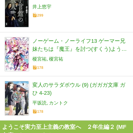
井上悠宇
299
ノーゲーム・ノーライフ13 ゲーマー兄
妹たちは『魔王』を討つ(すくう)ようで
す (MF文庫J)
榎宮祐
榎宮祐
178
変人のサラダボウル (9) (ガガガ文庫 ガ
ひ 4-23)
平坂読
カントク
178
ようこそ実力至上主義の教室へ ２年生編２ (MF