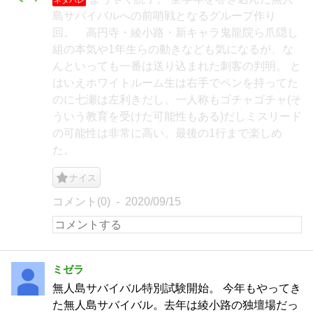
島サバイバルへの前哨戦となるグループ作り
回。 高円寺・綾小路・新キャラ鬼龍院ら爪隠し
組の本気や1年生らの動きなども気になるが、な
んといっても一番は送り込まれた刺客の判明。 と
はいえホワイトルーム生は右手でペンを持ってた
のに七瀬は左利きだし、一人称もゴチャゴチャ(そ
ういう教育を受けた可能性もある)だしミスリード
の可能性は非常に高い。最後の1行まで楽しめ
た。
ナイス
コメント(0)
2020/09/15
ミゼラ
無人島サバイバル特別試験開始。 今年もやってき
た無人島サバイバル。去年は綾小路の独壇場だっ