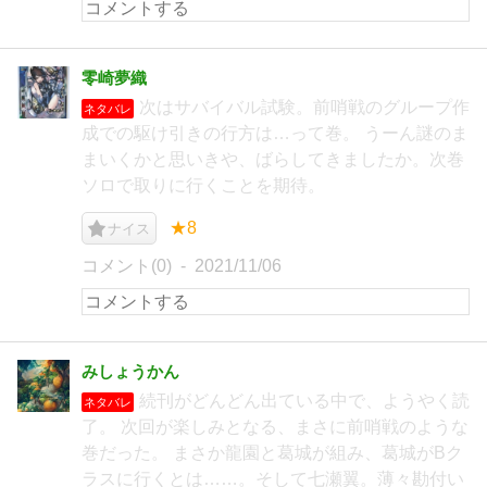
零崎夢織
次はサバイバル試験。前哨戦のグループ作
ネタバレ
成での駆け引きの行方は…って巻。 うーん謎のま
まいくかと思いきや、ばらしてきましたか。次巻
ソロで取りに行くことを期待。
★8
ナイス
コメント(0)
2021/11/06
みしょうかん
続刊がどんどん出ている中で、ようやく読
ネタバレ
了。 次回が楽しみとなる、まさに前哨戦のような
巻だった。 まさか龍園と葛城が組み、葛城がBク
ラスに行くとは……。そして七瀬翼。薄々勘付い