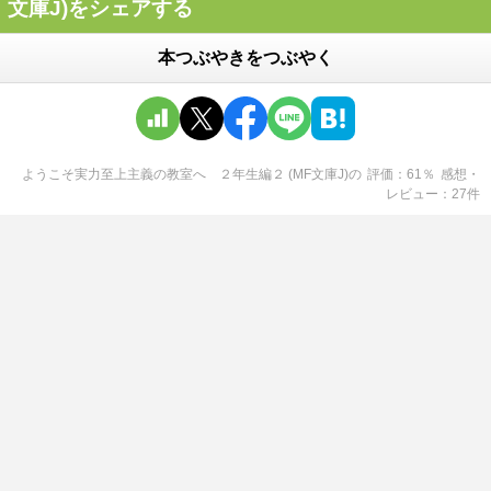
文庫J)をシェアする
本つぶやきをつぶやく
ようこそ実力至上主義の教室へ ２年生編２ (MF文庫J)
の
評価
61
％
感想・
レビュー
27
件