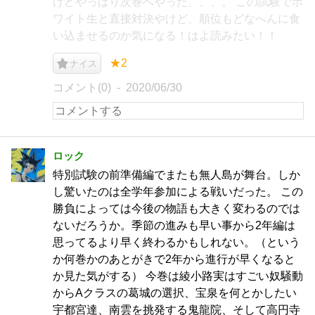
けどやっぱり次巻へやった、、、。 この試験でホ
ワイト生と直接対決やけど、順位もどなへんに食
い込ませるのか気になる！はよ読みたい！！
★2
ナイス
コメント(0)
2020/06/30
ロック
特別試験の前準備編でまたも無人島が舞台。しか
し驚いたのは全学年参加による戦いだった。 この
勝負によっては今後の物語も大きく変わるのでは
ないだろうか。季節の進みも早い事から2年編は
思ってるより早く終わるかもしれない。（という
か何巻かのあとがきで2年から進行が早くなると
か見た気がする） 今巻は綾小路実はすごい奴騒動
からAクラスの葛城の選択、宝泉を何とかしたい
宇都宮達、南雲を挑発する鬼龍院、そして高円寺