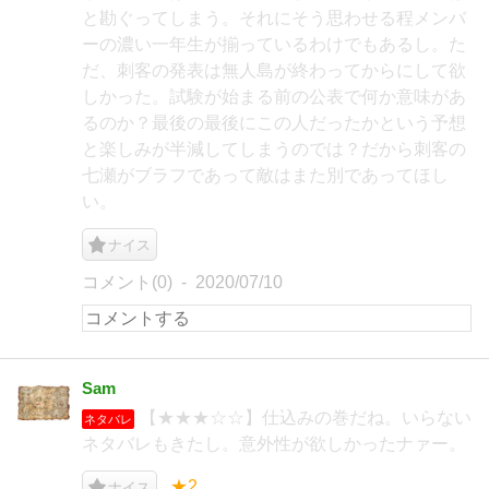
と勘ぐってしまう。それにそう思わせる程メンバ
ーの濃い一年生が揃っているわけでもあるし。た
だ、刺客の発表は無人島が終わってからにして欲
しかった。試験が始まる前の公表で何か意味があ
るのか？最後の最後にこの人だったかという予想
と楽しみが半減してしまうのでは？だから刺客の
七瀬がブラフであって敵はまた別であってほし
い。
ナイス
コメント(0)
2020/07/10
Sam
【★★★☆☆】仕込みの巻だね。いらない
ネタバレ
ネタバレもきたし。意外性が欲しかったナァー。
★2
ナイス