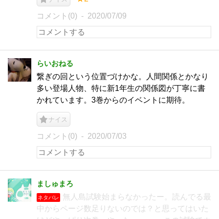
コメント(0)
2020/07/09
らいおねる
繋ぎの回という位置づけかな。人間関係とかなり
多い登場人物、特に新1年生の関係図が丁寧に書
かれています。3巻からのイベントに期待。
ナイス
コメント(0)
2020/07/03
ましゅまろ
無人島試験始まらなかったー。読んでる最
ネタバレ
中からページ数足りないのでは？と思ってはいた