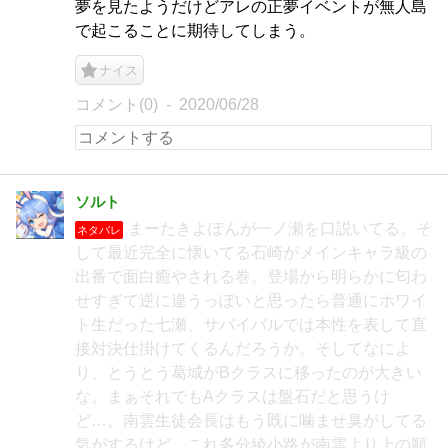
夢を見たようだけどアレの正夢イベントが無人島
で起こることに期待してしまう。
ナイス
コメント(0)
2020/06/28
ソルト
まーたきよぽんが一ノ瀬を口説いてる。そ
ネタバレ
して最近完全に懐いてる石崎がメインキャラ級の
出番で面白癒やされる巻。登場から明らかに匂わ
せすぎて逆に違うっぽいと思ったら普通にホワイ
ト生だった七瀬、サバイバルでは本性を表して直
接対決仕掛けてくるんだろうか。そしてなによ
り、とうとう葛城がBクラスに移ったのが大きい
な。まぁそれでもAクラスは盤石だと思うけ
ど…。南雲生徒会長はもう既に噛ませ臭がしてる
気がするけど、これ多分綾小路が南雲より上の順