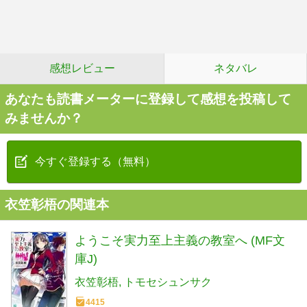
感想レビュー
ネタバレ
あなたも読書メーターに登録して感想を投稿して
みませんか？
今すぐ登録する（無料）
衣笠彰梧の関連本
ようこそ実力至上主義の教室へ (MF文
庫J)
衣笠彰梧
トモセシュンサク
4415