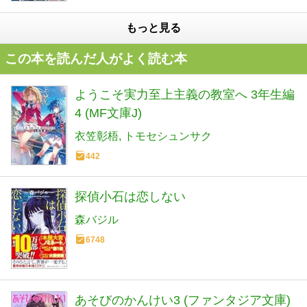
もっと見る
この本を読んだ人がよく読む本
ようこそ実力至上主義の教室へ 3年生編
4 (MF文庫J)
衣笠彰梧
トモセシュンサク
442
探偵小石は恋しない
森バジル
6748
あそびのかんけい3 (ファンタジア文庫)