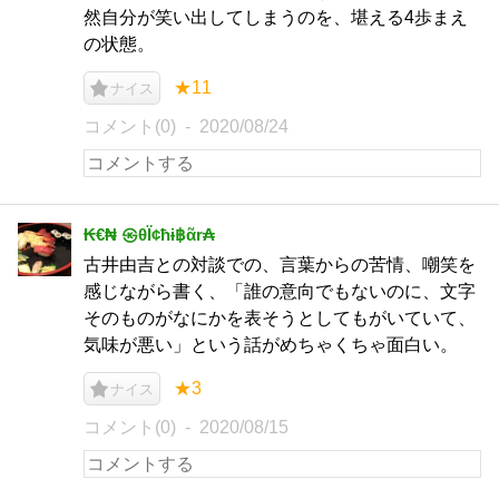
然自分が笑い出してしまうのを、堪える4歩まえ
の状態。
★11
ナイス
コメント(0)
2020/08/24
₭€₦ ㉿θЇ¢ħɨ฿ᾶr₳
古井由吉との対談での、言葉からの苦情、嘲笑を
感じながら書く、「誰の意向でもないのに、文字
そのものがなにかを表そうとしてもがいていて、
気味が悪い」という話がめちゃくちゃ面白い。
★3
ナイス
コメント(0)
2020/08/15