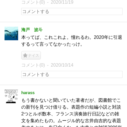
コメント(0)
2020/11/19
海戸 波斗
本ってば、これこれよ。憧れるわ。2020年に引退
するって言ってなかったっけ。
ナイス
コメント(0)
2020/10/14
harass
もう書かないと聞いていた著者だが、図書館でこ
の新刊を見つけ借りる。表題作の短編小説と対談
2つとルポ数本、フランス演奏旅行日記などの雑
文を集めたもの。ムージル的な古井由吉的な表題