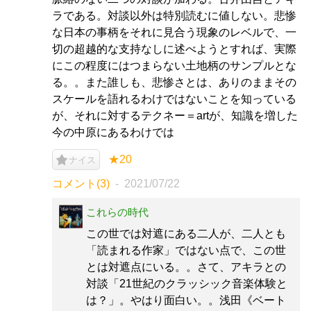
ラである。対談以外は特別読むに値しない。悲惨
な日本の事柄をそれに見合う現象のレベルで、一
切の超越的な支持なしに述べようとすれば、実際
にこの程度にはつまらない土地柄のサンプルとな
る。。また誰しも、悲惨さとは、ありのままその
スケールを語れるわけではないことを知っている
が、それに対するテクネー＝artが、知識を増した
今の中原にあるわけでは
★20
ナイス
コメント(3)
2021/07/22
これらの時代
この世では対遮にある二人が、二人とも
「読まれる作家」ではない点で、この世
とは対遮点にいる。。さて、アキラとの
対談「21世紀のクラッシック音楽体験と
は？」。やはり面白い。。浅田《ベート