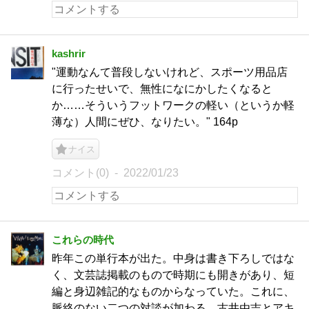
kashrir
"運動なんて普段しないけれど、スポーツ用品店
に行ったせいで、無性になにかしたくなると
か……そういうフットワークの軽い（というか軽
薄な）人間にぜひ、なりたい。" 164p
ナイス
コメント(0)
2022/01/23
これらの時代
昨年この単行本が出た。中身は書き下ろしではな
く、文芸誌掲載のもので時期にも開きがあり、短
編と身辺雑記的なものからなっていた。これに、
脈絡のない二つの対談が加わる。古井由吉とアキ