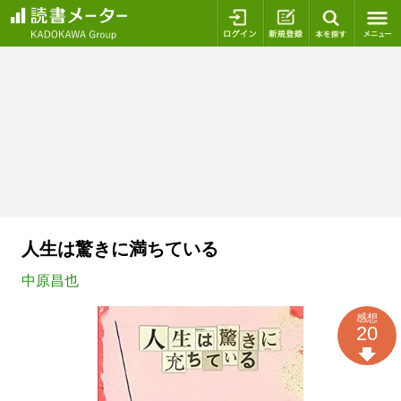
ログイン
新規登録
本を探
人生は驚きに満ちている
中原昌也
感想
20