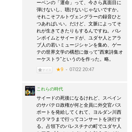
ーベンの「運命」って、今さら真面目に
弾けないし、聴けないじゃないですか。
それこそフルトヴェングラーの録音ひと
つあればいい。だけど、文脈によってそ
れが生きてきたりもするんですね。バレ
ンボイムとサイードが、ユダヤ人とアラ
ブ人の若いミュージシャンを集め、ゲー
テの世界文学の構想に倣って"西東詩集オ
ーケストラ"というのを作った。略。
★9
07/22 20:47
ナイス
これらの時代
サイードの死後になるけれど、スペイン
のサパテロ政権が何と全員に外交官パス
ポートを発給してくれて、ヨルダン川西
のラマラまで行ってコンサートを決行す
る。占領下のパレスチナの町でユダヤ人