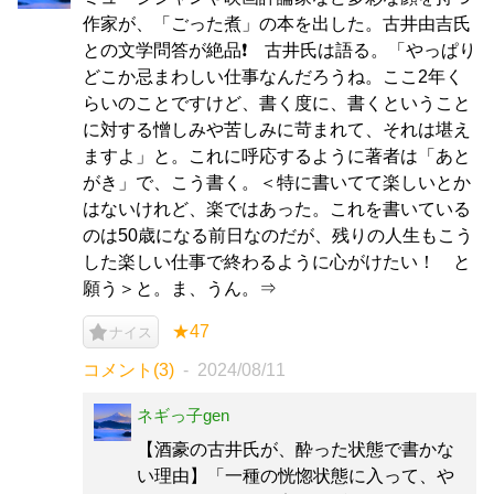
作家が、「ごった煮」の本を出した。古井由吉氏
との文学問答が絶品❗ 古井氏は語る。「やっぱり
どこか忌まわしい仕事なんだろうね。ここ2年く
らいのことですけど、書く度に、書くということ
に対する憎しみや苦しみに苛まれて、それは堪え
ますよ」と。これに呼応するように著者は「あと
がき」で、こう書く。＜特に書いてて楽しいとか
はないけれど、楽ではあった。これを書いている
のは50歳になる前日なのだが、残りの人生もこう
した楽しい仕事で終わるように心がけたい！ と
願う＞と。ま、うん。⇒
★47
ナイス
コメント(3)
2024/08/11
ネギっ子gen
【酒豪の古井氏が、酔った状態で書かな
い理由】「一種の恍惚状態に入って、や