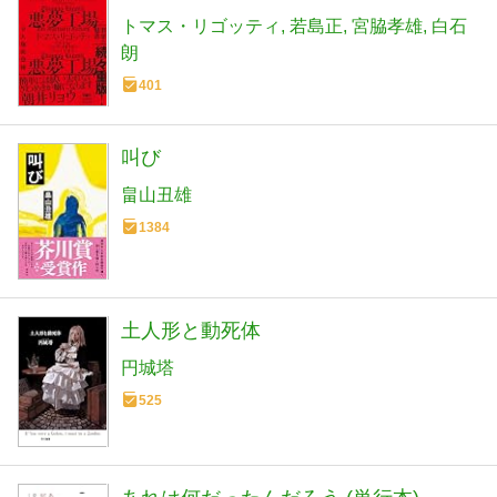
トマス・リゴッティ
若島正
宮脇孝雄
白石
朗
401
叫び
畠山丑雄
1384
土人形と動死体
円城塔
525