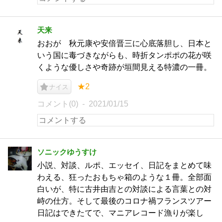
天来
おおが 秋元康や安倍晋三に心底落胆し、日本と
いう国に毒づきながらも、時折タンポポの花が咲
くような優しさや奇跡が垣間見える特濃の一冊。
★2
ナイス
コメント(0)
2021/01/15
ソニックゆうすけ
小説、対談、ルポ、エッセイ、日記をまとめて味
わえる、狂ったおもちゃ箱のような１冊。全部面
白いが、特に古井由吉との対談による言葉との対
峙の仕方。そして最後のコロナ禍フランスツアー
日記はできたてで、マニアレコード漁りが楽し