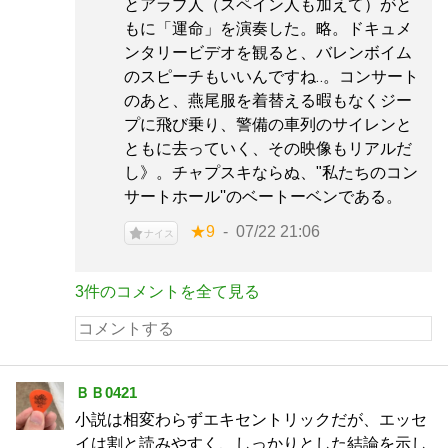
とアラブ人（スペイン人も加えて）がと
もに「運命」を演奏した。略。ドキュメ
ンタリービデオを観ると、バレンボイム
のスピーチもいいんですね‥。コンサート
のあと、燕尾服を着替える暇もなくジー
プに飛び乗り、警備の車列のサイレンと
ともに去っていく、その映像もリアルだ
し》。チャプスキならぬ、"私たちのコン
サートホール''のベートーベンである。
★9
07/22 21:06
ナイス
3件のコメントを全て見る
ＢＢ0421
小説は相変わらずエキセントリックだが、エッセ
イは割と読みやすく、しっかりとした結論を示し