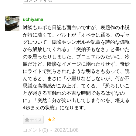
uchiyama
対談もルポも日記も面白いですが、表題作の小説
が特に凄くて、バルトが「オペラは踊る」のギャ
グについて「隠喩やシンボルや記章を詩的な偏執
から解放してくれる」「突拍子もなさ」と書いた
のを思ったりしました。ブニュエルみたいに、冷
徹だけど、陰惨なイメージに溺れたりせず、奇妙
にライトで照らされたような明るさもあって、読
んでると、まさに「小躍りなどしないが、何か不
思議な高揚感がこみ上げ」てくる、「恐ろしいこ
とが起きる前触れの不吉な時間であるはずなの
に」「突然自分が笑い出してしまうのを、堪える
4歩まえの状態」になります。
★2
ナイス
コメント(0)
2022/11/08