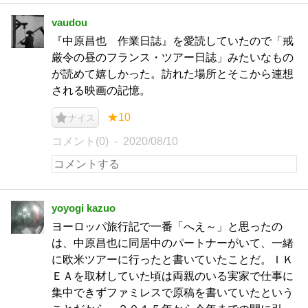
vaudou
『中原昌也 作業日誌』を愛読していたので「戒
厳令の昼のフランス・ツアー日誌」みたいなもの
が読めて嬉しかった。訪れた場所とそこから連想
される映画の記憶。
★10
ナイス
コメント(0)
2020/08/10
yoyogi kazuo
ヨーロッパ旅行記で一番「へえ～」と思ったの
は、中原昌也に同居中のパートナーがいて、一緒
に欧米ツアーに行ったと書いていたことだ。ＩＫ
ＥＡを取材していた頃は両親のいる実家で仕事に
集中できずファミレスで原稿を書いていたという