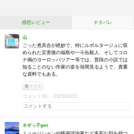
感想レビュー
ネタバレ
山
ごった煮具合が絶妙で、特にルポルタージュに収
められた災害後の福島や一斗缶殺人、そしてコロ
ナ禍のヨーロッパツアー等では、普段の小説では
知ることのない作家の姿を垣間見るようで、貴重
な資料でもある。
ナイス
コメント(0)
2025/10/31
ネギっ子gen
ミュージシャンや映画評論家など多彩な顔を持つ