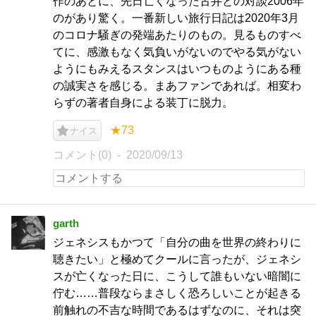
作のあとに、先日亡くなった古井との対談2006年
のがあり驚く。一番新しい旅行日記は2020年3月
のコロナ騒ぎの発端あたりのもの。見るものすべ
てに、感激もなく気負いがないのでやる気がない
ようにもみえるスタンスはいつものようにある種
の誠実さを感じる。まあファンであれば。相変わ
らずの著者自身による装丁に脱力。
★73
ナイス
コメント(0)
2020/09/13
garth
ジェネシスもかつて「自分の曲を世界の終わりに
聴きたい」と極めてクールに言ったが、ジェネシ
スが亡くなった日に、こうして誰もいない暗闇に
佇む……普段ならまさしく恐ろしいことが起きる
前触れの不吉な時間であるはずなのに、それは突