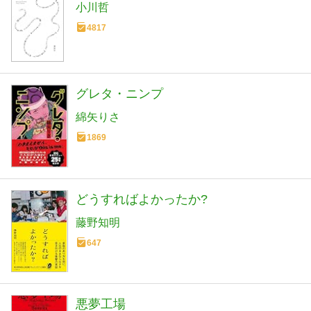
小川哲
4817
グレタ・ニンプ
綿矢りさ
1869
どうすればよかったか?
藤野知明
647
悪夢工場