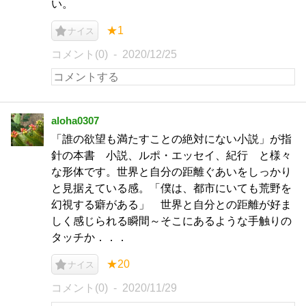
い。
★1
ナイス
コメント(0)
2020/12/25
aloha0307
「誰の欲望も満たすことの絶対にない小説」が指
針の本書 小説、ルポ・エッセイ、紀行 と様々
な形体です。世界と自分の距離ぐあいをしっかり
と見据えている感。「僕は、都市にいても荒野を
幻視する癖がある」 世界と自分との距離が好ま
しく感じられる瞬間～そこにあるような手触りの
タッチか．．．
★20
ナイス
コメント(0)
2020/11/29