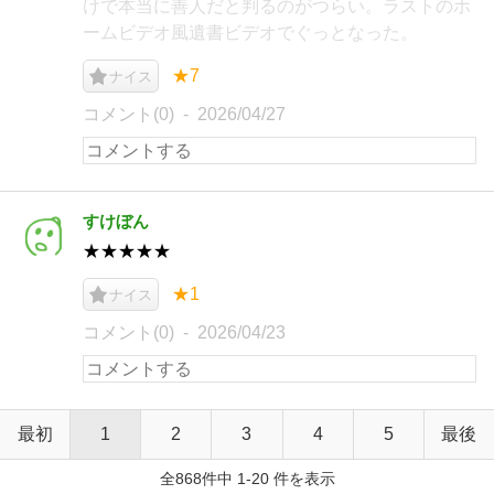
けで本当に善人だと判るのがつらい。ラストのホ
ームビデオ風遺書ビデオでぐっとなった。
★7
ナイス
コメント(0)
2026/04/27
すけぼん
★★★★★
★1
ナイス
コメント(0)
2026/04/23
最初
1
2
3
4
5
最後
全868件中 1-20 件を表示