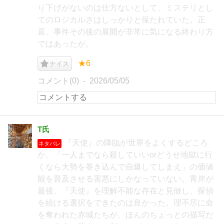
り下げがないのは仕方ないとして、ミステリとし
てのロジカルさはしっかりと保たれていた。正
直、事件その後の展開が非常に気になる終わり方
ではあったが。
★6
ナイス
コメント(0)
2026/05/05
T氏
『天使』の降臨が世界をよくするどころ
ネタバレ
か、「一人までなら殺していいorどうせ地獄に行
くなら大勢を巻き込んで自爆してしまえ」の価値
観を普及させる害悪にしかなっていない。青岸が
最後、『天使』を理解不能な存在と見做し、探偵
を続ける選択をできたのは良かった。理不尽に命
を奪われた赤城たちが、ほんのちょっとの描写だ