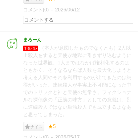
コメント(0)
2026/06/12
まろーん
（本人が意図したものでなくとも）2人以
ネタバレ
上殺人をすると天使が地獄に引きずり込むように
なった世界観。1人まではなかば権利化するのは
ともかく、そうなるならば人数を最大化しようと
考える人間やそれを利用するのが出てきたのは納
得がいった。連続殺人が事実上不可能になった中
でのトリックと神と天使の無常さ。フィクショナ
ルな探偵像の「正義の味方」としての意義は、別
に連続殺人ではない単独殺人でも成立するよなあ
と思ってしまった。
★5
ナイス
コメント(0)
2026/05/17