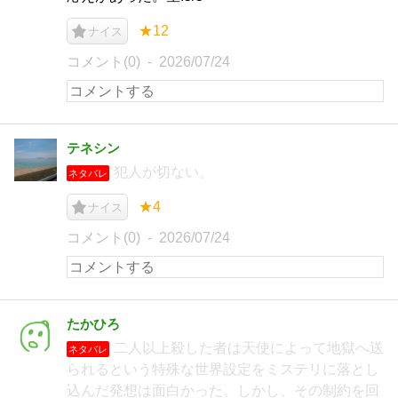
★12
ナイス
コメント(0)
2026/07/24
テネシン
犯人が切ない。
ネタバレ
★4
ナイス
コメント(0)
2026/07/24
たかひろ
二人以上殺した者は天使によって地獄へ送
ネタバレ
られるという特殊な世界設定をミステリに落とし
込んだ発想は面白かった。しかし、その制約を回