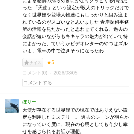
による感情の揺らめきにかなりグッとくる作品だ
った 「天使」という設定が殺人のトリックだけで
なく世界観や登場人物達にもしっかりと組み込ま
れているのがスゴいなと思いました 青岸探偵事務
所の活躍を見たかったと思わせてくれる、過去の
会話が短いながらも各キャラの魅力が出ていて特
によかった、ていうかビデオレターのやつはズル
いよ、電車の中で泣きそうになったわ
★5
ナイス
コメント(0)
2026/08/05
ぽりー
天使が存在する世界観での現在ではありえない設
定を利用したミステリー。 過去のシーンが明らか
になっていく度に、現在の心境としてもう少し幸
せを感じられるお話が理想。