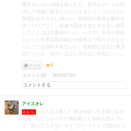
避するために自殺を促したり、井戸とボードを利
用して他者に殺害させたりするトリックには少し
無理があるように感じた。探偵役の青岸が事件を
追うだけでなく、自身の過去や傷と向き合い成長
していく点は印象的だった。一方で、天使や祝福
といった世界設定の核心が最後まで明かされなか
ったことは消化不良だった。独創的な設定は魅力
的だったが、自分には少し合わない作品だった。
★4
ナイス
コメント(0)
2026/07/21
アイスオレ
「2人以上殺した者は地獄へ引き摺り込ま
ネタバレ
れる」というルールが連続殺人に制約を生んでい
て、読んだことないタイプのミステリで面白かっ