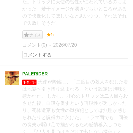
た。トリックに天使の習性が使われているのもよ
かった。若干イメージが湧きづらいところがある
ので映像化してほしいなと思いつつ、それはそれ
で失敗しそうだ。
★5
ナイス
コメント(0)
2026/07/20
PALERIDER
天使が降臨し、「二度目の殺人を犯した者
ネタバレ
は地獄へ引き摺り込まれる」という設定は興味を
惹かれた。 しかし、肝心のトリックは二人目を殺
させた後、自殺を促すという再現性が乏しかった
り、死体遺棄も女性の単独犯としては無理が感じ
られたりと説得力に欠けた。 ドラマ面でも、同僚
の喪失が駆け足で描かれるため感情移入しづら
く、「犯人を見つけるだけで裁けない探偵」と