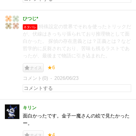
ひつじ*
特殊設定の世界でそれを使ったトリックだ
ネタバレ
が、伏線はきっちり張られており推理物として面
白かった。 探偵の存在意義とは？正義とは？など
哲学的に反芻されており、苦味も残るラストであ
ったが、最後まで物語に引き込まれた。
★6
ナイス
コメント(0)
2026/06/23
キリン
面白かったです。金子一魔さんの絵で見たかった
ー。
★4
ナイス