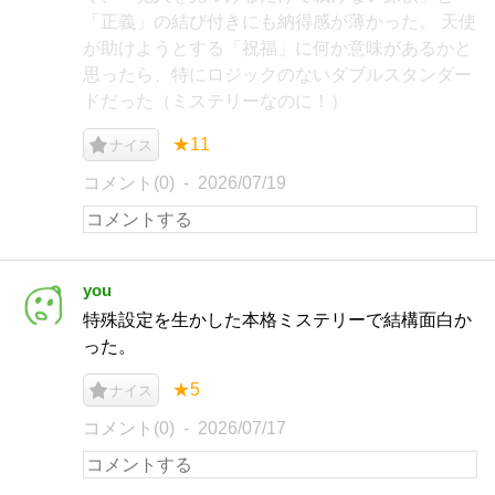
「正義」の結び付きにも納得感が薄かった。 天使
が助けようとする「祝福」に何か意味があるかと
思ったら、特にロジックのないダブルスタンダー
ドだった（ミステリーなのに！）
★11
ナイス
コメント(0)
2026/07/19
you
特殊設定を生かした本格ミステリーで結構面白か
った。
★5
ナイス
コメント(0)
2026/07/17