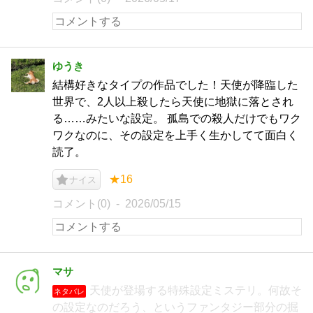
ゆうき
結構好きなタイプの作品でした！天使が降臨した
世界で、2人以上殺したら天使に地獄に落とされ
る……みたいな設定。 孤島での殺人だけでもワク
ワクなのに、その設定を上手く生かしてて面白く
読了。
★16
ナイス
コメント(0)
2026/05/15
マサ
天使が登場する特殊設定ミステリ。何故そ
ネタバレ
の設定なのだろう、というファンタジー部分の掘