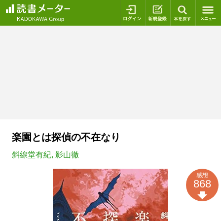
ログイン
新規登録
本を探
楽園とは探偵の不在なり
斜線堂有紀
,
影山徹
感想
868