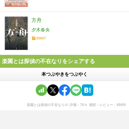
方舟
夕木春央
30607
楽園とは探偵の不在なりをシェアする
本つぶやきをつぶやく
楽園とは探偵の不在なり
の
評価
76
％
感想・レビュー
868
件