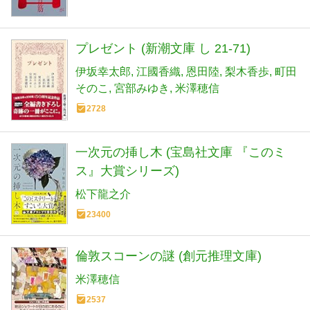
プレゼント (新潮文庫 し 21-71)
伊坂幸太郎
江國香織
恩田陸
梨木香歩
町田
そのこ
宮部みゆき
米澤穂信
2728
一次元の挿し木 (宝島社文庫 『このミ
ス』大賞シリーズ)
松下龍之介
23400
倫敦スコーンの謎 (創元推理文庫)
米澤穂信
2537