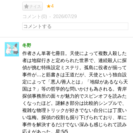
★4
ナイス
コメント(0)
2026/07/29
冬野
作者さん単著七冊目。天使によって複数人殺した
者は地獄行きと定められた世界で、連続殺人に探
偵が挑む特殊設定ミステリ。孤島に役者が揃って
事件が…と筋書きは王道だが、天使という独自設
定によって「悪人/善人とは」「地獄があるなら天
国は？」等の哲学的な問いかけも為される。青岸
探偵事務所の面々が魅力的でスピンオフを読みた
くなったほど。謎解き部分は比較的シンプルで、
複雑な物理トリックが好きでない自分には丁度い
い塩梅。探偵の役割も掘り下げられており、単に
事件を解決するだけでない深みも感じられて読み
応えがあった。星:5/5