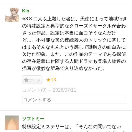
Kin
⭐️3.8 二人以上殺した者は、天使によって地獄行き
の特殊設定と典型的なクローズドサークルが合わ
さった作品。設定は本当に面白そうなんだけ
ど…。不可能な筈の連続殺人のトリックに関して
はまあそんなもんという感じで謎解きの面白みに
欠けた印象。また、この作品のテーマである探偵
の存在意義に付随する人間ドラマも登場人物達の
描写が微妙な所為で入り込めなかった。
★13
ナイス
コメント(0)
2026/07/11
ソフトミー
特殊設定ミステリーは、「そんなの聞いてない