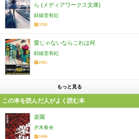
ら (メディアワークス文庫)
斜線堂有紀
3358
愛じゃないならこれは何
斜線堂有紀
2481
もっと見る
この本を読んだ人がよく読む本
楽園
夕木春央
1696