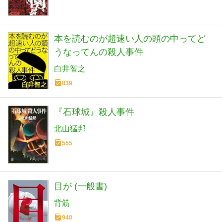
本を読むのが超速い人の頭の中ってど
うなってんの殺人事件
白井智之
839
『石球城』殺人事件
北山猛邦
555
目が (一般書)
背筋
940