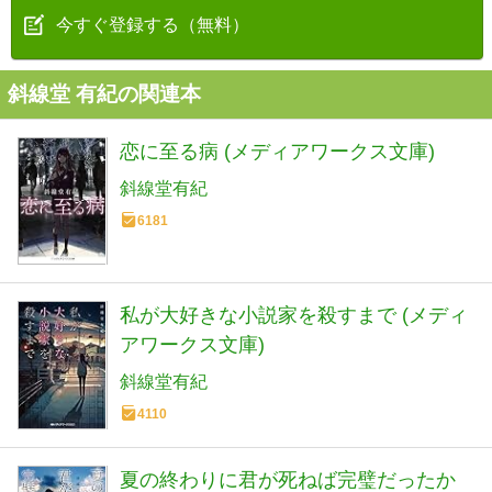
今すぐ登録する（無料）
斜線堂 有紀の関連本
恋に至る病 (メディアワークス文庫)
斜線堂有紀
6181
私が大好きな小説家を殺すまで (メディ
アワークス文庫)
斜線堂有紀
4110
夏の終わりに君が死ねば完璧だったか