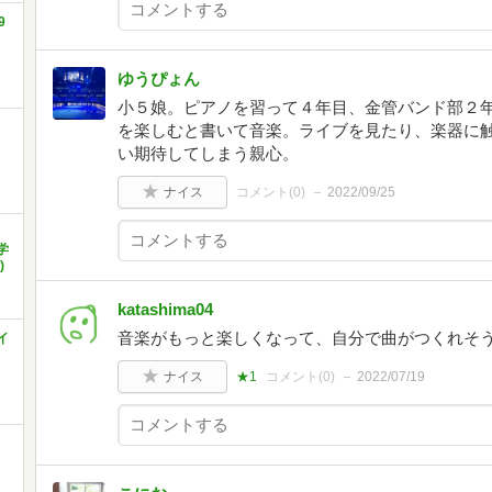
9
ゆうぴょん
小５娘。ピアノを習って４年目、金管バンド部２
を楽しむと書いて音楽。ライブを見たり、楽器に
い期待してしまう親心。
ナイス
コメント(
0
)
2022/09/25
学
)
katashima04
音楽がもっと楽しくなって、自分で曲がつくれそ
イ
ナイス
★1
コメント(
0
)
2022/07/19