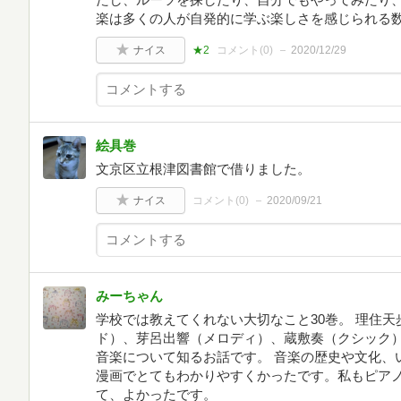
楽は多くの人が自発的に学ぶ楽しさを感じられる
ナイス
★2
コメント(
0
)
2020/12/29
絵具巻
文京区立根津図書館で借りました。
ナイス
コメント(
0
)
2020/09/21
みーちゃん
学校では教えてくれない大切なこと30巻。 理住
ド）、芽呂出響（メロディ）、蔵敷奏（クシック
音楽について知るお話です。 音楽の歴史や文化、
漫画でとてもわかりやすくかったです。私もピア
て、よかったです。