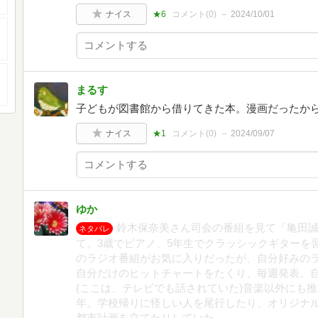
ナイス
★6
コメント(
0
)
2024/10/01
まるす
子どもが図書館から借りてきた本。漫画だったか
ナイス
★1
コメント(
0
)
2024/09/07
ゆか
鈴木保奈美さん司会の番組を見て「亀田
ネタバレ
て。3歳でピアノ、5年生でクラッシックギターを
のラジオ番組がお気に入りだったが、自分好みの
自分だけのヒットチャートをたくり、毎週発表。
(ここは、テレビでも話されていた)音楽以外にも
年。学校帰りに怪しい人を尾行したり、オリジナ
都市計画を立てたりしていた。