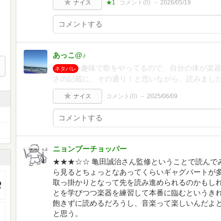
ナイス
★1
コメント(
0
)
2026/05/19
あっこ@♪
趣味で歌をやってるので、自分の体が楽
ネタバレ
さの記載に、その通り！と思いながら、読みました
ナイス
コメント(
0
)
2025/06/09
ニョンブーチョッパー
★★★☆☆ 亀田誠治さん監修ということで読んで
ら見るとちょっとなあってくらいギャグパートが
取っ掛かりとなって先を読み進められるのかもし
とを学びつつ楽器を練習して本番に臨むというき
飽きずに読めるだろうし、音楽って楽しいんだよ
と思う。