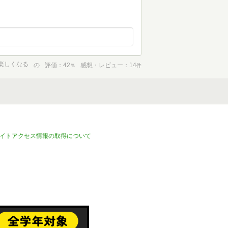
が楽しくなる
の
評価
42
感想・レビュー
14
％
件
イトアクセス情報の取得について