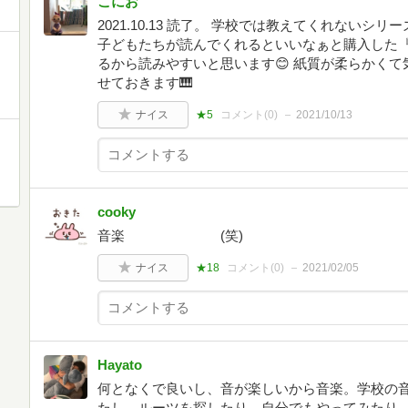
こにお
2021.10.13 読了。 学校では教えてくれないシ
子どもたちが読んでくれるといいなぁと購入した『
るから読みやすいと思います😊 紙質が柔らかくて
せておきます🎹
ナイス
★5
コメント(
0
)
2021/10/13
cooky
音楽 (笑)
ナイス
★18
コメント(
0
)
2021/02/05
Hayato
何となくで良いし、音が楽しいから音楽。学校の
たし、ルーツを探したり、自分でもやってみたり