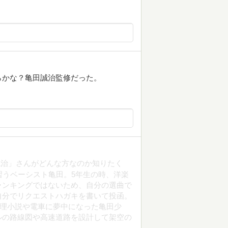
らかな？亀田誠治監修だった。
誠治」さんがどんな方なのか知りたく
習うベーシスト亀田。5年生の時、洋楽
ランキングではないため、自分の選曲で
自分でリクエストハガキを書いて投函。
推理小説や電車に夢中になった亀田少
ルの路線図や高速道路を設計して架空の