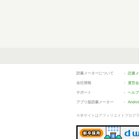
読書メーターについて
読書メ
会社情報
運営会
サポート
ヘルプ
アプリ版読書メーター
Andr
※本サイトはアフィリエイトプログ