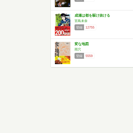
成瀬は都を駆け抜ける
宮島未奈
登録
12755
変な地図
雨穴
登録
5559