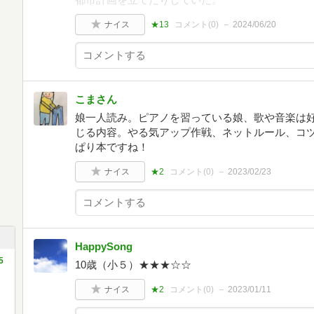
ナイス
★13
コメント(
0
)
2024/06/20
こまさん
娘一人読み。ピアノを習っている娘、歌や音楽は好き
じる内容。やる気アップ作戦、ネットルール、コ
ぱり本ですね！
ナイス
★2
コメント(
0
)
2023/02/23
HappySong
5
10歳（小５）★★★☆☆
ナイス
★2
コメント(
0
)
2023/01/11