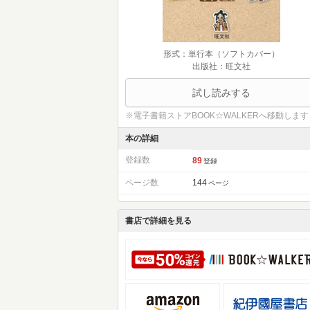
形式：単行本（ソフトカバー）
出版社：旺文社
試し読みする
※電子書籍ストアBOOK☆WALKERへ移動します
本の詳細
登録数
89
登録
ページ数
144
ページ
書店で詳細を見る