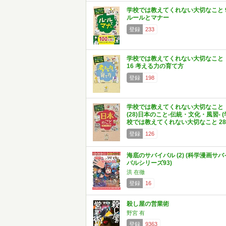
学校では教えてくれない大切なこと 
ルールとマナー
登録
233
学校では教えてくれない大切なこと
16 考える力の育て方
登録
198
学校では教えてくれない大切なこと
(28)日本のこと-伝統・文化・風習- (
校では教えてくれない大切なこと 28
登録
126
海底のサバイバル (2) (科学漫画サバ
バルシリーズ93)
洪 在徹
登録
16
殺し屋の営業術
野宮 有
登録
9363