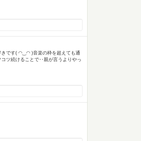
です( ◠‿◠ )音楽の枠を超えても通
ツコツ続けることで‥親が言うよりやっ