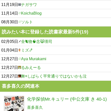
11月19日
ナガサワ
11月14日
KoichaBlog
08月30日
ソルト
読みたい本に登録した読書家最新5件(19)
02月05日
全🐈物🧠念😸瑛司
01月04日
ミズ🍤
12月27日
Aya Murakami
12月27日
るみえーる
12月27日
舞※しばらく平常通りではないかも泣
喜多喜久の関連本
化学探偵Mr.キュリー (中公文庫 き 40-1)
喜多喜久