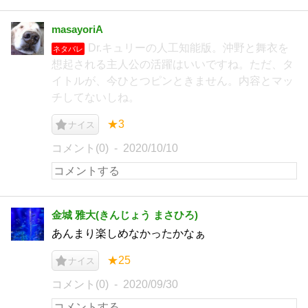
masayoriA
Dr.キュリーの人工知能版。沖野と舞衣を
ネタバレ
想起される主人公の活躍はいいですね。ただ、タ
イトルが、今ひとつピンときません。内容とマッ
チしてないしね。
★3
ナイス
コメント(0)
2020/10/10
金城 雅大(きんじょう まさひろ)
あんまり楽しめなかったかなぁ
★25
ナイス
コメント(0)
2020/09/30