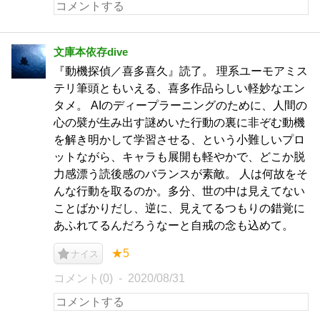
文庫本依存dive
『動機探偵／喜多喜久』読了。 理系ユーモアミス
テリ筆頭ともいえる、喜多作品らしい軽妙なエン
タメ。 AIのディープラーニングのために、人間の
心の襞が生み出す謎めいた行動の裏に非ぞむ動機
を解き明かして学習させる、という小難しいプロ
ットながら、キャラも展開も軽やかで、どこか脱
力感漂う読後感のバランスが素敵。 人は何故をそ
んな行動を取るのか。多分、世の中は見えてない
ことばかりだし、逆に、見えてるつもりの錯覚に
あふれてるんだろうなーと自戒の念も込めて。
★5
ナイス
コメント(0)
2020/08/31