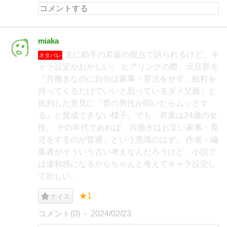
miaka
主に助手の若葉の視点で語られるけど、キ
ネタバレ
ャラ設定がおかしい。 ヒアリングの際、元旦那を
『共働きなのに自分は家事・育児をせず、給料を
持ってくるだけでいいと思っているダメ父親』と
批判した意見に『世の男性が聞いたらムッとす
る』と賛成できない様子。でも、若葉は24歳の女
性。 その年代であれば、共働きはお互い家事・育
児をするのが普通、という意識のはず。 作者・編
集者がそういう古い考えなんだろうけど、小説で
は違和感になるからちゃんと考えてキャラ設定し
て欲しい。
★1
ナイス
コメント(0)
2024/02/23