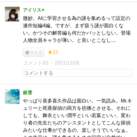
アイリス⭐️
微妙。AIに学習させる為の謎を集めるって設定の
連作短編4編。ですが、まず扱う謎が面白くな
い。かつその解答編も何だかパッとしない。登場
人物全員キャラが薄い。と良いとこなし…
★15
ナイス
コメント(0)
2021/12/26
銀雪
やっぱり喜多喜久作品は面白い。一気読み。Mr.キ
ュリーと死香探偵の両方を彷彿とさせる。それに
しても、舞衣といい潤平といい若葉といい、変わ
り者の先生たちのアシスタントとしてこんな探偵
みたいな仕事ができるの、楽しそうでいいなぁ。