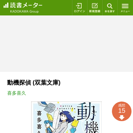
ログイン
新規登録
本を探
動機探偵 (双葉文庫)
喜多喜久
感想
15