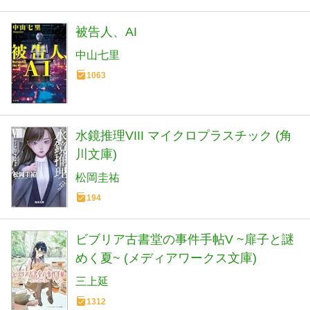
被告人、AI
中山七里
1063
水鏡推理VIII マイクロプラスチック (角
川文庫)
松岡圭祐
194
ビブリア古書堂の事件手帖V ~扉子と謎
めく夏~ (メディアワークス文庫)
三上延
1312