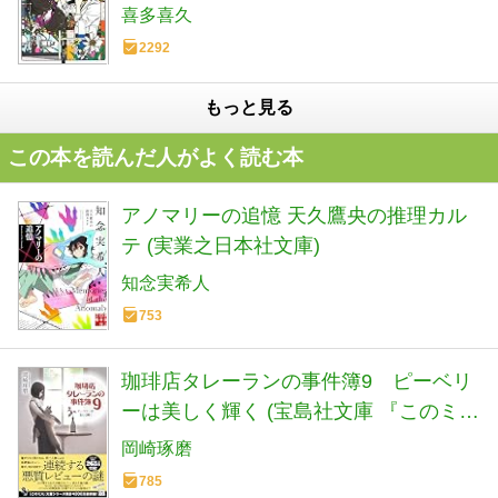
喜多喜久
2292
もっと見る
この本を読んだ人がよく読む本
アノマリーの追憶 天久鷹央の推理カル
テ (実業之日本社文庫)
知念実希人
753
珈琲店タレーランの事件簿9 ピーベリ
ーは美しく輝く (宝島社文庫 『このミ
ス』大賞シリーズ)
岡崎琢磨
785