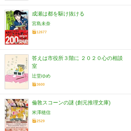
成瀬は都を駆け抜ける
宮島未奈
12677
答えは市役所３階に ２０２０心の相談
室
辻堂ゆめ
3600
倫敦スコーンの謎 (創元推理文庫)
米澤穂信
2529