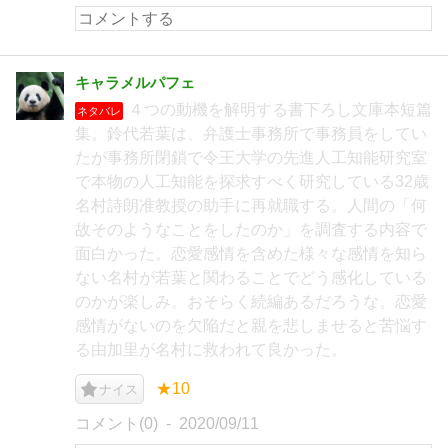
キャラメルパフェ
４つの動機を解明する書下ろし文庫本短篇
ネタバレ
集。鈴代若葉は、弁護士事務所で事務員をしてい
たが事務所閉鎖で令王大学の先進人工知能研究室
で本物の人工知能を探求すべく研究している32歳
名村詩朗准教授の助手に再就職する。人間の「何
故そのようなことをしたのか」を調査する内容で
面白かった。恋愛感情を含めた様々な感情を知ら
ない名村が若葉と関わることでどう感化している
のかが楽しみ。おそらく続編あるだろうな。恋愛
感情がないのを欠陥だと親を悲しませると苦悩す
る由加里が名村に救われて良かった。
★10
ナイス
コメント(0)
2020/09/11