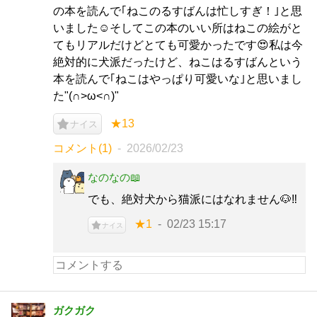
の本を読んで｢ねこのるすばんは忙しすぎ！｣と思
いました☺️そしてこの本のいい所はねこの絵がと
てもリアルだけどとても可愛かったです😍私は今
絶対的に犬派だったけど、ねこはるすばんという
本を読んで｢ねこはやっぱり可愛いな｣と思いまし
た"(∩>ω<∩)"
★13
ナイス
コメント(1)
2026/02/23
なのなの📖
でも、絶対犬から猫派にはなれません🐶‼️
★1
02/23 15:17
ナイス
ガクガク