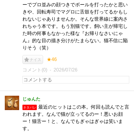
ーでプロ並みの顔つきでボールを打ったかと思い
きや、回転寿司でマグロに舌鼓を打ってるかもし
れないじゃありませんか。そんな世界線に案内さ
れちゃう本です。もう別猫です。飼い主が帰宅し
た時の何事もなかった様な『お帰りなさいにゃ
ん』的な目の描き分けがたまらない。猫不信に陥
りそう（笑）
★46
ナイス
コメント(0)
2026/07/26
じゅんた
最近のヒットはこの本。何回も読んでと言
ネタバレ
われます。なんで猫が立ってるのー！悪いお顔
ー！猫舌ー！と、なんでもぎゃはぎゃは笑いま
す。