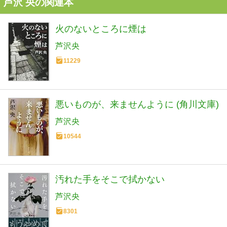
芦沢 央の関連本
火のないところに煙は
芦沢央
11229
悪いものが、来ませんように (角川文庫)
芦沢央
10544
汚れた手をそこで拭かない
芦沢央
8301