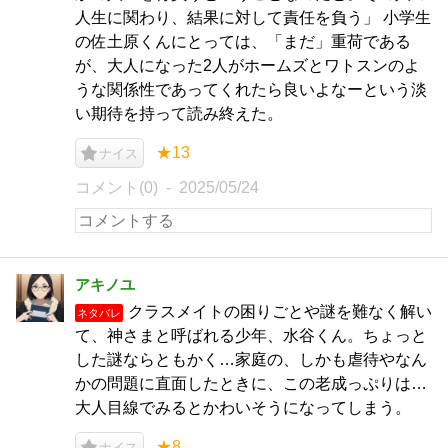
人生に関わり、結果に対して責任を負う」 小学生
の佐土原くんにとっては、「まだ」重荷である
が、大人になった2人がホームズとワトスンのよ
うな関係性であってくれたら良いよなーという淡
い期待を持って読み終えた。
★13
ナイス
コメント(0)
2025/05/24
アキノユ
クラスメイトの困りごとや謎を難なく解い
ネタバレ
て、神さまと呼ばれる少年、水谷くん。ちょっと
した謎ならともかく…家庭の、しかも虐待やなん
かの問題に直面したときに、この老成っぷりは…
大人目線でみるとかわいそうになってしまう。
★8
ナイス