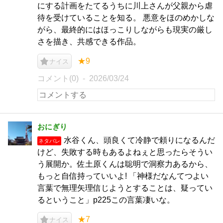
にする計画をたてるうちに川上さんが父親から虐
待を受けていることを知る。 悪意をほのめかしな
がら、最終的にはほっこりしながらも現実の厳し
さを描き、共感できる作品。
★9
ナイス
コメント(0)
2026/03/24
おにぎり
水谷くん、頭良くて冷静で頼りになるんだ
ネタバレ
けど、失敗する時もあるよねぇと思ったらそうい
う展開か。佐土原くんは聡明で洞察力あるから、
もっと自信持っていいよ! 「神様だなんてつよい
言葉で無理矢理信じようとすることは、疑ってい
るということ」p225この言葉凄いな。
★7
ナイス