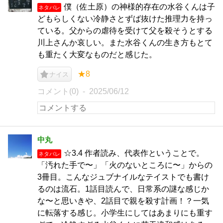
僕（佐土原）の神様的存在の水谷くんは子
ネタバレ
どもらしくない冷静さとずば抜けた推理力を持っ
ている。父からの虐待を受けて父を殺そうとする
川上さんか哀しい。また水谷くんの生き方もとて
も重たく大変なものだと感じた。
★8
ナイス
コメント(0)
2025/06/12
中丸
☆3.4 作者読み、代表作ということで。
ネタバレ
「汚れた手で〜」「火のないところに〜」からの
3冊目。こんなジュブナイルなテイストでも書け
るのは流石。1話目読んで、日常系の謎な感じか
な〜と思いきや、2話目で親を殺す計画！？一気
に転落する感じ。小学生にしてはあまりにも重す