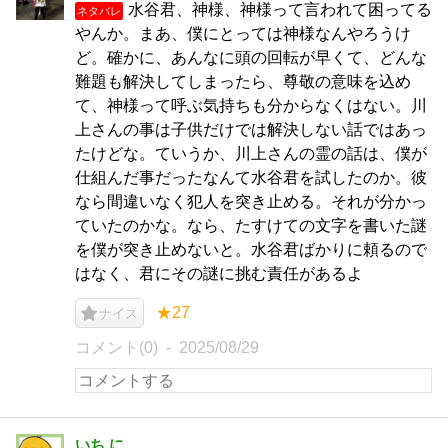
水谷君、神様、神様って言われて困ってる
ネタバレ
やんか。まあ、僕にとっては神様なんやろうけ
ど。確かに、あんなに頭の回転が早くて、どんな
難題も解決してしまったら、尊敬の意味を込め
て、神様って呼ぶ気持ちも分からなくはない。川
上さんの事は子供だけでは解決しない話ではあっ
たけどな。ていうか、川上さんの霊の話は、僕が
仕組んだ事だったなんて水谷君を試したのか。彼
なら間違いなく犯人を突き止める。それが分かっ
ていたのかな。なら、たすけての文字を書いた謎
を僕が突き止めないと。水谷君ばかりに頼るので
はなく、君にその謎に挑む責任があるよ
★27
ナイス
コメント(0)
2025/08/29
いち.に.