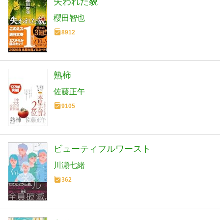
失われた貌
櫻田智也
8912
熟柿
佐藤正午
9105
ビューティフルワースト
川瀬七緒
362