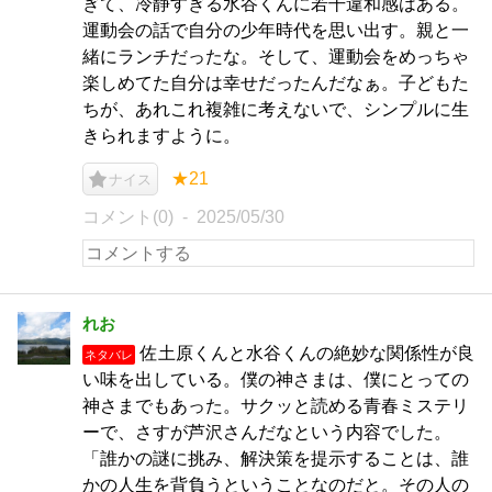
ぎて、冷静すぎる水谷くんに若干違和感はある。
運動会の話で自分の少年時代を思い出す。親と一
緒にランチだったな。そして、運動会をめっちゃ
楽しめてた自分は幸せだったんだなぁ。子どもた
ちが、あれこれ複雑に考えないで、シンプルに生
きられますように。
★21
ナイス
コメント(0)
2025/05/30
れお
佐土原くんと水谷くんの絶妙な関係性が良
ネタバレ
い味を出している。僕の神さまは、僕にとっての
神さまでもあった。サクッと読める青春ミステリ
ーで、さすが芦沢さんだなという内容でした。
「誰かの謎に挑み、解決策を提示することは、誰
かの人生を背負うということなのだと。その人の