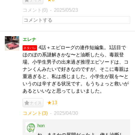
コメント(0)
2025/05/23
エレナ
4話＋エピローグの連作短編集。1話目で
ネタバレ
ほのぼの系謎解きかな〜と油断したら、毒親登
場。小学生男子の出来過ぎ推理エピソードは、コ
ナンくんみたいで好きなのですが、そこに毒親は
重過ぎると、私は感じました。小学生が親を〜と
いうのは辛すぎる状況です。もうちょっと救いが
あるといいなと思ってしまいました。
★13
ナイス
コメント(3)
2025/04/30
hon
ね。まさかの展開だったよ。俺も油断し