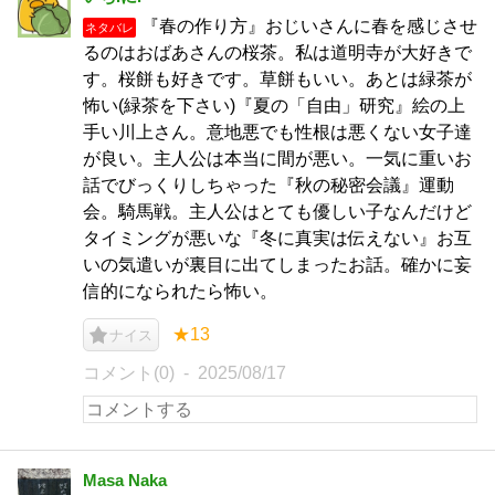
『春の作り方』おじいさんに春を感じさせ
ネタバレ
るのはおばあさんの桜茶。私は道明寺が大好きで
す。桜餅も好きです。草餅もいい。あとは緑茶が
怖い(緑茶を下さい)『夏の「自由」研究』絵の上
手い川上さん。意地悪でも性根は悪くない女子達
が良い。主人公は本当に間が悪い。一気に重いお
話でびっくりしちゃった『秋の秘密会議』運動
会。騎馬戦。主人公はとても優しい子なんだけど
タイミングが悪いな『冬に真実は伝えない』お互
いの気遣いが裏目に出てしまったお話。確かに妄
信的になられたら怖い。
★13
ナイス
コメント(0)
2025/08/17
Masa Naka