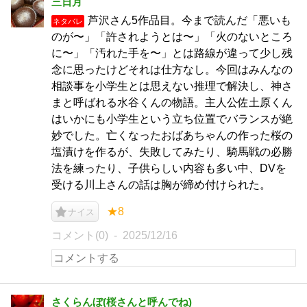
三日月
芦沢さん5作品目。今まで読んだ「悪いも
ネタバレ
のが〜」「許されようとは〜」「火のないところ
に〜」「汚れた手を〜」とは路線が違って少し残
念に思ったけどそれは仕方なし。今回はみんなの
相談事を小学生とは思えない推理で解決し、神さ
まと呼ばれる水谷くんの物語。主人公佐土原くん
はいかにも小学生という立ち位置でバランスが絶
妙でした。亡くなったおばあちゃんの作った桜の
塩漬けを作るが、失敗してみたり、騎馬戦の必勝
法を練ったり、子供らしい内容も多い中、DVを
受ける川上さんの話は胸が締め付けられた。
★8
ナイス
コメント(0)
2025/12/16
さくらんぼ(桜さんと呼んでね)