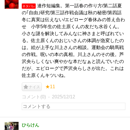
連作短編集。第一話春の作り方/第二話夏
ネタバレ
の｢自由｣研究/第三話作戦会議は秋の秘密/第四話
冬に真実は伝えない/エピローグ春休みの答え合わ
せ 小学5年生の佐土原くんの友だち水谷くん。
小さな謎を解決してみんなに神さまと呼ばれてい
る。佐土原くんのおじいさんの体調が急変したの
は。絵が上手な川上さんの相談。運動会の騎馬戦
の作戦。呪いの本の真相。川上さんのその後。芦
沢央らしくない爽やかな本だなぁと読んでいたの
だが、エピローグで芦沢央らしさが出た。これは
佐土原くんキツいね。
★11
ナイス
コメント(0)
2025/12/12
ひらけん