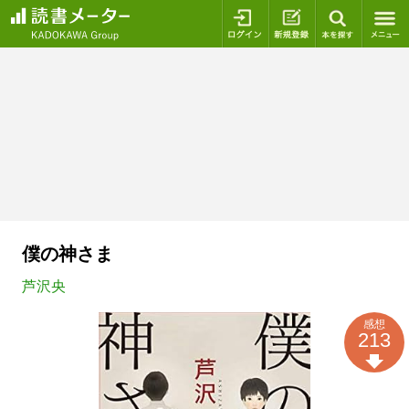
ログイン
新規登録
本を探
僕の神さま
芦沢央
感想
213