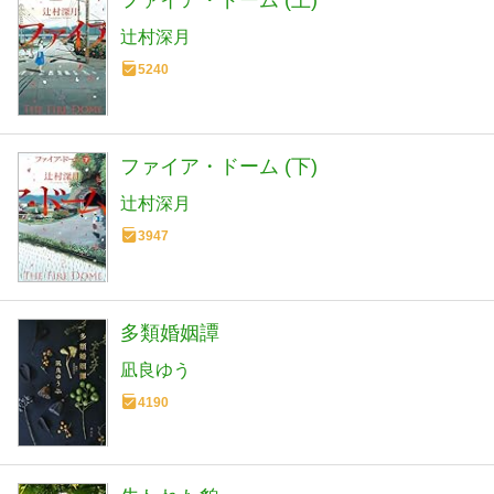
ファイア・ドーム (上)
辻村深月
5240
ファイア・ドーム (下)
辻村深月
3947
多類婚姻譚
凪良ゆう
4190