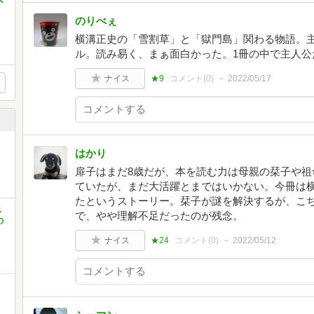
不
のりべぇ
横溝正史の「雪割草」と「獄門島」関わる物語。
ル。読み易く、まぁ面白かった。1冊の中で主人公
ナイス
★9
コメント(
0
)
2022/05/17
と
はかり
扉子はまだ8歳だが、本を読む力は母親の栞子や祖
ていたが、まだ大活躍とまではいかない。今冊は横
たというストーリー。栞子が謎を解決するが、こ
ベ
で、やや理解不足だったのが残念。
の
ナイス
★24
コメント(
0
)
2022/05/12