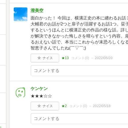
澄美空
面白かった！ 今回は、横溝正史の本に纏わるお話
大輔君のお話が2つと扉子が活躍するお話1つ。栞
するというほんとに横溝正史の作品の様な話。詳
が解決できなかった悔しさを晴らすという内容。
るおえない話で、本当にこれからが末恐ろしくなる
智恵子さんでしたね(￣▽￣;)
ナイス
★13
コメント(
0
)
2022/05/20
ケンケン
★★★☆☆
ナイス
★2
コメント(
0
)
2022/05/18