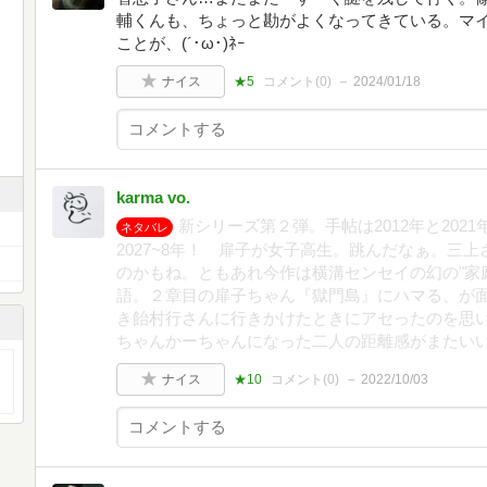
輔くんも、ちょっと勘がよくなってきている。マ
ことが、(´･ω･)ﾈｰ
ナイス
★5
コメント(
0
)
2024/01/18
karma vo.
新シリーズ第２弾。手帖は2012年と20
ネタバレ
2027~8年！ 扉子が女子高生。跳んだなぁ。三
のかもね。ともあれ今作は横溝センセイの幻の"家
語。２章目の扉子ちゃん『獄門島』にハマる、が
き飴村行さんに行きかけたときにアセったのを思
ちゃんかーちゃんになった二人の距離感がまたい
ナイス
★10
コメント(
0
)
2022/10/03