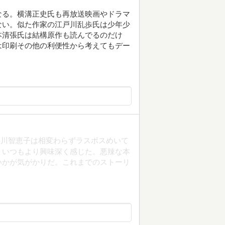
なる。横溝正史氏も再放送映画やドラマ
ない。似た作家の江戸川乱歩氏は少年少
本清張氏は結構原作も読んでるのだけ
は印刷その他の利便性から考えてもデー
篠川智恵子は相変わらずラスボスめいて
、いつもより興味深く感じた。悪辣な本
いかが気がかりだ。これまでのストーリ