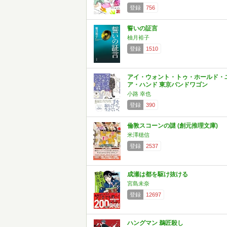
登録
756
誓いの証言
柚月裕子
登録
1510
アイ・ウォント・トゥ・ホールド・
ア・ハンド 東京バンドワゴン
小路 幸也
登録
390
倫敦スコーンの謎 (創元推理文庫)
米澤穂信
登録
2537
成瀬は都を駆け抜ける
宮島未奈
登録
12697
ハングマン 鵜匠殺し