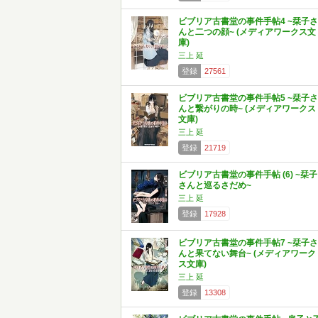
ビブリア古書堂の事件手帖4 ~栞子さ
んと二つの顔~ (メディアワークス文
庫)
三上 延
登録
27561
ビブリア古書堂の事件手帖5 ~栞子さ
んと繋がりの時~ (メディアワークス
文庫)
三上 延
登録
21719
ビブリア古書堂の事件手帖 (6) ~栞子
さんと巡るさだめ~
三上 延
登録
17928
ビブリア古書堂の事件手帖7 ~栞子さ
んと果てない舞台~ (メディアワーク
ス文庫)
三上 延
登録
13308