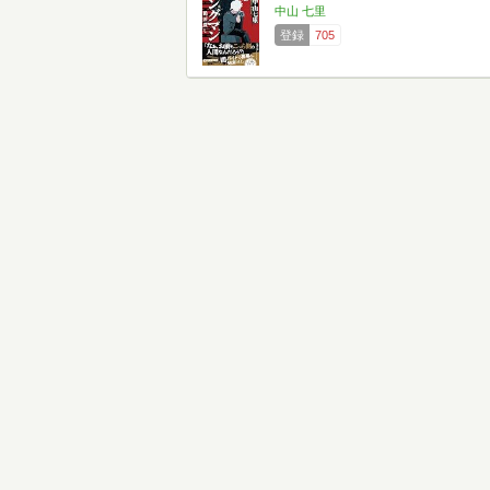
中山 七里
登録
705