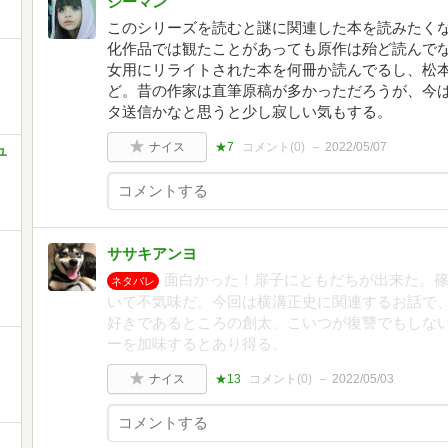
シーマン
このシリーズを読むと謎に関連した本を読みたく
化作品では観たことがあっても原作は殆ど読んで
女用にリライトされた本を何冊か読んでるし、松
ど。昔の作家は直筆原稿が多かっただろうが、今
タ送信かなと思うと少し寂しい気もする。
ナイス
★7
コメント(
0
)
2022/05/07
ユ
ササキアンヨ
面白かった！扉子にともだちが出来た。
ネタバレ
いて不気味だ。今回は横溝正史に関連するお話で
好きであるところの創太、こいつが復讐でもしな
ーを加味するとあり得る。
ナイス
★13
コメント(
0
)
2022/05/03