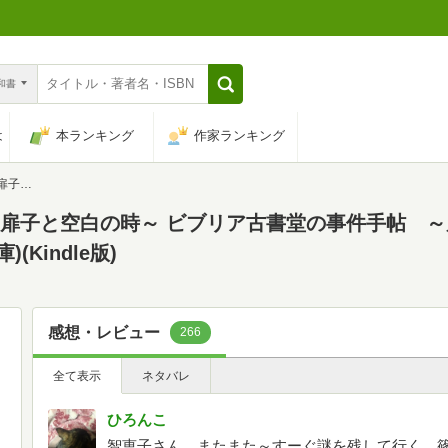
n和書
は
本ランキング
作家ランキング
ワークス文庫)
 ～扉子と空白の時～ ビブリア古書堂の事件手帖 
Kindle版)
感想・レビュー
266
全て表示
ネタバレ
ひろんこ
智恵子さん…またまた～すーぐ謎を残して行く。