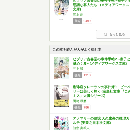
ビブリア古書堂の事件手帖 ~扉子と
思議な客人たち~ (メディアワークス
文庫)
三上 延
登録
9499
もっと見る
この本を読んだ人がよく読む本
ビブリア古書堂の事件手帖V ~扉子
謎めく夏~ (メディアワークス文庫)
三上 延
登録
1313
珈琲店タレーランの事件簿9 ピー
リーは美しく輝く (宝島社文庫 『こ
ミス』大賞シリーズ)
岡崎 琢磨
登録
786
アノマリーの追憶 天久鷹央の推理カ
ルテ (実業之日本社文庫)
知念 実希人