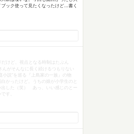
イブック使って見たくなったけど…書く
21年だけど、視点となる時制はたぶん
上さんがそんなに長く続けるつもりない
庭小説"を巡る『上島家の一族』の物
面白かったけど。うちの娘が小学生のと
い出した（笑） あっ、いい感じのとー
いです。