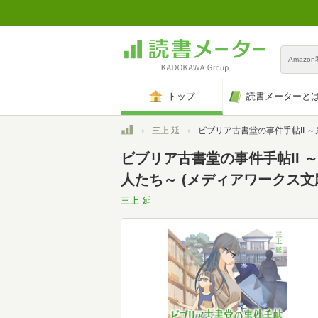
Amazo
トップ
読書メーターと
トップ
三上 延
ビブリア古書堂の事件手帖II ～扉子と空白の時～ ビブリア古書堂の事件手帖 ～扉子と不思議な客人たち～ (メディア
ビブリア古書堂の事件手帖II
人たち～ (メディアワークス文庫)(
三上 延