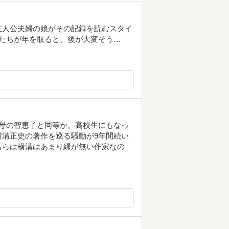
主人公夫婦の娘がその記録を読むスタイ
たちが年を取ると、後が大変そう…
母の智恵子と同等か。高校生にもなっ
溝正史の著作を巡る騒動が9年間続い
ちらは横溝はあまり縁が無い作家なの