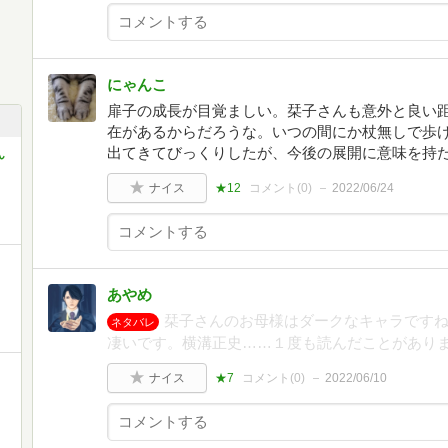
にゃんこ
扉子の成長が目覚ましい。栞子さんも意外と良い
在があるからだろうな。いつの間にか杖無しで歩
出てきてびっくりしたが、今後の展開に意味を持
ん
ナイス
★12
コメント(
0
)
2022/06/24
あやめ
栞子さんのお母様はダークなキャラです
ネタバレ
凄いです。横溝正史……１度も読んだことがあり
ナイス
★7
コメント(
0
)
2022/06/10