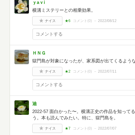
ｙaｖℹ︎
横溝ミステリーとの相乗効果。
ナイス
★6
コメント(
0
)
2022/08/12
ＨＮＧ
獄門島が対象になったが、家系図が出てくるよう
ナイス
★2
コメント(
0
)
2022/07/11
迪
2022-57 面白かった〜。横溝正史の作品を知っ
う。本も読んでみたい。特に、獄門島を。
ナイス
★7
コメント(
0
)
2022/07/07