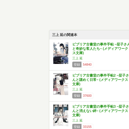
三上 延の関連本
ビブリア古書堂の事件手帖 ~栞子さ
と奇妙な客人たち~ (メディアワーク
ス文庫)
三上 延
登録
54840
ビブリア古書堂の事件手帖2 ~栞子さ
んと謎めく日常~ (メディアワークス
文庫)
三上 延
登録
37600
ビブリア古書堂の事件手帖3 ~栞子さ
んと消えない絆~ (メディアワークス
文庫)
三上 延
登録
33155