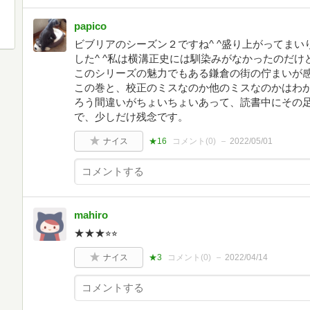
papico
ビブリアのシーズン２ですね^ ^盛り上がってま
した^ ^私は横溝正史には馴染みがなかったのだ
このシリーズの魅力でもある鎌倉の街の佇まいが
この巻と、校正のミスなのか他のミスなのかはわ
ろう間違いがちょいちょいあって、読書中にその
で、少しだけ残念です。
ナイス
★16
コメント(
0
)
2022/05/01
mahiro
★★★⭐︎⭐︎
ナイス
★3
コメント(
0
)
2022/04/14