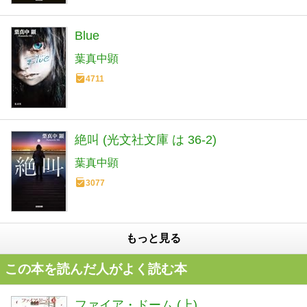
Blue
葉真中顕
4711
絶叫 (光文社文庫 は 36-2)
葉真中顕
3077
もっと見る
この本を読んだ人がよく読む本
ファイア・ドーム (上)