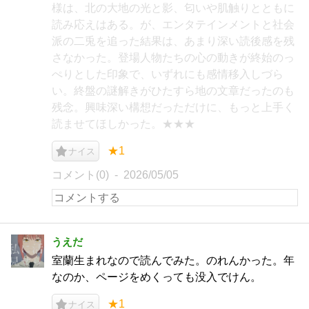
様は、北の大地の光と影、匂いや肌触りとともに
読み応えはある。が、エンタテインメントと社会
派の二兎を追った結果は、あまり深い読後感を残
さなかった。登場人物たちの心の動きが終始のっ
ぺりとした印象で、いずれにも感情移入しづら
い。終盤の謎解きがひたすら地の文章だったのも
残念。興味深い構想だっただけに、もっと上手く
読ませてほしかった。★★★
★1
ナイス
コメント(0)
2026/05/05
うえだ
室蘭生まれなので読んでみた。のれんかった。年
なのか、ページをめくっても没入でけん。
★1
ナイス