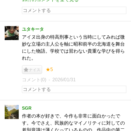
ユタキータ
アイヌ出身の特高刑事という当時にしてみれば微
妙な立場の主人公を軸に昭和前半の北海道を舞台
にした物語。学校では習わない貴重な学びを得ら
れた。
★5
ナイス
コメント(0)
2026/01/31
SGR
作者の本が好きで、今作も非常に面白かったで
す。今でさえ、民族的なマイノリティに対しての
差別意識は薄くなっているものの、作品中の第二