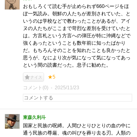
おもしろくて読む手が止められず660ページをほ
ぼ一気読み。朝鮮の人たちが差別されていた、と
いうのは学校などで教わったことがあるが、アイ
ヌの人たちがここまで苛烈な差別を受けていたと
は。方言札という方言への弾圧が特に沖縄などで
強くあったということも数年前に知ったばかり
だ。もちろんそのことを知れたことも良かったと
思うが、なにより次が気になって気になってあっ
という間の読書だった。息子に勧めた。
★5
ナイス
コメント(0)
2025/11/23
東森久利斗
国家と民族の呪縛。人間ひとりひとりの血の中に
通う民族の尊厳、魂の叫びを葬り去る刃。人類の