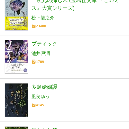
一次元の挿し木 (宝島社文庫 『このミ
ス』大賞シリーズ)
松下龍之介
23400
ブティック
池井戸潤
1789
多類婚姻譚
凪良ゆう
4145