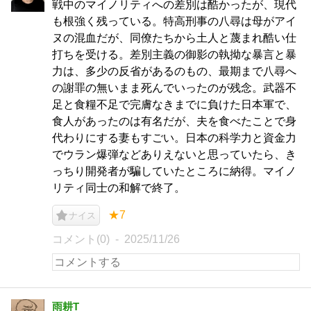
戦中のマイノリティへの差別は酷かったが、現代
も根強く残っている。特高刑事の八尋は母がアイ
ヌの混血だが、同僚たちから土人と蔑まれ酷い仕
打ちを受ける。差別主義の御影の執拗な暴言と暴
力は、多少の反省があるのもの、最期まで八尋へ
の謝罪の無いまま死んでいったのが残念。武器不
足と食糧不足で完膚なきまでに負けた日本軍で、
食人があったのは有名だが、夫を食べたことで身
代わりにする妻もすごい。日本の科学力と資金力
でウラン爆弾などありえないと思っていたら、き
っちり開発者が騙していたところに納得。マイノ
リティ同士の和解で終了。
★7
ナイス
コメント(0)
2025/11/26
雨耕T