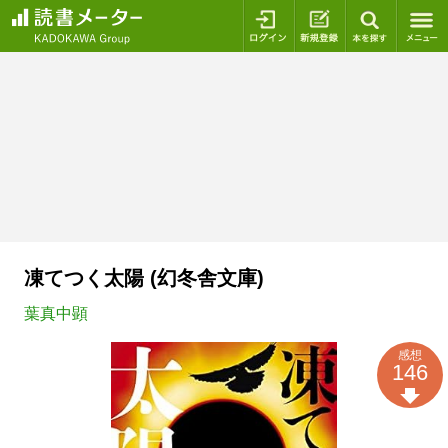
ログイン
新規登録
本を探
凍てつく太陽 (幻冬舎文庫)
葉真中顕
感想
146