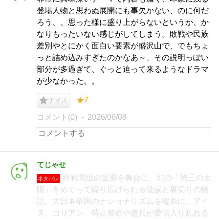
登場人物と思わぬ展開にも事欠かない、のに何だ
ろう、、思った様に盛り上がらないというか、か
なりもったいない感じがしてしまう。敗戦や民族
差別やとにかく面白い要素が盛沢山で、でもちょ
っと詰め込みすぎたのかなあ～、その説明っぽい
部分が多過ぎて、ぐっと迫って来るようなドラマ
が少なかった。。
★7
ナイス
コメント(0)
2026/06/08
てじゃせ
終戦間近の室蘭を舞台に、幻の「第三の太
ネタバレ
陽」をめぐって繰り広げられる陰謀と裏切りの物
語。大日本帝国のナショナリズムを縦糸に、アイ
ヌ、コリアン、特高警察や憲兵が愛憎入り乱れる