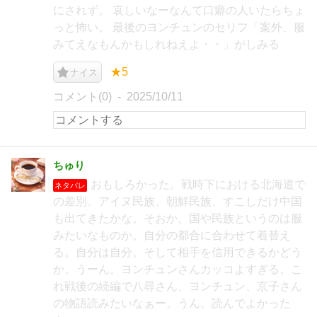
にされず。 哀しいなーなんて口癖の人いたらちょ
っと怖い。 最後のヨンチュンのセリフ「案外、服
みてえなもんかもしれねえよ・・」がしみる
★5
ナイス
コメント(0)
2025/10/11
ちゅり
おもしろかった。戦時下における北海道で
ネタバレ
の差別。アイヌ民族、朝鮮民族、すこしだけ中国
も出てきたかな。そおか。国や民族というのは服
みたいなものか。自分の都合に合わせて着替え
る。自分は自分。そして相手を信用できるかどう
か。うーん。ヨンチュンさんカッコよすぎる。こ
れ戦後の続編で八尋さん、ヨンチュン、京子さん
の物語読みたいなぁー。うん。読んでよかった