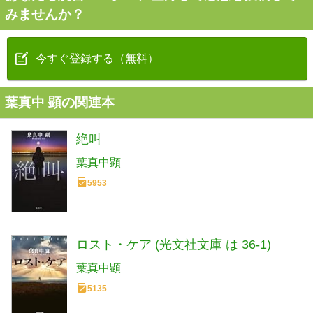
みませんか？
今すぐ登録する（無料）
葉真中 顕の関連本
絶叫
葉真中顕
5953
ロスト・ケア (光文社文庫 は 36-1)
葉真中顕
5135