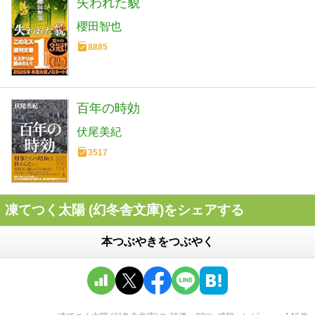
失われた貌
櫻田智也
8885
百年の時効
伏尾美紀
3517
凍てつく太陽 (幻冬舎文庫)をシェアする
本つぶやきをつぶやく