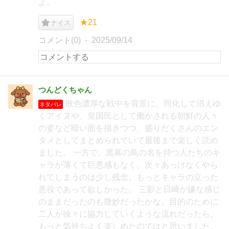
よ。
★21
ナイス
コメント(0)
2025/09/14
つんどくちゃん
敗色濃厚な戦中を背景に、同化して消えゆ
ネタバレ
くアイヌや、皇国民として働かされる朝鮮の人々
の姿など暗い面を描きつつ、盛りだくさんのエン
タメとしてまとめられていて最後まで楽しく読め
ました。 一方で、黒幕の鳥の名を持つ人たちのキ
ャラが薄くて巨悪感もなく、次々あっけなくやら
れてしまうのは少し残念。もっとキャラの立った
悪役であって欲しかった。 三影と日崎が嫌な感じ
のままだったのも微妙だったかな。目的のために
二人が徐々に協力していくような流れだったら、
もっと気持ちよく楽しめたのではと思いました。