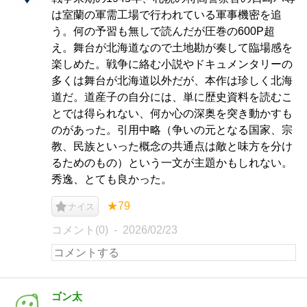
は室蘭の軍需工場で行われている軍事機密を追
う。何の予習も無しで読んだが圧巻の600P超
え。舞台が北海道なので土地勘が奏して臨場感を
楽しめた。戦争に絡む小説やドキュメンタリーの
多くは舞台が北海道以外だが、本作は珍しく北海
道だ。道産子の自分には、単に歴史資料を読むこ
とでは得られない、何か心の深奥を突き動かすも
のがあった。引用中略（争いの元となる国家、宗
教、民族といった概念の共通点は敵と味方を分け
るためのもの）という一文が主題かもしれない。
秀逸、とても良かった。
★79
ナイス
コメント(0)
2026/02/23
ゴン太