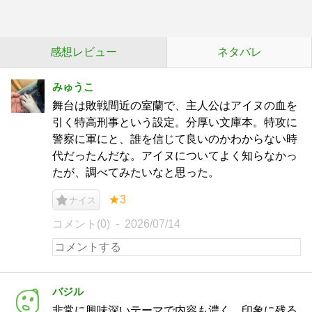
感想レビュー
ネタバレ
みゅうこ
舞台は敗戦間近の室蘭で、主人公はアイヌの血を
引く特高刑事という設定。分厚い文庫本。特攻に
警察に軍にと、誰を信じて良いのかわからない時
代だったんだな。アイヌについてよく知らなかっ
たが、調べてみたいなと思った。
★3
ナイス
コメント(0)
2026/07/14
バジル
非常に興味深いテーマで内容も濃く、印象に残る