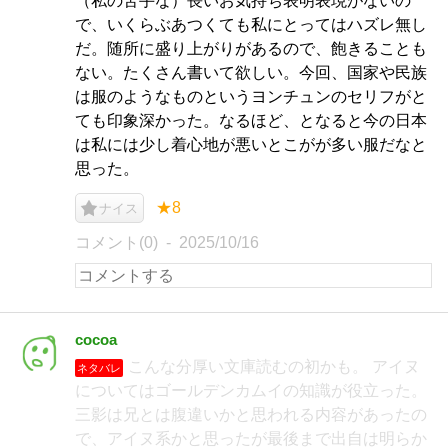
（私の苦手な）長いお気持ち表明表現がないの
で、いくらぶあつくても私にとってはハズレ無し
だ。随所に盛り上がりがあるので、飽きることも
ない。たくさん書いて欲しい。今回、国家や民族
は服のようなものというヨンチュンのセリフがと
ても印象深かった。なるほど、となると今の日本
は私には少し着心地が悪いとこがが多い服だなと
思った。
★8
ナイス
コメント(0)
2025/10/16
cocoa
こんな分厚い文庫読むの初かも。 アイヌ
ネタバレ
についてはゴールデンカムイの知識が役立った。
三影は兄とは腹違いかと思われる内容があったの
で、アイヌ系かと思ったが最後まで出自は明らか