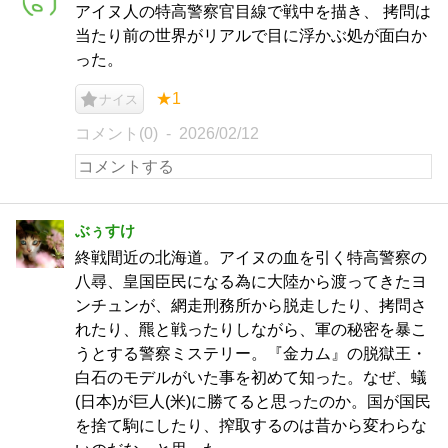
アイヌ人の特高警察官目線で戦中を描き、 拷問は
当たり前の世界がリアルで目に浮かぶ処が面白か
った。
★1
ナイス
コメント(0)
2026/02/12
ぶぅすけ
終戦間近の北海道。アイヌの血を引く特高警察の
八尋、皇国臣民になる為に大陸から渡ってきたヨ
ンチュンが、網走刑務所から脱走したり、拷問さ
れたり、羆と戦ったりしながら、軍の秘密を暴こ
うとする警察ミステリー。『金カム』の脱獄王・
白石のモデルがいた事を初めて知った。なぜ、蟻
(日本)が巨人(米)に勝てると思ったのか。国が国民
を捨て駒にしたり、搾取するのは昔から変わらな