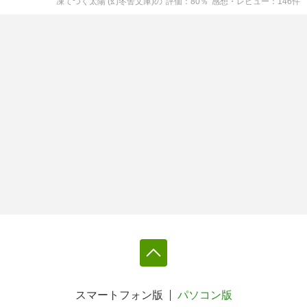
凍てつく太陽 (幻冬舎文庫)
の
評価
80
％
感想・レビュー
146
件
スマートフォン版
パソコン版