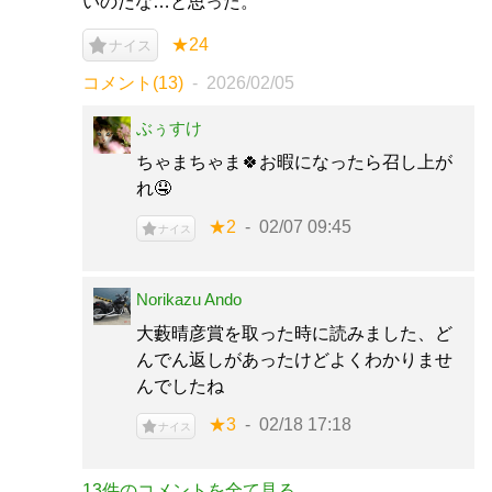
いのだな…と思った。
★24
ナイス
コメント(13)
2026/02/05
ぶぅすけ
ちゃまちゃま🍀お暇になったら召し上が
れ🤤
★2
02/07 09:45
ナイス
Norikazu Ando
大藪晴彦賞を取った時に読みました、ど
んでん返しがあったけどよくわかりませ
んでしたね
★3
02/18 17:18
ナイス
13件のコメントを全て見る