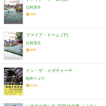
辻村深月
5162
ファイア・ドーム (下)
辻村深月
3878
イン・ザ・メガチャーチ
朝井リョウ
22124