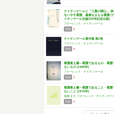
ナイチンゲールと「三重の関心」 病
をいやす看護、健康をまもる看護 (
イチンゲール生誕200年記念出版)
フローレンス・ナイチンゲール
登録
8
ナイチンゲール著作集 第2巻
フローレンス・ナイチンゲール
登録
8
看護覚え書―看護であるもの・看護
ないもの (1968年)
フローレンス・ナイチンゲール
登録
2
看護覚え書―看護であること・看護
ないこと (1976年)
湯槇 ます,フローレンス・ナイチンゲー
登録
0