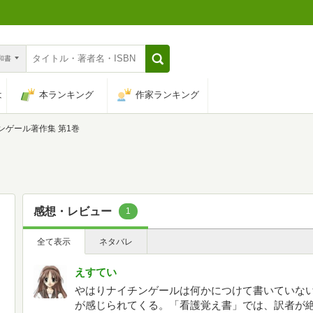
n和書
は
本ランキング
作家ランキング
ンゲール著作集 第1巻
感想・レビュー
1
全て表示
ネタバレ
えすてい
やはりナイチンゲールは何かにつけて書いていな
が感じられてくる。「看護覚え書」では、訳者が