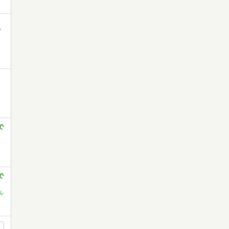
ナ
で
で
ル