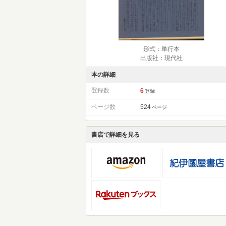
形式：単行本
出版社：現代社
本の詳細
登録数
6
登録
ページ数
524
ページ
書店で詳細を見る