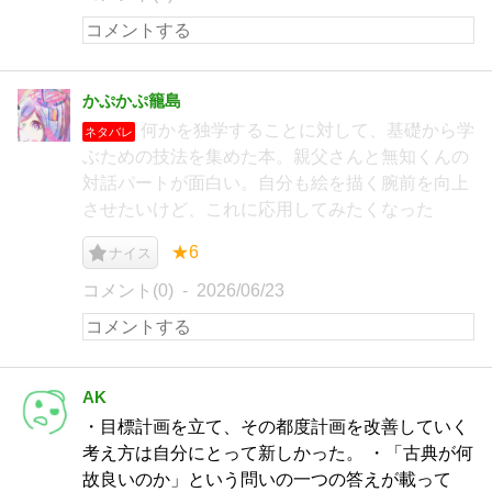
かぷかぷ籠島
何かを独学することに対して、基礎から学
ネタバレ
ぶための技法を集めた本。親父さんと無知くんの
対話パートが面白い。自分も絵を描く腕前を向上
させたいけど、これに応用してみたくなった
★6
ナイス
コメント(0)
2026/06/23
AK
・目標計画を立て、その都度計画を改善していく
考え方は自分にとって新しかった。 ・「古典が何
故良いのか」という問いの一つの答えが載って