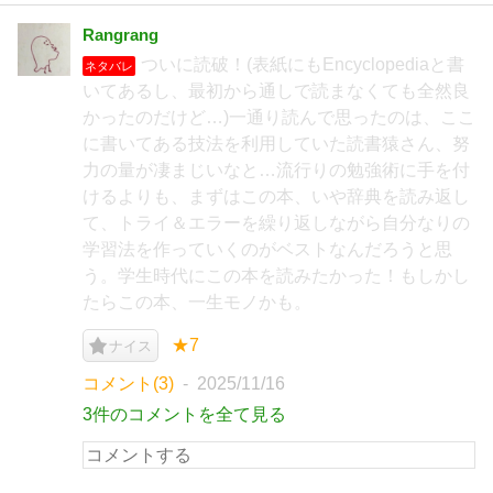
Rangrang
ついに読破！(表紙にもEncyclopediaと書
ネタバレ
いてあるし、最初から通しで読まなくても全然良
かったのだけど…)一通り読んで思ったのは、ここ
に書いてある技法を利用していた読書猿さん、努
力の量が凄まじいなと…流行りの勉強術に手を付
けるよりも、まずはこの本、いや辞典を読み返し
て、トライ＆エラーを繰り返しながら自分なりの
学習法を作っていくのがベストなんだろうと思
う。学生時代にこの本を読みたかった！もしかし
たらこの本、一生モノかも。
★7
ナイス
コメント(3)
2025/11/16
3件のコメントを全て見る