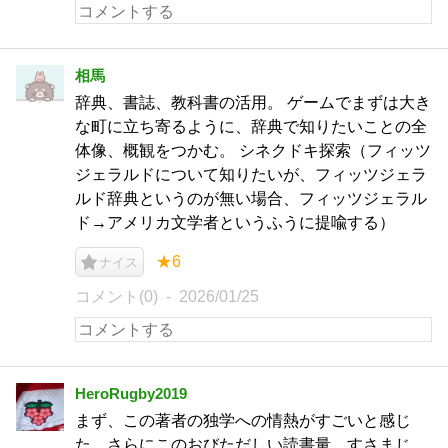
相馬
辞典、書誌、教科書の活用。 ゲームでまずは大き
な町に立ち寄るように、辞典で知りたいことの全
体像、概観をつかむ。 シネクドキ探索（フィッツ
ジェラルドについて知りたいが、フィッツジェラ
ルド辞典というのが無い場合、フィッツジェラル
ド→アメリカ文学者というふうに提喩する）
★6
ナイス
コメント(0)
2026/01/25
HeroRugby2019
まず、この著者の独学への情熱がすごいと感じ
た。さらにこのおびただしい読書量、すさまじ