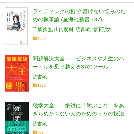
ライティングの哲学 書けない悩みのた
めの執筆論 (星海社新書 187)
千葉雅也
山内朋樹
読書猿
瀬下翔太
1335
問題解決大全――ビジネスや人生のハ
ードルを乗り越える37のツール
読書猿
1320
独学大全――絶対に「学ぶこと」をあ
きらめたくない人のための５５の技法
読書猿
957