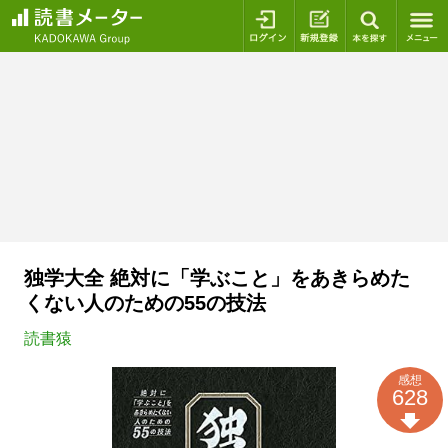
ログイン
新規登録
本を探
独学大全 絶対に「学ぶこと」をあきらめた
くない人のための55の技法
読書猿
感想
628