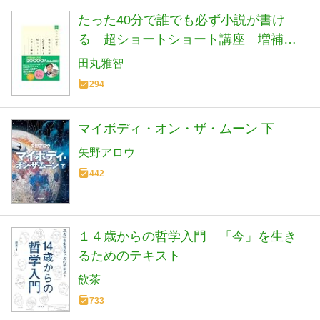
たった40分で誰でも必ず小説が書け
る 超ショートショート講座 増補新
装版
田丸雅智
294
マイボディ・オン・ザ・ムーン 下
矢野アロウ
442
１４歳からの哲学入門 「今」を生き
るためのテキスト
飲茶
733