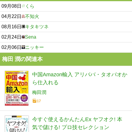
09月08日
くら
04月22日
不知火
08月16日
キタキツネ
02月24日
Sena
02月06日
ニッキー
梅田 潤の関連本
中国Amazon輸入 アリババ・タオバオか
ら仕入れる
梅田潤
17
今すぐ使えるかんたんEx ヤフオク! 本
気で儲ける! プロ技セレクション