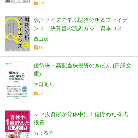
297
会計クイズで学ぶ財務分析＆ファイナ
ンス 決算書の読み方を「資本コスト
時代」にアップデートする
西山茂
13
優待株・高配当株投資のきほん (日経文
庫)
大口克人
55
ママ投資家が育休中に１億貯めた株式
投資
ちょる子