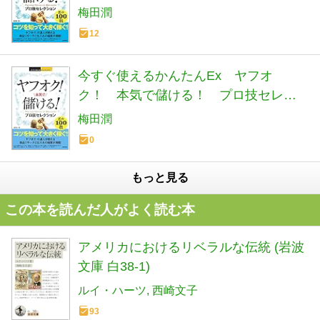
梅田潤
12
今すぐ使えるかんたんEx ヤフオ
ク！ 本気で儲ける！ プロ技セレク
ション
梅田潤
0
もっと見る
この本を読んだ人がよく読む本
アメリカにおけるリベラルな伝統 (岩波
文庫 白38-1)
ルイ・ハーツ
西崎文子
93