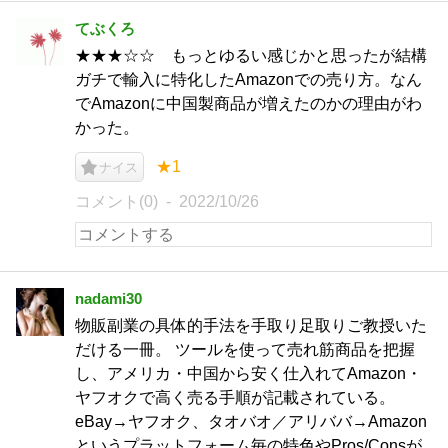
てぶくろ
★★★☆☆ もっとゆるい感じかと思ったが結構
ガチで輸入に特化したAmazonでの売り方。なん
でAmazonに中国製商品が増えたのかの理由がわ
かった。
★1
ナイス
コメント(0)
2022/10/26
nadami30
物販副業の具体的手法を手取り足取りご教授いた
だける一冊。 ツールを使って売れ筋商品を把握
し、アメリカ・中国から安く仕入れてAmazon・
ヤフオクで高く売る手順が記載されている。
eBay→ヤフオク、タオバオ／アリババ→Amazon
というプラットフォーム毎の特色やPros/Consが