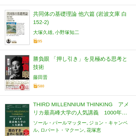
共同体の基礎理論 他六篇 (岩波文庫 白
152-2)
大塚久雄
小野塚知二
95
勝負眼 「押し引き」を見極める思考と
技術
藤田晋
580
THIRD MILLENNIUM THINKING アメ
リカ最高峰大学の人気講義 1000年古
びない思考が身につく
ソール・パールマッター
ジョン・キャンベ
ル
ロバート・マクーン
花塚恵