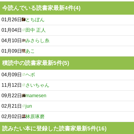
今読んでいる読書家最新4件(4)
01月26日
とちぼん
01月04日
田中 正人
04月10日
みさらし糸
01月09日
あこ
積読中の読書家最新5件(5)
04月09日
ヘボ
11月12日
さいちゃん
09月22日
mamesen
02月21日
jun
02月02日
林原琢磨
読みたい本に登録した読書家最新5件(16)