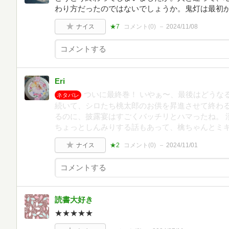
わり方だったのではないでしょうか。鬼灯は最初か
ナイス
★7
コメント(
0
)
2024/11/08
Eri
ついに最終巻！ いやぁ〜、最後はどうな
ネタバレ
続いて、シロたち桃太郎のお供を昇進させて終わる
るのに、披露宴はすごくバッチリとハマったね。 
ちょっとしんみりする話もあって、檎ちゃんとミ
ナイス
★2
コメント(
0
)
2024/11/01
読書大好き
★★★★★