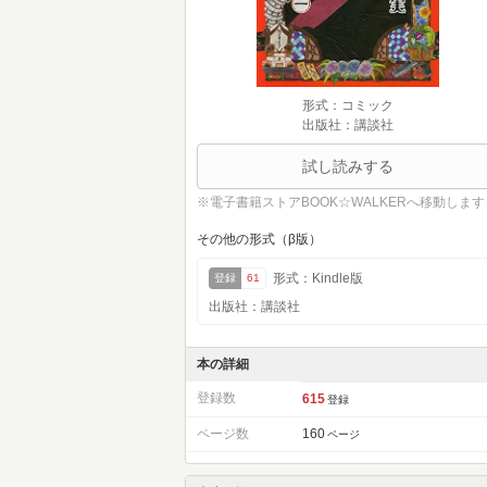
形式：コミック
出版社：講談社
試し読みする
※電子書籍ストアBOOK☆WALKERへ移動します
その他の形式（β版）
形式：Kindle版
登録
61
出版社：講談社
本の詳細
登録数
615
登録
ページ数
160
ページ