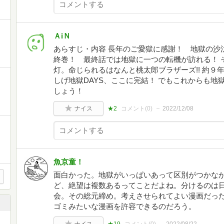
ＡiＮ
あらすじ・内容 長年のご愛獄に感謝！ 地獄の沙汰
終巻！ 最終話では地獄に一つの転機が訪れる！ 
灯。命じられるはなんと桃太郎ブラザーズ!! 約
しげ地獄DAYS、ここに完結！ でもこれからも
しょう！
ナイス
★2
コメント(
0
)
2022/12/08
魚京童！
面白かった。地獄がいっぱいあって区別がつかなか
ど、絶望は複数あるってことだよね。分けるのは
会。その総元締め。考えさせられてよい漫画だっ
ゴミみたいな漫画を許容できるのだろう。