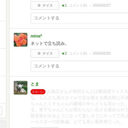
ナイス
★1
コメント(
0
)
2024/02/27
mina*
ネットで立ち読み。
ナイス
★2
コメント(
0
)
2024/02/20
とま
お義父さんが弟切さんとは難易度マック
ネタバレ
な。ちんどん屋スタイルで店を構える桃太郎に不
ちゃんとミキちゃんの最後のやりとりも良かった
る。童子ちゃんたちが変わらない良さを褒められ
怒哀楽が出るようになって楽しそうにやってて何
ールスターの総集編。とても良い最終巻だった。