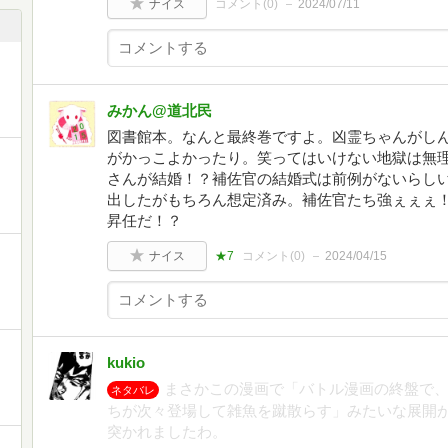
ナイス
コメント(
0
)
2024/07/11
みかん@道北民
図書館本。なんと最終巻ですよ。凶霊ちゃんがし
がかっこよかったり。笑ってはいけない地獄は無
さんが結婚！？補佐官の結婚式は前例がないらし
出したがもちろん想定済み。補佐官たち強ぇぇぇ
昇任だ！？
ナイス
★7
コメント(
0
)
2024/04/15
kukio
まさかこの漫画で「バトル漫画の終盤で
ネタバレ
ちが次々登場して雑魚を蹴散らす」みたいな展開
突かれましたわ。