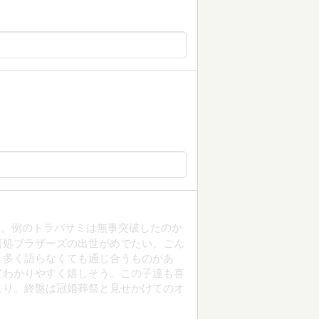
ス。例のトラバサミは無事突破したのか
喜処ブラザーズの出世がめでたい。ごん
。多く語らなくても通じ合うものがあ
てわかりやすく嬉しそう。この子達も喜
より。終盤は冠婚葬祭と見せかけてのオ