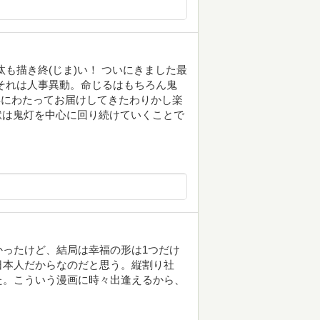
も描き終(じま)い！ ついにきました最
それは人事異動。命じるはもちろん鬼
９年にわたってお届けしてきたわりかし楽
地獄は鬼灯を中心に回り続けていくことで
ったけど、結局は幸福の形は1つだけ
日本人だからなのだと思う。縦割り社
た。こういう漫画に時々出逢えるから、