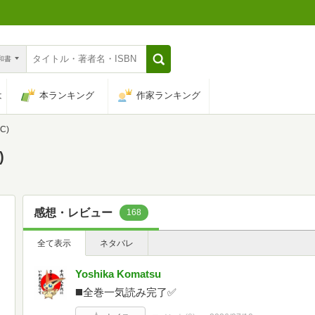
n和書
は
本ランキング
作家ランキング
C)
)
感想・レビュー
168
全て表示
ネタバレ
Yoshika Komatsu
◼️全巻一気読み完了✅