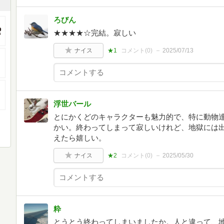
ろびん
★★★★☆完結。寂しい
ナイス
★1
コメント(
0
)
2025/07/13
浮世バール
とにかくどのキャラクターも魅力的で、特に動物
かい。終わってしまって寂しいけれど、地獄には
えたら嬉しい。
ナイス
★2
コメント(
0
)
2025/05/30
粋
とうとう終わってしまいましたか。人と違って、地