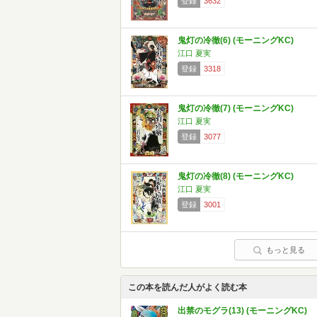
登録
3632
鬼灯の冷徹(6) (モーニングKC)
江口 夏実
登録
3318
鬼灯の冷徹(7) (モーニングKC)
江口 夏実
登録
3077
鬼灯の冷徹(8) (モーニングKC)
江口 夏実
登録
3001
もっと見る
この本を読んだ人がよく読む本
出禁のモグラ(13) (モーニングKC)