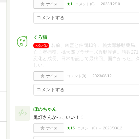
ナイス
★1
コメント(
0
)
2023/12/10
くろ猫
名前、凶霊と仲間10年、桃太郎移動薬局
ネタバレ
亡亡者捕獲、桃太郎ブラザーズ異動昇進。話数271+
変化と成長、日常を記して最終回。面白かった。
しい。
ナイス
コメント(
0
)
2023/08/12
ほのちゃん
鬼灯さんかっこいい！！
ナイス
★15
コメント(
0
)
2023/03/12