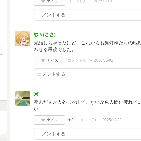
ナイス
コメント(
0
)
2026/07/10
紗々(ささ)
完結しちゃったけど、これからも鬼灯様たちの地
わせる最後でした。
ナイス
コメント(
0
)
2026/05/02
💓
死んだ人か人外しか出てこないから人間に疲れてい
い
ナイス
★3
コメント(
0
)
2025/12/20