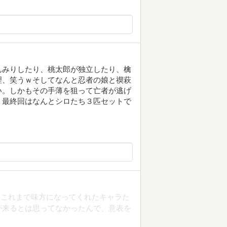
んみりしたり、桃太郎が独立したり、檎
理、笑うｗそしてなんと忍者の娘と禊萩
い。しかもその手薄を狙って亡者が逃げ
！最終回はなんとシロたち３匹セットで
、これまで味方になってくれたキャラた
が来るとは思ってなかったんで、意表を