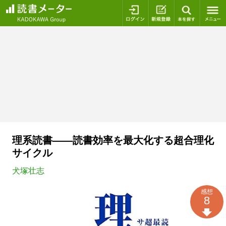
ログイン
新規登録
本を探
理系読書――読書効率を最大化する超合理化
サイクル
犬塚壮志
感想
8