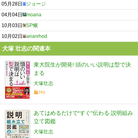
05月28日
ジョージ
04月04日
moana
10月03日
SP蛾
10月02日
arianrhod
犬塚 壮志の関連本
東大院生が開発! 頭のいい説明は型で決
まる
犬塚壮志
703
あてはめるだけで“すぐ"伝わる 説明組み
立て図鑑
犬塚壮志