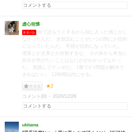
虚心坦懐
全て読もうとするから頭に入った感じがし
ネタバレ
なかったんだ。 全部読むことがいつの間にか目的
になっていたんだ。 手段が目的になっていた。
理系とか文系とか分類するな。 その本から本当に
自分が学びたいことはなにかがわかってなかっ
た。 実践してナンボだ。 1冊で1つ問題が解決で
きればいい。 12時間以内にやる。
★2
ナイス
コメント(0)
2020/12/28
ukitama