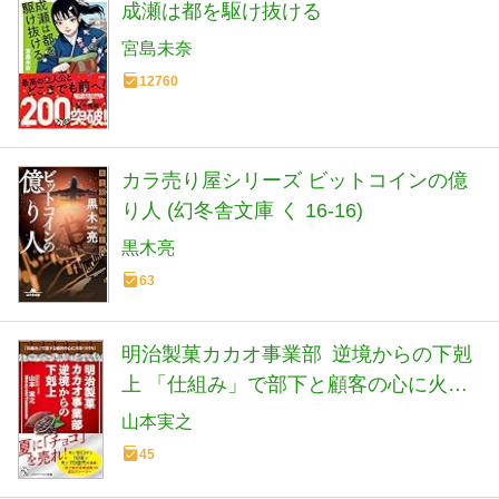
成瀬は都を駆け抜ける
宮島未奈
12760
カラ売り屋シリーズ ビットコインの億
り人 (幻冬舎文庫 く 16-16)
黒木亮
63
明治製菓カカオ事業部 逆境からの下剋
上 「仕組み」で部下と顧客の心に火を
つけろ！ (PHPビジネス新書)
山本実之
45