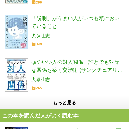
390
「説明」がうまい人がいつも頭におい
ていること
犬塚壮志
349
頭のいい人の対人関係 誰とでも対等
な関係を築く交渉術 (サンクチュアリ出
版)
犬塚壮志
265
もっと見る
この本を読んだ人がよく読む本