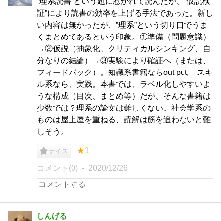
”理系読書”という題に惹かれて読んだが、”仮説検
証”により読書の効率を上げる手法であった。新し
い内容は無かったが、”理系”という切り口でうま
くまとめてあるという印象。①準備（問題意識）
→②仮説（抽象化、クリティカルシンキング、自
分なりの結論）→③実験により確証へ（または、
フィードバック）。知識系書籍ならout put, スキ
ル系なら、実践。本書では、ラベル化しやすいよ
うな構成（目次、まとめ等）だが、そんな書籍は
少数では？理系の論文は難しくない。社会学系の
ものは屋上屋を重ねる、読解は筋を追わないと難
しそう。
★1
ナイス
コメント(0)
2020/12/26
しんげる