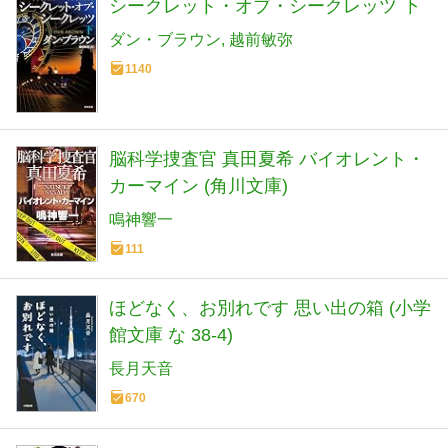
シークレット・オブ・シークレッツ 下
ダン・ブラウン
越前敏弥
1140
脳科学捜査官 真田夏希 バイオレント・
カーマイン (角川文庫)
鳴神響一
111
ほどなく、お別れです 思い出の箱 (小学
館文庫 な 38-4)
長月天音
670