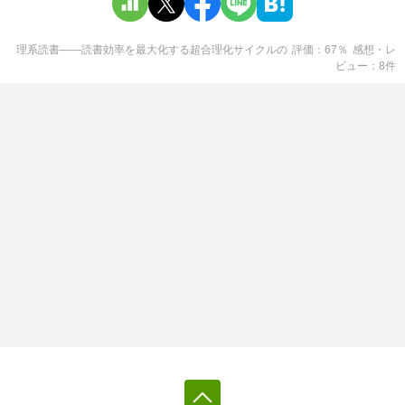
理系読書――読書効率を最大化する超合理化サイクル
の
評価
67
％
感想・レ
ビュー
8
件