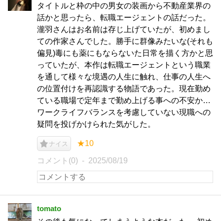
タイトルと枠の中の男女の装画から不動産業界の
話かと思ったら、転職エージェントの話だった。
瀧羽さんはお名前は存じ上げていたが、初めまし
ての作家さんでした。勝手に群像みたいな(それも
偏見)毒にも薬にもならないた日常を描く方かと思
っていたが、本作は転職エージェントという職業
を通して様々な境遇の人生に触れ、仕事の人生へ
の位置付けを再認識する物語であった。現在勤め
ている職場で定年まで勤め上げる事への不安か…
ワークライフバランスを考慮していない現職への
疑問を投げかけられた気がした。
★10
ナイス
コメント(0)
2025/08/19
tomato