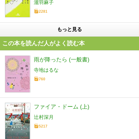
瀧羽麻子
2281
もっと見る
この本を読んだ人がよく読む本
雨が降ったら (一般書)
寺地はるな
760
ファイア・ドーム (上)
辻村深月
5217