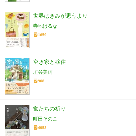
世界はきみが思うより
寺地はるな
1659
空き家と移住
垣谷美雨
908
蛍たちの祈り
町田そのこ
4953