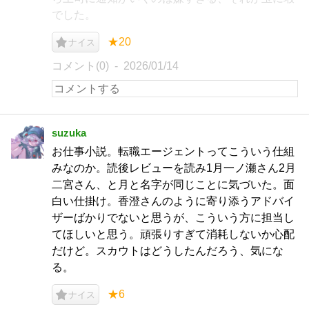
でした。
★20
ナイス
コメント(0)
2026/01/14
suzuka
お仕事小説。転職エージェントってこういう仕組
みなのか。読後レビューを読み1月一ノ瀬さん2月
二宮さん、と月と名字が同じことに気づいた。面
白い仕掛け。香澄さんのように寄り添うアドバイ
ザーばかりでないと思うが、こういう方に担当し
てほしいと思う。頑張りすぎて消耗しないか心配
だけど。スカウトはどうしたんだろう、気にな
る。
★6
ナイス