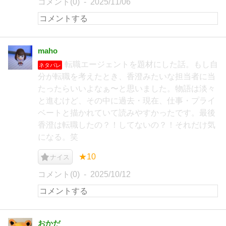
コメント(0)
2025/11/06
maho
転職エージェントを題材にした話。もし自
ネタバレ
分が転職を考えたとき、香澄みたいな担当者に当
たったらいいよなぁ〜と思いました。物語は淡々
と進むけど、その中に過去・現在、仕事・プライ
ベートと描かれていて読みやすかったです。最後
香澄は転職したの？！してないの？！それだけ気
になる。笑
★10
ナイス
コメント(0)
2025/10/12
おかだ