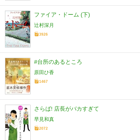
ファイア・ドーム (下)
辻村深月
3926
#台所のあるところ
原田ひ香
1467
さらば! 店長がバカすぎて
早見和真
2072