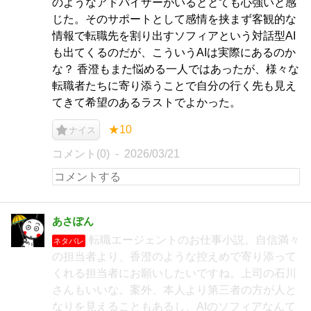
のようなアドバイザーがいるととても心強いと感
じた。そのサポートとして感情を挟まず客観的な
情報で転職先を割り出すソフィアという対話型AI
も出てくるのだが、こういうAIは実際にあるのか
な？ 香澄もまた悩める一人ではあったが、様々な
転職者たちに寄り添うことで自分の行く先も見え
てきて希望のあるラストでよかった。
★10
ナイス
コメント(0)
2026/03/21
あさぽん
転職エージェントのお仕事小説。自信満々
ネタバレ
の担当者より、香澄のような控えめで寄り添って
くれる担当者にお願いしたいですね。上司の石川
さんもいいな。案外、本人より第三者の方が人と
なりを見えることもあるし、AIのソフィアなんて