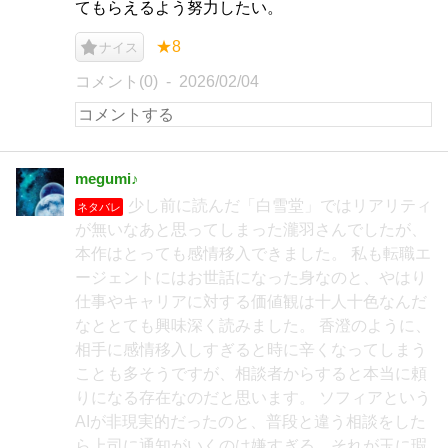
てもらえるよう努力したい。
★8
ナイス
コメント(0)
2026/02/04
megumi♪
少し前に読んだ「白雪堂」ではリアリティ
ネタバレ
が無いなあと思ってしまった瀧羽さんでしたが、
本作はとっても感情移入できました。 私も転職エ
ージェントにはお世話になった身なのと、やはり
仕事やキャリアに対する価値観は十人十色なんだ
なととても興味深く読みました。 香澄のように、
相手に感情移入しすぎると時に辛くなってしまう
ことも多そうですが、相談者からすると本当に頼
りになる存在なのだと思います。 ソフィアという
AIが非現実的だったのと、普段と違う相談をした
ら上司に通知がいくのは嫌すぎる、それが玉に瑕