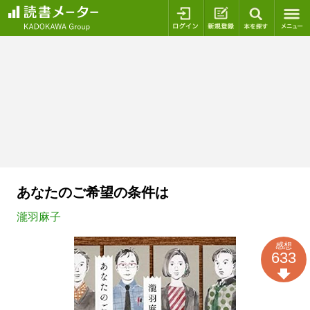
ログイン
新規登録
本を探
あなたのご希望の条件は
瀧羽麻子
感想
633