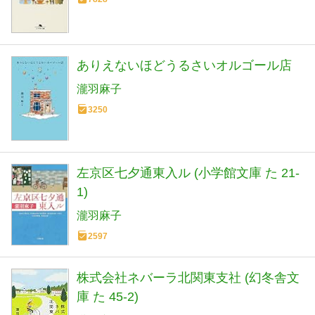
ありえないほどうるさいオルゴール店
瀧羽麻子
3250
左京区七夕通東入ル (小学館文庫 た 21-
1)
瀧羽麻子
2597
株式会社ネバーラ北関東支社 (幻冬舎文
庫 た 45-2)