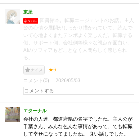
東屋
図書館本。転職エージェントのお話。主人
ネタバレ
公の心情や展開がしっかり描かれていて、読んで
いて心地よくまたテンポよく楽しんだ。転職する
側、サポート側、会社側等様々な視点が面白い。
AIのソフィアもどことなく人間らしく感じられ
る。
★6
ナイス
コメント(0)
2026/05/03
エターナル
会社の人達、都道府県の名字でしたね。主人公が
千葉さん、みんな色んな事情があって、でも転職
して幸せになってましたね。 良い話しでした。