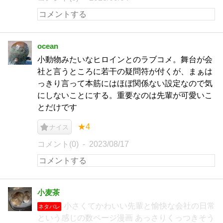
ocean
小動物みたいなヒロインとのラブコメ。舞台が会
社と言うところに若干の疑問符が付くが、まぁは
っきり言って本筋にはほぼ関係ない設定なので気
にしないことにする。重要なのは先輩が可愛いこ
とだけです
★4
ナイス
コメント(0)
2023/08/17
小麦茶
小さくてかわいい先輩と愉快な会社の日常
ネタバレ
という感じの数ページ漫画 あっさりくっつきそう