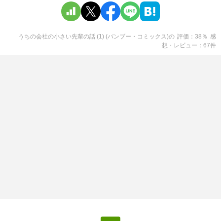
うちの会社の小さい先輩の話 (1) (バンブー・コミックス)
の
評価
38
％
感
想・レビュー
67
件