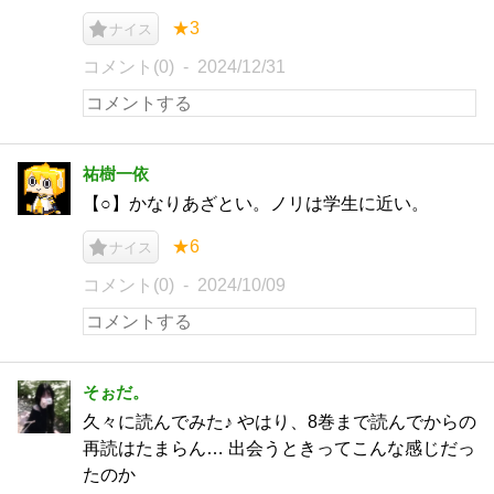
★3
ナイス
コメント(0)
2024/12/31
祐樹一依
【○】かなりあざとい。ノリは学生に近い。
★6
ナイス
コメント(0)
2024/10/09
そぉだ。
久々に読んでみた♪ やはり、8巻まで読んでからの
再読はたまらん… 出会うときってこんな感じだっ
たのか