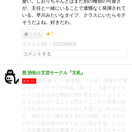
愛い。しおりちゃんとはまた別の種類の可愛さ
が、主任と一緒にいることで遺憾なく発揮されて
いる。早川みたいなタイプ、クラスにいたらモテ
そうだよね。好きだわ。
★7
ナイス
コメント(0)
2023/08/06
想 詩拓@文芸サークル『文机』
表題通り、一部を除いて小さい先輩の可愛
ネタバレ
さがメインテーマの作品。実のところ途中までイ
ベントはあるけど物語の先が見えないペットエッ
セイを読んでいるような気分でここから何巻も続
くのを読み続けられるのかと不安になったんだけ
ど、物語を引っ掻き回す主任が活躍し出してから
がかなり読み進めやすくなった気がする。しかし
この先輩後輩は仕事場でこれだけイチャイチャし