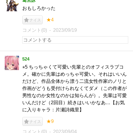
葛宮詠
おもしろかった
★4
ナイス
コメント(0)
2023/09/19
524
⭐︎5 ちっちゃくて可愛い先輩とのオフィスラブコ
メ。確かに先輩はめっちゃ可愛い。それはいいん
だけど、作品全体から漂う二流女性作家のノリと
作画がどうも受付けられなくてダメ（この作者が
男性なのか女性なのかは知らんが）。先輩は可愛
いんだけど（2回目）続きはいいかなあ…【お気
に入りキャラ：片瀬詩織里】
★9
ナイス
コメント(0)
2023/09/04