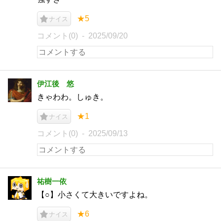
★5
ナイス
コメント(0)
2025/09/20
伊江後 悠
きゃわわ。しゅき。
★1
ナイス
コメント(0)
2025/09/13
祐樹一依
【○】小さくて大きいですよね。
★6
ナイス