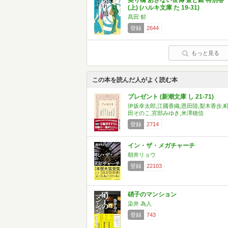
契り橋 あきない世傳 金と銀 特別巻
(上) (ハルキ文庫 た 19-31)
髙田 郁
登録
2644
もっと見る
この本を読んだ人がよく読む本
プレゼント (新潮文庫 し 21-71)
伊坂幸太郎,江國香織,恩田陸,梨木香歩,
田そのこ,宮部みゆき,米澤穂信
登録
2714
イン・ザ・メガチャーチ
朝井リョウ
登録
22103
硝子のマンション
染井 為人
登録
743