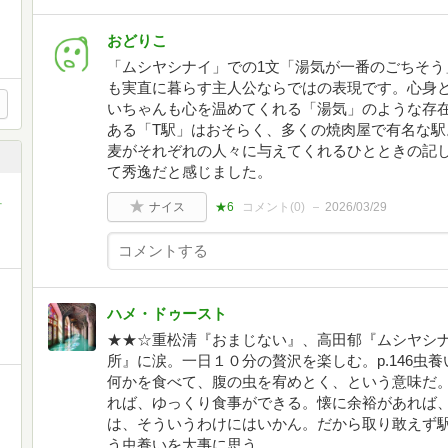
おどりこ
「ムシヤシナイ」での1文「湯気が一番のごちそう
も実直に暮らす主人公ならではの表現です。心身
いちゃんも心を温めてくれる「湯気」のような存
ある「T駅」はおそらく、多くの焼肉屋で有名な
麦がそれぞれの人々に与えてくれるひとときの記
て秀逸だと感じました。
ナイス
★6
コメント(
0
)
2026/03/29
町
ハメ・ドゥースト
★★☆重松清『おまじない』、高田郁『ムシヤシ
所』に涙。一日１０分の贅沢を楽しむ。p.146虫
何かを食べて、腹の虫を宥めとく、という意味だ
れば、ゆっくり食事ができる。懐に余裕があれば
は、そういうわけにはいかん。だから取り敢えず
う虫養いを大事に思う。