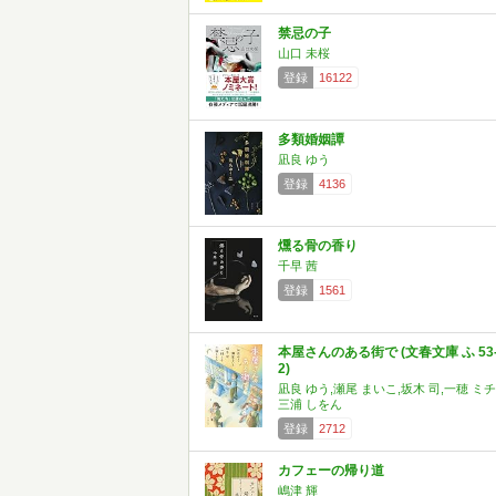
禁忌の子
山口 未桜
登録
16122
多類婚姻譚
凪良 ゆう
登録
4136
燻る骨の香り
千早 茜
登録
1561
本屋さんのある街で (文春文庫 ふ 53
2)
凪良 ゆう,瀬尾 まいこ,坂木 司,一穂 ミチ
三浦 しをん
登録
2712
カフェーの帰り道
嶋津 輝