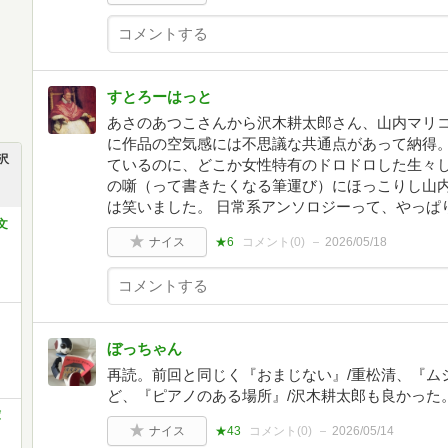
すとろーはっと
あさのあつこさんから沢木耕太郎さん、山内マリ
に作品の空気感には不思議な共通点があって納得。
沢
ているのに、どこか女性特有のドロドロした生々
の噺（って書きたくなる筆運び）にほっこりし山
は笑いました。 日常系アンソロジーって、やっぱ
文
ナイス
★6
コメント(
0
)
2026/05/18
ぼっちゃん
再読。前回と同じく『おまじない』/重松清、『ム
ど、『ピアノのある場所』/沢木耕太郎も良かった
庫
ナイス
★43
コメント(
0
)
2026/05/14