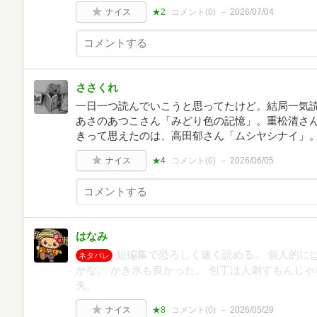
ナイス
★2
コメント(
0
)
2026/07/04
ささくれ
一日一つ読んでいこうと思ってたけど。結局一気
あさのあつこさん「みどり色の記憶」。重松清さ
きって思えたのは、高田郁さん「ムシヤシナイ」
ナイス
★4
コメント(
0
)
2026/06/05
はなみ
短編集で恐ろしく速く読める。 個人的に
ネタバレ
かな。 かき氷も良かった。 包丁は人刺すもんじ
夫。
ナイス
★8
コメント(
0
)
2026/05/29