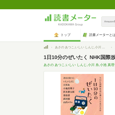
Amazo
トップ
読書メーターと
トップ
あさの あつこ,いしい しんじ,小川 糸,小池 真理子,沢木 耕太郎,重松 清,髙田 郁,山内 マリコ
1日10分のぜいたく NHK国際
あさの あつこ,いしい しんじ,小川 糸,小池 真理