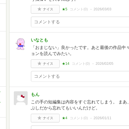
ナイス
★5
コメント(
0
)
2026/03/03
いなとも
「おまじない」良かったです。あと最後の作品中
ョンを読んでみたい。
ナイス
★14
コメント(
0
)
2026/02/05
-
もん
,
この手の短編集は内容をすぐ忘れてしまう。 まあ
ぶしだから忘れてもいいんだけど。
ナイス
★4
コメント(
0
)
2026/01/11