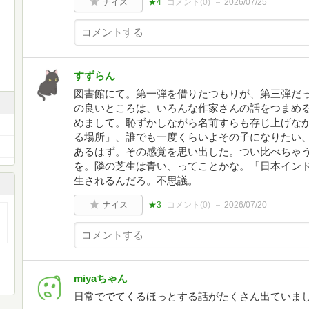
ナイス
★4
コメント(
0
)
2026/07/25
すずらん
図書館にて。第一弾を借りたつもりが、第三弾だ
の良いところは、いろんな作家さんの話をつまめ
めまして。恥ずかしながら名前すらも存じ上げな
る場所」、誰でも一度くらいよその子になりたい
あるはず。その感覚を思い出した。つい比べちゃ
を。隣の芝生は青い、ってことかな。「日本イン
生されるんだろ。不思議。
ナイス
★3
コメント(
0
)
2026/07/20
miyaちゃん
日常ででてくるほっとする話がたくさん出ていま