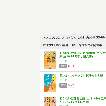
あさの あつこ,いしい しんじ,小川 糸,小池 真理子,
木 耕太郎,重松 清,髙田 郁,山内 マリコの関連本
あきない世傳 金と銀 源流篇 (ハルキ
庫 た 19-15 時代小説文庫)
髙田郁
登録
6854
花だより みをつくし料理帖 特別巻
髙田郁
登録
5772
あきない世傳金と銀 (三) (ハルキ文
た 19-17 時代小説文庫)