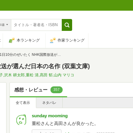
n和書
は
本ランキング
作家ランキング
1日10分のぜいたく NHK国際放送が選んだ日本の名作 (双葉文庫)
放送が選んだ日本の名作 (双葉文庫)
子,沢木 耕太郎,重松 清,髙田 郁,山内 マリコ
感想・レビュー
357
全て表示
ネタバレ
sunday mooming
重松さんと高田さんが良かった。