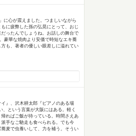
」に心が震えました。つましいながら
ともに疲弊した孫の弘晃にとって、おじ
在だったんでしょうね。お話しの舞台で
駅。豪華な焼肉より安価で時短なエキ蕎
し方も、著者の優しい眼差しに溢れてい
ナイ』、沢木耕太郎『ピアノのある場
養い、という言葉が大阪にはある。軽く
。帰ればご飯が待っている。時間さえあ
、派手なご馳走も食べられる。でも今
駅蕎麦で虫養いして、力を補う。そうい