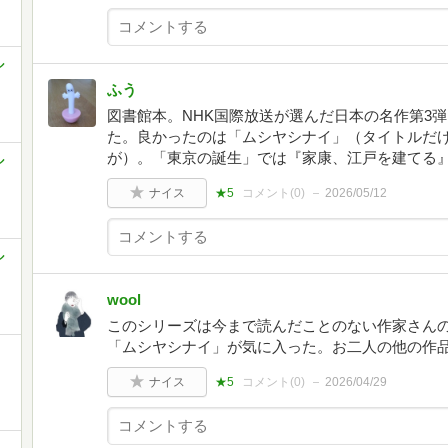
ル
ふう
図書館本。NHK国際放送が選んだ日本の名作第3
た。良かったのは「ムシヤシナイ」（タイトルだ
が）。「東京の誕生」では『家康、江戸を建てる
ル
ナイス
★5
コメント(
0
)
2026/05/12
ル
wool
このシリーズは今まで読んだことのない作家さん
「ムシヤシナイ」が気に入った。お二人の他の作
ナイス
★5
コメント(
0
)
2026/04/29