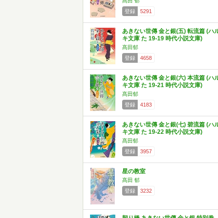
髙田 郁
登録
5291
あきない世傳 金と銀(五) 転流篇 (ハ
キ文庫 た 19-19 時代小説文庫)
髙田郁
登録
4658
あきない世傳 金と銀(六) 本流篇 (ハ
キ文庫 た 19-21 時代小説文庫)
髙田郁
登録
4183
あきない世傳 金と銀(七) 碧流篇 (ハ
キ文庫 た 19-22 時代小説文庫)
髙田郁
登録
3957
星の教室
髙田 郁
登録
3232