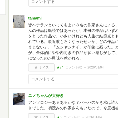
tamami
皆ベテランといってもよい８名の作家さんによる
んの作品は既読ではあったが、本冊の作品はいず
をとった作品で、小さいけれども人生の結節点と
れている。最近涙もろくなったせいか、どの作品
まじない」、「ムシヤシナイ」が印象に残った。カ
が、全体的にやや内向きの作品が多い感じがして
になったのか興味を惹かれる。
ナイス
★74
コメント(
0
)
2026/01/04
ニノちゃんが大好き
アンソロジーあるあるかな？バーバのかき氷は読
きでした。初読みの作家さんもいたので、今度機
ナイス
★6
コメント(
0
)
2026/01/04