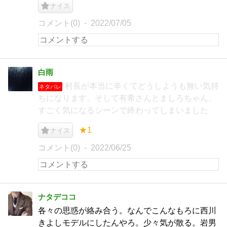
ナイス
コメント(0)
2022/07/05
白雨
村長が本当に辛くてどうしようも無い気持
ネタバレ
ちになります。そして有希さんとましろちゃん、
すごく気になるシーンで終わってしまいました
★1
ナイス
コメント(0)
2022/06/25
ナタデココ
各々の思惑が絡み合う。なんでこんなもろに西川
きよしモデルにしたんやろ。少々気が散る。岩男