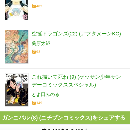
485
空挺ドラゴンズ(22) (アフタヌーンKC)
桑原太矩
93
これ描いて死ね (9) (ゲッサン少年サン
デーコミックススペシャル)
とよ田みのる
149
ガンニバル (8) (ニチブンコミックス)をシェアする