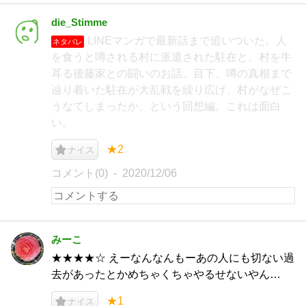
die_Stimme
LINEマンガで最新話まで追いついた。人
ネタバレ
を食うと噂される村に派遣された駐在と、村を牛
耳る後藤家との闘いのお話。目下、噂の真相まで
辿り着いた駐在が大乱戦を繰り広げ、村がなぜこ
うなてしまったか、という回想編。これは面白
い。
★2
ナイス
コメント(0)
2020/12/06
みーこ
★★★★☆ えーなんなんもーあの人にも切ない過
去があったとかめちゃくちゃやるせないやん…
★1
ナイス