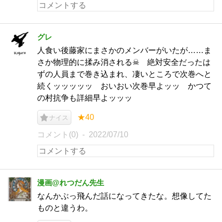
グレ
人食い後藤家にまさかのメンバーがいたが……ま
さか物理的に揉み消される☠ 絶対安全だったは
ずの人員まで巻き込まれ、凄いところで次巻へと
続くッッッッッ おいおい次巻早よッッ かつて
の村抗争も詳細早よッッッ
★40
ナイス
コメント(0)
2022/07/10
漫画@れつだん先生
なんかぶっ飛んだ話になってきたな。想像してた
ものと違うわ。