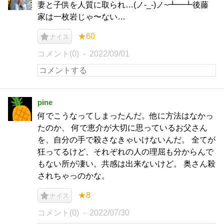
妻と子供を人質に取られ…(ノ-_-)ノ~┻━┻後藤
家は一枚岩じゃ〜ない…
★60
ナイス
コメント(0)
2022/09/01
pine
何でこうなってしまったんだ。他に方法はなかっ
たのか、 何で恵介が大切に思っているお父さん
を、自分の手で殺さなきゃいけないんだ。 全てが
狂ってるけど、それぞれの人の理屈も分からんで
もない所が凄い。共感は出来ないけど。 奥さん殺
されちゃっのかな。
★8
ナイス
コメント(0)
2022/07/30