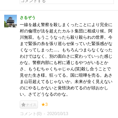
さるぞう
一線を越え警察を殺しまくったことにより完全に
村の倫理が法を超えたカルト集団に相成り候。阿
川無双。もうこうなったら殺り殺られの世界。今
まで緊張の糸を張り巡らせ保っていた緊張感がな
くなってしまった…。もちろんつまらなくなった
わけではなく、別の面白さに変わっていった感じ
かな。警察内部にも村に通じるやつがいるとか
さ、もうむちゃくちゃじゃん(笑)殺し合うことで
見せた生き様。狂ってる。国に喧嘩を売る。あさ
ま山荘超えてるじゃないか。未来が全く見えない
のにやるしかないと覚悟決めてるのが頭おかし
い。さてどうなるのかな。
★3
ナイス
コメント(0)
2020/10/13