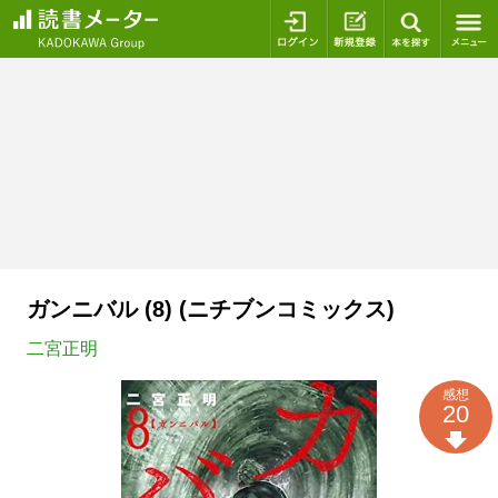
ログイン
新規登録
本を探
ガンニバル (8) (ニチブンコミックス)
二宮正明
感想
20