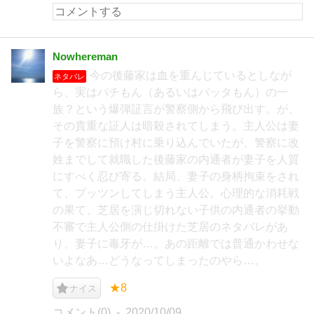
Nowhereman
今の後藤家は血を重んじているとしなが
ネタバレ
ら、実はパチもん（あるいはバッタもん）の一
族？という爆弾証言が警察側から飛び出す。が、
その貴重な証人は暗殺されてしまう。主人公は妻
子を警察に預け村に乗り込んでいたが、警察に改
姓までして就職した後藤家の内通者が妻子を人質
にすべく忍び寄る。結局、妻子の身柄拘束をされ
て、プッツンしてしまう主人公。心理的な消耗戦
の果て、芝居を演じ切れない子供の内通者の挙動
不審で主人公側の仕掛けた芝居のネタバレがあ
り、妻子に毒牙が…。あの距離では普通かわせな
いよなあ…どうなってしまったのやら…。
★8
ナイス
コメント(0)
2020/10/09