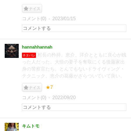
ナイス
コメント(0)
2023/01/15
hannahhannah
村長の矜持。恵介、洋介とともに良心が残
ネタバレ
った人だった。大悟の妻子を奪取にくる後藤家出
身の警察官たち。とんでもないドライヴィング・
テクニック。恵介の葛藤がざらついていて良い。
★7
ナイス
コメント(0)
2022/09/20
キムトモ