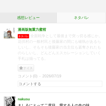
感想レビュー
ネタバレ
漫画版無重力蜜柑
全面戦争として最後まで突っ切る感じか。
ネタバレ
花供村の一般村民と後藤家の間にも確執があるら
しいし、そもそも後藤家の当主位も簒奪されたも
のらしいし、どんどんエスカレーションしていく
手札は揃ってる。
ナイス
コメント(0)
2026/07/19
nakusu
ましろにとって二度目、愛する人の血の味