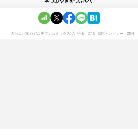
本つぶやきをつぶやく
ガンニバル (8) (ニチブンコミックス)
の
評価
27
％
感想・レビュー
20
件