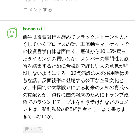
kodanuki
前半は投資銀行を辞めてブラックストーンを大き
くしていくプロセスの話。非流動性マーケットで
の投資哲学自体は面白く、底値から10-15%戻っ
たタイミングの買いとか、メンバーの専門性と叡
智を結集するために合議制で詳しい人の意見が埋
没しないようにする、10点満点の人の採用等は尤
もな話。反面後半に登場する公正な企業文化と
か、中国での大学設立による将来の人材の育成へ
の貢献とか、純粋に国の将来のためにトランプ政
権でのラウンドテーブルを引き受けたなどのコメ
ントは、私利私欲のPE経営者としてよく書きす
ぎていないか。
ナイス