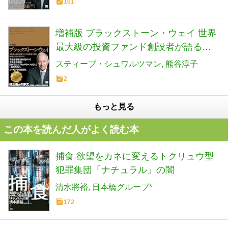
101
増補版 ブラックストーン・ウェイ 世界
最大級の投資ファンド創設者が語る
「仕事と人生」のすべて
スティーブ・シュワルツマン
熊谷淳子
2
もっと見る
この本を読んだ人がよく読む本
捕食 欲望をカネに変えるトクリュウ型
犯罪集団「ナチュラル」の闇
清水將裕
日本橋グループ*
172