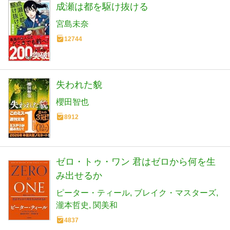
成瀬は都を駆け抜ける
宮島未奈
12744
失われた貌
櫻田智也
8912
ゼロ・トゥ・ワン 君はゼロから何を生
み出せるか
ピーター・ティール
ブレイク・マスターズ
瀧本哲史
関美和
4837