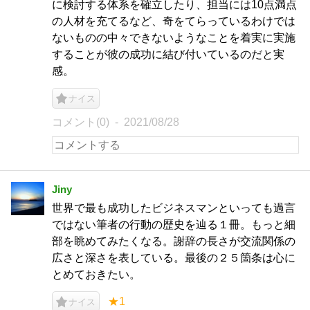
に検討する体系を確立したり、担当には10点満点
の人材を充てるなど、奇をてらっているわけでは
ないものの中々できないようなことを着実に実施
することが彼の成功に結び付いているのだと実
感。
ナイス
コメント(0)
2021/08/28
Jiny
世界で最も成功したビジネスマンといっても過言
ではない筆者の行動の歴史を辿る１冊。もっと細
部を眺めてみたくなる。謝辞の長さが交流関係の
広さと深さを表している。最後の２５箇条は心に
とめておきたい。
★1
ナイス