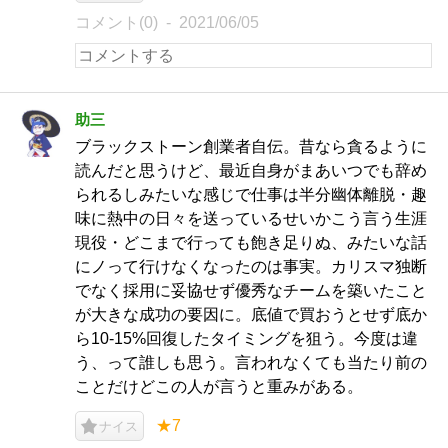
コメント(0)
2021/06/05
助三
ブラックストーン創業者自伝。昔なら貪るように
読んだと思うけど、最近自身がまあいつでも辞め
られるしみたいな感じで仕事は半分幽体離脱・趣
味に熱中の日々を送っているせいかこう言う生涯
現役・どこまで行っても飽き足りぬ、みたいな話
にノって行けなくなったのは事実。カリスマ独断
でなく採用に妥協せず優秀なチームを築いたこと
が大きな成功の要因に。底値で買おうとせず底か
ら10-15%回復したタイミングを狙う。今度は違
う、って誰しも思う。言われなくても当たり前の
ことだけどこの人が言うと重みがある。
★7
ナイス