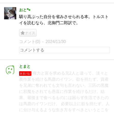
おと🐾
驕り高ぶった自分を省みさせられる本。トルスト
イを読むなら、北御門二郎訳で。
ナイス
コメント(0)
2024/11/30
とまと
権力と富を求める兄2人と違って、淡々と
ネタバレ
農作業を続ける馬鹿のイワン。欲を持たず、資産
を兄弟に奪われても文句も言わない。三匹の悪魔
に邪魔をされても愚直に作業を続けるだけ。結
果、最後まで食べるものには困らず生活できたの
は馬鹿のイワンだけ。 必要以上に欲を持たず、人
に分け与えるような生き方をすべきというとこを