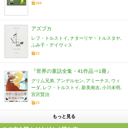
366
アズブカ
レフ・トルストイ
ナターリヤ・トルスタヤ
ふみ子・デイヴィス
52
『世界の童話全集・41作品⇒1冊』
グリム兄弟
アンデルセン
アミーチス
ウィ
ーダ
レフ・トルストイ
新美南吉
小川未明
宮沢賢治
25
もっと見る