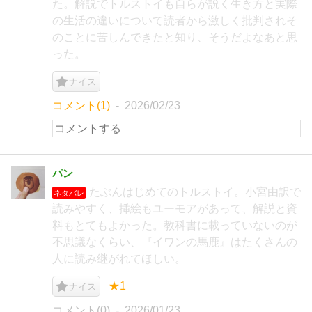
た。解説でトルストイも自らが説く生き方と実際
の生活の違いについて読者から激しく批判されそ
のことに苦しんできたと知り、そうだよなあと思
った。
ナイス
コメント(1)
2026/02/23
パン
たぶんはじめてのトルストイ。小宮由訳で
ネタバレ
読みやすく、挿絵もユーモアがあって、解説と資
料もとてもよかった。教科書に載っていないのが
不思議なくらい、『イワンの馬鹿』はたくさんの
人に読み継がれてほしい。
★1
ナイス
コメント(0)
2026/01/23