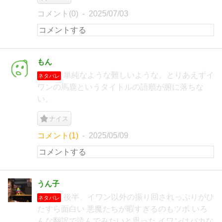
コメント(0)
2025/07/03
もん
単純なような難しいような。とりあえずイ
ネタバレ
ワンの馬鹿というタイトルの語順が腑に落ちな
い。
ナイス
コメント(1)
2025/05/09
うん子
後半、イワン以外の振り回されっぷりがひ
ネタバレ
たすら面白い 悪魔たちが暇すぎるのもツボ いろ
んな翻訳で読んでみたいと思った イワンはバカな