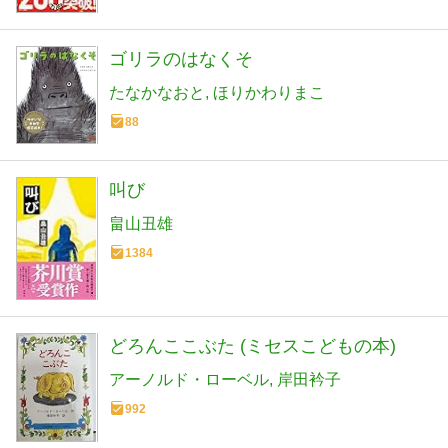
ゴリラのはなくそ
たなかなおと
ほりかわりまこ
88
叫び
畠山丑雄
1384
どろんここぶた (ミセスこどもの本)
アーノルド・ローベル
岸田衿子
992