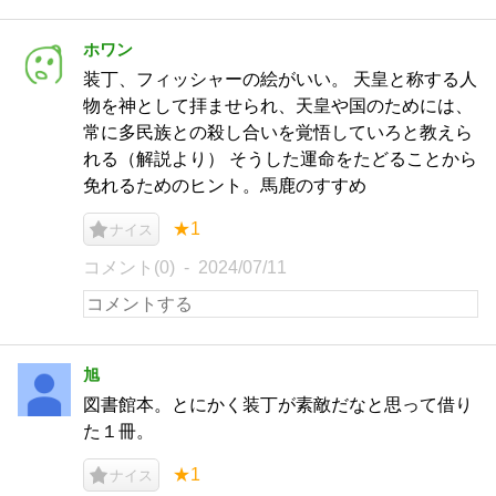
ホワン
装丁、フィッシャーの絵がいい。 天皇と称する人
物を神として拝ませられ、天皇や国のためには、
常に多民族との殺し合いを覚悟していろと教えら
れる（解説より） そうした運命をたどることから
免れるためのヒント。馬鹿のすすめ
★1
ナイス
コメント(0)
2024/07/11
旭
図書館本。とにかく装丁が素敵だなと思って借り
た１冊。
★1
ナイス