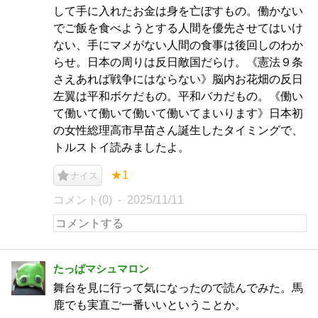
して手に入れたお金は身を亡ぼすもの。働かない
でご飯を食べようとする人間を優先させてはいけ
ない、手にマメがない人間の食事は後回しのわか
らせ。日本の周りは反日敵国だらけ。《憲法９条
さえあれば戦争にはならない》脳内お花畑の反日
左翼は平和ボケだもの。平和バカだもの。《働い
て働いて働いて働いて働いてまいります》日本初
の女性総理高市早苗さん誕生したタイミングで、
トルストイ読みましたよ。
★1
ナイス
コメント(0)
2025/11/11
たっぱマシュマロン
舞台を見に行って気になったので読んでみた。馬
鹿でも実直ご一番いいということか。