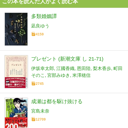
この本を読んだ人がよく読む本
多類婚姻譚
凪良ゆう
4159
プレゼント (新潮文庫 し 21-71)
伊坂幸太郎
江國香織
恩田陸
梨木香歩
町田
そのこ
宮部みゆき
米澤穂信
2745
成瀬は都を駆け抜ける
宮島未奈
12709