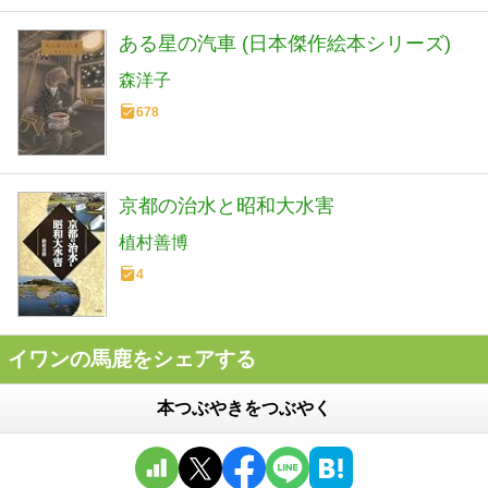
ある星の汽車 (日本傑作絵本シリーズ)
森洋子
678
京都の治水と昭和大水害
植村善博
4
イワンの馬鹿をシェアする
本つぶやきをつぶやく