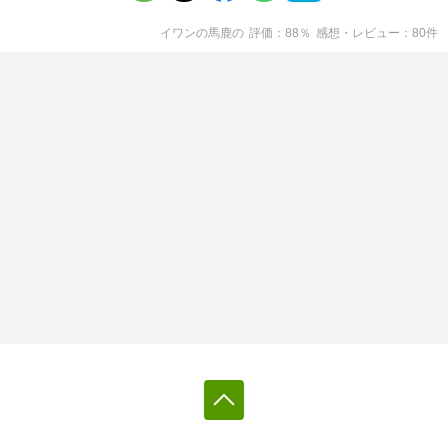
イワンの馬鹿
の
評価
88
％
感想・レビュー
80
件