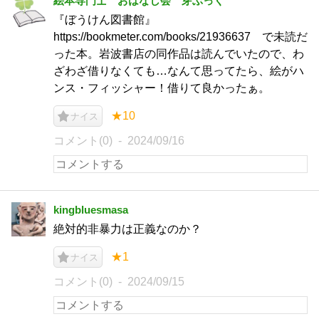
絵本専門士 おはなし会 芽ぶっく
『ぼうけん図書館』
https://bookmeter.com/books/21936637 で未読だ
った本。岩波書店の同作品は読んでいたので、わ
ざわざ借りなくても…なんて思ってたら、絵がハ
ンス・フィッシャー！借りて良かったぁ。
★10
ナイス
コメント(0)
2024/09/16
kingbluesmasa
絶対的非暴力は正義なのか？
★1
ナイス
コメント(0)
2024/09/15