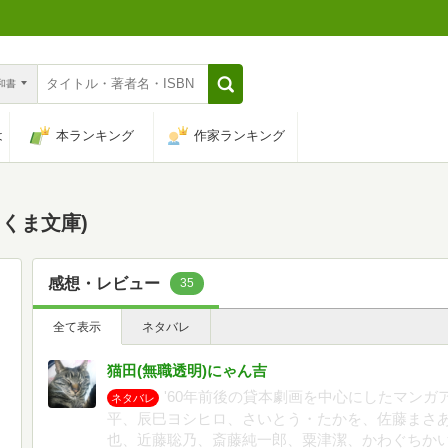
n和書
は
本ランキング
作家ランキング
ちくま文庫)
感想・レビュー
35
全て表示
ネタバレ
猫田(無職透明)にゃん吉
'60年前後の貸本劇画を中心にしたマン
ネタバレ
平、辰巳ヨシヒロ、さいとう・たかを、佐藤まさ
也、近藤聡乃、斎藤純一郎、粟津潔、かわぐちか