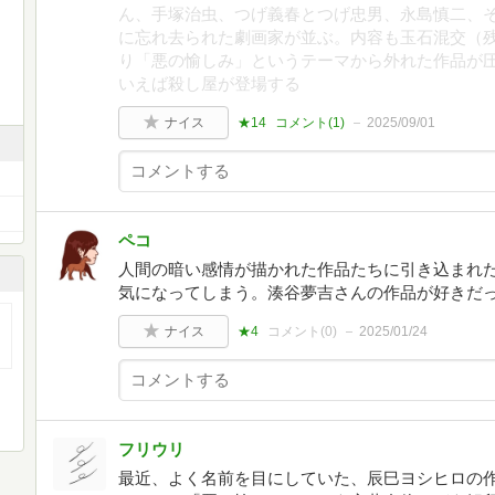
ん、手塚治虫、つげ義春とつげ忠男、永島慎二、
に忘れ去られた劇画家が並ぶ。内容も玉石混交（
り「悪の愉しみ」というテーマから外れた作品が
いえば殺し屋が登場する
ナイス
★14
コメント(
1
)
2025/09/01
ペコ
人間の暗い感情が描かれた作品たちに引き込まれ
気になってしまう。湊谷夢吉さんの作品が好きだ
ナイス
★4
コメント(
0
)
2025/01/24
フリウリ
最近、よく名前を目にしていた、辰巳ヨシヒロの