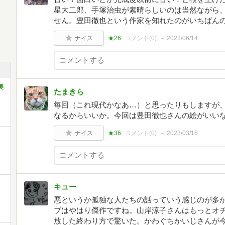
星大二郎、手塚治虫が素晴らしいのは当然ながら
せん。豊田徹也という作家を知れたのがいちばん
ナイス
★26
コメント(
0
)
2023/06/14
美
たまきら
毎回（これ現代かなあ…）と思ったりもしますが
なるからいいか。今回は豊田徹也さんの絵がいい
ナイス
★36
コメント(
0
)
2023/03/16
キュー
悪というか孤独な人たちの話っていう感じのが多
ブはやはり傑作ですね。山岸涼子さんはもっとオ
放した終わり方で驚いた。かわぐちかいじさんが