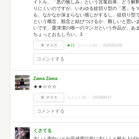
イトル、「悪の愉しみ」という言葉自体、どう解
りにくいのですが、いわゆる紋切り型の「悪」を
も、なかなか深まらない感じがするし、紋切り型
という概念、観念と結びつけるか、難しいと思い
いです。粟津潔の唯一のマンガという作品が、あ
ちょっとおもしろい。3
ナイス
★21
コメント(
0
)
2025/01/20
Zawa Zawa
★★☆☆☆
ナイス
コメント(
0
)
2024/06/17
くさてる
古い！面白いとか完成度以前に古い！と根を上げ