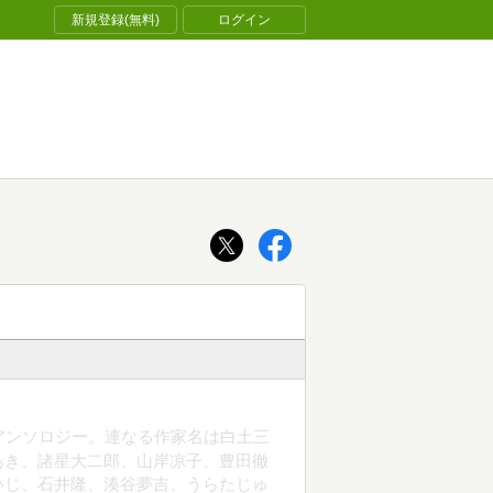
新規登録(無料)
ログイン
ガアンソロジー。連なる作家名は白土三
あき、諸星大二郎、山岸凉子、豊田徹
いじ、石井隆、湊谷夢吉、うらたじゅ