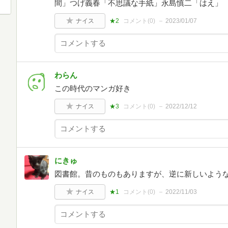
間」つげ義春「不思議な手紙」永島慎二「はえ」
ナイス
★2
コメント(
0
)
2023/01/07
わらん
この時代のマンガ好き
ナイス
★3
コメント(
0
)
2022/12/12
にきゅ
図書館。昔のものもありますが、逆に新しいよう
ナイス
★1
コメント(
0
)
2022/11/03