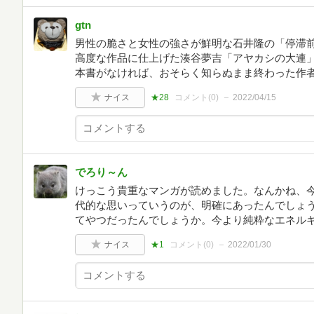
gtn
男性の脆さと女性の強さが鮮明な石井隆の「停滞
高度な作品に仕上げた湊谷夢吉「アヤカシの大連
本書がなければ、おそらく知らぬまま終わった作
ナイス
★28
コメント(
0
)
2022/04/15
でろり～ん
けっこう貴重なマンガが読めました。なんかね、
代的な思いっていうのが、明確にあったんでしょ
てやつだったんでしょうか。今より純粋なエネル
ナイス
★1
コメント(
0
)
2022/01/30