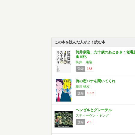
この本を読んだ人がよく読む本
筒井康隆、九十歳のあとさき：老耄
食日記
筒井 康隆
登録
183
俺の恋バナを聞いてくれ
新川 帆立
登録
1052
ヘンゼルとグレーテル
スティーヴン・キング
登録
265