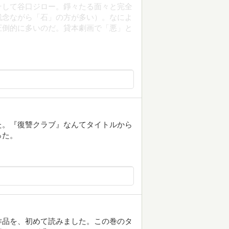
そして谷口ジロー。錚々たる面々と完全
残念ながら「石」の方が多い）。なによ
圧倒的に多いのだ。貸本劇画で「悪」と
た。『復讐クラブ』なんてタイトルから
った。
作品を、初めて読みました。この巻のタ