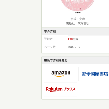
形式：文庫
出版社：筑摩書房
本の詳細
登録数
138
登録
ページ数
400
ページ
書店で詳細を見る