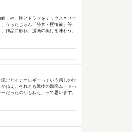
前線」や、性とドラマをミックスさせて
」、うらたじゅん「発禁・櫻御前」等、
者、作品に触れ、漫画の奥行を味わう。
今読むとイデオロギーっていう感じの世
うかねえ。それとも戦後の頽廃ムードっ
ギーだったのかもねえ、って思います。