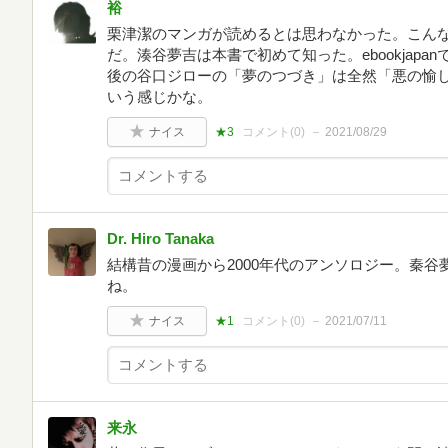
裕
栗津潔のマンガが読めるとは思わなかった。こん
だ。湊谷夢吉は本書で初めて知った。ebookjap
後の谷口ジローの「夢のつづき」は全然「悪の愉
いう感じかな。
ナイス
★3
コメント(
0
)
2021/08/29
Dr. Hiro Tanaka
結構昔の漫画から2000年代のアンソロジー。秦
ね。
ナイス
★1
コメント(
0
)
2021/07/11
来永