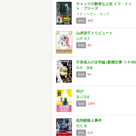
チャックの数奇な人生 イフ・イッ
ト・ブリーズ
スティーヴン・キング
登録
490
山岸凉子トリビュート
山岸 凉子
登録
89
不良老人の文学論 (新潮文庫 つ 4-58
筒井 康隆
登録
94
叫び
畠山丑雄
登録
1384
処刑館殺人事件
西式 豊
登録
614