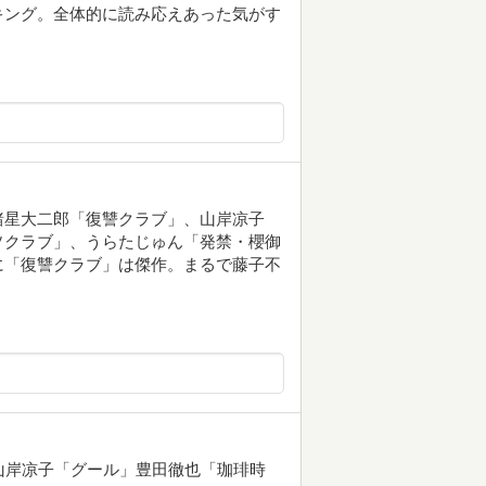
キング。全体的に読み応えあった気がす
諸星大二郎「復讐クラブ」、山岸凉子
ソクラブ」、うらたじゅん「発禁・櫻御
に「復讐クラブ」は傑作。まるで藤子不
山岸凉子「グール」豊田徹也「珈琲時