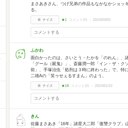
まさあきさん、つげ兄弟の作品もなかなかショッ
る。
ナイス
★1
コメント(
0
)
2023/03/03
ふかわ
面白かったのは、さいとう・たかを「のれん」、
)
「グール（屍鬼）」、斎藤潤一郎「イン・ザ・ク
前」、手塚治虫「処刑は３時に終わった」で、特
二雄Aの‎「笑ゥせぇるすまん」のよう。
ナイス
★18
コメント(
0
)
2023/01/22
きん
佐藤まさあき「16年」諸星大二郎「復讐クラブ」