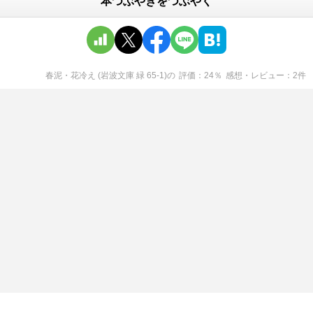
本つぶやきをつぶやく
春泥・花冷え (岩波文庫 緑 65-1)
の
評価
24
％
感想・レビュー
2
件