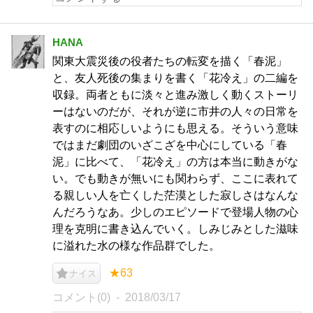
HANA
関東大震災後の役者たちの転変を描く「春泥」
と、友人死後の集まりを書く「花冷え」の二編を
収録。両者ともに淡々と進み激しく動くストーリ
ーはないのだが、それが逆に市井の人々の日常を
表すのに相応しいようにも思える。そういう意味
ではまだ劇団のいざこざを中心にしている「春
泥」に比べて、「花冷え」の方は本当に動きがな
い。でも動きが無いにも関わらず、ここに表れて
る親しい人を亡くした茫漠とした寂しさはなんな
んだろうなあ。少しのエピソードで登場人物の心
理を克明に書き込んでいく。しみじみとした滋味
に溢れた水の様な作品群でした。
★63
ナイス
コメント(0)
2018/03/17