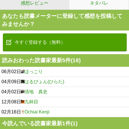
感想レビュー
ネタバレ
あなたも読書メーターに登録して感想を投稿して
みませんか？
今すぐ登録する（無料）
読みおわった読書家最新5件(18)
06月02日
ほっこり
04月09日
はるぴょん(ひらた)
04月02日
清地 真史
12月08日
九杯目
02月16日
Ochiai Kenji
今読んでいる読書家最新1件(1)