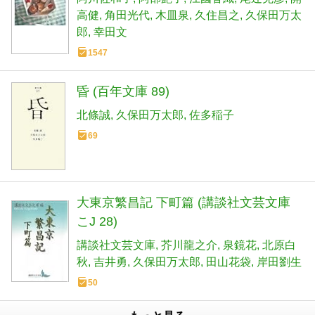
高健
角田光代
木皿泉
久住昌之
久保田万太
郎
幸田文
1547
昏 (百年文庫 89)
北條誠
久保田万太郎
佐多稲子
69
大東京繁昌記 下町篇 (講談社文芸文庫
こJ 28)
講談社文芸文庫
芥川龍之介
泉鏡花
北原白
秋
吉井勇
久保田万太郎
田山花袋
岸田劉生
50