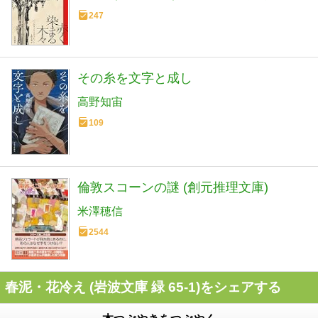
247
その糸を文字と成し
高野知宙
109
倫敦スコーンの謎 (創元推理文庫)
米澤穂信
2544
春泥・花冷え (岩波文庫 緑 65-1)をシェアする