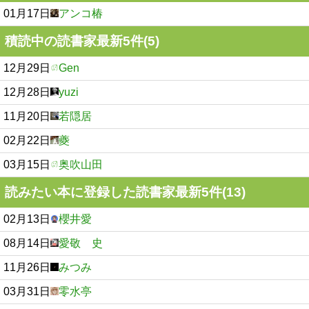
01月17日
アンコ椿
積読中の読書家最新5件(5)
12月29日
Gen
12月28日
yuzi
11月20日
若隠居
02月22日
夔
03月15日
奥吹山田
読みたい本に登録した読書家最新5件(13)
02月13日
櫻井愛
08月14日
愛敬 史
11月26日
みつみ
03月31日
零水亭