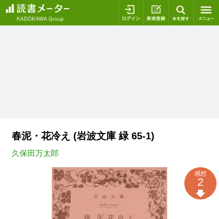
ログイン
新規登録
本を探
春泥・花冷え (岩波文庫 緑 65-1)
久保田万太郎
感想
2