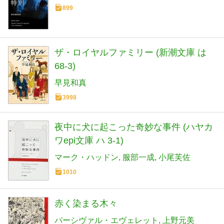
899
ザ・ロイヤルファミリー (新潮文庫 は
68-3)
早見和真
3998
夜中に犬に起こった奇妙な事件 (ハヤカ
ワepi文庫 ハ 3-1)
マーク・ハッドン
服部一成
小尾芙佐
1010
赤く染まる木々
パーシヴァル・エヴェレット
上野元美