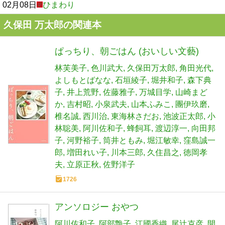
02月08日
ひまわり
久保田 万太郎の関連本
ぱっちり、朝ごはん (おいしい文藝)
林芙美子
色川武大
久保田万太郎
角田光代
よしもとばなな
石垣綾子
堀井和子
森下典
子
井上荒野
佐藤雅子
万城目学
山崎まど
か
吉村昭
小泉武夫
山本ふみこ
團伊玖磨
椎名誠
西川治
東海林さだお
池波正太郎
小
林聡美
阿川佐和子
蜂飼耳
渡辺淳一
向田邦
子
河野裕子
筒井ともみ
堀江敏幸
窪島誠一
郎
増田れい子
川本三郎
久住昌之
徳岡孝
夫
立原正秋
佐野洋子
1726
アンソロジー おやつ
阿川佐和子
阿部艶子
江國香織
尾辻克彦
開