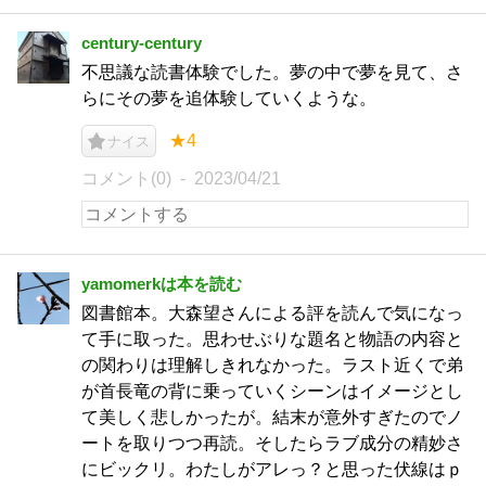
century-century
不思議な読書体験でした。夢の中で夢を見て、さ
らにその夢を追体験していくような。
★4
ナイス
コメント(0)
2023/04/21
yamomerkは本を読む
図書館本。大森望さんによる評を読んで気になっ
て手に取った。思わせぶりな題名と物語の内容と
の関わりは理解しきれなかった。ラスト近くで弟
が首長竜の背に乗っていくシーンはイメージとし
て美しく悲しかったが。結末が意外すぎたのでノ
ートを取りつつ再読。そしたらラブ成分の精妙さ
にビックリ。わたしがアレっ？と思った伏線はｐ