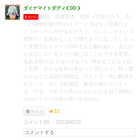
ダイナマイトダディ❨DD❩
初読。図書館本。現実って何だろう。今、
ネタバレ
この瞬間が頭の中のイメージではなく現実だと、
どうやったら分かるんだろう。センシングという
技術で、意識をなくして寝たきりになってしまっ
た状態でもイメージの中で人と触れあい、あたか
も生活しているように感じることができる世界。
命ある限り(なくなっても？)、終わることなく続
く世界。そんな世界の幸せって何だろう。時々繋
がらなくなる話の理由は、ラストで一気に解消さ
れていく。そして絶望は、希望の後にやってく
る。でも、それでも終わらないんだよね？岡嶋二
人のクラインの壺が思い出された。
★32
ナイス
コメント(0)
2023/06/22