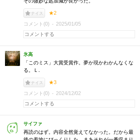
その微妙な匙加減が良かった。
★2
ナイス
コメント(0)
2025/01/05
氷高
「このミス」大賞受賞作。夢か現かわかんなくな
る。Ｌ.
★3
ナイス
コメント(0)
2024/12/02
サイファ
再読のはず。内容全然覚えてなかった。だから最
後の着地にびっくりした。まあそれが一番収まり