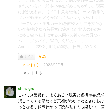
ラー。話があちこち飛ぶ。子供の水難事故が反復
されてつらい。武本の存在がめっちゃ怖い。現実
は脳が見る夢。【メモ】魚毒/昏睡(コーマ)/哲学的
ゾンビ/現実かどうか試してみたくなった/オルト
ギース/ホセ・デルガード/憑依/クオリアを持たな
い存在/完全なる首長竜は壊された/他人の心の中
に移る/命を粗末にする人間への神からの罰だ/←
ハローグッバイ、SAO、忘却のレーテ、
Another、22XX、眠りの牢獄、日没、AYNIK。
★25
ナイス
コメント(1)
2022/02/15
chmclgrdn
このミス受賞作。よくある？現実と虚構や妄想が
混じってくる話だけど真相がわかったときはおお
っとなるし伏線わかって読み返すのも楽しい。 昔