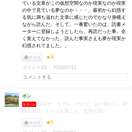
ている文章がこの仮想空間なのか現実なのか現実
の中で見ている夢なのか・・・、最初から幻惑す
る気に満ち溢れた文章に感じたのでかなり身構え
ながら読んだ。そして、一番驚いたのは、読書メ
ーターに登録しようとしたら、再読だった事。全
く覚えてなかった。読んだ事実さえも夢か現実か
幻惑されてました。。
★8
ナイス
コメント(0)
2026/07/12
ポン
設定が「うーん」だけど、話が面白い。胡
ネタバレ
蝶の夢だ。どんでん返しも、気持ち良い。
★5
ナイス