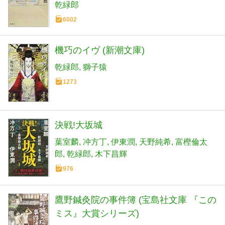
乾緑郎
6002
機巧のイヴ (新潮文庫)
乾緑郎
獅子猿
1273
決戦!大坂城
葉室麟
冲方丁
伊東潤
天野純希
富樫倫太
郎
乾緑郎
木下昌輝
976
鷹野鍼灸院の事件簿 (宝島社文庫 『この
ミス』大賞シリーズ)