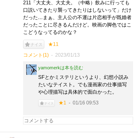
211「大丈夫、大丈夫。（中略）飲みに行っても
口説いてきたり襲ってきたりはしないって」だけ
だった…まぁ、主人公の不運は片恋相手が既婚者
だったことに尽きるんだけど。映画の脚色ではこ
こどうなってるのかな？
★11
ナイス
コメント(1)
2023/01/13
yamomerkは本を読む
SFとかミステリというより、幻想小説み
たいなテイスト。でも漫画家の仕事描写
や心理描写は具体的で面白かった。
★1
01/16 09:53
ナイス