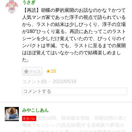
うさぎ
【再読】胡蝶の夢的展開のお話なのかな？かつて
人気マンガ家であった淳子の視点で語られている
から、ラストの結末は少しびっくり。淳子の立場
が180°ひっくり返る。再読にあたってこのラスト
シーンを少しだけ覚えていたので、びっくりのイ
ンパクトは半減。でも、ラストに至るまでの展開
はほぼ覚えてはいなかったので結構楽しめまし
た。
★16
ナイス
コメント(0)
2022/05/19
みやこしあん
初乾緑郎、映画版未視聴。昏睡状態の弟と
ネタバレ
機械でセンシング(意志疎通)する漫画家の夢現ホ