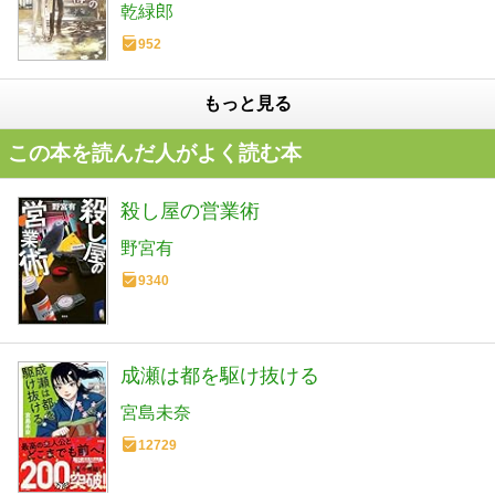
乾緑郎
952
もっと見る
この本を読んだ人がよく読む本
殺し屋の営業術
野宮有
9340
成瀬は都を駆け抜ける
宮島未奈
12729