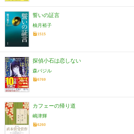
誓いの証言
柚月裕子
1515
探偵小石は恋しない
森バジル
6769
カフェーの帰り道
嶋津輝
6260