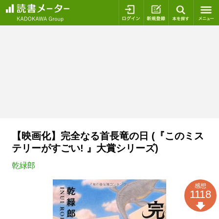
ログイン
新規登録
本を探
【映画化】完全なる首長竜の日 (『このミス
テリーがすごい! 』大賞シリーズ)
乾緑郎
感想
1118