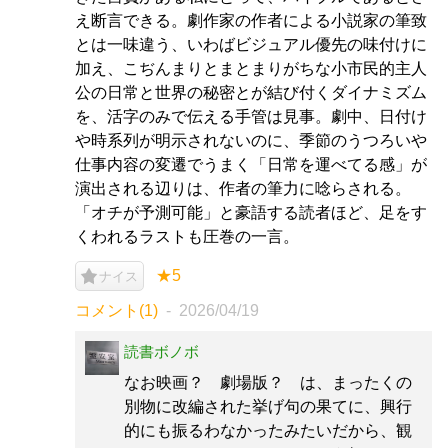
え断言できる。劇作家の作者による小説家の筆致
とは一味違う、いわばビジュアル優先の味付けに
加え、こぢんまりとまとまりがちな小市民的主人
公の日常と世界の秘密とが結び付くダイナミズム
を、活字のみで伝える手管は見事。劇中、日付け
や時系列が明示されないのに、季節のうつろいや
仕事内容の変遷でうまく「日常を運べてる感」が
演出される辺りは、作者の筆力に唸らされる。
「オチが予測可能」と豪語する読者ほど、足をす
くわれるラストも圧巻の一言。
★5
ナイス
コメント(1)
2026/04/19
読書ボノボ
なお映画？ 劇場版？ は、まったくの
別物に改編された挙げ句の果てに、興行
的にも振るわなかったみたいだから、観