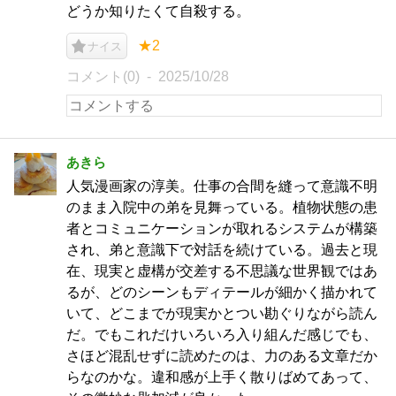
どうか知りたくて自殺する。
★2
ナイス
コメント(0)
2025/10/28
あきら
人気漫画家の淳美。仕事の合間を縫って意識不明
のまま入院中の弟を見舞っている。植物状態の患
者とコミュニケーションが取れるシステムが構築
され、弟と意識下で対話を続けている。過去と現
在、現実と虚構が交差する不思議な世界観ではあ
るが、どのシーンもディテールが細かく描かれて
いて、どこまでが現実かとつい勘ぐりながら読ん
だ。でもこれだけいろいろ入り組んだ感じでも、
さほど混乱せずに読めたのは、力のある文章だか
らなのかな。違和感が上手く散りばめてあって、