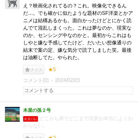
え？映画化されてるの？これ。映像化できるん
だ…。でも確かに似たような題材のSF洋楽とかア
ニメは結構あるかも。面白かったけどとにかく読
んでて混乱しまくった。これは夢なのか、現実な
のか、センシング中なのかと。最初からこれはも
しやと嫌な予感してたけど、だいたい想像通りの
結末で案の定、嫌な気分で読了しました笑。最後
は油断してた。やられた。
★5
ナイス
コメント(0)
2024/02/23
本屋の孫２号
どこから夢でどこまで現実か本当によくわ
ネタバレ
からない。
★2