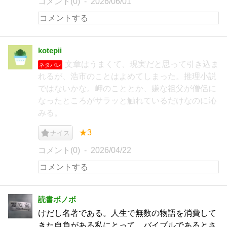
コメント(0)
2026/06/01
kotepii
文章はうまくて、現実だと思って引き込ま
ネタバレ
れるが、浩市のことはよめてしまった。推理小説
ではないかな。岬のこととか、嫌な祖父が僧侶に
なったところがサラッと触れているだけなのに沁
みる。
★3
ナイス
コメント(0)
2026/04/22
読書ボノボ
けだし名著である。人生で無数の物語を消費して
きた自負がある私にとって、バイブルであるとさ