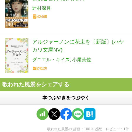
辻村深月
42465
アルジャーノンに花束を〔新版〕(ハヤ
カワ文庫NV)
ダニエル・キイス
小尾芙佐
24120
歌われた風景をシェアする
本つぶやきをつぶやく
歌われた風景
の
評価
100
％
感想・レビュー
1
件