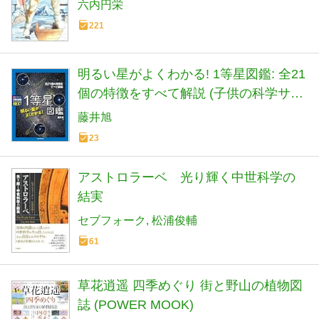
六内円栄
221
明るい星がよくわかる! 1等星図鑑: 全21
個の特徴をすべて解説 (子供の科学サイ
エンスブックスNEXT)
藤井旭
23
アストロラーベ 光り輝く中世科学の
結実
セブフォーク
松浦俊輔
61
草花逍遥 四季めぐり 街と野山の植物図
誌 (POWER MOOK)