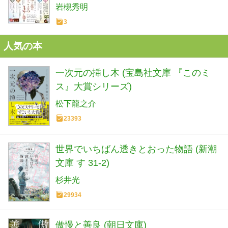
岩槻秀明
3
人気の本
一次元の挿し木 (宝島社文庫 『このミ
ス』大賞シリーズ)
松下龍之介
23393
世界でいちばん透きとおった物語 (新潮
文庫 す 31-2)
杉井光
29934
傲慢と善良 (朝日文庫)