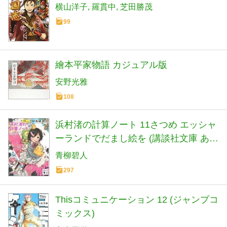
横山洋子
羅貫中
芝田勝茂
99
繪本平家物語 カジュアル版
安野光雅
108
浜村渚の計算ノート 11さつめ エッシャ
ーランドでだまし絵を (講談社文庫 あ
118-18)
青柳碧人
297
Thisコミュニケーション 12 (ジャンプコ
ミックス)