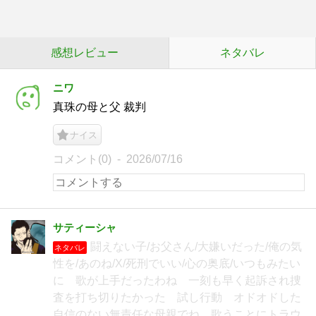
感想レビュー
ネタバレ
ニワ
真珠の母と父 裁判
ナイス
コメント(0)
2026/07/16
サティーシャ
闘えない子/お父さん/大嫌いだった/俺の気
ネタバレ
性を/あのね/X/死刑でいい/心の奥底/いつもみたい
に 歌が上手だったわね 一刻も早く起訴され捜
査を打ち切りたかった 試し行動 オドオドした
自信のない無責任な母親でね 歌うことにトラウ