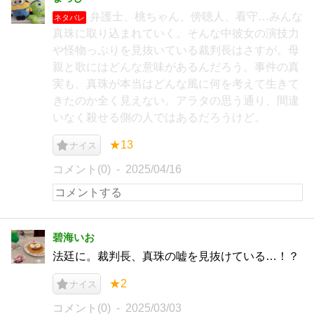
弁護士、桃ちゃん、傍聴人、看守…みんな
ネタバレ
真珠に取り込まれていく。そんな中彼女の演技力
や怪物っぷりを見抜いている裁判長はさすが。母
親と歌にはどんな意味があるんだろう。事件の真
実も、真珠が本当はどんな風に何を考えて生きて
きたのか全く見えない。アラタの思う通り、間違
いなく殺せる側の人ではあるだろうけど。
★13
ナイス
コメント(0)
2025/04/16
碧海いお
法廷に。裁判長、真珠の嘘を見抜けている…！？
★2
ナイス
コメント(0)
2025/03/03