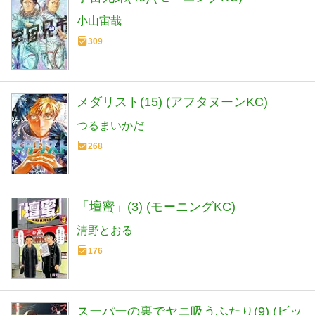
小山宙哉
309
メダリスト(15) (アフタヌーンKC)
つるまいかだ
268
「壇蜜」(3) (モーニングKC)
清野とおる
176
スーパーの裏でヤニ吸うふたり(9) (ビッ