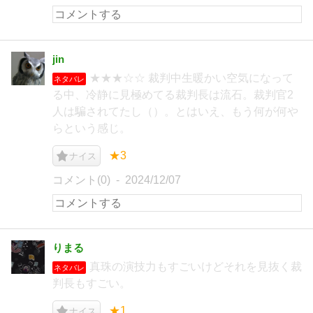
jin
★★★☆☆ 裁判中生暖かい空気になって
ネタバレ
る中、冷静に見極めてる裁判長は流石。裁判官2
人は騙されてたし（）。とはいえ、もう何が何や
らという感じ。
★3
ナイス
コメント(0)
2024/12/07
りまる
真珠の演技力もすごいけどそれを見抜く裁
ネタバレ
判長もすごい。
★1
ナイス