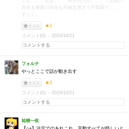
した、、、もぉ、、、何が何だか、、、！父親の
存在も母親の存在も不確定過ぎて不気味だ、、、
すごく。
★1
ナイス
コメント(0)
2024/10/21
フォルテ
やっとここで話が動き出す
★3
ナイス
コメント(0)
2024/10/21
祐樹一依
【○+】法定でのあれこれ。言動すべてが怪しいと