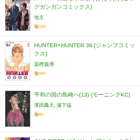
グガンガンコミックス)
地主
129
HUNTER×HUNTER 39 (ジャンプコミッ
クス)
冨樫義博
595
平和の国の島崎へ(13) (モーニングKC)
濱田轟天
瀬下猛
60