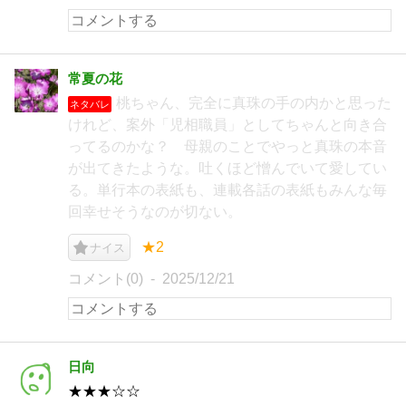
常夏の花
桃ちゃん、完全に真珠の手の内かと思った
ネタバレ
けれど、案外「児相職員」としてちゃんと向き合
ってるのかな？ 母親のことでやっと真珠の本音
が出てきたような。吐くほど憎んでいて愛してい
る。単行本の表紙も、連載各話の表紙もみんな毎
回幸せそうなのが切ない。
★2
ナイス
コメント(0)
2025/12/21
日向
★★★☆☆