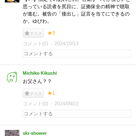
思っている読者を尻目に、証拠保全の精神で聴取
が進む。被告の「後出し」証言を当てにできるの
か。ゆびわ。
★3
ナイス
コメント(0)
2024/10/13
Michiko Kikuchi
お父さん？？
★1
ナイス
コメント(0)
2024/09/22
skr-shower