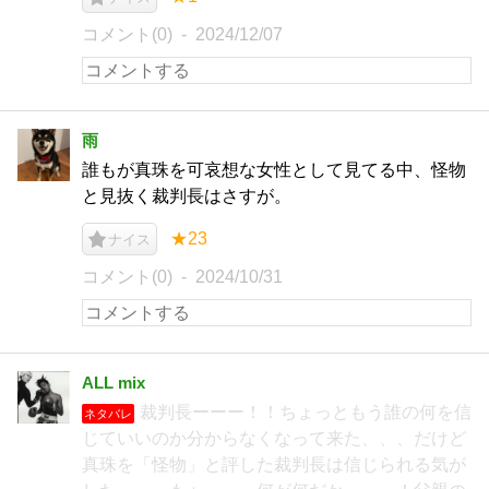
コメント(0)
2024/12/07
雨
誰もが真珠を可哀想な女性として見てる中、怪物
と見抜く裁判長はさすが。
★23
ナイス
コメント(0)
2024/10/31
ALL mix
裁判長ーーー！！ちょっともう誰の何を信
ネタバレ
じていいのか分からなくなって来た、、、だけど
真珠を「怪物」と評した裁判長は信じられる気が