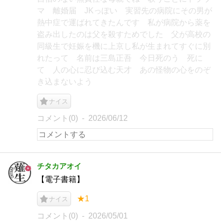
マ 離婚届 JKっぽい 実習先の病院にその男が
熱中症で運ばれてきたんです 私が病院から薬を
盗み出したのは父を殺すためでした 父が高校の
同級生で妊娠を機に上京し私が生まれてすぐに別
れたって 名前は三島正吾 今日死のう 死に
て 人の心に忍び込む天才 あの怪物の心をのぞ
き込まないよう
ナイス
コメント(0)
2026/06/12
チタカアオイ
【電子書籍】
★1
ナイス
コメント(0)
2026/05/01