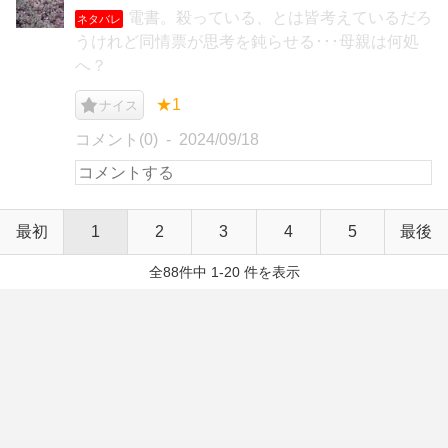
電書。殺っている、とは皆考えているだろ
ネタバレ
うけれど同情票が思考を鈍らせる･･･母親は何処
へ？
★1
ナイス
コメント(0)
2024/09/18
最初
1
2
3
4
5
最後
全88件中 1-20 件を表示