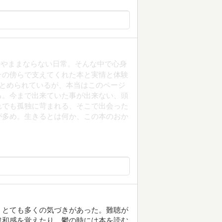
活やままならない日常。そんな中で心身
その傍らで支えてくれた本と実情と体験
まとめられているが、本当はこのページ
る。今まで出来ていた事が出来ない、頭
れでも孤独に苛まれる、そこで出会った
が多め。生きるとは何か、この本のおか
。とても多くの気づきがあった。難聴が
違和感を覚えたり、鬱の時には本を読む