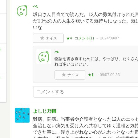
ぺ
坂口さん目当てで読んだ。12人の勇気付けられた
だ🙂‍↕️他の人の人生を覗いてる気持ちになった
いな
ナイス
★4
コメント(
1
)
2024/09/07
生
ぺ
物語を書き直すためには、やっぱり、たくさ
れば多いほどいい。
ナイス
★1
09/07 09:33
ン
よしじ乃輔
難病、闘病。当事者や介護者となった12人のエッ
全治しない病気を受け入れ共存してゆく過程と気
できた事に、浮き上がれない心がふわっとなった気