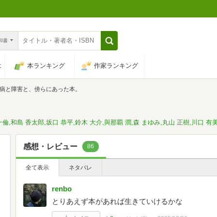
n和書
は
本ランキング
作家ランキング
病と障害と、傍らにあった本。
。
一倫,和島 香太郎,坂口 恭平,鈴木 大介,與那覇 潤,森 まゆみ,丸山 正樹,川口 有
感想・レビュー
86
全て表示
ネタバレ
renbo
とりあえず本があれば生きていけるかな