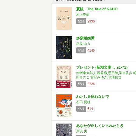
夏帆 The Tale of KAHO
村上春樹
登録
2930
多類婚姻譚
凪良 ゆう
登録
4145
プレゼント (新潮文庫 し 21-71)
伊坂幸太郎,江國香織,恩田陸,梨木香歩,
田そのこ,宮部みゆき,米澤穂信
登録
2726
わたしを庇わないで
石田 夏穂
登録
614
あなたが正しくいられたとき
芦沢 央