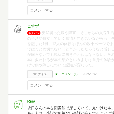
こすず
突然襲った病や障害、そこからの入院生
ネタバレ
の辛さや孤立していく感情と向き合いながらも、
を記した1冊。12人の体験はほんの数十ページで
ではまとめ切れないほど辛かっただろうなと感じ
が回らないでも現状に向き合わねばならない。そ
本に救われるが本の紹介というよりは自身の体験
げで病や障害について認識が変わった。
ナイス
★3
コメント(
1
)
2025/02/23
Risa
坂口さんの本を図書館で探していて、見つけた本
ある人は、小説で何気ない会話が進んでることに