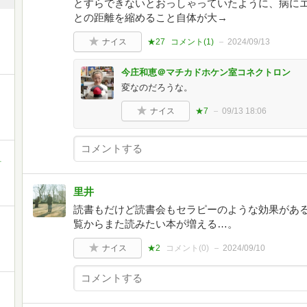
とすらできないとおっしゃっていたように、病に
との距離を縮めること自体が大→
ナイス
★27
コメント(
1
)
2024/09/13
今庄和恵＠マチカドホケン室コネクトロン
変なのだろうな。
ナイス
★7
09/13 18:06
町
里井
読書もだけど読書会もセラピーのような効果があ
覧からまた読みたい本が増える…。
ナイス
★2
コメント(
0
)
2024/09/10