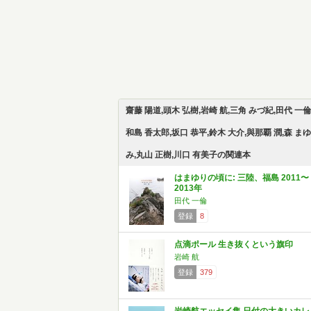
齋藤 陽道,頭木 弘樹,岩崎 航,三角 みづ紀,田代 一倫
和島 香太郎,坂口 恭平,鈴木 大介,與那覇 潤,森 まゆ
み,丸山 正樹,川口 有美子の関連本
はまゆりの頃に: 三陸、福島 2011〜
2013年
田代 一倫
登録
8
点滴ポール 生き抜くという旗印
岩崎 航
登録
379