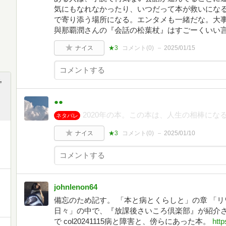
気にもなれなかったり、いつだって本が救いにな
で寄り添う場所になる。エンタメも一緒だな。大
與那覇潤さんの『会話の松葉杖』はすごーくいい
ナイス
★3
コメント(
0
)
2025/01/15
,
●●
2020年の本。この本は、人生の相棒にな
ネタバレ
ナイス
★3
コメント(
0
)
2025/01/10
johnlenon64
備忘のため記す。 「本と病とくらしと」の章 「
日々」の中で、『放課後さいころ倶楽部』が紹介さ
で col20241115病と障害と、傍らにあった本。
http