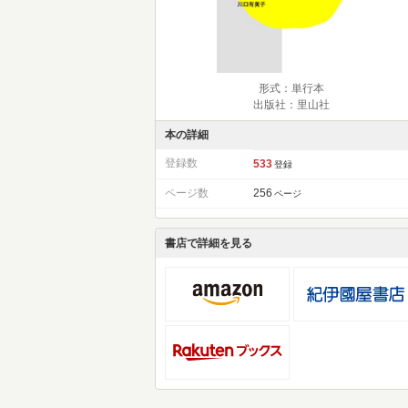
形式：単行本
出版社：里山社
本の詳細
登録数
533
登録
ページ数
256
ページ
書店で詳細を見る