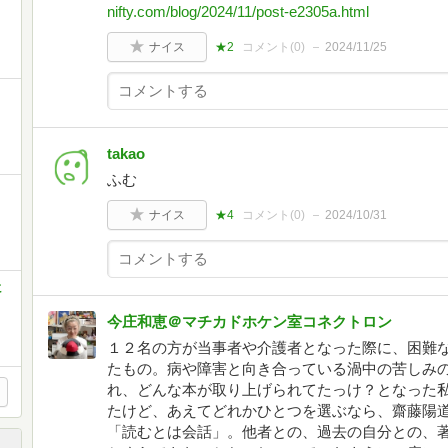
nifty.com/blog/2024/11/post-e2305a.html
ナイス
★2
コメント(
0
)
2024/11/25
takao
ふむ
ナイス
★4
コメント(
0
)
2024/10/31
に
今庄和恵＠マチカドホケン室コネクトロン
１２名の方が当事者や介護者となった際に、困難
たもの。病や障害と向き合っている渦中の苦しみ
れ、どんな本が取り上げられてたっけ？となった
たけど、あえてどれかひとつを選ぶなら、齋藤陽
「読むとは会話」。他者との、過去の自分との、