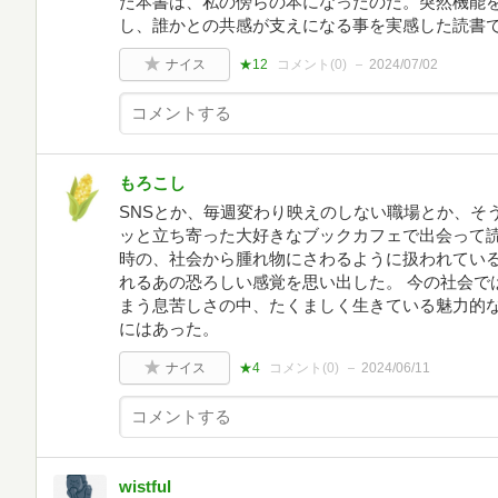
た本書は、私の傍らの本になったのだ。突然機能
し、誰かとの共感が支えになる事を実感した読書
ナイス
★12
コメント(
0
)
2024/07/02
もろこし
SNSとか、毎週変わり映えのしない職場とか、そ
ッと立ち寄った大好きなブックカフェで出会って読
時の、社会から腫れ物にさわるように扱われてい
れるあの恐ろしい感覚を思い出した。 今の社会で
まう息苦しさの中、たくましく生きている魅力的
にはあった。
ナイス
★4
コメント(
0
)
2024/06/11
wistful