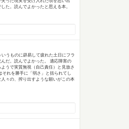
を失った現実を受け入れた頃を思い出
でした。読んでよかったと思える本。
ういうものに辟易して疲れた土日にフラ
んだ。読んでよかった。 適応障害の
るようで実質無視（自己責任）と見放さ
はそれを勝手に「弱さ」と括られてし
な人々の、搾り出すような願いがこの本