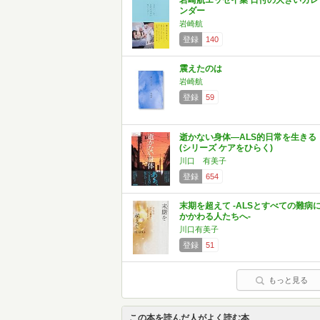
岩崎航エッセイ集 日付の大きいカレ
ンダー
岩崎航
登録
140
震えたのは
岩崎航
登録
59
逝かない身体―ALS的日常を生きる
(シリーズ ケアをひらく)
川口 有美子
登録
654
末期を超えて -ALSとすべての難病
かかわる人たちへ-
川口有美子
登録
51
もっと見る
この本を読んだ人がよく読む本