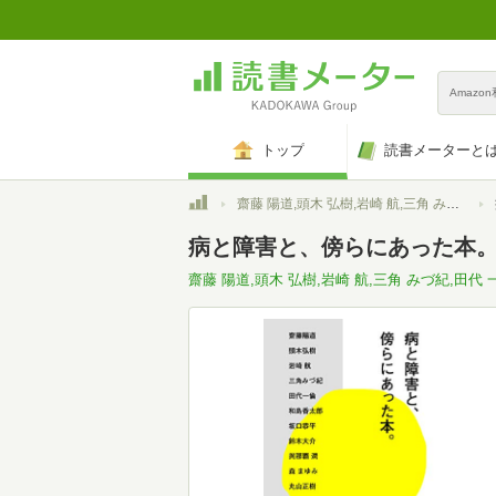
Amazo
トップ
読書メーターと
トップ
齋藤 陽道,頭木 弘樹,岩崎 航,三角 みづ紀,田代 一倫,和島 香太郎,坂口 恭平,鈴木 大介,與那覇 潤,森 まゆみ,丸山 正樹,川口 有美子
病と障害と、傍らにあった本
齋藤 陽道,頭木 弘樹,岩崎 航,三角 みづ紀,田代 