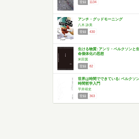
登録
1134
アンチ・グッドモーニング
八木 詠美
登録
430
生ける物質: アンリ・ベルクソンと
命個体化の思想
米田翼
登録
82
世界は時間でできている: ベルクソ
時間哲学入門
平井靖史
登録
363