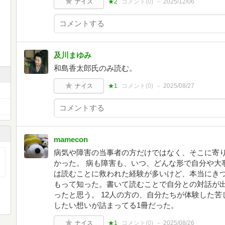
ナイス
★2
コメント(
0
)
2025/12/06
及川まゆみ
和島香太郎氏のみ読む。
ナイス
★1
コメント(
0
)
2025/08/27
mamecon
病気や障害の当事者の方だけではなく、そこに寄
かった。 病も障害も、いつ、どんな形で自分や大
は読むことに救われた経験が多いけど、本当にき
もって知った。書いて読むことで自分との対話が
ったと思う。 12人の方の、自分たちが体験した
したい想いが詰まってる1冊だった。
ナイス
★1
コメント(
0
)
2025/08/26