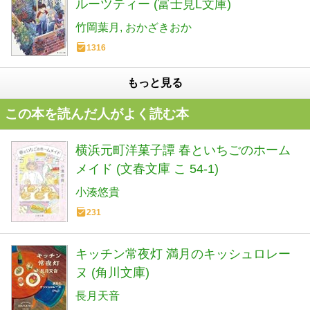
ルーツティー (富士見L文庫)
竹岡葉月
おかざきおか
1316
もっと見る
この本を読んだ人がよく読む本
横浜元町洋菓子譚 春といちごのホーム
メイド (文春文庫 こ 54-1)
小湊悠貴
231
キッチン常夜灯 満月のキッシュロレー
ヌ (角川文庫)
長月天音