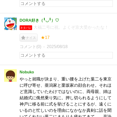
DORA好き（╹◡╹）♡
大福二号に祝。よくぞ京大受かったな！
ネタバレ
★17
ナイス
コメント(0)
2025/08/18
Nobuko
やっと就職が決まり、重い腰を上げた葉二を東京
に呼び寄せ、亜潟家と栗坂家の顔合わせ。それほ
ど意識していたわけではないのに、両母親、姉は
結婚式に俄然乗り気に。押し切られるようにして
神戸に移る前に式を挙げることにするが、遠くに
いるのと忙しいのを理由になかなか真剣に話を聞
いてくれない葉二にまもりも疲れてきて…。卒論