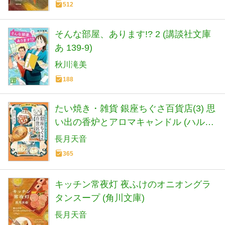
512
そんな部屋、あります!? 2 (講談社文庫
あ 139-9)
秋川滝美
188
たい焼き・雑貨 銀座ちぐさ百貨店(3) 思
い出の香炉とアロマキャンドル (ハルキ
文庫 な 22-7)
長月天音
365
キッチン常夜灯 夜ふけのオニオングラ
タンスープ (角川文庫)
長月天音