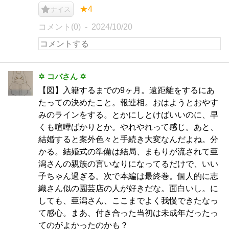
★4
ナイス
コメント(0)
2024/10/20
✡ コバさん ✡
【図】入籍するまでの9ヶ月。遠距離をするにあ
たっての決めたこと。報連相。おはようとおやす
みのラインをする。とかにしとけばいいのに、早
くも喧嘩ばかりとか。やれやれって感じ。あと、
結婚すると案外色々と手続き大変なんだよね。分
かる。結婚式の準備は結局、まもりが流されて亜
潟さんの親族の言いなりになってるだけで、いい
子ちゃん過ぎる。次で本編は最終巻。個人的に志
織さん似の園芸店の人が好きだな。面白いし。に
しても、亜潟さん、ここまでよく我慢できたなっ
て感心。まあ、付き合った当初は未成年だったっ
てのがよかったのかも？