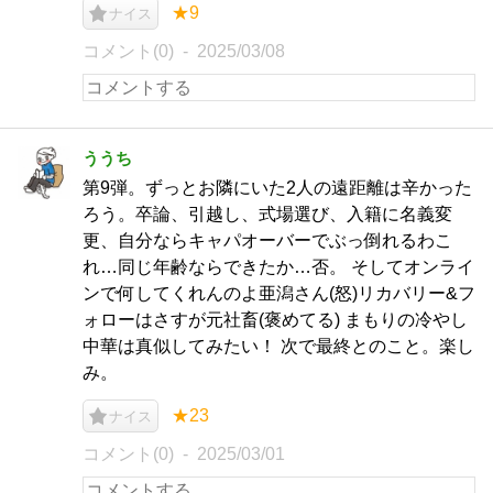
★9
ナイス
コメント(0)
2025/03/08
ううち
第9弾。ずっとお隣にいた2人の遠距離は辛かった
ろう。卒論、引越し、式場選び、入籍に名義変
更、自分ならキャパオーバーでぶっ倒れるわこ
れ…同じ年齢ならできたか…否。 そしてオンライ
ンで何してくれんのよ亜潟さん(怒)リカバリー&フ
ォローはさすが元社畜(褒めてる) まもりの冷やし
中華は真似してみたい！ 次で最終とのこと。楽し
み。
★23
ナイス
コメント(0)
2025/03/01