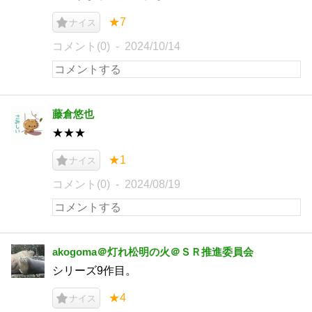
★7
ナイス
コメント(0)
2024/10/14
藤倉悠也
★★★
★1
ナイス
コメント(0)
2024/08/19
akogoma＠灯れ松明の火＠ＳＲ推進委員会
シリーズ9作目。
★4
ナイス