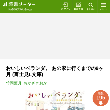
ログイン
新規登録
本を探
おいしいベランダ。 あの家に行くまでの9ヶ
月 (富士見L文庫)
竹岡葉月
,
おかざきおか
感想
195