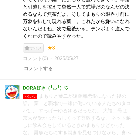
と引越しを控えて突然一人で式場だのなんだの決
めるなんて無茶だよ。そしてまもりの限界寸前に
万象を排して現れる葉二。これだから嫌いになれ
ないんだよね。次で最後かぁ。テンポよく進んで
くれたので読みやすかった。
★8
ナイス
コメント(0)
2025/05/27
DORA好き（╹◡╹）♡
まもりと葉二が遠距離恋愛になった後の
ネタバレ
話。 葉二と職場で一緒に働いている人たちのタコ
パは、 すっげーゆるゆるだったな。 大福二号は
京大が受かったらしくって尊敬するな。 ネット越
しに飲み会をしているときのまもりひどかった
な。 勇魚たちにすき焼きを見せつけながら、食べ