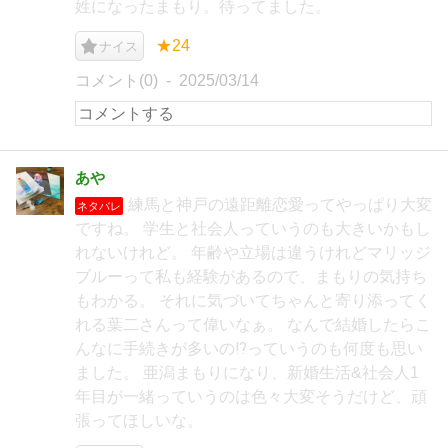
姓になったまもり。待ってました。
★24
ナイス
コメント(0)
2025/03/14
あや
練馬と神戸の遠距離恋愛ってやっぱり大変
ネタバレ
ですね。 学生と社会人っていうのも大きいかもし
れないけれど。 年齢や立場は違うけれどマリッジ
ブルーって私も経験があるので、まもりの気持ち
もわかる。 それに気づいてちゃんと寄り添ってく
れる葉二さんって偉いなぁ。 なんで結婚したらこ
んなに手続きが多いの⁉︎っていうのも何度も思い
ました。 亜潟まもりになり、新婚生活&社会人1
年目が一緒っていうのは色々大変そうだけど、頑
張ってほしいな。