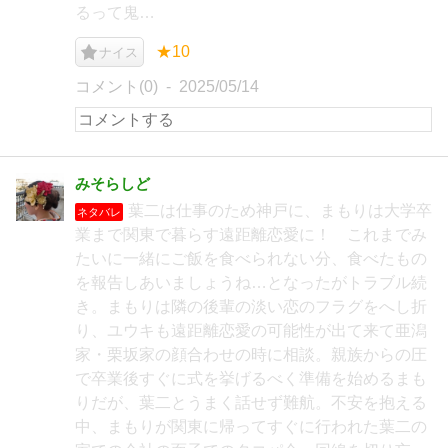
るって鬼…
★10
ナイス
コメント(0)
2025/05/14
みそらしど
葉二は仕事のため神戸に、まもりは大学卒
ネタバレ
業まで関東で暮らす遠距離恋愛に！ これまでみ
たいに一緒にご飯を食べられない分、食べたもの
を報告しあいましょうね…となったがトラブル続
き。まもりは隣の後輩の淡い恋のフラグをへし折
り、ユウキも遠距離恋愛の可能性が出て来て亜潟
家・栗坂家の顔合わせの時に相談。親族からの圧
で卒業後すぐに式を挙げるべく準備を始めるまも
りだが、葉二とうまく話せず難航。不安を抱える
中、まもりが関東に帰ってすぐに行われた葉二の