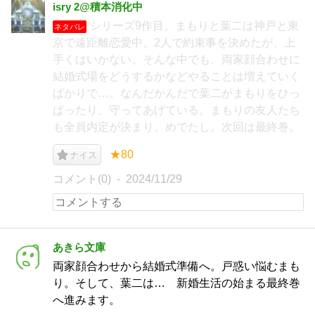
isry 2@積本消化中
シリーズ9作目。まもりと葉二は神戸と東
ネタバレ
京で遠距離恋愛中。2人で約束事を決めたが、上
手くはいかない。そんな中でも、両家顔合わせに
結婚式場をどうするかなどやることは増えていく
ばかりで…。なんだかんだで葉二がまもりをひっ
ぱったり、守ってあげている。まもりの友人たち
も全員内定が決まり、めでたし。次回は最終巻。
★80
ナイス
コメント(0)
2024/11/29
あきら文庫
両家顔合わせから結婚式準備へ。戸惑い悩むまも
り。そして、葉二は… 新婚生活の始まる最終巻
へ進みます。