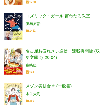
1220
コズミック・ガール 宙わたる教室
伊与原新
1411
名古屋お疲れメシ通信 連載再開編 (双
葉文庫 も 20-04)
森崎緩
124
メゾン美甘食堂 (一般書)
水生大海
359