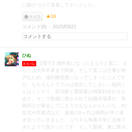
に駆けつけて落着してホッとした｡
★16
ナイス
コメント(0)
2025/03/22
ひぬ
【電子】婚約者になったまもりと葉二。ま
ネタバレ
もりは大学卒業まで関東、そして葉二は仕事が神
戸なため、遠距離恋愛になってしまった二人です
が、もちろんトラブルは発生してしまい…福武く
んはドンマイ。亜潟家と栗坂家の両家顔合わせも
あり、そこで親戚に急かされて結婚式場選び。母
親同士が暴走してしまうのもなんからしいな。内
定式や卒業式など、最後の9ヶ月は時間が早く過
ぎ去っていきました。ユウキも無事大学に合格で
きたようで良かったです。そして最後、遂に亜潟