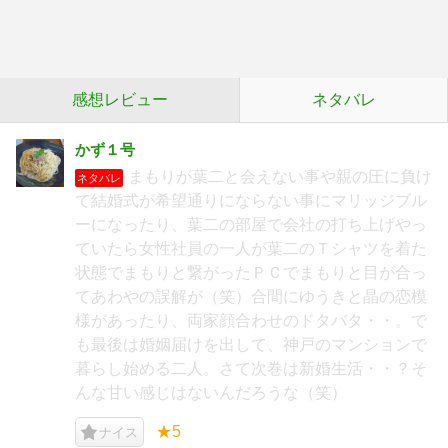
感想レビュー
ネタバレ
かず１号
まもりが葉二と会えない事や親の圧に負け
ネタバレ
て結婚式が希望通りにならない事にマリッジブル
ーになったり、葉二の部屋で会社の打ち上げやっ
ていたら女性社員の一人が葉二のＴシャツを着た
状態でまもりと繋がったＰＣでまもりと目が合っ
てあわやの誤解が（笑）合間にゆうきと晶の恋模
様があったり、両家顔合わせのドタバタ・・。で
も最後は婚姻届けを出して、神戸のマンションで
暮らし始める二人。さて次巻は新婚生活・・？そ
んな甘い感じはないんだろうな（笑）
★5
ナイス