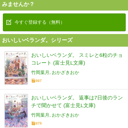
みませんか？
今すぐ登録する（無料）
おいしいベランダ。シリーズ
おいしいベランダ。 スミレと6粒のチョ
コレート (富士見L文庫)
竹岡葉月
おかざきおか
987
おいしいベランダ。 返事は7日後のラン
チで聞かせて (富士見L文庫)
竹岡葉月
おかざきおか
879