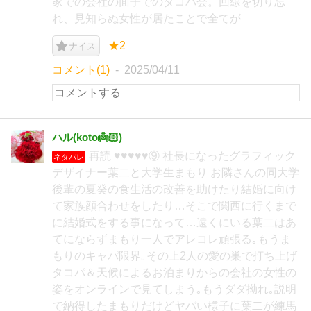
家での会社の面子でのタコパ会。回線を切り忘
れ、見知らぬ女性が居たことで全てが
★2
ナイス
コメント(1)
2025/04/11
ハル(koto👼🏻‎)
再読 ♥♥♥♥♥⑨ 社長になったグラフィック
ネタバレ
デザイナー葉二と大学生まもり お隣さんの同大学
後輩の夏癸の食生活の改善を助けたり結婚に向け
て家族顔合わせをしたり…そこで関西に行くまで
に結婚式をする事になって…遠くにいる葉二はあ
てにならずまもり一人でアレコレ頑張る｡もうま
もりのキャパ限界｡その上2人の愛の巣で打ち上げ
タコパ＆天候によるお泊まりからの会社の女性の
姿をオンラインで見てしまう｡もうダダ拗れ｡説明
で納得したまもりだけどヤバい様子に葉二が練馬