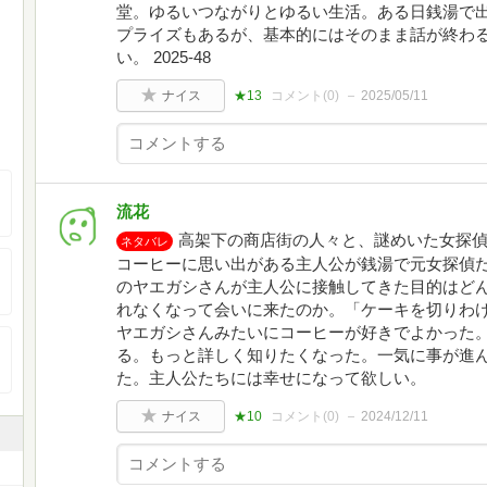
堂。ゆるいつながりとゆるい生活。ある日銭湯で
プライズもあるが、基本的にはそのまま話が終わ
い。 2025-48
ナイス
★13
コメント(
0
)
2025/05/11
流花
高架下の商店街の人々と、謎めいた女探
ネタバレ
コーヒーに思い出がある主人公が銭湯で元女探偵
のヤエガシさんが主人公に接触してきた目的はど
れなくなって会いに来たのか。「ケーキを切りわ
ヤエガシさんみたいにコーヒーが好きでよかった
る。もっと詳しく知りたくなった。一気に事が進
た。主人公たちには幸せになって欲しい。
ナイス
★10
コメント(
0
)
2024/12/11