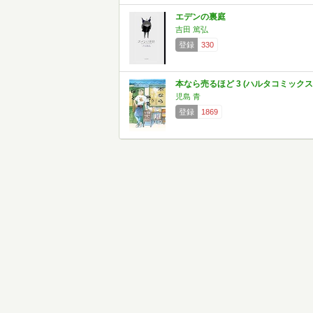
エデンの裏庭
吉田 篤弘
登録
330
本なら売るほど 3 (ハルタコミックス
児島 青
登録
1869