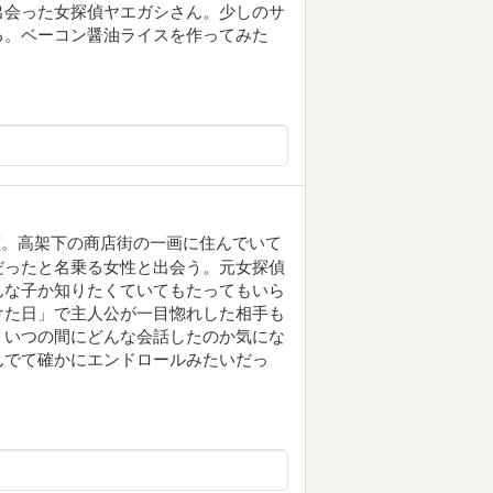
出会った女探偵ヤエガシさん。少しのサ
る。ベーコン醤油ライスを作ってみた
偵。高架下の商店街の一画に住んでいて
だったと名乗る女性と出会う。元女探偵
んな子か知りたくていてもたってもいら
けた日」で主人公が一目惚れした相手も
。いつの間にどんな会話したのか気にな
んでて確かにエンドロールみたいだっ