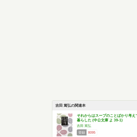
吉田 篤弘の関連本
それからはスープのことばかり考え
暮らした (中公文庫 よ 39-1)
吉田 篤弘
登録
8095