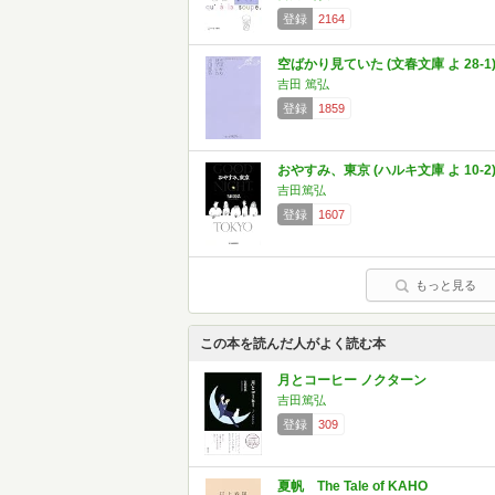
登録
2164
空ばかり見ていた (文春文庫 よ 28-1
吉田 篤弘
登録
1859
おやすみ、東京 (ハルキ文庫 よ 10-2
吉田篤弘
登録
1607
もっと見る
この本を読んだ人がよく読む本
月とコーヒー ノクターン
吉田篤弘
登録
309
夏帆 The Tale of KAHO