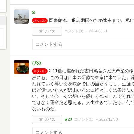
S
図書館本。返却期限のため途中まで。私
ネタバレ
ナイス
コメント(
0
)
2024/05/21
ぴの
3.11後に描かれた吉田篤弘さん流希望の物
ネタバレ
然にも、この日は仕事の研修で東京に来ていた。
われていく尊い命を映像で目の当たりにし、生涯
ほど傷ついた人が沢山いるのに軽々しくは書けな
い。そして今、その想いを優しく包みこんでくれ
ではなく運命だと思える。人生生きていたら、何
ないものだ。
ナイス
★23
コメント(
0
)
2022/12/30