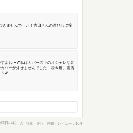
づきませんでした！吉田さんの遊び心に接
ですよね〜💕私はカバーの下のオシャレな装
カバーが外せませんでした…😅今度、書店
う💕
金曜日の本)
の
評価
64
感想・レビュー
10
％
件