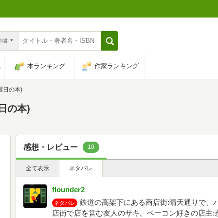
n和書
は
本ランキング
作家ランキング
曜日の本)
日の本)
感想・レビュー
10
全て表示
ネタバレ
flounder2
鉄道の高架下にある商店街:晴天通りで、バ
ネタバレ
店街で店を営む友人のサキ。ベーコン好きの店主: