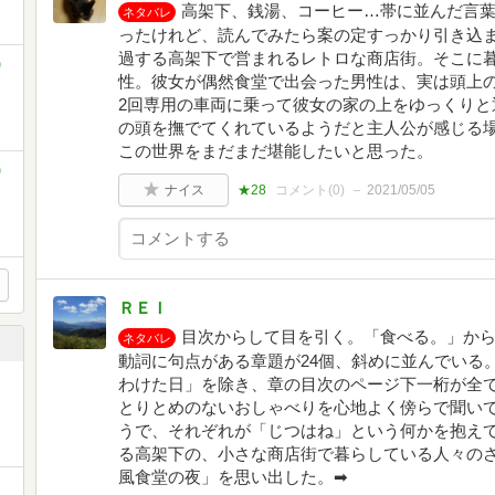
高架下、銭湯、コーヒー…帯に並んだ言
ネタバレ
ったけれど、読んでみたら案の定すっかり引き込
過する高架下で営まれるレトロな商店街。そこに
)
性。彼女が偶然食堂で出会った男性は、実は頭上
2回専用の車両に乗って彼女の家の上をゆっくりと
の頭を撫でてくれているようだと主人公が感じる
この世界をまだまだ堪能したいと思った。
)
ナイス
★28
コメント(
0
)
2021/05/05
ＲＥＩ
目次からして目を引く。「食べる。」か
ネタバレ
動詞に句点がある章題が24個、斜めに並んでいる
わけた日」を除き、章の目次のページ下一桁が全て
とりとめのないおしゃべりを心地よく傍らで聞い
うで、それぞれが「じつはね」という何かを抱え
る高架下の、小さな商店街で暮らしている人々の
風食堂の夜」を思い出した。➡