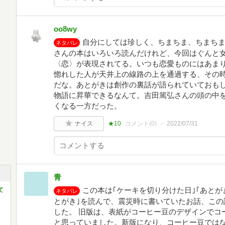
oo8wy
自分にしては珍しく、ちまちま、ちまち
ネタバレ
さんの本はいろいろ読んだけれど、今回はぐんと
〈恋〉が表現されてる。いつも恋愛ものにはあま
惚れした人が天井上の線路の上を通過する、その
だな。あとがきは創作の裏話が語られていておもし
物語に昇華できるなんて。吉田篤弘さんの頭の中
くなる一方だった。
ナイス
★10
コメント(
0
)
2022/07/31
青
この本は｢ケーキを切り分けた日｣｢あとが
て
ネタバレ
とがき｣を読んで、震災時に書いていたお話、この
した。 旧版は、表紙がコーヒー豆のデザインでコ
と思っていました。新版になり、コーヒー豆では