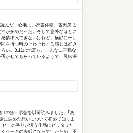
ま読んだ。心地よい読書体験。吉田篤弘
女性が多めだった。そして意外なほどに
り感情移入できないけれど、横顔に一目
時間を待つ時のそわそわする感じは好き
ろい。3.11の地震を、こんなに平穏な
を覗かせてもらっているようで、興味深
き｣の無い形態を以前読みました。｢あ
話に詰めた想いについて初めて知りま
ーヒーの香りが漂う作品にピッタリだ
なくケーキの表紙になっていたため、不