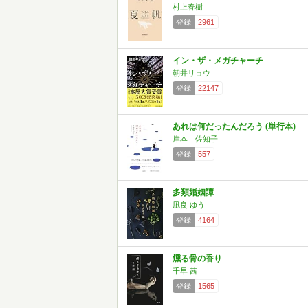
村上春樹
登録
2961
イン・ザ・メガチャーチ
朝井リョウ
登録
22147
あれは何だったんだろう (単行本)
岸本 佐知子
登録
557
多類婚姻譚
凪良 ゆう
登録
4164
燻る骨の香り
千早 茜
登録
1565