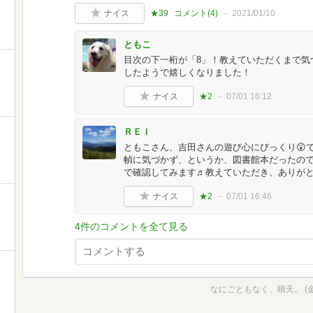
ナイス
★39
コメント(
4
)
2021/01/10
ともこ
目次の下一桁が「8」！教えていただくまで気
したようで嬉しくなりました！
ナイス
★2
07/01 16:12
ＲＥＩ
ともこさん、吉田さんの遊び心にびっくり😲
幀に気づかず、というか、図書館本だったので
で確認してみます♬教えていただき、ありがと
ナイス
★2
07/01 16:46
4件のコメントを全て見る
なにごともなく、晴天。 (