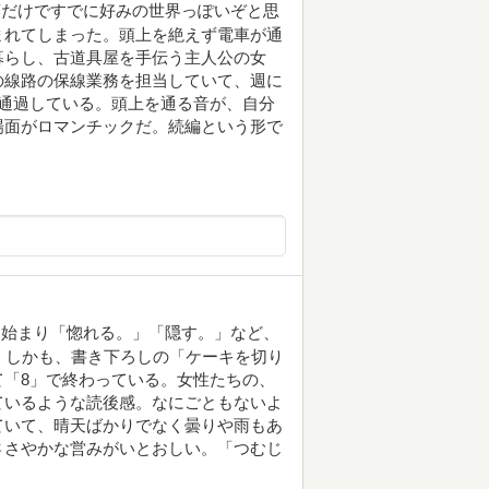
葉だけですでに好みの世界っぽいぞと思
まれてしまった。頭上を絶えず電車が通
暮らし、古道具屋を手伝う主人公の女
の線路の保線業務を担当していて、週に
通過している。頭上を通る音が、自分
場面がロマンチックだ。続編という形で
ら始まり「惚れる。」「隠す。」など、
。しかも、書き下ろしの「ケーキを切り
「8」で終わっている。女性たちの、
ているような読後感。なにごともないよ
ていて、晴天ばかりでなく曇りや雨もあ
ささやかな営みがいとおしい。「つむじ