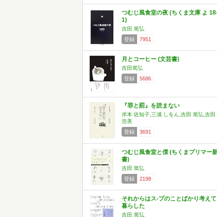
つむじ風食堂の夜 (ちくま文庫 よ 18
1)
吉田 篤弘
登録
7951
月とコーヒー (文芸書)
吉田篤弘
登録
5686
『罪と罰』を読まない
岸本 佐知子,三浦 しをん,吉田 篤弘,吉田
浩美
登録
3691
つむじ風食堂と僕 (ちくまプリマー
書)
吉田 篤弘
登録
2198
それからはス-プのことばかり考えて
暮らした
吉田 篤弘