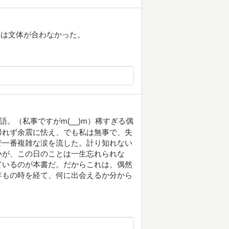
には文体が合わなかった。
語。（私事ですがm(__)m）稀すぎる偶
帰れず余震に怯え、でも私は無事で、失
で一番複雑な涙を流した。計り知れない
いが、この日のことは一生忘れられな
ているのが本書だ。だからこれは、偶然
年もの時を経て、何に出会えるか分から