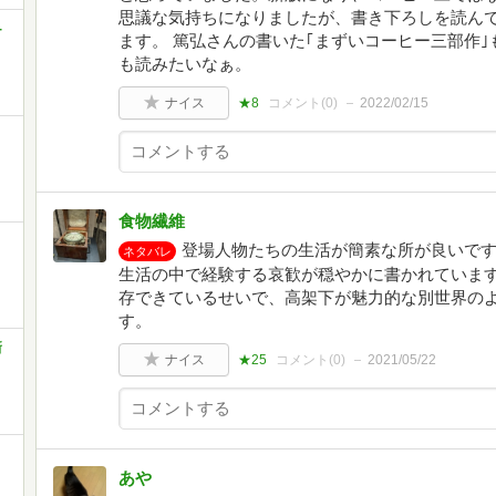
思議な気持ちになりましたが、書き下ろしを読ん
-
ます。 篤弘さんの書いた｢まずいコーヒー三部作
も読みたいなぁ。
ナイス
★8
コメント(
0
)
2022/02/15
食物繊維
登場人物たちの生活が簡素な所が良いで
ネタバレ
生活の中で経験する哀歓が穏やかに書かれていま
存できているせいで、高架下が魅力的な別世界の
す。
新
ナイス
★25
コメント(
0
)
2021/05/22
あや