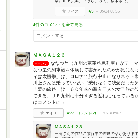
拳』川上弘美、『ほら、みて』桜木紫乃。
ナイス
★5
05/14 08:56
4件のコメントを全て見る
町
ＭＡＳＡ１２３
ななつ星（九州の豪華特急列車）がテー
ネタバレ
なつ星の列車旅を体験して書かれたのかが気にな
ィは太極拳」は、コロナで旅行中止になりネット
川上さんは乗っていない（乗れなくて残念だった気
「夢の旅路」は、６０年来の親友二人の女子旅の
できる。ＪＲ九州に十分すぎる返礼になっている
はコメントに→
ナイス
★22
コメント(
2
)
2023/05/07
ＭＡＳＡ１２３
三浦さんの作品に旅行中の喫煙の話がありま