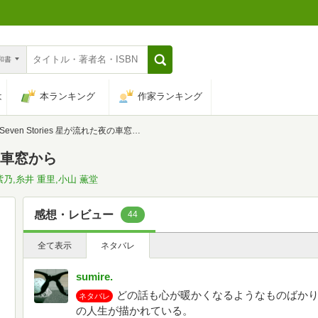
n和書
は
本ランキング
作家ランキング
Seven Stories 星が流れた夜の車窓から
夜の車窓から
紫乃,糸井 重里,小山 薫堂
感想・レビュー
44
全て表示
ネタバレ
sumire.
どの話も心が暖かくなるようなものばか
ネタバレ
の人生が描かれている。