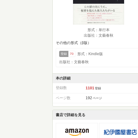
形式：単行本
出版社：文藝春秋
その他の形式（β版）
形式：Kindle版
登録
70
出版社：文藝春秋
本の詳細
登録数
1101
登録
ページ数
192
ページ
書店で詳細を見る