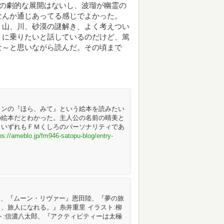
どの劇的な展開はないし、波瑠が幽霊の
なんか通じあってる感じでよかった。
、山、川、砂漠の謎解き、よく考えつい
』に乗りたいと話しているのだけど、篤
な～と思いながら読んだ。その頃まで
トンの『ほら、みて』という絵本を読みたい
の絵本だとわかった。主人公の名前の晴美と
、いずれもＦＭくしろのパーソナリティであ
ps://ameblo.jp/fm946-satopu-blog/entry-
上荒野、『ムーン・リヴァー』恩田陸、『夢の旅
、旅人になれる。』糸井重里 イラスト:柳
ト:信濃八太郎、『アクティビティーは太極