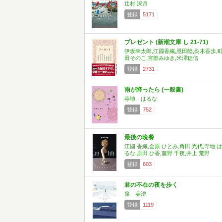
辻村 深月
登録
5171
プレゼント (新潮文庫 し 21-71)
伊坂幸太郎,江國香織,恩田陸,梨木香歩,
田そのこ,宮部みゆき,米澤穂信
登録
2731
雨が降ったら (一般書)
寺地 はるな
登録
752
最後の晩餐
江國 香織,金原 ひとみ,角田 光代,寺地 は
るな,原田 ひ香,藤野 千夜,井上 荒野
登録
603
君の不在の夜を歩く
窪 美澄
登録
1119