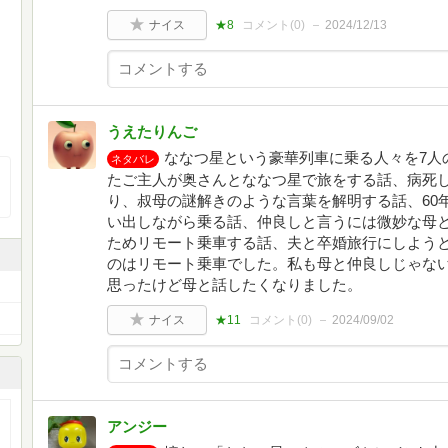
ナイス
★8
コメント(
0
)
2024/12/13
うえたりんご
ななつ星という豪華列車に乗る人々を7人
ネタバレ
たご主人が奥さんとななつ星で旅をする話、病死
り、叔母の謎解きのような言葉を解明する話、60
い出しながら乗る話、仲良しと言うには微妙な母
ためリモート乗車する話、夫と卒婚旅行にしよう
のはリモート乗車でした。私も母と仲良しじゃな
思ったけど母と話したくなりました。
ナイス
★11
コメント(
0
)
2024/09/02
アンジー