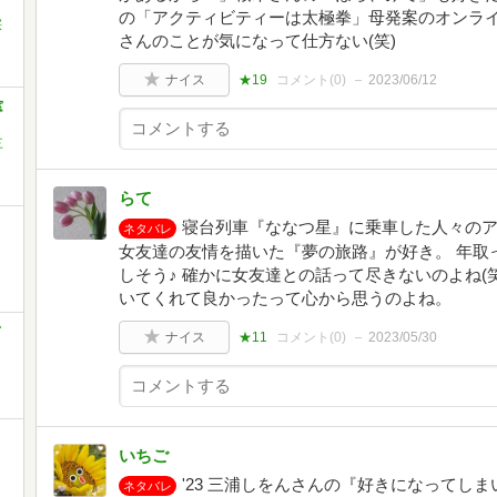
の「アクティビティーは太極拳」母発案のオンラ
桜
さんのことが気になって仕方ない(笑)
ナイス
★19
コメント(
0
)
2023/06/12
窓
三
らて
寝台列車『ななつ星』に乗車した人々のア
ネタバレ
女友達の友情を描いた『夢の旅路』が好き。 年取
しそう♪ 確かに女友達との話って尽きないのよね(
いてくれて良かったって心から思うのよね。
て
ナイス
★11
コメント(
0
)
2023/05/30
いちご
'23 三浦しをんさんの『好きになってし
ネタバレ