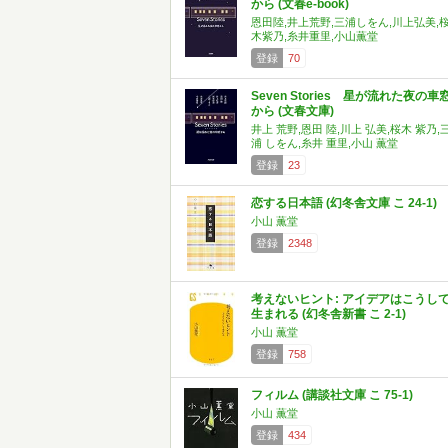
から (文春e-book)
恩田陸,井上荒野,三浦しをん,川上弘美,
木紫乃,糸井重里,小山薫堂
登録
70
Seven Stories 星が流れた夜の車
から (文春文庫)
井上 荒野,恩田 陸,川上 弘美,桜木 紫乃,
浦 しをん,糸井 重里,小山 薫堂
登録
23
恋する日本語 (幻冬舎文庫 こ 24-1)
小山 薫堂
登録
2348
考えないヒント: アイデアはこうし
生まれる (幻冬舎新書 こ 2-1)
小山 薫堂
登録
758
フィルム (講談社文庫 こ 75-1)
小山 薫堂
登録
434