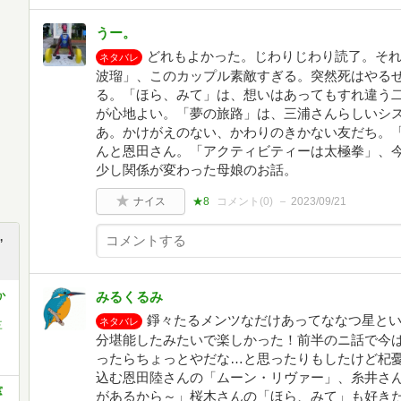
うー。
どれもよかった。じわりじわり読了。そ
ネタバレ
波瑠」、このカップル素敵すぎる。突然死はやる
る。「ほら、みて」は、想いはあってもすれ違う
が心地よい。「夢の旅路」は、三浦さんらしいシ
あ。かけがえのない、かわりのきかない友だち。
んと恩田さん。「アクティビティーは太極拳」、
少し関係が変わった母娘のお話。
ナイス
★8
コメント(
0
)
2023/09/21
,
か
みるくるみ
錚々たるメンツなだけあってななつ星と
ネタバレ
三
分堪能したみたいで楽しかった！前半のニ話で今
ったらちょっとやだな…と思ったりもしたけど杞
込む恩田陸さんの「ムーン・リヴァー」、糸井さ
窓
があるから～」桜木さんの「ほら、みて」も好き