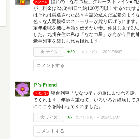
憧れの「ななつ星」クルーズトレインin
ネタバレ
が、料金は2名3泊4日で約100万円以上するので
はそれは厳選された品々を詰め込んだ宝箱のよう
色々な人間模様のストーリーが繰り広げられます
定年退職を機に卒婚を伝えたい妻。仲良し女子2人
した。九州在住の私は「ななつ星」が向かう目的
豪華列車を楽しむ旅も憧れます。
ナイス
★30
コメント(
0
)
2024/08/07
Ｐ's Friend
寝台列車「ななつ星」の旅にまつわる話
ネタバレ
てくれます。年齢を重ねて、いろいろと経験して
にこころを酔わせてくれました。
ナイス
★7
コメント(
0
)
2024/01/07