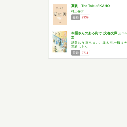
夏帆 The Tale of KAHO
村上春樹
登録
2939
本屋さんのある街で (文春文庫 ふ 53
2)
凪良 ゆう,瀬尾 まいこ,坂木 司,一穂 ミチ
三浦 しをん
登録
2711