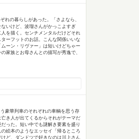
れぞれの暮らしがあった。「さよなら、
せないけど、波瑠さんがかっこよすぎ
二人を描く。センチメンタルだけどそれ
スターフットのお話。こんな関係いいな
「ムーン・リヴァー」は短いけどちゃー
今の家族とお母さんとの描写が秀逸で、
いう豪華列車のそれぞれの車輌を思う存
は亡き人が出てくるからそれがテーマだ
憂だった。短い中でも謎解き要素を盛り
んの絵本のようなエッセイ「帰るところ
だけど、ダンドツで好きなのは川上さん