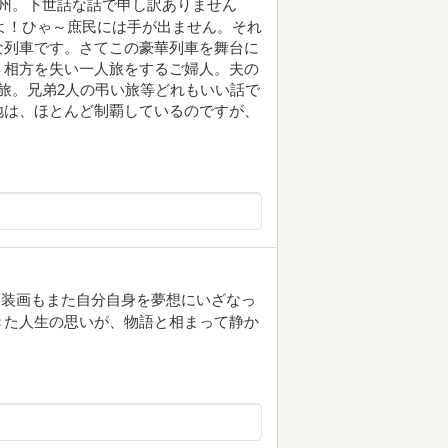
九州。下世話な話で申し訳ありません
すよ！ひゃ～庶民には手が出ません。それ
な列車です。さてこの豪華列車を舞台に
。相方を失い一人旅をするご婦人。夫の
旅。兄弟2人の弔い旅等どれもいい話で
地は、ほとんど制覇しているのですが、
。装画もまた自分自身を夢想にいざなっ
きた人生の思いが、物語と相まって静か