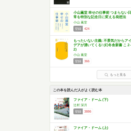
小山薫堂 幸せの仕事術 つまらない
常を特別な記念日に変える発想法
小山 薫堂
登録
424
もったいない主義: 不景気だからア
デアが湧いてくる! (幻冬舎新書 こ 2-
2)
小山 薫堂
登録
366
もっと見る
この本を読んだ人がよく読む本
ファイア・ドーム (下)
辻村 深月
登録
3886
ファイア・ドーム (上)