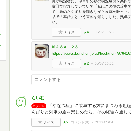
員が喫煙者に、停車中の駅の喫煙場所を案内
灰皿で喫煙していていて「私はこの旅の途中
で、鳥のさえずりを聞きながら煙草を吸った。
品で「卒婚」という言葉を知りました。熟年
い。
ナイス
★4
05/07 11:25
-
,
ＭＡＳＡ１２３
https://books.bunshun.jp/ud/book/num/97841
ナイス
★2
05/07 16:31
らいむ
「ななつ星」に乗車する方にまつわる短編
ネタバレ
んびりと列車の旅を楽しめたら、その経験を通し
ナイス
★9
コメント(
0
)
2023/05/04