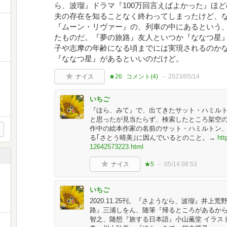
ら、波瑠』ドラマ『100万回言えばよかった』ほ
夫の存在を知ることなく終わってしまったけど、
日
『ムーン・リヴァー』の、列車の中にあるという
たものだ。『夢の旅路』友人といつか『ななつ星
子や志摩の年齢になる頃までには実現されるのか
『ななつ星』があるといいのだけど。
イ
ナイス
★26
コメント(
4
)
2023/05/14
いちご
『ほら、みて』で、出てきたサット・ハミル
と思ったが見当たらず、検索したところ架空
作中の絵本作家の名前のサット・ハミルトン
る｢さとう晴美｣に因んでいるとのこと。→
htt
12642573223.html
ナイス
★5
05/14 08:53
いちご
2020.11.25刊。『さようなら、波瑠』井
路』三浦しをん、随筆『帰るところがあるから
智之、随想『旅する日本語』小山薫堂 イラス