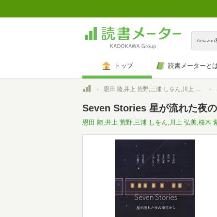
Amazo
トップ
読書メーターと
トップ
恩田 陸,井上 荒野,三浦 しをん,川上 弘美,桜木 紫乃,糸井 重里,小山 薫堂
Seven Stories 星が流れた
恩田 陸,井上 荒野,三浦 しをん,川上 弘美,桜木 