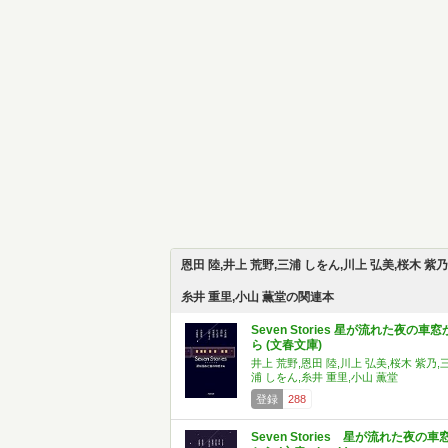
恩田 陸,井上 荒野,三浦 しをん,川上 弘美,桜木 紫乃
糸井 重里,小山 薫堂の関連本
Seven Stories 星が流れた夜の車窓
ら (文春文庫)
井上 荒野,恩田 陸,川上 弘美,桜木 紫乃,
浦 しをん,糸井 重里,小山 薫堂
登録
288
Seven Stories 星が流れた夜の車