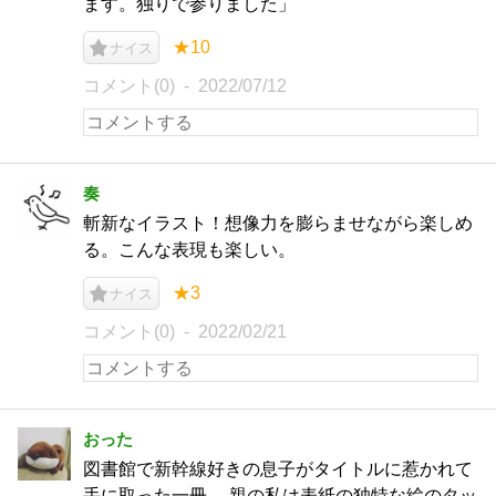
ます。独りで参りました」
★10
ナイス
コメント(0)
2022/07/12
奏
斬新なイラスト！想像力を膨らませながら楽しめ
る。こんな表現も楽しい。
★3
ナイス
コメント(0)
2022/02/21
おった
図書館で新幹線好きの息子がタイトルに惹かれて
手に取った一冊。 親の私は表紙の独特な絵のタッ