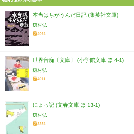
本当はちがうんだ日記 (集英社文庫)
穂村弘
4061
世界音痴〔文庫〕 (小学館文庫 ほ 4-1)
穂村弘
4011
にょっ記 (文春文庫 ほ 13-1)
穂村弘
3351