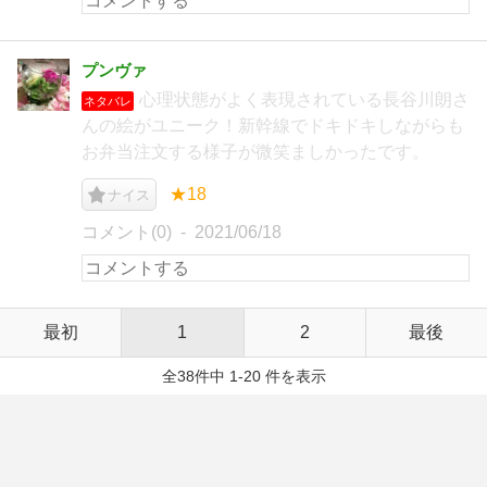
プンヴァ
心理状態がよく表現されている長谷川朗さ
ネタバレ
んの絵がユニーク！新幹線でドキドキしながらも
お弁当注文する様子が微笑ましかったです。
★18
ナイス
コメント(0)
2021/06/18
最初
1
2
最後
全38件中 1-20 件を表示