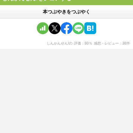
本つぶやきをつぶやく
しんかんせん!
の
評価
80
％
感想・レビュー
38
件