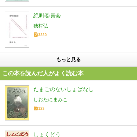
絶叫委員会
穂村弘
3330
もっと見る
この本を読んだ人がよく読む本
たまごのないしょばなし
しおたにまみこ
123
しょくどう