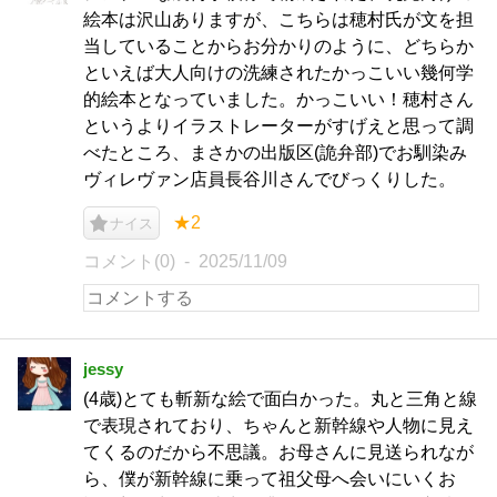
絵本は沢山ありますが、こちらは穂村氏が文を担
当していることからお分かりのように、どちらか
といえば大人向けの洗練されたかっこいい幾何学
的絵本となっていました。かっこいい！穂村さん
というよりイラストレーターがすげえと思って調
べたところ、まさかの出版区(詭弁部)でお馴染み
ヴィレヴァン店員長谷川さんでびっくりした。
★2
ナイス
コメント(0)
2025/11/09
jessy
(4歳)とても斬新な絵で面白かった。丸と三角と線
で表現されており、ちゃんと新幹線や人物に見え
てくるのだから不思議。お母さんに見送られなが
ら、僕が新幹線に乗って祖父母へ会いにいくお