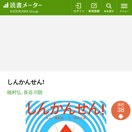
ログイン
新規登録
本を探
しんかんせん!
穂村弘
,
長谷川朗
感想
38