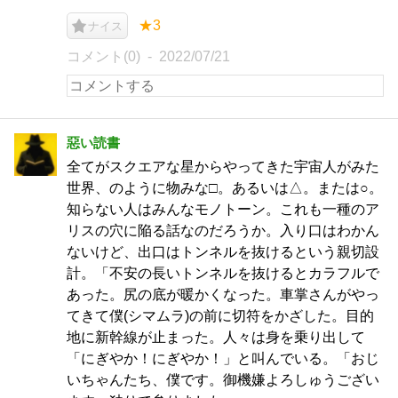
★3
ナイス
コメント(0)
2022/07/21
惡い読書
全てがスクエアな星からやってきた宇宙人がみた
世界、のように物みな□。あるいは△。または○。
知らない人はみんなモノトーン。これも一種のア
リスの穴に陥る話なのだろうか。入り口はわかん
ないけど、出口はトンネルを抜けるという親切設
計。「不安の長いトンネルを抜けるとカラフルで
あった。尻の底が暖かくなった。車掌さんがやっ
てきて僕(シマムラ)の前に切符をかざした。目的
地に新幹線が止まった。人々は身を乗り出して
「にぎやか！にぎやか！」と叫んでいる。「おじ
いちゃんたち、僕です。御機嫌よろしゅうござい