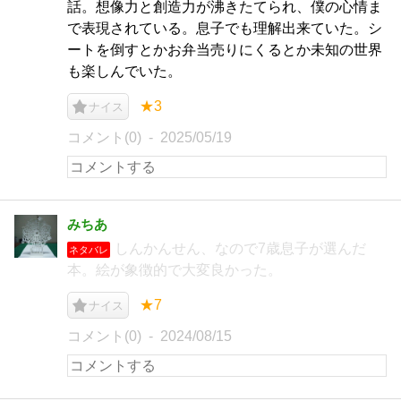
話。想像力と創造力が沸きたてられ、僕の心情ま
で表現されている。息子でも理解出来ていた。シ
ートを倒すとかお弁当売りにくるとか未知の世界
も楽しんでいた。
★3
ナイス
コメント(0)
2025/05/19
みちあ
しんかんせん、なので7歳息子が選んだ
ネタバレ
本。絵が象徴的で大変良かった。
★7
ナイス
コメント(0)
2024/08/15