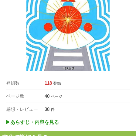
登録数
118
登録
ページ数
40
ページ
感想・レビュー
38
件
▶︎あらすじ・内容を見る