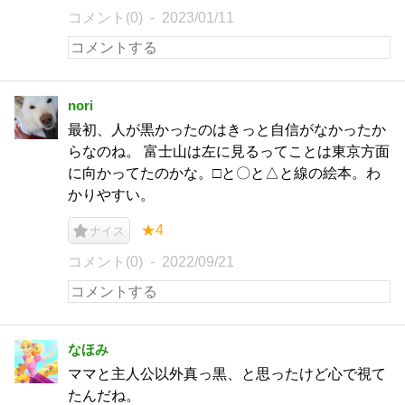
コメント(0)
2023/01/11
nori
最初、人が黒かったのはきっと自信がなかったか
らなのね。 富士山は左に見るってことは東京方面
に向かってたのかな。□と〇と△と線の絵本。わ
かりやすい。
★4
ナイス
コメント(0)
2022/09/21
なほみ
ママと主人公以外真っ黒、と思ったけど心で視て
たんだね。