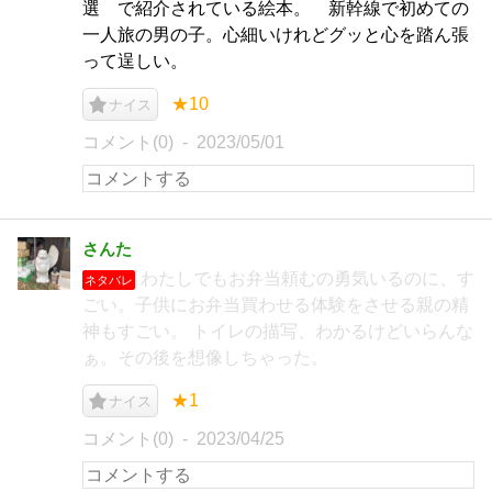
選 で紹介されている絵本。 新幹線で初めての
一人旅の男の子。心細いけれどグッと心を踏ん張
って逞しい。
★10
ナイス
コメント(0)
2023/05/01
さんた
わたしでもお弁当頼むの勇気いるのに、す
ネタバレ
ごい。子供にお弁当買わせる体験をさせる親の精
神もすごい。 トイレの描写、わかるけどいらんな
ぁ。その後を想像しちゃった。
★1
ナイス
コメント(0)
2023/04/25