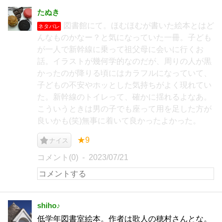
たぬき
図書館にて。ほむほむが書いた絵本とはど
ネタバレ
んなものかなー？と気になっていた一冊。子ども
が一人で新幹線に乗って祖父母に会いに行くお
話。イラストが幾何学的なのだが、周りの人が黒
かったのが降りる頃にはカラフルになっていて、
子どもの不安やホッとした気持ちがよく現れてい
た。新幹線のトイレって、確かに揺れるよなあ。
こういうときは男の子でも座って用を足した方が
良いかも(笑)無事に着いて良かったよかった。
★9
ナイス
コメント(0)
2023/07/21
shiho♪
低学年図書室絵本。作者は歌人の穂村さんとな。