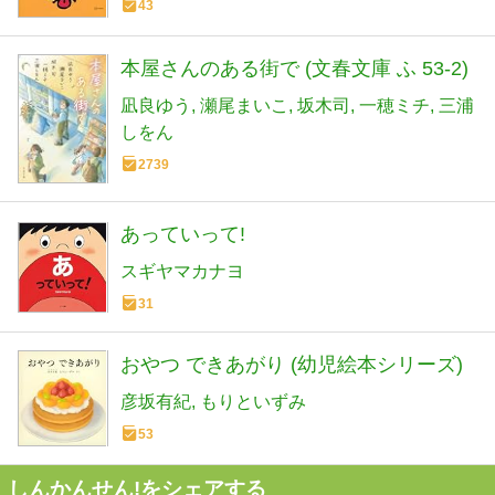
43
本屋さんのある街で (文春文庫 ふ 53-2)
凪良ゆう
瀬尾まいこ
坂木司
一穂ミチ
三浦
しをん
2739
あっていって!
スギヤマカナヨ
31
おやつ できあがり (幼児絵本シリーズ)
彦坂有紀
もりといずみ
53
しんかんせん!をシェアする