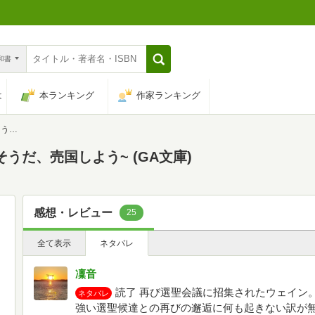
n和書
は
本ランキング
作家ランキング
文庫)
うだ、売国しよう~ (GA文庫)
感想・レビュー
25
全て表示
ネタバレ
凜音
読了 再び選聖会議に招集されたウェイン
ネタバレ
強い選聖候達との再びの邂逅に何も起きない訳が無