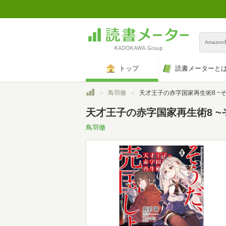
Amazo
トップ
読書メーターと
トップ
鳥羽徹
天才王子の赤字国家再生術8 ~そうだ、売国しよう~ (GA
天才王子の赤字国家再生術8 ~そ
鳥羽徹