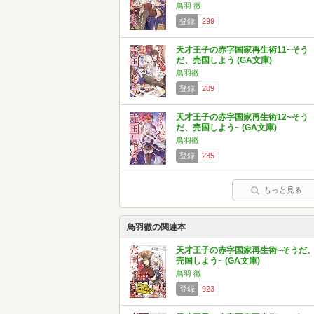
鳥羽 徹
登録
299
天才王子の赤字国家再生術11~そう
だ、売国しよう (GA文庫)
鳥羽徹
登録
289
天才王子の赤字国家再生術12~そう
だ、売国しよう~ (GA文庫)
鳥羽徹
登録
235
もっと見る
鳥羽徹の関連本
天才王子の赤字国家再生術~そうだ
売国しよう~ (GA文庫)
鳥羽 徹
登録
923