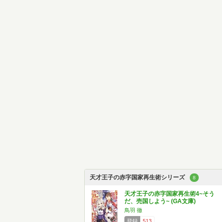
天才王子の赤字国家再生術シリーズ
8
天才王子の赤字国家再生術4~そう
だ、売国しよう~ (GA文庫)
鳥羽 徹
登録
513