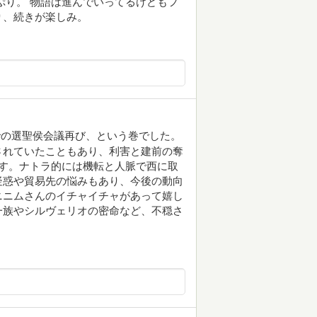
ぷり。 物語は進んでいってるけどもフ
り、続きが楽しみ。
での選聖侯会議再び、という巻でした。
されていたこともあり、利害と建前の奪
す。ナトラ的には機転と人脈で西に取
疑惑や貿易先の悩みもあり、今後の動向
ニニムさんのイチャイチャがあって嬉し
一族やシルヴェリオの密命など、不穏さ