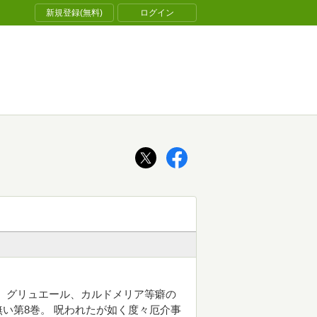
新規登録(無料)
ログイン
。 グリュエール、カルドメリア等癖の
い第8巻。 呪われたが如く度々厄介事