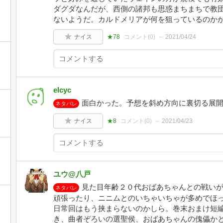
ダグダなんだが、西側の諸邦も思惑まちまちで教
ないようだ。カルドメリアが何を狙っているのか
ナイス
★78
コメント(
0
)
2021/04/24
elcyc
面白かった。予想を斜め方向に裏切る展
ネタバレ
ナイス
★8
コメント(
0
)
2021/04/23
ユウ@八戸
見た目年齢２０代おばあちゃんとの戦い
ネタバレ
頑張ったり、ニニムとのいちゃいちゃが多めでほ
日常回はもう挟まらないのかしら。巻末おまけ短
き、曲者ぞろいの選聖侯、おばあちゃんの傀儡か