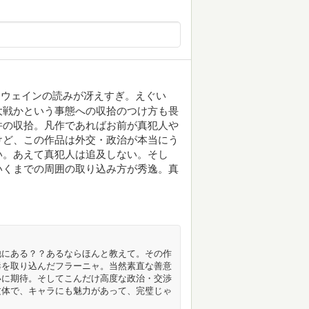
もウェインの読みが冴えすぎ。えぐい
大戦かという事態への収拾のつけ方も畏
件の収拾。凡作であればお前が真犯人や
けど、この作品は外交・政治が本当にう
い。あえて真犯人は追及しない。そし
いくまでの周囲の取り込み方が秀逸。真
他にある？？あるならほんと教えて。その作
毒を取り込んだフラーニャ。当然素直な善意
いに期待。そしてこんだけ高度な政治・交渉
文体で、キャラにも魅力があって、完璧じゃ