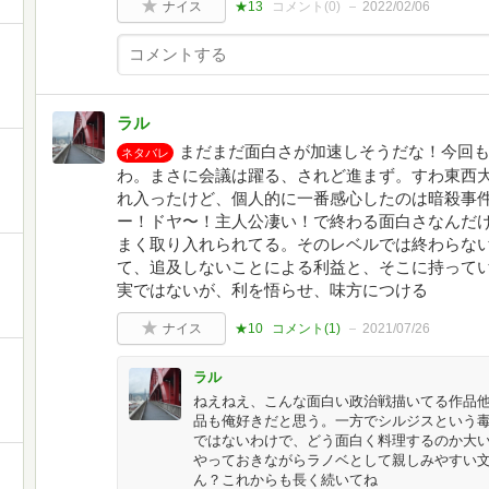
ナイス
★13
コメント(
0
)
2022/02/06
ラル
まだまだ面白さが加速しそうだな！今回
ネタバレ
わ。まさに会議は躍る、されど進まず。すわ東西
れ入ったけど、個人的に一番感心したのは暗殺事
ー！ドヤ〜！主人公凄い！で終わる面白さなんだ
まく取り入れられてる。そのレベルでは終わらな
て、追及しないことによる利益と、そこに持って
実ではないが、利を悟らせ、味方につける
ナイス
★10
コメント(
1
)
2021/07/26
ラル
ねえねえ、こんな面白い政治戦描いてる作品
品も俺好きだと思う。一方でシルジスという
ではないわけで、どう面白く料理するのか大
やっておきながらラノベとして親しみやすい
ん？これからも長く続いてね