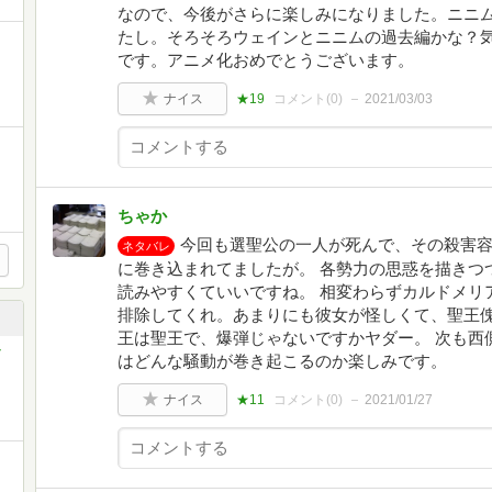
なので、今後がさらに楽しみになりました。ニニ
たし。そろそろウェインとニニムの過去編かな？
です。アニメ化おめでとうございます。
ナイス
★19
コメント(
0
)
2021/03/03
ちゃか
今回も選聖公の一人が死んで、その殺害
ネタバレ
に巻き込まれてましたが。 各勢力の思惑を描きつ
読みやすくていいですね。 相変わらずカルドメリ
排除してくれ。あまりにも彼女が怪しくて、聖王
王は聖王で、爆弾じゃないですかヤダー。 次も西
はどんな騒動が巻き起こるのか楽しみです。
ナイス
★11
コメント(
0
)
2021/01/27