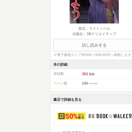
形式：ライトノベル
出版社：SBクリエイティブ
試し読みする
※電子書籍ストアBOOK☆WALKERへ移動します
本の詳細
登録数
362
登録
ページ数
240
ページ
書店で詳細を見る