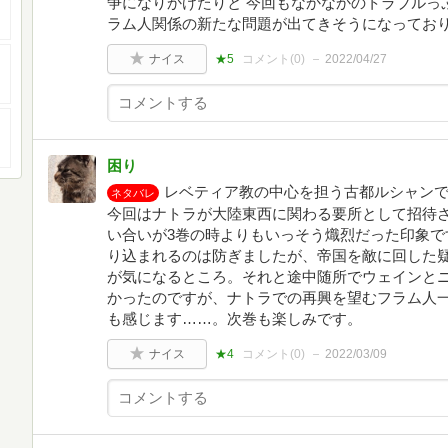
争になりかけたりと 今回もなかなかのトラブルっ
ラム人関係の新たな問題が出てきそうになってお
ナイス
★5
コメント(
0
)
2022/04/27
困り
レベティア教の中心を担う古都ルシャン
ネタバレ
今回はナトラが大陸東西に関わる要所として招待
い合いが3巻の時よりもいっそう熾烈だった印象で
り込まれるのは防ぎましたが、帝国を敵に回した
が気になるところ。それと途中随所でウェインと
かったのですが、ナトラでの再興を望むフラム人
も感じます……。次巻も楽しみです。
ナイス
★4
コメント(
0
)
2022/03/09