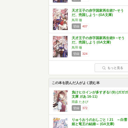
天才王子の赤字国家再生術7~そう
だ、売国しよう~ (GA文庫)
鳥羽 徹
登録
407
天才王子の赤字国家再生術9 ~そう
だ、売国しよう (GA文庫)
鳥羽 徹
登録
324
もっと見る
この本を読んだ人がよく読む本
負けヒロインが多すぎる! (9) (ガガガ
文庫 ガあ 16-11)
雨森 たきび
登録
372
りゅうおうのおしごと！21 ～白雪
姫と竜王の結婚～ (GA文庫)