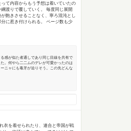
たって内容からもう予想は着いていたの
綱渡りで覆していく。 毎度同じ展開
勢が飽きさせることなく、寧ろ混沌とし
分に惹き付けられる。 ページ数も少
てる感が似た者通しであり同じ目線を共有で
した。何やら二二ムのデレが可愛かったのは
ラーニャにも毒牙が迫りそう。この先どんな
濡れ衣を着せられたり、連合と帝国が戦