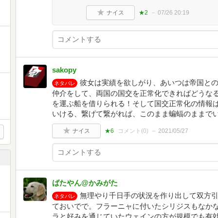
ナイス
★2
07/26 20:19
sakopy
彼女は実績を欲しがり、あいつは帝国と
ネタバレ
仲介をして、両国の国交を正常化できればどうな
を運ぶ船を借りられる！そして国交正常化の情報
いける、繋げて繋がれば、このまま蝙蝠のままで
ナイス
★6
コメント(
0
)
2021/05/27
、
ばたやん@かみがた
無理やり千日手の状況を作り出して双方
ネタバレ
ておいでで。フラーニャに付いたシリジスもなか
ラと好みを通じていたウェインの方が規模でも有