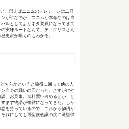
尊い。思えばニニムのデレシーンは二冊
インが誰なのか、ニニムが本命なのは当
イバルとしてよりネタ要員になってきて
かの実妹ルートなんて。ティグリスさん
の歴史家が嘆くのもわかる。
はどちらかというと脇役に回って他の人
イン自身の戦いの回だった。さすがにや
知謀、お見事。食料買い占めるとか、ど
ますます物語が複雑になってきた。しか
思惑を持っているので、これから物語が
。それにしても選聖侯会議の度に選聖侯