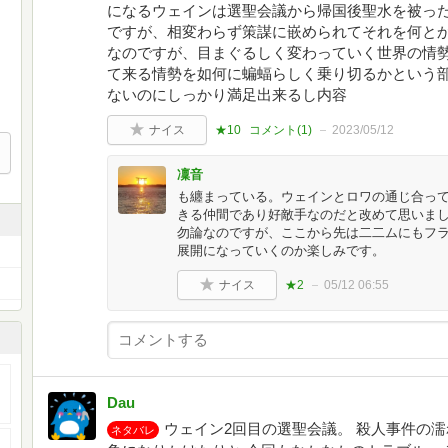
になるウェインは選聖会議から帰国後聖水を被っ
ですが、相変わらず策謀に嵌められてそれを何とか
なのですが、目まぐるしく変わっていく世界の情
て来る情勢を如何に蝙蝠らしく乗り切るかという部
ないのにしっかり満足出来るし内容
ナイス
★10
コメント(
1
)
2023/05/12
凜音
も纏まっている。ウェインとロワの通じ合っ
きる仲間であり好敵手なのだと改めて思いま
勿論なのですが、ここから先は二二ムにもフ
展開になっていくのか楽しみです。
ナイス
★2
05/12 06:55
Dau
ウェイン2回目の選聖会議。 殺人事件の
ネタバレ