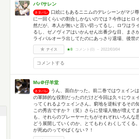
パパサレン
口絵にもあるニニムのデレシーンがマジ
ネタバレ
に一回くらいの割合しかないのでは？今作はヒロ
然だが、本人が無いと言い切ってるし、ロワはラ
るし、ゼノヴィアはいかんせん出番少な目、まさ
ライバルオーラ出してたのにあっさり退場、後世
ナイス
★8
コメント(
0
)
2022/03/04
Mu＠仔羊堂
うん、面白かった。前二巻ではウェイン
ネタバレ
の軍師的な役割だったのだけど今回は久々にウェ
ってくれるよウェインさん。窮地を逆転するその
この秀吉ですか？（笑）さらに登場人物が増えて
も、それらのプレーヤーたちがそれぞれいろんな
どう展開していくのか、とてもわくわくしてくる
が死ぬのってやばくない？！