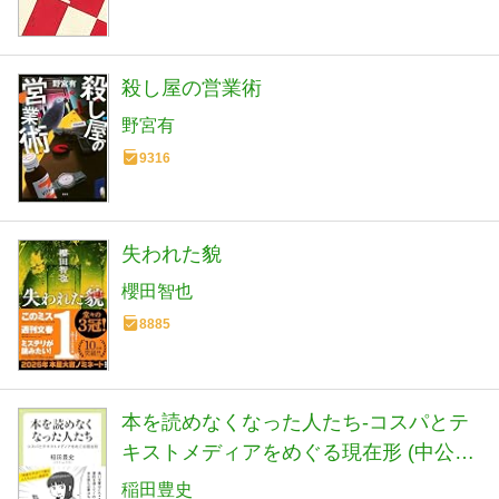
殺し屋の営業術
野宮有
9316
失われた貌
櫻田智也
8885
本を読めなくなった人たち-コスパとテ
キストメディアをめぐる現在形 (中公新
書ラクレ 861)
稲田豊史