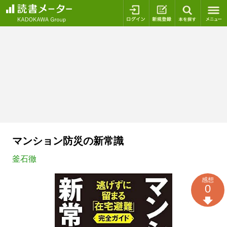
ログイン
新規登録
本を探
マンション防災の新常識
釜石徹
感想
0