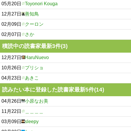
05月20日
Toyonori Kouga
12月27日
善知鳥
02月09日
クーロン
02月07日
さか
積読中の読書家最新3件(3)
12月27日
HaruNuevo
10月26日
プリショ
04月23日
あきこ
読みたい本に登録した読書家最新5件(14)
04月26日
小原なお美
11月22日
＿＿＿＿
03月09日
sleepy