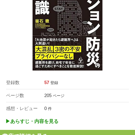
登録数
57
登録
ページ数
205
ページ
感想・レビュー
0
件
▶︎あらすじ・内容を見る