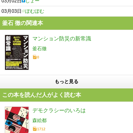
03月02日
しょー
03月03日
ぽむぽむ
釜石 徹の関連本
マンション防災の新常識
釜石徹
0
もっと見る
この本を読んだ人がよく読む本
デモクラシーのいろは
森絵都
1712