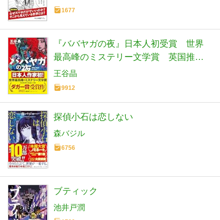
1677
『ババヤガの夜』日本人初受賞 世界
最高峰のミステリー文学賞 英国推理
作家協会賞(ダガー賞） (河出文庫 お 46-
王谷晶
1)
9912
探偵小石は恋しない
森バジル
6756
ブティック
池井戸潤